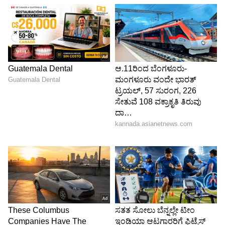
ABOUT THE AUTHOR
Sushma Hegde
SH
ಸುವರ್ಣ ನ್ಯೂಸ್ ಸುದ್ದಿ ಮಾಧ್ಯಮದ ಡಿಜಿಟಲ್ ವಿಭಾಗದಲ್ಲಿ ಕಳೆದ
ಮೂರು ವರ್ಷಗಳಿಂದ ಕೆಲಸ ಮಾಡುತ್ತಿದ್ದೇನೆ. ದೃಶ್ಯ ಮಾಧ್ಯಮ,
ಡಿಜಿಟಲ್‌ ಮಾಧ್ಯಮದಲ್ಲಿ 5 ವರ್ಷ ಕೆಲಸ ಮಾಡಿದ ಅನುಭವವಿದೆ.
SDM ಉಜಿರೆಯಲ್ಲಿ ಪತ್ರಿಕೋದ್ಯಮದ ಸ್ನಾತಕೋತ್ತರ ಪದವಿ.
ರಾಶಿ
ಸುದ್ದಿಲೋಕದಲ್ಲಿ ರಾಜಕೀಯ, ದೇಶ, ಜ್ಯೋತಿಷ್ಯ, ಜೀವನಶೈಲಿ,
ಜ್ಯೋತಿಷ್ಯ
ಅದೃಷ್ಟ
ವಾಣಿಜ್ಯ, ಕ್ರೈಂ ಸುದ್ದಿಗಳಲ್ಲಿ ಆಸಕ್ತಿ.