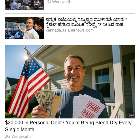
Image Credit :
Asianet News
ಕನ್ಯಾ ರಾಶಿ
ಕನ್ಯಾ ರಾಶಿಯವರು ತಮ್ಮ ವೃತ್ತಿಜೀವನದಿಂದ ಲಾಭ
ಪಡೆಯಬಹುದು. ಇದು ಉದ್ಯೋಗಿಗಳು ಮತ್ತು
ಉದ್ಯಮಿಗಳಿಬ್ಬರಿಗೂ ಒಳ್ಳೆಯ ಸಮಯವಾಗಿರುತ್ತದೆ.
ಬುಧಾದಿತ್ಯ ರಾಜ್ಯಯೋಗದ ಪ್ರಭಾವವು ನಿಮಗೆ ಯಶಸ್ಸನ್ನು
ತರುತ್ತದೆ. ಹೊಸ ಯೋಜನೆಯಲ್ಲಿ ಕೆಲಸ ಮಾಡಲು ನಿಮಗೆ
ಅವಕಾಶ ಸಿಗುತ್ತದೆ. ಇದನ್ನೂ ಓದಿ - ನಿಮ್ಮ ಸಂಬಂಧಗಳನ್ನು
ಬಲಪಡಿಸಲು, ನಿಮ್ಮ ಸಂಬಂಧಗಳಲ್ಲಿ ಸೇರಿರುವ
ಭಾವನೆಯನ್ನು ತರಲು ಈ ಸರಳ ಜ್ಯೋತಿಷ್ಯ ಪರಿಹಾರಗಳನ್ನು
ಅನುಸರಿಸಿ.
LATEST VIDEOS