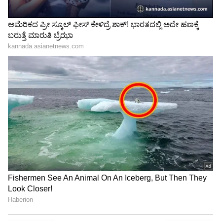
Image Credit :
Asianet News
ಸಿಂಹ ರಾಶಿ
ಸಿಂಹ ರಾಶಿಯವರಿಗೆ, ಬುಧಾದಿತ್ಯ ರಾಜ್ಯಯೋಗವು
ಆರ್ಥಿಕವಾಗಿ ಅತ್ಯಂತ ಪ್ರಯೋಜನಕಾರಿಯಾಗಲಿದೆ. ನಿಮ್ಮ
ಆಸೆಗಳು ಈಡೇರುತ್ತವೆ. ಉದ್ಯಮಿಗಳು ಲಾಭವನ್ನು
ನೋಡಬಹುದು. ಈ ಆರ್ಥಿಕ ಲಾಭವು ನಿಮ್ಮ ಸಾಮಾಜಿಕ
ಸ್ಥಾನಮಾನ ಮತ್ತು ಗೌರವವನ್ನು ಹೆಚ್ಚಿಸುತ್ತದೆ. ಹಿರಿಯರಿಂದ
ನಿಮಗೆ ಬೆಂಬಲ ಸಿಗುತ್ತದೆ.