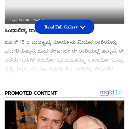
Image Credit :
Chat Gpt
Read Full Gallery
ಬುಧಾದಿತ್ಯ ರಾಜ್ಯಯೋಗ
ಜೂನ್ 15 ರ ಮಧ್ಯಾಹ್ನ ಸೂರ್ಯನು ಮಿಥುನ ರಾಶಿಯನ್ನು
ಪ್ರವೇಶಿಸುತ್ತಾನೆ. ಬುಧ ಈಗಾಗಲೇ ಈ ರಾಶಿಯಲ್ಲಿ ಇದ್ದಾನೆ. ಈ
ಎರಡು ಗ್ರಹಗಳ ಸಂಯೋಗವು ಬುಧಾದಿತ್ಯ ರಾಜಯೋಗವನ್ನು
ಸೃಷ್ಟಿಸುತ್ತದೆ. ಈ ಯೋಗವು ಅನೇಕ ರಾಶಿಚಕ್ರ ಚಿಹ್ನೆಗಳಿಗೆ
ಪ್ರಯೋಜನವನ್ನು ನೀಡುತ್ತದೆ.
ಸಮಗ್ರ ಸುದ್ದಿ ಮೂಲವನ್ನಾಗಿ asianet suvarna news ಅನ್ನು
ಆಯ್ಕೆ ಮಾಡಿಕೊಳ್ಳಿ