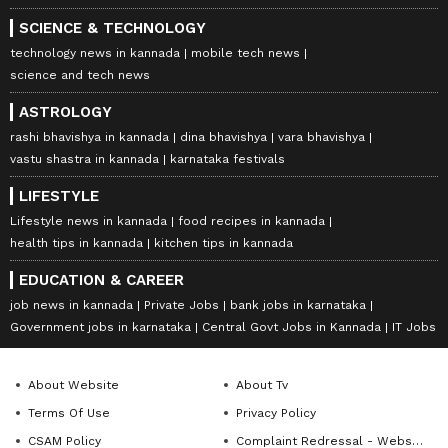
SCIENCE & TECHNOLOGY
technology news in kannada
mobile tech news
science and tech news
ASTROLOGY
rashi bhavishya in kannada
dina bhavishya
vara bhavishya
vastu shastra in kannada
karnataka festivals
LIFESTYLE
Lifestyle news in kannada
food recipes in kannada
health tips in kannada
kitchen tips in kannada
EDUCATION & CAREER
job news in kannada
Private Jobs
bank jobs in karnataka
Government jobs in karnataka
Central Govt Jobs in Kannada
IT Jobs
About Website
About Tv
Terms Of Use
Privacy Policy
CSAM Policy
Complaint Redressal - Website