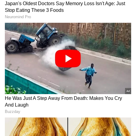
Image Credit :
Asianet News
ಮಿಥುನ ರಾಶಿ
ಬುಧ ಗ್ರಹವು ಈಗಾಗಲೇ ಮಿಥುನ ರಾಶಿಯಲ್ಲಿದ್ದು, ಸೂರ್ಯನ
ಆಗಮನವು ನಿಮಗೆ ಶುಭಕರವಾಗಬಹುದು. ಬುಧ ಮತ್ತು
ಸೂರ್ಯನ ಸಂಯೋಗವು ನಿಮ್ಮ ಆತ್ಮವಿಶ್ವಾಸವನ್ನು
ಹೆಚ್ಚಿಸುತ್ತದೆ. ನಿಮ್ಮ ಸಾಮಾಜಿಕ ಸ್ಥಾನಮಾನ ಹೆಚ್ಚಾಗುತ್ತದೆ
ಮತ್ತು ನಿಮ್ಮ ವೃತ್ತಿ ಪ್ರಗತಿಯ ಹಾದಿ ಸುಲಭವಾಗುತ್ತದೆ.
ಇದನ್ನೂ ಓದಿ - ಹುಷಾರಾಗಿರು! ಬುಧ ಮತ್ತು ಶನಿಯ ಕೇಂದ್ರ
ಅಂಶವು ಸಿಂಹ ರಾಶಿ ಸೇರಿದಂತೆ ಮೂರು ರಾಶಿಚಕ್ರ ಚಿಹ್ನೆಗಳಿಗೆ
ಹಾನಿ ಮಾಡುತ್ತದೆ ಮತ್ತು ನಿಮ್ಮ ವೃತ್ತಿ ಮತ್ತು ವ್ಯವಹಾರದಲ್ಲಿ
ಅಡೆತಡೆಗಳನ್ನು ಸೃಷ್ಟಿಸುತ್ತದೆ.