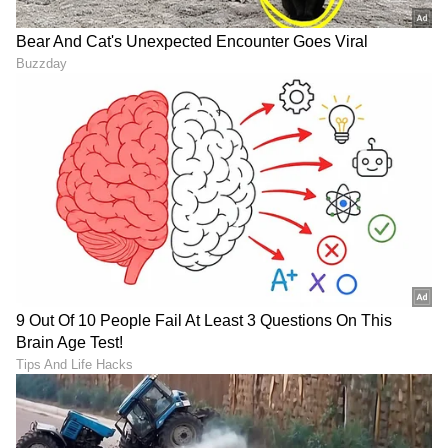
Knowledge Story: ಗಡಿಯಾರದ
ಚಿಕನ್ ರೆಸಿಪಿ ಮಾಡುವಾಗ
ಮುಳ್ಳು ಬಲಕ್ಕೆ ತಿರುಗೋದೇಕೆ,
ಮೊಸರು ಮಿಕ್ಸ್ ಮಾಡೋದು
ದಿನಾ ನೋಡಿದ್ರೂ ಈ ಸತ್ಯ
ಯಾಕೆ ಗೊತ್ತಾ?
ಯಾರಿಗೂ ಗೊತ್ತಿಲ್ಲ
LATEST VIDEOS
"ರಾಜಕೀಯ ಬೇಡ, ಸಿನಿಮಾನೇ ಪ್ರಾಣ":
ಕನಕೋತ್ಸವದಲ್ಲಿ ರಿಷಬ್ ಶೆಟ್ಟಿ | Rishab
Shetty speech | Suvarna News
ಶೇ.50 ರಿಂದ ಶೇ.18 ಕ್ಕೆ TAX ಇಳಿಕೆ: ಮೋದಿ-
ಟ್ರಂಪ್ ಐತಿಹಾಸಿಕ ಒಪ್ಪಂದ | India US