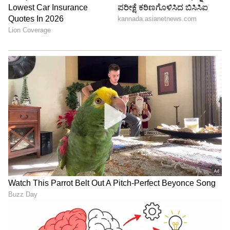
ಆರೋಗ್ಯ
, ಸೌಂದರ್ಯ, ಫಿಟ್‌ನೆಸ್,
ಕಿಚನ್ ಟಿಪ್ಸ್‌
,
ಸಂಬಂಧ,
ಫ್ಯಾಷನ್
,
ರೆಸಿಪಿ
ಅಪ್ಡೇಟ್‌ಗಳಿಗಾಗಿ
ಏಷ್ಯಾನೆಟ್ ಸುವರ್ಣ ನ್ಯೂಸ್‌ ಫಾಲೋ ಮಾಡಿ.
ಸಂಪೂರ್ಣ ಮಾಹಿತಿ ಒಂದೇ ಕ್ಲಿಕ್‌ನಲ್ಲಿ ಲಭ್ಯ. ಏಷ್ಯಾನೆಟ್
ಸುವರ್ಣ ನ್ಯೂಸ್ ಅಧಿಕೃತ ಆ್ಯಪ್ ಡೌನ್‌ಲೋಡ್ ಮಾಡಿ
ಹಾಗು ಎಲ್ಲಾ ಅಪ್‌ಡೇಟ್ ಗಳನ್ನು ಪಡೆಯಿರಿ.