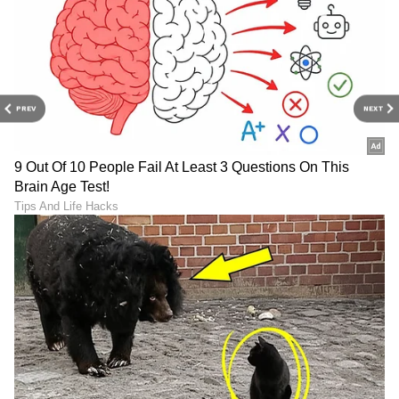
DOWNLOAD APP
PREV
NEXT
RECOMMENDED STORIES
ಇಂದು ಸಿಎಂ ವಿಜಯ್-ಸಂಗೀತಾ
ರವೀಂದ್ರನಾಥ ಟ್ಯಾಗೋರ್
ಡಿವೋರ್ಸ್ ಕೇಸ್ ವಿಚಾರಣೆ;
ಪುಣ್ಯತಿಥಿ: ಕವಿ, ಸಾಹಿತಿ,
ಗಂಡ-ಹೆಂಡ್ತಿ ಒಂದಾಗೋ ಚಾನ್ಸ್‌
ತತ್ವಜ್ಞಾನಿಯ ಅಪರೂಪದ
ಎಷ್ಟು ಪರ್ಸೆಂಟ್ ಇದೆ?
ಫೋಟೋಗಳು