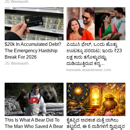
Image Credit :
Instagram
ಕಟ್ಟುನಿಟ್ಟಾದ ಭದ್ರತಾ ವ್ಯವಸ್ಥೆ
ಈ ಸಾಹಸವನ್ನು ಕಟ್ಟುನಿಟ್ಟಾದ ಭದ್ರತಾ ಮೇಲ್ವಿಚಾರಣೆಯಲ್ಲಿ
ನಡೆಸಲಾಯಿತು. ಸಹಾಯಕ ದೋಣಿಗಳು, ಅರೆವೈದ್ಯರು
ಹಾಗೂ ಭಾರತೀಯ ನೌಕಾಪಡೆ ಸಿಬ್ಬಂದಿ ಈಜುಗಾರರೊಂದಿಗೆ
ನಿರಂತರವಾಗಿ ಇದ್ದರು. ಈ ಕ್ರಮಗಳು ದಂಪತಿಗಳ
ಸುರಕ್ಷತೆಯನ್ನು ಖಚಿತಪಡಿಸಿಕೊಳ್ಳುವಲ್ಲಿ ಪ್ರಮುಖ
ಪಾತ್ರವಹಿಸಿವೆ.
5
7