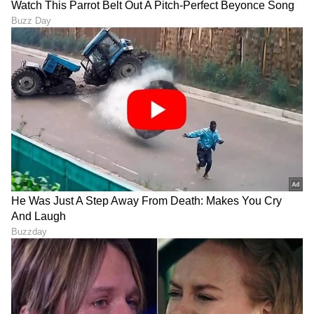
ಆರೋಗ್ಯ
, ಸೌಂದರ್ಯ, ಫಿಟ್‌ನೆಸ್,
ಕಿಚನ್ ಟಿಪ್ಸ್‌
,
ಸಂಬಂಧ,
ಫ್ಯಾಷನ್
,
ರೆಸಿಪಿ
ಅಪ್ಡೇಟ್‌ಗಳಿಗಾಗಿ
ಏಷ್ಯಾನೆಟ್ ಸುವರ್ಣ ನ್ಯೂಸ್‌ ಫಾಲೋ ಮಾಡಿ.
ಸಂಪೂರ್ಣ ಮಾಹಿತಿ ಒಂದೇ ಕ್ಲಿಕ್‌ನಲ್ಲಿ ಲಭ್ಯ. ಏಷ್ಯಾನೆಟ್
ಸುವರ್ಣ ನ್ಯೂಸ್ ಅಧಿಕೃತ ಆ್ಯಪ್ ಡೌನ್‌ಲೋಡ್ ಮಾಡಿ
ಹಾಗು ಎಲ್ಲಾ ಅಪ್‌ಡೇಟ್ ಗಳನ್ನು ಪಡೆಯಿರಿ.
ABOUT THE AUTHOR
Gowthami K
GK
ಒನ್ ಇಂಡಿಯಾ, ಡೈಲಿಹಂಟ್‌, ವಿಜಯ ಕರ್ನಾಟಕ ವೆಬ್‌, ಈಗ
ಏಷ್ಯಾನೆಟ್ ಕನ್ನಡ ಸೇರಿ 10 ವರ್ಷಗಳಿಂದಲೂ ಡಿಜಿಟಲ್
ಮಾಧ್ಯಮದಲ್ಲಿದ್ದೇನೆ. ಉಜಿರೆಯ ಎಸ್‌ಡಿಎಂನಲ್ಲಿ ಪತ್ರಿಕೋದ್ಯಮದಲ್ಲಿ
ಸ್ನಾತಕೋತ್ತರ ಪದವಿಯಾಗಿದೆ. ಸುಳ್ಯ ತಾಲೂಕಿನ ಕುಕ್ಕುಜಡ್ಕದವಳು.
ಬೆಂಗಳೂರು
ಉದ್ಯೋಗ, ರಾಜಕೀಯ, ದೇಶ-ವಿದೇಶ, ವಿಜ್ಞಾನ ಮತ್ತು ವಾಣಿಜ್ಯ,
ಸುದ್ದಿ
ಈಜುಕೊಳ
ಶ್ರೀಲಂಕಾ
ಪ್ರವಾಸ
ಸಿನೆಮಾವೆಂದರೆ ಹೆಚ್ಚು ಆಸಕ್ತಿ. ಹಿನ್ನೆಲೆ ಧ್ವನಿ ನೀಡುವುದು ಹವ್ಯಾಸ.