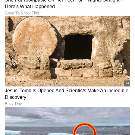
ಭಾರತೀಯ ಮುಕ್ತ ನೀರಿನ ಈಜುಗಾರಿಕೆಯಲ್ಲಿ ಒಂದು
ಮಹತ್ವದ ಮೈಲುಗಲ್ಲಾಗಿದ್ದು, ಭವಿಷ್ಯದ ಕ್ರೀಡಾಪಟುಗಳು
ಮತ್ತು ಸಾಹಸಪ್ರಿಯರಿಗೆ ಪ್ರೇರಣೆಯಾಗಲಿದೆ.
ರಾಮಸೇತು ಮಾರ್ಗದಲ್ಲಿ ಶ್ರೀಲಂಕಾದಿಂದ ಭಾರತಕ್ಕೆ ಈಜಿದ
ಈ ದಂಪತಿಯ ಸಾಧನೆ ಕೇವಲ ವೈಯಕ್ತಿಕ ಜಯವಷ್ಟೇ ಅಲ್ಲ,
ದೇಶದ ಕ್ರೀಡಾ ಕ್ಷೇತ್ರಕ್ಕೂ ಹೆಮ್ಮೆಯ ಕ್ಷಣವಾಗಿದೆ. ದೃಢನಿಶ್ಚಯ,
ಶ್ರಮ ಮತ್ತು ಪರಸ್ಪರ ಬೆಂಬಲ ಇದ್ದರೆ ಯಾವುದೇ ಗುರಿ
ಅಸಾಧ್ಯವಲ್ಲ ಎಂಬುದನ್ನು ಇವರ ಕಥೆ ಸ್ಪಷ್ಟಪಡಿಸುತ್ತದೆ.