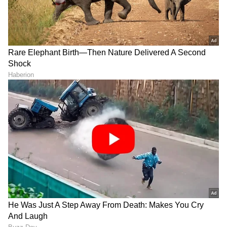
ಅಲ್ಲ, ಇಲ್ಲಿದೆ ಮಾಹಿತಿ
LATEST VIDEOS
"ರಾಜಕೀಯ ಬೇಡ, ಸಿನಿಮಾನೇ ಪ್ರಾಣ":
ಕನಕೋತ್ಸವದಲ್ಲಿ ರಿಷಬ್ ಶೆಟ್ಟಿ | Rishab
Shetty speech | Suvarna News
ಶೇ.50 ರಿಂದ ಶೇ.18 ಕ್ಕೆ TAX ಇಳಿಕೆ: ಮೋದಿ-
ಟ್ರಂಪ್ ಐತಿಹಾಸಿಕ ಒಪ್ಪಂದ | India US
Trade Deal | Party Rounds