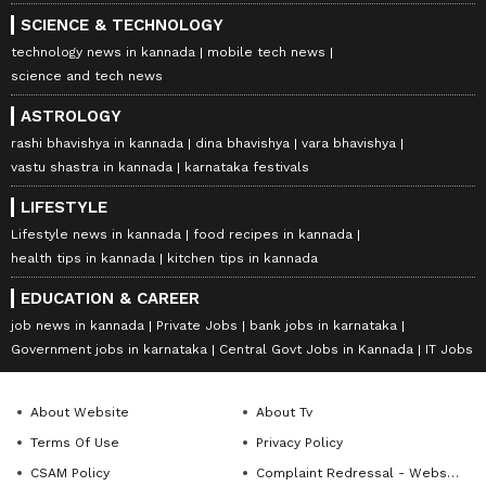
SCIENCE & TECHNOLOGY
technology news in kannada
mobile tech news
science and tech news
ASTROLOGY
rashi bhavishya in kannada
dina bhavishya
vara bhavishya
vastu shastra in kannada
karnataka festivals
LIFESTYLE
Lifestyle news in kannada
food recipes in kannada
health tips in kannada
kitchen tips in kannada
EDUCATION & CAREER
job news in kannada
Private Jobs
bank jobs in karnataka
Government jobs in karnataka
Central Govt Jobs in Kannada
IT Jobs
About Website
About Tv
Terms Of Use
Privacy Policy
CSAM Policy
Complaint Redressal - Website