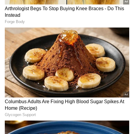
Image Credit :
Instagram
32 ಕಿಮೀ ಸವಾಲು: ಶ್ರಮ, ಧೈರ್ಯ ಮತ್ತು ಸಾಧನೆ
ಮೇ 7ರಂದು, ಈ ದಂಪತಿಗಳು ಶ್ರೀಲಂಕಾದ
ತಲೈಮನ್ನಾರ್‌ನಿಂದ ನಿಂದ ಬೆಳಿಗ್ಗೆ 4:30ರ ಸುಮಾರಿಗೆ ತಮ್ಮ
ಸಾಹಸಮಯ ಈಜನ್ನು ಆರಂಭಿಸಿದರು. ಪಾಕ್
ಜಲಸಂಧಿಯನ್ನು ದಾಟಿ ಸುಮಾರು 32 ಕಿಲೋಮೀಟರ್
ದೂರವನ್ನು ಈಜುತ್ತಾ ಅವರು ಮಧ್ಯಾಹ್ನ 3:15ರ ವೇಳೆಗೆ
ತಮಿಳುನಾಡಿನ ಧನುಷ್ಕೋಟಿ ತಲುಪಿದರು. ಒಟ್ಟು 10 ಗಂಟೆ
45 ನಿಮಿಷಗಳಲ್ಲಿ ಈ ಕಠಿಣ ಸವಾಲನ್ನು ಮುಗಿಸಿ ಸಾಧನೆ
ಮಾಡಿದರು. ಈ ಪ್ರಯಾಣವು ದೈಹಿಕ ಸಾಮರ್ಥ್ಯಕ್ಕೆ ಮಾತ್ರ