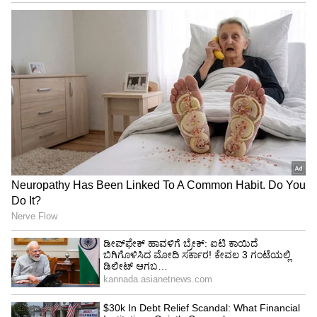
Image Credit :
Instagram
ಪ್ರಕ್ಷುಬ್ಧ ಸಮುದ್ರದ ಮಧ್ಯೆ ಹೋರಾಟ
ಈ ದಾಟುವಿಕೆಯ ವೇಳೆ ದಂಪತಿಗಳು ಭಾರಿ ಅಲೆಗಳು,
ಬದಲಾಗುತ್ತಿರುವ ಗಾಳಿಯ ದಿಕ್ಕು ಮತ್ತು ಬಲವಾದ ಸಾಗರ
ಪ್ರವಾಹಗಳಂತಹ ಸವಾಲುಗಳನ್ನು ಎದುರಿಸಿದರು. ಈ ಅಡ್ಡಿಗಳು
ಅವರನ್ನು ಪದೇ ಪದೇ ಅವರು ಬರುತ್ತಿರುವ ದಿಕ್ಕಿನಿಂದ
ತಳ್ಳಿದರೂ, ತಮ್ಮ ಗುರಿ ಸಾಧಿಸುವ ತನಕ ಅವರು
ಹಿಂತಿರುಗಲಿಲ್ಲ. ವೀಡಿಯೊಗಳಲ್ಲಿ ಅಬ್ದಿ ಅವರು
ಸೂರ್ಯೋದಯಕ್ಕೂ ಮುನ್ನ ಕತ್ತಲೆಯ ನೀರಿನಲ್ಲಿ ಈಜಲು
ಸಜ್ಜಾಗುತ್ತಿರುವ ದೃಶ್ಯ ಕಾಣುತ್ತದೆ. ಮತ್ತೊಂದು ದೃಶ್ಯದಲ್ಲಿ
ದಂಪತಿಗಳು ಗಂಟೆಗಳ ಕಾಲ ಅಲೆಗಳೊಂದಿಗೆ ಹೋರಾಡುತ್ತಾ
ಕೊನೆಗೆ ಭಾರತದ ತೀರ ತಲುಪುವ ಕ್ಷಣಗಳು
ಮನಸೂರೆಗೊಳ್ಳುವಂತಿವೆ.