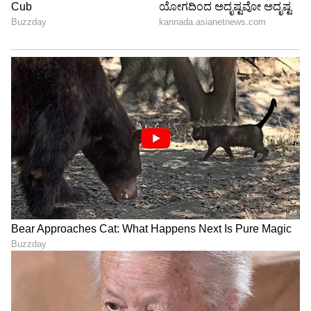
Image Credit :
Instagram
ಸಾಮಾಜಿಕ ಜಾಲತಾಣಗಳಲ್ಲಿ ಖುಷಿ ಹಂಚಿಕೊಂಡ ದಂಪತಿ
ಈ ಐತಿಹಾಸಿಕ ಸಾಧನೆ ಬಳಿಕ ದಂಪತಿಗಳು ತಮ್ಮ
ಸಂತೋಷವನ್ನು ಇನ್‌ಸ್ಟಾಗ್ರಾಂನಲ್ಲಿ ಹಂಚಿಕೊಂಡಿದ್ದಾರೆ. ನಾವು
ಅಂದುಕೊಂಡದನ್ನು ಮಾಡಿದ್ದೇವೆ! ಶ್ರೀಲಂಕಾದಿಂದ ಭಾರತಕ್ಕೆ
10 ಗಂಟೆ 45 ನಿಮಿಷಗಳಲ್ಲಿ ಈಜಿದ್ದೇವೆ. ಕಠಿಣ ದಿನವಾಗಿದ್ದರೂ
ಅದ್ಭುತ ಅನುಭವ ಎಂದು ಅವರು ತಮ್ಮ ಪೋಸ್ಟ್‌ನಲ್ಲಿ
ತಿಳಿಸಿದ್ದಾರೆ. ಮತ್ತೊಂದು ಪೋಸ್ಟ್‌ನಲ್ಲಿ, ಈಜು ಕಲಿಯಲು
ಪ್ರಾರಂಭಿಸಿದ ಕೇವಲ ನಾಲ್ಕು ವರ್ಷಗಳಲ್ಲಿ ನಾವು ಇಷ್ಟು ದೂರ
ಬಂದಿದ್ದೇವೆ ಎಂಬುದು ಇನ್ನೂ ನಂಬಲು ಸಾಧ್ಯವಾಗುತ್ತಿಲ್ಲ,
ಎಂದು ತಮ್ಮ ಭಾವನೆಗಳನ್ನು ಹಂಚಿಕೊಂಡಿದ್ದಾರೆ. ಅವರು