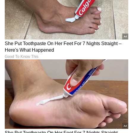
7
7
Image Credit :
Instagram
ಪ್ರೇರಣಾದಾಯಕ ಪಯಣ
ಡ್ಯಾನಿಶ್ ಅಬ್ದಿ ಮತ್ತು ವೃಶಾಲಿ ಪ್ರಸಾದೆ ಇಬ್ಬರೂ ಸಾಫ್ಟ್‌ವೇರ್
ವೃತ್ತಿಪರರಾಗಿದ್ದು, ಕೇವಲ ನಾಲ್ಕು ವರ್ಷಗಳ ಹಿಂದೆ ಗಂಭೀರ
ಈಜು ತರಬೇತಿಯನ್ನು ಪ್ರಾರಂಭಿಸಿದರು. ಕಡಿಮೆ ಅವಧಿಯಲ್ಲಿ
ಇಂತಹ ಮಹತ್ವದ ಸಾಧನೆ ಮಾಡಿರುವುದು ಅವರ ಪರಿಶ್ರಮ
ಮತ್ತು ದೃಢಸಂಕಲ್ಪದ ಪ್ರತಿಬಿಂಬವಾಗಿದೆ. ಈ ಸಾಧನೆ