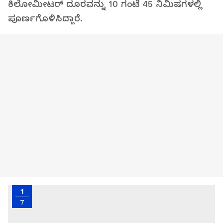
ಕಿಲೋಮೀಟರ್ ದೂರವನ್ನು 10 ಗಂಟೆ 45 ನಿಮಿಷಗಳಲ್ಲಿ
ಪೂರ್ಣಗೊಳಿಸಿದ್ದಾರೆ.
1
7