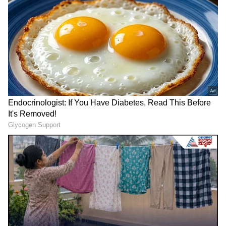
ಸೀಮಿತವಾಗಿರದೆ, ಮಾನಸಿಕ ಧೈರ್ಯ, ಸಹನೆ ಮತ್ತು ತಾಳ್ಮೆಯ
ಪರಾಕಾಷ್ಠೆಯನ್ನು ಪರೀಕ್ಷಿಸಿದ ಒಂದು ಅಪರೂಪದ
ಸಾಹಸವಾಗಿದೆ.