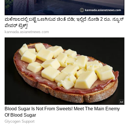
Related Articles
ಈಜು ಬಾರದ ಸೀರಿಯಲ್​ ನಟಿ ಶೂಟಿಂಗ್​ ವೇಳೆ ಬಾವಿಗೆ
ಹಾರಿದಾಗ ನಡೆದದ್ದೇ ಬೇರೆ! ವಿಡಿಯೋ ವೈರಲ್​
ಅಯ್ಯೋ ದೇವ್ರೇ! ಅಮೆರಿಕದ ಈಜು ತಾರೆ ಒಲಿಂಪಿಕ್ಸ್‌ನಲ್ಲಿ
ಗೆದ್ದಿದ್ದ 10 ಪದಕಗಳು ಕಾಡಿಚ್ಚಿನಲ್ಲಿ ಭಸ್ಮ!
3
7