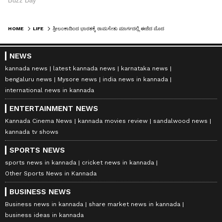
HOME
LIFE
ಶ್ರೀಲಂಕಾದಿಂದ ಭಾರತಕ್ಕೆ ರಾಮಸೇತು ಮಾರ್ಗದಲ್ಲಿ ಈಜಿದ ಮೊದಲ ಜೋಡಿ, ಬೆಂಗಳೂರು ಐಟಿ ದಂಪತಿಯ ಸಾಹಸಗಾಥೆ!
NEWS
kannada news
latest kannada news
karnataka news
bengaluru news
Mysore news
india news in kannada
international news in kannada
ENTERTAINMENT NEWS
Kannada Cinema News
kannada movies review
sandalwood news
kannada tv shows
SPORTS NEWS
sports news in kannada
cricket news in kannada
Other Sports News in Kannada
BUSINESS NEWS
Business news in kannada
share market news in kannada
business ideas in kannada