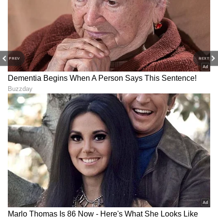
ತಮ್ಮ ಸಾಧನೆಗೆ ತರಬೇತುದಾರರಾದ ಸತೀಶ್ ಮತ್ತು
ಯಾಕೂಬ್ ಅವರ ಮಾರ್ಗದರ್ಶನ ಹಾಗೂ ಪರಸ್ಪರ
ಬೆಂಬಲವೇ ಪ್ರಮುಖ ಕಾರಣ ಎಂದು ಹೇಳಿದ್ದಾರೆ.
PREV
NEXT