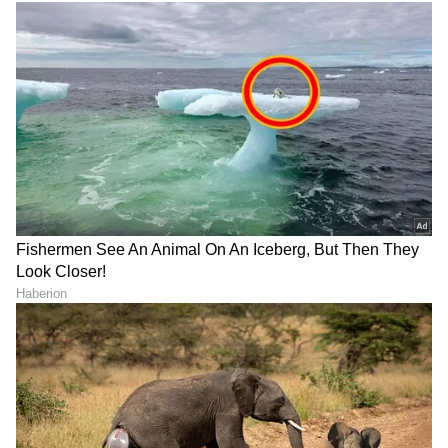
ಹಿರೋಯಿನ್ ತರಹ ಸ್ಕಿನ್ ಬೇಕೆ?
Lucky Zodiac Signs:
ಅಜ್ಜಿಯ ಕಾಲದ ಈ ಬಾದಾಮಿ
ಜೊತೆಗಿದ್ದವರಿಗೇ ದುಡ್ಡು, ಅದೃಷ್ಟ
ಎಣ್ಣೆ ಟ್ರಿಕ್ ನಿಮಗಾಗಿ!
ತಂದುಕೊಡೋ ರಾಶಿಗಳು ಇವು!
ಮನೆಯ ಅಂದಕ್ಕಾಗಿ ಇಟ್ಟ ಪ್ಲಾಸ್ಟಿಕ್
ಹಾರ್ಟ್ ಅಟ್ಯಾಕ್ ಮತ್ತು
ಗಿಡ ಅದೃಷ್ಟ ಬದಲಿಸಬಲ್ಲದೇ?
ಕಾರ್ಡಿಯಾಕ್ ಅರೆಸ್ಟ್ ನಡುವಿನ
ವಾಸ್ತು ಶಾಸ್ತ್ರ ಹೇಳೋದೇನು?
ವ್ಯತ್ಯಾಸವೇನು?: ಎರಡೂ ಒಂದೇ