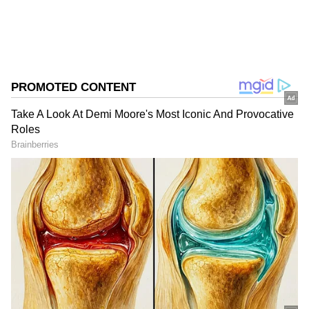
ಸಮಗ್ರ ಸುದ್ದಿ ಮೂಲವನ್ನಾಗಿ asianet suvarna news ಅನ್ನು
ಆಯ್ಕೆ ಮಾಡಿಕೊಳ್ಳಿ
2
7