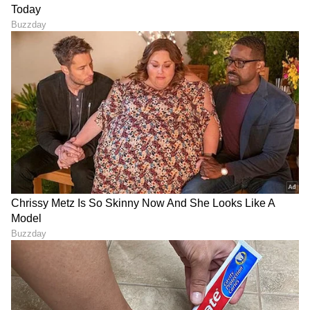
6
7
Image Credit :
Instagram
ಸಾಮಾಜಿಕ ಮಾಧ್ಯಮಗಳಲ್ಲಿ ಭಾರಿ ಮೆಚ್ಚುಗೆ
ಈ ಸಾಧನೆಗೆ ಸಾಮಾಜಿಕ ಜಾಲತಾಣಗಳಲ್ಲಿ ಭಾರೀ ಮೆಚ್ಚುಗೆ
ವ್ಯಕ್ತವಾಗಿದೆ. ಅನೇಕರು ಅವರ ಪರಿಶ್ರಮ, ಶಿಸ್ತು ಮತ್ತು
ದೃಢನಿಶ್ಚಯವನ್ನು ಶ್ಲಾಘಿಸಿದ್ದಾರೆ. ಅದ್ಭುತ ಅಭಿನಂದನೆಗಳು!
ನೀವು ಅನೇಕರಿಗೆ ಸ್ಫೂರ್ತಿಯಾಗಿದ್ದೀರಿ. ಇದು ಅಸಾಧಾರಣ
ಪರಿಶ್ರಮ ಮತ್ತು ಧೈರ್ಯದ ಫಲ. ನೀವು ಯಾವುದೂ
ಅಸಾಧ್ಯವಲ್ಲ ಎಂದು ಸಾಬೀತುಪಡಿಸಿದ್ದೀರಿ. ಹೀಗೆ ಅನೇಕ
ಮೆಚ್ಚುಗೆಯ ಪ್ರತಿಕ್ರಿಯೆಗಳು ಹರಿದುಬಂದಿವೆ.