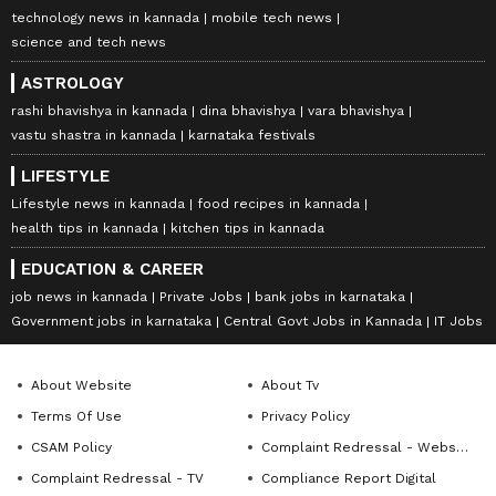
technology news in kannada
mobile tech news
science and tech news
ASTROLOGY
rashi bhavishya in kannada
dina bhavishya
vara bhavishya
vastu shastra in kannada
karnataka festivals
LIFESTYLE
Lifestyle news in kannada
food recipes in kannada
health tips in kannada
kitchen tips in kannada
EDUCATION & CAREER
job news in kannada
Private Jobs
bank jobs in karnataka
Government jobs in karnataka
Central Govt Jobs in Kannada
IT Jobs
About Website
About Tv
Terms Of Use
Privacy Policy
CSAM Policy
Complaint Redressal - Website
Complaint Redressal - TV
Compliance Report Digital