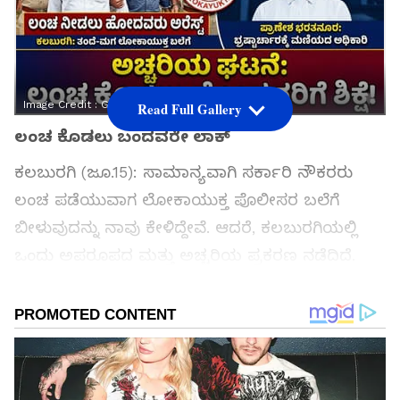
Image Credit :
Gemini
Read Full Gallery
ಲಂಚ ಕೊಡಲು ಬಂದವರೇ ಲಾಕ್
ಕಲಬುರಗಿ (ಜೂ.15): ಸಾಮಾನ್ಯವಾಗಿ ಸರ್ಕಾರಿ ನೌಕರರು
ಲಂಚ ಪಡೆಯುವಾಗ ಲೋಕಾಯುಕ್ತ ಪೊಲೀಸರ ಬಲೆಗೆ
ಬೀಳುವುದನ್ನು ನಾವು ಕೇಳಿದ್ದೇವೆ. ಆದರೆ, ಕಲಬುರಗಿಯಲ್ಲಿ
ಒಂದು ಅಪರೂಪದ ಮತ್ತು ಅಚ್ಚರಿಯ ಪ್ರಕರಣ ನಡೆದಿದೆ.
ಇಲ್ಲಿ ಲಂಚ ಪಡೆಯುವವರ ಬದಲು, ಲಂಚ ನೀಡಲು
ಬಂದವರೇ ಲೋಕಾಯುಕ್ತ ಪೊಲೀಸರ ಅತಿಥಿಯಾಗಿದ್ದಾರೆ!
ಸಮಗ್ರ ಸುದ್ದಿ ಮೂಲವನ್ನಾಗಿ asianet suvarna news ಅನ್ನು
ಆಯ್ಕೆ ಮಾಡಿಕೊಳ್ಳಿ