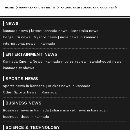
HOME
KARNATAKA DISTRICTS
KALABURAGI LOKAYUKTA RAID: ಸರ್ಕಾರಿ ಅಧಿಕಾರಿಗೆ ಲಂಚ ಕೊಡಲು ಬಂದು ಲೋಕಾಯುಕ್ತ ಬಲೆಗೆ ಬಿದ್ದ ತಂದೆ-ಮಗ!
NEWS
kannada news
latest kannada news
karnataka news
bengaluru news
Mysore news
india news in kannada
international news in kannada
ENTERTAINMENT NEWS
Kannada Cinema News
kannada movies review
sandalwood news
kannada tv shows
SPORTS NEWS
sports news in kannada
cricket news in kannada
Other Sports News in Kannada
BUSINESS NEWS
Business news in kannada
share market news in kannada
business ideas in kannada
SCIENCE & TECHNOLOGY