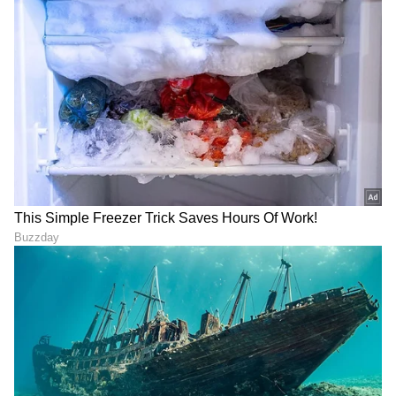
ದರ್ಶನ್‌ಗೆ ಮತ್ತಷ್ಟು ಸಂಕಷ್ಟ,
8 ಕಾಲು, 3 ಕಿವಿಗಳಿರೋ ವಿಚಿತ್ರ
ಪ್ರದೋಷ್ ಬಳಿಕ ಕೋರ್ಟ್‌ಲ್ಲಿ
ಆಡಿನ ಮರಿ ಜನನ; ಸೊರಬ
ಸತ್ಯ ಹೇಳಲು ಮುಂದಾದ ಕುಚುಕು
ತಾಲೂಕಿನಲ್ಲಿ ಅಪರೂಪದ ಘಟನೆ
ದೋಸ್ತ್ ವಿನಯ್, ರವಿಶಂಕರ್!
LATEST VIDEOS
"ರಾಜಕೀಯ ಬೇಡ, ಸಿನಿಮಾನೇ ಪ್ರಾಣ":
ಕನಕೋತ್ಸವದಲ್ಲಿ ರಿಷಬ್ ಶೆಟ್ಟಿ | Rishab
Shetty speech | Suvarna News
ಶೇ.50 ರಿಂದ ಶೇ.18 ಕ್ಕೆ TAX ಇಳಿಕೆ: ಮೋದಿ-
ಟ್ರಂಪ್ ಐತಿಹಾಸಿಕ ಒಪ್ಪಂದ | India US
Trade Deal | Party Rounds