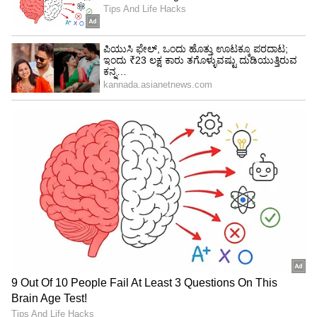
4
5
Image Credit :
Asianet News
ಲೋಕಾಯುಕ್ತ ಪೊಲೀಸರ ಕಾರ್ಯಾಚರಣೆ:
ಅಭಿಯೋಜಕರ ದೂರಿನ ಅನ್ವಯ ತಕ್ಷಣ ಕಾರ್ಯಪ್ರವೃತ್ತರಾದ
ಲೋಕಾಯುಕ್ತ ಪೊಲೀಸರು, ಲಂಚದ ಹಣದೊಂದಿಗೆ ಬಂದಿದ್ದ