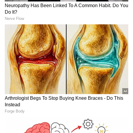
Image Credit :
Asianet News
ನಡೆದಿದ್ದೇನು?
ಸಂಜೀವ್ ಪಾಟೀಲ್ ಮತ್ತು ಸುರೇಶ್ ಪಾಟೀಲ್ ಎಂಬ ತಂದೆ-
ಮಗನೇ ಲೋಕಾಯುಕ್ತ ಪೊಲೀಸರ ಬಲೆಗೆ ಬಿದ್ದವರು.
ನ್ಯಾಯಾಲಯದಲ್ಲಿ ವಿಚಾರಣೆ ಹಂತದಲ್ಲಿರುವ ಎಸ್‌ಸಿ-
ಎಸ್‌ಟಿ (SC-ST) ಕಾಯ್ದೆಯಡಿ ದಾಖಲಾಗಿರುವ
ಪ್ರಕರಣವೊಂದಕ್ಕೆ ಸಂಬಂಧಿಸಿದಂತೆ ಅನುಕೂಲ
ಮಾಡಿಕೊಡುವಂತೆ ಕೋರಿ ಇವರು ಸರ್ಕಾರಿ ಅಭಿಯೋಜಕರಿಗೆ
(Public Prosecutor) ಲಂಚ ನೀಡಲು ಮುಂದಾಗಿದ್ದರು.