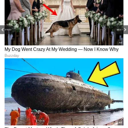
LATEST VIDEOS
PREV
NEXT
ABOUT THE AUTHOR
Sathish Kumar KH
SK
ವಿಜಯನಗರ ಜಿಲ್ಲೆ ಕಂದಗಲ್‌ಪುರ ಗ್ರಾಮದವನು ಮೂಲತಃ ಶಿಕ್ಷಕ.
ಆದರೆ, ಆಕರ್ಷಿಸಿದ್ದು ಪತ್ರಿಕೋದ್ಯಮ. ಎಂಟು ವರ್ಷಗಳಿಂದ
ಪ್ರಜಾವಾಣಿ, ವಿಜಯವಾಣಿ ನಂತರ ಇದೀಗ ಏಷ್ಯಾನೆಟ್ ಕನ್ನಡದಲ್ಲಿ
ಕಾರ್ಯನಿರ್ವಹಿಸುತ್ತಿದ್ದೇನೆ. ಕರ್ನಾಟಕ ರಾಜಕಾರಣ ನೆಚ್ಚಿನ ಕ್ಷೇತ್ರ.
ಕರ್ನಾಟಕ ಸುದ್ದಿ
ಡಿಜಿಟಲ್ ಮಾಧ್ಯಮಕ್ಕನುಗುಣವಾಗಿ ಶಿಕ್ಷಣ, ಆರೋಗ್ಯ, ಸಿನಿಮಾ
ಲೋಕಾಯುಕ್ತ
ಕಲಬುರಗಿ