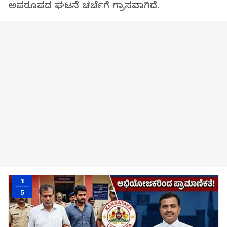
ಅಪರೂಪದ ಘಟನೆ ಚರ್ಚೆಗೆ ಗ್ರಾಸವಾಗಿದೆ.
1
5