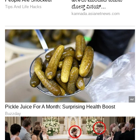
ಲಂಚ ನೀಡಲು ಬಂದವರನ್ನೇ ಪೊಲೀಸರಿಗೆ ಹಿಡಿದುಕೊಟ್ಟ ಈ
ಘಟನೆ ಈಗ ಕಲಬುರಗಿಯಾದ್ಯಂತ ಭಾರಿ ಚರ್ಚೆಗೆ
ಕಾರಣವಾಗಿದೆ. ಭ್ರಷ್ಟಾಚಾರ ಕೇವಲ ಅಧಿಕಾರಿಗಳಿಂದ
ಮಾತ್ರವಲ್ಲ, ಸಾರ್ವಜನಿಕರಿಂದಲೂ ಆರಂಭವಾಗುತ್ತದೆ ಮತ್ತು
ಅಂತಹವರಿಗೆ ಇದು ಒಂದು ದೊಡ್ಡ ಎಚ್ಚರಿಕೆಯಾಗಿದೆ.