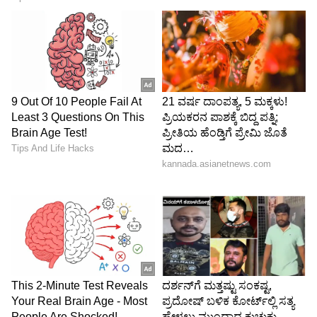
ಸಂಜೀವ್ ಪಾಟೀಲ್ ಮತ್ತು ಸುರೇಶ್ ಪಾಟೀಲ್ ಅವರನ್ನು
ರೆಡ್ ಹ್ಯಾಂಡ್ ಆಗಿ ಹಿಡಿದಿದ್ದಾರೆ. ಸದ್ಯ ತಂದೆ ಮತ್ತು ಮಗ
ಇಬ್ಬರನ್ನೂ ಬಂಧಿಸಿರುವ ಪೊಲೀಸರು, ಅವರ ವಿರುದ್ಧ ಪ್ರಕರಣ
ದಾಖಲಿಸಿಕೊಂಡು ಮುಂದಿನ ತನಿಖೆ ಕೈಗೊಂಡಿದ್ದಾರೆ.
5
5
Image Credit :
Our Own
ಜನರಿಂದ ಭ್ರಷ್ಟಾಚಾರವನ್ನೂ ಸಹಿಸೊಲ್ಲ
ಸಾಮಾನ್ಯವಾಗಿ ಲಂಚಕ್ಕಾಗಿ ಪೀಡಿಸುವ ಅಧಿಕಾರಿಗಳ ನಡುವೆ,