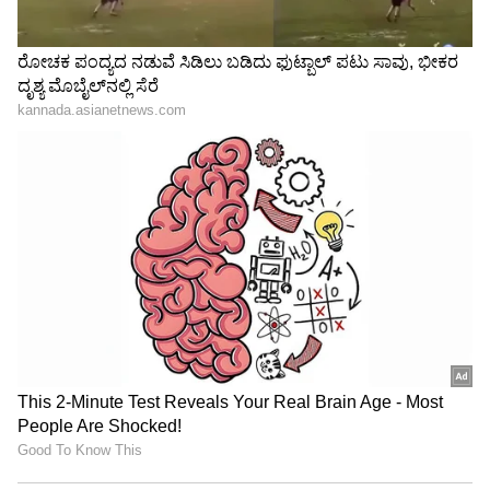
ಮೂಡಿಗೆರೆಯಲ್ಲಿ ಹೈಡ್ರಾಮಾ!
ಮಂಡ್ಯದಲ್ಲಿ ಜಮೀನು ಪೋಡಿ ಮಾಡಿಕೊಡಲು ಲಂಚ
ವಸೂಲಿ; ರೆಡ್‌ಹ್ಯಾಂಡ್ ಆಗಿ ಲೋಕಾಯುಕ್ತ ಬಲೆಗೆ ಬಿದ್ದ
ಆರ್‌ಐ ಮಧುಸೂದನ್!
3
5
Image Credit :
Asianet News
ಅಭಿಯೋಜಕರ ಪ್ರಾಮಾಣಿಕತೆ:
ಹಿರಿಯ ಸರ್ಕಾರಿ ಅಭಿಯೋಜಕರಾದ ಪ್ರಾಣೇಶ ಭರತನೂರ
ಅವರಿಗೆ ಈ ತಂದೆ-ಮಗ 5,000 ರೂಪಾಯಿ ಲಂಚ ನೀಡಲು