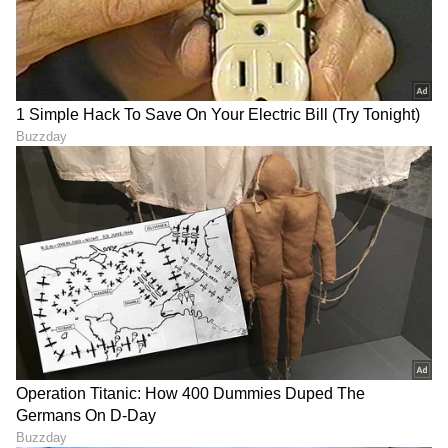
RECOMMENDED STORIES
ಯೋಗೇಶ್ ಗೌಡ ಕೊಲೆ ಪ್ರಕರಣ:
ಸಂಪುಟ ವಿಸ್ತರಣೆ ಸೀಕ್ರೆಟ್ ಬಿಚ್ಚಿಟ್ಟ
ಬೇಲ್ ಸಿಕ್ಕ ಜೋಶ್, ಧಾರವಾಡದ
ಯತೀಂದ್ರ ಸಿದ್ದರಾಮಯ್ಯ: ಅಪ್ಪ
ಗಡಿ ದಾಟಲು ವಿನಯ್ ಕುಲಕರ್ಣಿ
ಸಿದ್ದು ಹಾಕಿದ್ದ ಮಾಸ್ಟರ್ ಪ್ಲಾನ್
ಹೊಸ ಅಸ್ತ್ರ!
ರಿವೀಲ್