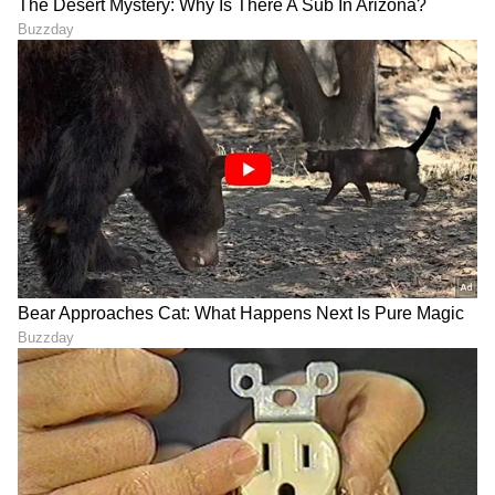
ಸುದ್ದಿಗಳನ್ನೂ ಬರೆಯುತ್ತೇನೆ. ಕ್ರಿಕೆಟ್, ಕೃಷಿ ಇಷ್ಟ. ಓದು ನೆಚ್ಚಿನ
ಹವ್ಯಾಸ.
DOWNLOAD APP