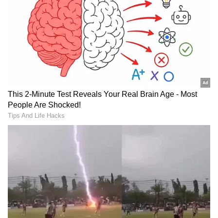
Related Articles
ಲಂಚದ ಹಣದೊಂದಿಗೆ ಲೋಕಾಯುಕ್ತ ಬಲೆಗೆ ಬಿದ್ದ
ಮಹಿಳಾ ಸರ್ವೇಯರ್; ಚಿಕ್ಕಮಗಳೂರಿನ