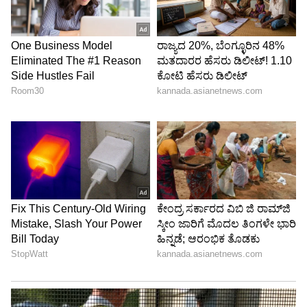
4
5
Image Credit :
Asianet News
ಅಲ್ಲಿ ಮ್ಯಾಂಗ್ರೋವ್ ಕಾಡುಗಳು (Mangrove forest),
ಅಂಕುಡೊಂಕಾದ ಜಲಮಾರ್ಗಗಳು ಮತ್ತು ಕನ್ನಡಿಯಂತಹ
(Backwater's like mirrors) ಹಿನ್ನೀರುಗಳಿವೆ.
ಮ್ಯಾಂಗ್ರೋವ್‌ಗಳು ಪ್ರಕೃತಿಯ ಅತ್ಯಂತ ಪರಿಣಾಮಕಾರಿ