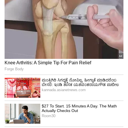
Related Articles
ಕೊಡಗಿನ ತಮ್ಮ ಕಾಫಿ ಎಸ್ಟೇಟ್‌ಗೆ ನುಗ್ಗಿದ ಆನೆಗಳ
ಹಿಂಡಿನ ವಿಡಿಯೋ ಹಂಚಿಕೊಂಡ ಉದ್ಯಮಿ ಆನಂದ್
ಮಹೀಂದ್ರಾ!
ಕೊಡಗಿನ 60 ಎಕರೆ ಕಾಫಿ ತೋಟವನ್ನ ಆನಂದ್
ಮಹೀಂದ್ರಾ ಕುಟುಂಬ ಇಂದಿಗೂ ಕಾಪಾಡಿಕೊಂಡು
ಬಂದಿರುವುದೇಕೆ?
3
5
Image Credit :
Asianet News
ಜೋಗ್ ಜಲಪಾತದಲ್ಲಿ (Jog Falls) ಆರ್ಭಟಿಸುವ ಅದೇ