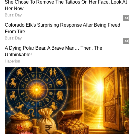
Image Credit :
Asianet News
ತಮ್ಮ ಟ್ವೀಟ್‌ನಲ್ಲಿ ಆನಂದ್ ಮಹಿಂದ್ರಾ ಅವರು ಈ
ಕೆಳಗಿನಂತೆ ಅಭಿಪ್ರಾಯ ಹಂಚಿಕೊಂಡಿದ್ದಾರೆ:
ಅನ್ವೇಷಿಸದ ಮತ್ತು ಕಡಿಮೆ ಜನಸಂದಣಿ ಇರುವ ತಾಣಗಳಿಗಾಗಿ
ನನ್ನ ಹುಡುಕಾಟವನ್ನು ಮುಂದುವರೆಸುತ್ತಿದ್ದೇನೆ.... ನಾವು ಆಗಾಗ್ಗೆ
ಕೇರಳದ ಹಿನ್ನೀರಿನ (Backwaters) ವೈಭವವನ್ನು
ಸಂಭ್ರಮಿಸುತ್ತೇವೆ. ಆದರೆ ಕರ್ನಾಟಕದ ಕರಾವಳಿಯಲ್ಲಿ ಅಷ್ಟೇ
ಗಮನ ಸೆಳೆಯಬೇಕಾದ ಒಂದು ಗುಪ್ತ (Hiden dimond)
ರತ್ನವಿದೆ.