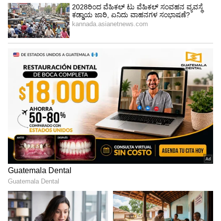
ಶರಾವತಿ ನದಿಯು (Sharavati River) ಅಂತಿಮವಾಗಿ ಮತ್ತು
ಶಾಂತವಾಗಿ ಹೊನ್ನಾವರದ ಅರೇಬಿಯನ್ ಸಮುದ್ರವನ್ನು
(Arabian sea) ಸೇರುತ್ತದೆ. ಈ ಚಿತ್ರಗಳು
ವರ್ಧಿಸಲ್ಪಟ್ಟಿವೆಯೇ (Enhanced) ಎಂಬ ಬಗ್ಗೆ ನನಗೆ
ಖಚಿತವಿಲ್ಲ, ಆದರೆ ಹೊನ್ನಾವರವು ಒಂದು ಮಾಂತ್ರಿಕ
ಭೂದೃಶ್ಯವಾಗಿದೆ (Honnavara Magical Land) ಎಂಬುದು
ಸ್ಪಷ್ಟವಾಗಿದೆ.