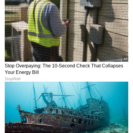
ಕರಾವಳಿ ರಕ್ಷಕಗಳಲ್ಲಿ ಒಂದಾಗಿರುವುದರಿಂದ, ಹೊನ್ನಾವರದ
ಸೌಂದರ್ಯವು ಅದರ ಪರಿಸರ ಮಹತ್ವಕ್ಕೆ ಸಮಾನವಾಗಿದೆ
ಎಂದು ಆನಂದ್ ಮಹೀಂದ್ರಾ ಅವರು ಬಣ್ಣಿಸಿದ್ದಾರೆ.
5
5
Image Credit :
Asianet News
ತಮ್ಮ #SundayWanderer ಹ್ಯಾಶ್‌ಟ್ಯಾಗ್ ಅಡಿಯಲ್ಲಿ
ಹೊನ್ನಾವರದ ಸುಂದರ ಚಿತ್ರಗಳನ್ನು ಹಂಚಿಕೊಳ್ಳುವ ಮೂಲಕ
ಕರ್ನಾಟಕದ ಕರಾವಳಿ ಪ್ರವಾಸೋದ್ಯಮಕ್ಕೆ (Karnataka
Tourism) ಮಹಿಂದ್ರಾ ಅವರು ಮೆಚ್ಚುಗೆ ಸೂಚಿಸಿದ್ದಾರೆ.