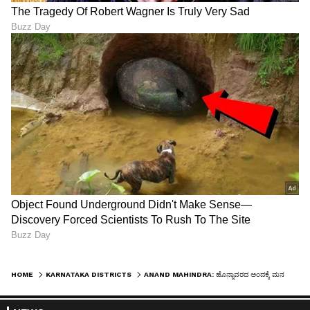
HOME
KARNATAKA DISTRICTS
ANAND MAHINDRA: ಹೊನ್ನಾವರದ ಅಂದಕ್ಕೆ ಮನಸೋತ ಆನಂದ್ ಮಹೀಂದ್ರಾ; ಕರ್ನಾಟಕದ 'ನಿಸರ್ಗ' ವೈಭವಕ್ಕೆ ಉದ್ಯಮಿ ಫಿದಾ!