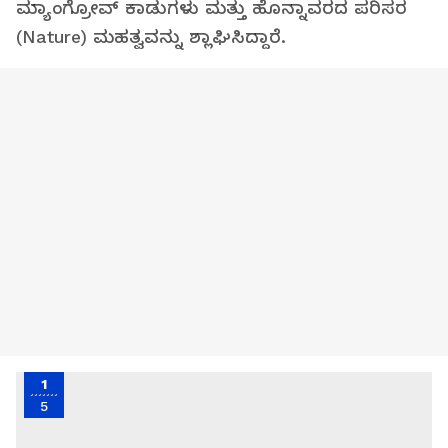
ಮ್ಯಾಂಗ್ರೋವ್ ಕಾಡುಗಳು ಮತ್ತು ಹೊನ್ನಾವರದ ಪರಿಸರ
(Nature) ಮಹತ್ವವನ್ನು ಶ್ಲಾಘಿಸಿದ್ದಾರೆ.
1
5