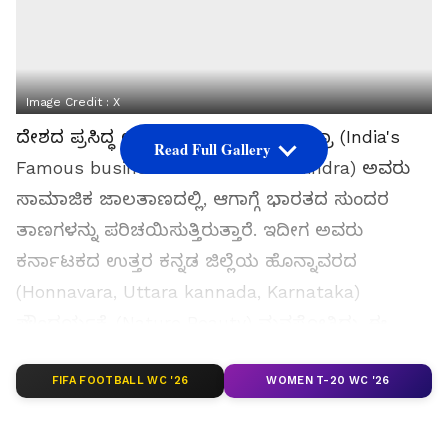
Image Credit :
X
ದೇಶದ ಪ್ರಸಿದ್ಧ ಉದ್ಯಮಿ ಆನಂದ್ ಮಹೀಂದ್ರಾ (India's
Read Full Gallery
Famous businessman Anand Mahindra) ಅವರು
ಸಾಮಾಜಿಕ ಜಾಲತಾಣದಲ್ಲಿ, ಆಗಾಗ್ಗೆ ಭಾರತದ ಸುಂದರ
ತಾಣಗಳನ್ನು ಪರಿಚಯಿಸುತ್ತಿರುತ್ತಾರೆ. ಇದೀಗ ಅವರು
ಕರ್ನಾಟಕದ ಉತ್ತರ ಕನ್ನಡ ಜಿಲ್ಲೆಯ ಹೊನ್ನಾವರದ
(Honnavara, Uttara kannada, Karnataka)
ಸೌಂದರ್ಯಕ್ಕೆ (Nature Beauty) ಮನಸೋತಿದ್ದು, ಈ
ಕುರಿತು ವಿಶೇಷವಾಗಿ ಟ್ವೀಟ್ ಮಾಡಿದ್ದಾರೆ.
FIFA FOOTBALL WC '26
WOMEN T-20 WC '26
ಸಮಗ್ರ ಸುದ್ದಿ ಮೂಲವನ್ನಾಗಿ asianet suvarna news ಅನ್ನು
ಆಯ್ಕೆ ಮಾಡಿಕೊಳ್ಳಿ