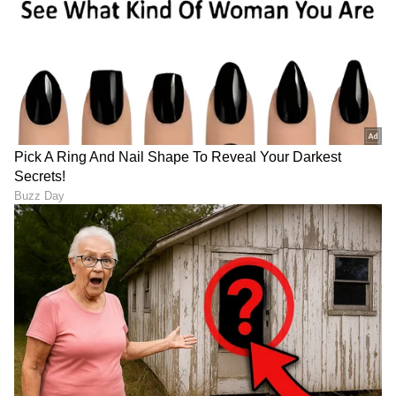
ಮೈಸೂರು: ಲಿಕ್ಕರ್ ಗ್ಯಾರೇಜ್ ಪಬ್
ಕೊಲ್ಲಿ ಯುದ್ಧದಿಂದ ಡಾಂಬರ್‌ ದರ
ನಲ್ಲಿ ಸಿಲಿಂಡರ್ ಸ್ಫೋಟ, ಹೊರ
ದುಪ್ಪಟ್ಟು ದುಬಾರಿ: ಕರ್ನಾಟಕದ
ರಾಜ್ಯದ ಇಬ್ಬರು ಬಲಿ, ಹಲವರು
ಹಲವು ಕಡೆ ರಸ್ತೆ ಕೆಲಸ ಸ್ಥಗಿತ
ಗಂಭೀರ!
LATEST VIDEOS
"ರಾಜಕೀಯ ಬೇಡ, ಸಿನಿಮಾನೇ ಪ್ರಾಣ":
ಕನಕೋತ್ಸವದಲ್ಲಿ ರಿಷಬ್ ಶೆಟ್ಟಿ | Rishab
Shetty speech | Suvarna News
ಶೇ.50 ರಿಂದ ಶೇ.18 ಕ್ಕೆ TAX ಇಳಿಕೆ: ಮೋದಿ-
ಟ್ರಂಪ್ ಐತಿಹಾಸಿಕ ಒಪ್ಪಂದ | India US
Trade Deal | Party Rounds