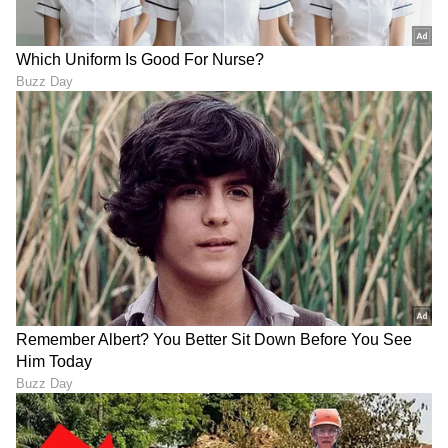
ABOUT THE AUTHOR
Sathish Kumar KH
SK
ವಿಜಯನಗರ ಜಿಲ್ಲೆ ಕಂದಗಲ್‌ಪುರ ಗ್ರಾಮದವನು ಮೂಲತಃ ಶಿಕ್ಷಕ.
ಆದರೆ, ಆಕರ್ಷಿಸಿದ್ದು ಪತ್ರಿಕೋದ್ಯಮ. ಎಂಟು ವರ್ಷಗಳಿಂದ
ಪ್ರಜಾವಾಣಿ, ವಿಜಯವಾಣಿ ನಂತರ ಇದೀಗ ಏಷ್ಯಾನೆಟ್ ಕನ್ನಡದಲ್ಲಿ
ಕಾರ್ಯನಿರ್ವಹಿಸುತ್ತಿದ್ದೇನೆ. ಕರ್ನಾಟಕ ರಾಜಕಾರಣ ನೆಚ್ಚಿನ ಕ್ಷೇತ್ರ.
ಪ್ರವಾಸೋದ್ಯಮ
ಡಿಜಿಟಲ್ ಮಾಧ್ಯಮಕ್ಕನುಗುಣವಾಗಿ ಶಿಕ್ಷಣ, ಆರೋಗ್ಯ, ಸಿನಿಮಾ
ಉತ್ತರ ಕನ್ನಡ
ಕರ್ನಾಟಕ ಸುದ್ದಿ
ಪ್ರವಾಸ
ಸುದ್ದಿಗಳನ್ನೂ ಬರೆಯುತ್ತೇನೆ. ಕ್ರಿಕೆಟ್, ಕೃಷಿ ಇಷ್ಟ. ಓದು ನೆಚ್ಚಿನ
ಹವ್ಯಾಸ.