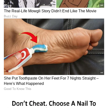
ಬೆಂಗಳೂರಿನಲ್ಲಿ ಕಡಿಮೆ ಬಾಡಿಗೆಗೆ
ರೇಣುಕಾಸ್ವಾಮಿ ಕೇಸ್: ವಾರಕ್ಕೆ 4
ಮನೆ ಬೇಕೇ?: ಉತ್ತಮ ಸಂಪರ್ಕ
ದಿನ ವಿಚಾರಣೆ ನಡೆಸಲು ಸಮ್ಮತಿ,
ಹೊಂದಿರುವ 8 ಬಜೆಟ್ ಸ್ನೇಹಿ
ಕೋರ್ಟ್‌ಗೆ ದರ್ಶನ್‌ ಖುದ್ದು
ಏರಿಯಾಗಳಿವು
ಹಾಜರಿಗೆ ವಕೀಲರ ಅರ್ಜಿ