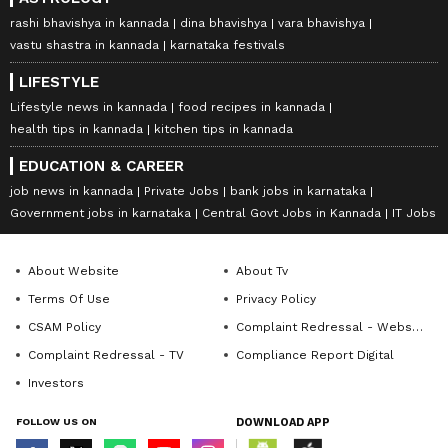
rashi bhavishya in kannada
dina bhavishya
vara bhavishya
vastu shastra in kannada
karnataka festivals
LIFESTYLE
Lifestyle news in kannada
food recipes in kannada
health tips in kannada
kitchen tips in kannada
EDUCATION & CAREER
job news in kannada
Private Jobs
bank jobs in karnataka
Government jobs in karnataka
Central Govt Jobs in Kannada
IT Jobs
About Website
About Tv
Terms Of Use
Privacy Policy
CSAM Policy
Complaint Redressal - Website
Complaint Redressal - TV
Compliance Report Digital
Investors
FOLLOW US ON
DOWNLOAD APP