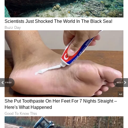
Continuing my search for
underexplored & less crowded
destinations….
We often celebrate Kerala’s
backwaters. But on Karnataka’s coast
is a hidden gem that deserves equal
attention.
PREV
NEXT
The same river that roars over Jog
Falls, the Sharavathi River, finally and
quietly merges with…
pic.twitter.com/N9himujjg1