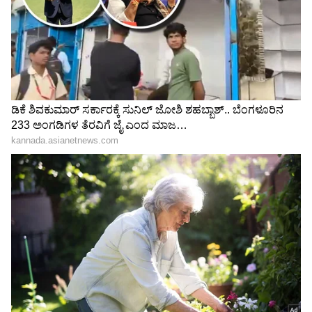
ಕನಕೋತ್ಸವದಲ್ಲಿ ರಿಷಬ್ ಶೆಟ್ಟಿ | Rishab
Shetty speech | Suvarna News
ಶೇ.50 ರಿಂದ ಶೇ.18 ಕ್ಕೆ TAX ಇಳಿಕೆ: ಮೋದಿ-
ಟ್ರಂಪ್ ಐತಿಹಾಸಿಕ ಒಪ್ಪಂದ | India US
Trade Deal | Party Rounds