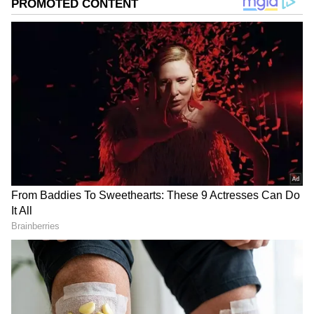
ವಿಜಯವಾಣಿ, ಸ್ಟಾರ್‌ ಸ್ಪೋರ್ಟ್ಸ್‌ನಲ್ಲಿ ಕೆಲಸ ಮಾಡಿದ್ದೇನೆ. ಓದು,
'ನಿಮ್ಮ ಮನೆಯ ಐರನ್ ಡೋಮ್' ಡೆಂಗ್ಯೂ ತಡೆಯಲು
ಪ್ರವಾಸ ನೆಚ್ಚಿನ ಹವ್ಯಾಸ
ಆನಂದ್‌ ಮಹೀಂದ್ರಾ ಹೊಸ ಐಡಿಯಾ!
'ನನ್ನ ಹೆಂಡ್ತಿ ವಂಡರ್‌ಫುಲ್‌, ಅವಳನ್ನ ದಿಟ್ಟಿಸೋದೆ ನನಗೆ
ಖುಷಿ' L&T ಚೇರ್ಮನ್‌ಗೆ ಟಾಂಗ್‌ ನೀಡಿದ್ರು ಆನಂದ್‌
ಮಹೀಂದ್ರಾ!
DOWNLOAD APP
RECOMMENDED STORIES