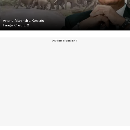
Anand Mahindra Kodagu
Image Credit:
‍‍X