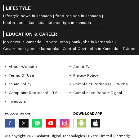
LIFESTYLE
Lifestyle news in kannada
food recipes in kannada
health tips in kannada
kitchen tips in kannada
EDUCATION & CAREER
job news in kannada
Private Jobs
bank jobs in karnataka
Government jobs in karnataka
Central Govt Jobs in Kannada
IT Jobs
About Website
About Tv
Terms Of Use
Privacy Policy
CSAM Policy
Complaint Redressal - Website
Complaint Redressal - TV
Compliance Report Digital
Investors
FOLLOW US ON
DOWNLOAD APP
© Copyright 2026 Asianxt Digital Technologies Private Limited (Formerly