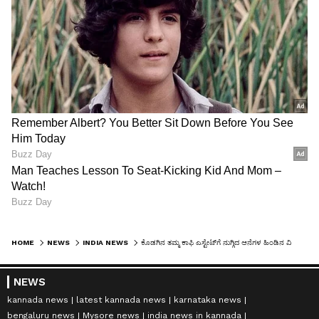
HOME
NEWS
INDIA NEWS
ಕೊಡಗಿನ ತಮ್ಮ ಕಾಫಿ ಎಸ್ಟೇಟ್‌ಗೆ ನುಗ್ಗಿದ ಆನೆಗಳ ಹಿಂಡಿನ ವಿಡಿಯೋ ಹಂಚಿಕೊಂಡ ಉದ್ಯಮಿ ಆನಂದ್ ಮಹೀಂದ್ರಾ!
NEWS
kannada news
latest kannada news
karnataka news
bengaluru news
Mysore news
india news in kannada