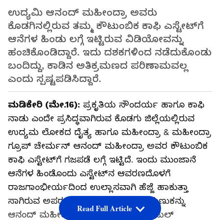
ಉದ್ಯಮಿ ಆನಂದ್ ಮಹೀಂದ್ರಾ ಅವರು
ಕೊಡಗಿನಲ್ಲಿರುವ ತಮ್ಮ ಕೌಟುಂಬಿಕ ಕಾಫಿ ಎಸ್ಟೇಟ್‌ಗೆ
ಆನೆಗಳ ಹಿಂಡು ಲಗ್ಗೆ ಇಟ್ಟಿರುವ ವಿಡಿಯೋವನ್ನು
ಹಂಚಿಕೊಂಡಿದ್ದಾರೆ. ಇದು ದಶಕಗಳಿಂದ ನಡೆದುಕೊಂಡು
ಬಂದಿದ್ದು, ಕಾಡಿನ ಅತಿಕ್ರಮಣದ ಪರಿಣಾಮವಲ್ಲ
ಎಂದು ಸ್ಪಷ್ಟಪಡಿಸಿದ್ದಾರೆ.
ಮಡಿಕೇರಿ (ಮೇ.16):
ಪ್ರಕೃತಿಯ ಸೌಂದರ್ಯ ಹಾಗೂ ಕಾಫಿ
ನಾಡು ಎಂದೇ ಪ್ರಸಿದ್ಧವಾಗಿರುವ ಕೊಡಗು ಜಿಲ್ಲೆಯಲ್ಲಿರುವ
ಉದ್ಯಮ ಲೋಕದ ದೈತ್ಯ ಹಾಗೂ ಮಹೀಂದ್ರಾ & ಮಹೀಂದ್ರಾ
ಗ್ರೂಪ್‌ ಚೇರ್ಮನ್‌ ಆನಂದ್ ಮಹೀಂದ್ರಾ ಅವರ ಕೌಟುಂಬಿಕ
ಕಾಫಿ ಎಸ್ಟೇಟ್‌ಗೆ ಗಜಪಡೆ ಲಗ್ಗೆ ಇಟ್ಟಿದೆ. ಇಂದು ಮುಂಜಾನೆ
ಆನೆಗಳ ಹಿಂಡೊಂದು ಎಸ್ಟೇಟ್‌ನ ಆವರಣದೊಳಗೆ
ರಾಜಗಾಂಭೀರ್ಯದಿಂದ ಉಲ್ಲಾಸವಾಗಿ ಹೆಜ್ಜೆ ಹಾಕುತ್ತಾ
ಸಾಗಿರುವ ಅಪರೂಪದ ದೃಶ್ಯದ ವಿಡಿಯೋ ತುಣುಕನ್ನು
Read Full Article
ಆನಂದ್ ಮಹೀಂದ್ರಾ ಅವರು ತಮ್ಮ ಸೋಶಿಯಲ್‌