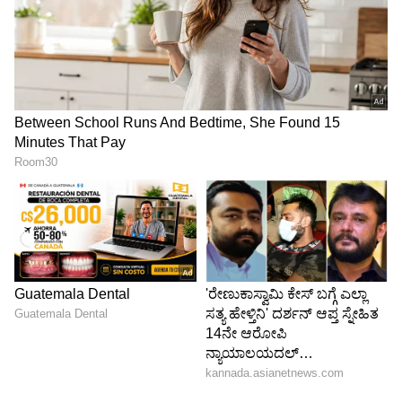
4
4
Image Credit :
Social Media
ಕೆಆರ್ ಸರ್ಕಲ್ ಭಾಗದಲ್ಲಿ ದೊಡ್ಡಮಟ್ಟದ ಟ್ರಾಫಿಕ್
ಜಾಮ್