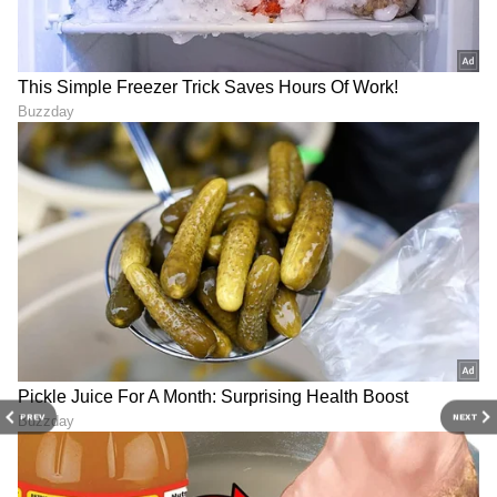
ಹರಿದು ನೀರು ನಿಲ್ಲುವಿಕೆ ಸಮಸ್ಯೆಯನ್ನು
ತಡೆಗಟ್ಟುವ…
pic.twitter.com/9SKCcxsuTK
— Greater Bengaluru Authority
(@GBA_office)
June 2, 2026
LATEST VIDEOS
PREV
NEXT