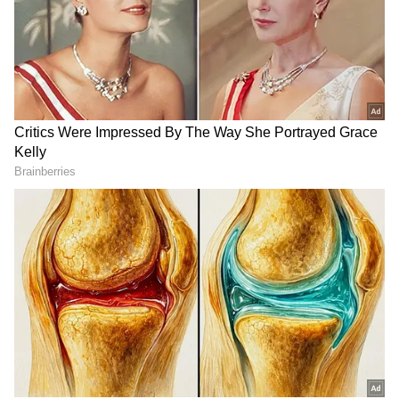
ಆಯ್ಕೆ ಮಾಡಿಕೊಳ್ಳಿ
2
4