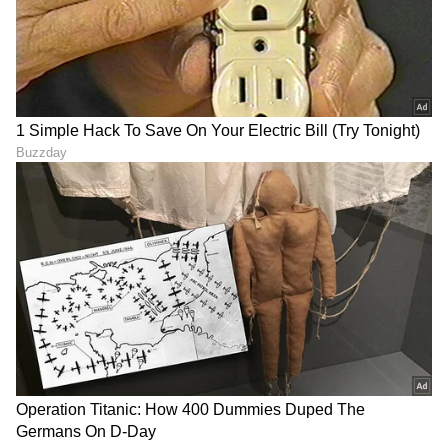
ಯಲಹಂಕದಲ್ಲಿ ಹೃದಯ ವಿದ್ರಾವಕ
ರೈಲು ಬರುವ ವೇಳೆಯೇ ಕೆಟ್ಟು
ಘಟನೆ.. ಒಂದೇ ಮರಕ್ಕೆ ನೇಣು
ನಿಂತ 25 ಮಕ್ಕಳಿದ್ದ ಶಾಲಾ
ಬಿಗಿದ ಸ್ಥಿತಿಯಲ್ಲಿ ಇಬ್ಬರು
ವಾಹನ.. ಸ್ಥಳೀಯರಿಂದ ತಪ್ಪಿದ
ಯುವತಿಯರು ಪತ್ತೆ
ಭಾರೀ ಅನಾಹುತ
ರಾಯಚೂರು ಜೈಲಿನಲ್ಲಿ ಖೈದಿ
Shivamogga: ಕೋಟೆಗಂಗೂರು
ಹಠಾತ್ ಸಾವು.. ಪೊಲೀಸರ
ಡಿಪೋ: ಶಿವಮೊಗ್ಗದಿಂದಲೇ
ವಿರುದ್ಧ ಭುಗಿಲೆದ್ದ ಕುಟುಂಬಸ್ಥರ
ಎಕ್ಸ್‌ಪ್ರೆಸ್ ರೈಲು ನಿರ್ವಹಣೆ ಶೀಘ್ರ
ಆರೋಪ
LATEST VIDEOS
"ರಾಜಕೀಯ ಬೇಡ, ಸಿನಿಮಾನೇ ಪ್ರಾಣ":
ಕನಕೋತ್ಸವದಲ್ಲಿ ರಿಷಬ್ ಶೆಟ್ಟಿ | Rishab