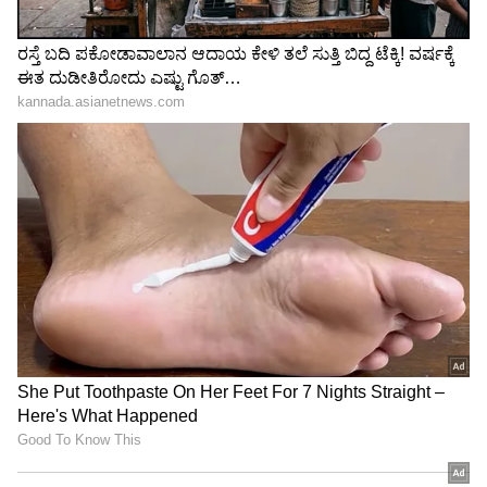
ಬೆಂಗಳೂರು: ಕೆಂಪೇಗೌಡ ಲೇಔಟ್‌ ರಸ್ತೆಗೆ 3
ಅಂಡರ್‌ಪಾಸ್‌
ಬೆಂಗಳೂರು ಮೆಟ್ರೋ ಪ್ರಯಾಣಿಕರಿಗೆ ಸಿಹಿ ಸುದ್ದಿ, ಪೀಕ್
ಹವರ್‌ನಲ್ಲಿ 7 ನಿಮಿಷಕ್ಕೊಂದು ಯೆಲ್ಲೋ ಟ್ರೈನ್
3
4
Image Credit :
Social Media
23 ವರ್ಷದ ಸಾಫ್ಟ್‌ವೇರ್ ಉದ್ಯೋಗಿಯ ಸಾವು