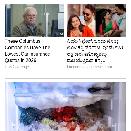
ಈ ಅಂಡರ್‌ಪಾಸ್‌ ಬಂದ್ ಆಗೋದರಿಂದ ಕೆಆರ್ ಸರ್ಕಲ್
ಭಾಗದಲ್ಲಿ ದೊಡ್ಡಮಟ್ಟದ ಟ್ರಾಫಿಕ್ ಜಾಮ್ ಉಂಟಾಗುತ್ತಿತ್ತು.
ವಿಧಾನಸೌಧದಿಂದ ಕಾರ್ಪೋರೇಷನ್ ಮಾರ್ಗವಾಗಿ ಚಲಿಸಲು
ಅಂಡರ್‌ಪಾಸ್ ನೆರವಾಗುತ್ತಿತ್ತು. ಪ್ರತಿಬಾರಿ ಮಳೆ ಬಂದಾಗಲೂ
ಅಂಡರ್‌ಪಾಸ್ ಕ್ಲೋಸ್ ಮಾಡಲಾಗುತ್ತಿತ್ತು.
🚧 ಕೆ.ಆರ್. ಸರ್ಕಲ್ ಅಂಡರ್‌ಪಾಸ್‌ನಲ್ಲಿ ನೀರು
ನಿಲ್ಲುವಿಕೆ ತಡೆಗೆ 900 ಮಿ.ಮೀ ಹ್ಯೂಮ್ ಪೈಪ್
ಅಳವಡಿಕೆ 🚧
ಬೆಂಗಳೂರು ಕೇಂದ್ರ ನಗರ ಪಾಲಿಕೆ ವ್ಯಾಪ್ತಿಯ
ಶಿವಾಜಿನಗರ ವಿಭಾಗದ ಕೆ.ಆರ್. ಸರ್ಕಲ್
ಅಂಡರ್‌ಪಾಸ್‌ನಿಂದ ಬೃಹತ್‌ ನೀರುಗಾಲುವೆ
(SWD) ಸಂಪರ್ಕದವರೆಗೆ ಮಳೆನೀರು ಸರಾಗವಾಗಿ