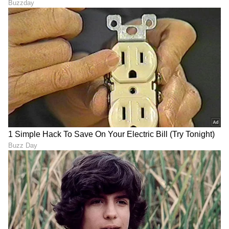
Shetty speech | Suvarna News
ಶೇ.50 ರಿಂದ ಶೇ.18 ಕ್ಕೆ TAX ಇಳಿಕೆ: ಮೋದಿ-
ಟ್ರಂಪ್ ಐತಿಹಾಸಿಕ ಒಪ್ಪಂದ | India US
Trade Deal | Party Rounds