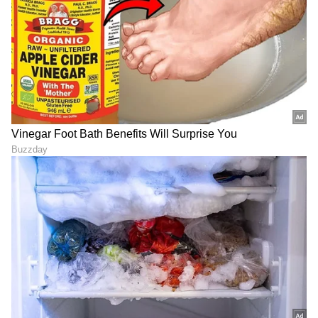
ABOUT THE AUTHOR
Kannadaprabha News
KN
1967ರ ನವೆಂಬರ್ 4ರಂದು ಆರಂಭವಾದ ಕನ್ನಡಪ್ರಭ ಕನ್ನಡ
ಪತ್ರಿಕೋದ್ಯಮದಲ್ಲಿಯೇ ವಿಶೇಷ ಛಾಪು ಮೂಡಿಸಿದ ಕನ್ನಡ ದಿನ
ಪತ್ರಿಕೆ. ದೇಶ, ವಿದೇಶ, ವಾಣಿಜ್ಯ, ಕ್ರೀಡೆ, ಮನೋರಂಜನೆ ಸೇರಿ
ವೈವಿಧ್ಯಮಯ ಸುದ್ದಿಗಳ ಹೂರಣ ಹೊತ್ತು ತರುವ ಕನ್ನಡಪ್ರಭ,
ಬೆಂಗಳೂರು
ಕನ್ನಡಿಗರ ಅಸ್ಮಿತೆಯ ಸಂಕೇತ. ಸದಾ ಕರುನಾಡು, ನುಡಿ, ಸಂಸ್ಕೃತಿ
ಬೆಂಗಳೂರು ಮಳೆ
ಬೆಂಗಳೂರು ಮಹಾನಗರ
ಗ್ರೇಟರ್ ಬೆಂಗಳೂರು ಪ್ರಾ
ಪರ ಧ್ವನಿ ಎತ್ತುವ ಕನ್ನಡಪ್ರಭ ದಿನ ಪತ್ರಿಕೆಯಲ್ಲಿ ಪ್ರಕಟಗೊಳ್ಳುವ
ಸುದ್ದಿಗಳು ಸುವರ್ಣ ನ್ಯೂಸ್ ವೆಬ್‌ಸೈಟಲ್ಲೂ ಲಭ್ಯ.