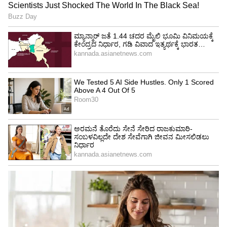
ಸಣ್ಣ ಮಳೆಗೂ ಈ ಅಂಡರ್‌ಪಾಸ್‌ನಲ್ಲಿ ನೀರು ನಿಲ್ಲುತ್ತದೆ.
ಪರಿಣಾಮ ವಿಧಾನಸೌಧ ಕಡೆಯಿಂದ ನೃಪತುಂಗ ರಸ್ತೆಯ ಕಡೆ
ಸಿಗ್ನಲ್‌ರಹಿತವಾಗಿ ವಾಹನಗಳ ಸಂಚಾರಕ್ಕೆ ತೊಡಕು
ಉಂಟಾಗುತ್ತಿತ್ತು. 21ನೇ ಮೇ 2023ರಂದು ಕಾರೊಂದು ಮಳೆ
ನೀರಿನಲ್ಲಿ ಸಿಲುಕಿ 23 ವರ್ಷದ ಸಾಫ್ಟ್‌ವೇರ್ ಉದ್ಯೋಗಿ
ಮೃತಪಟ್ಟಿದರು. ಪ್ರತಿ ಸಲ ಮಳೆ ಬಂದು ನೀರು ನಿಂತಾಗ
ಸಂಚಾರ ಪೊಲೀಸರು ಅಂಡರ್‌ಪಾಸ್ ಅನ್ನು ಬ್ಯಾರಿಕೇಡ್
ಹಾಕಿ ಬಂದ್ ಮಾಡುವ ಮೂಲಕ ವಾಹನ ಸಂಚಾರವನ್ನು
ಸ್ಥಗಿತಗೊಳಿಸುತ್ತಾರೆ.