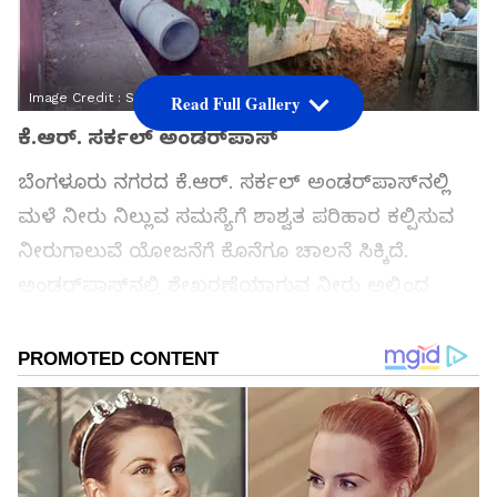
Image Credit :
Social Media
Read Full Gallery
ಕೆ.ಆರ್. ಸರ್ಕಲ್‌ ಅಂಡರ್‌ಪಾಸ್‌
ಬೆಂಗಳೂರು ನಗರದ ಕೆ.ಆರ್. ಸರ್ಕಲ್‌ ಅಂಡರ್‌ಪಾಸ್‌ನಲ್ಲಿ
ಮಳೆ ನೀರು ನಿಲ್ಲುವ ಸಮಸ್ಯೆಗೆ ಶಾಶ್ವತ ಪರಿಹಾರ ಕಲ್ಪಿಸುವ
ನೀರುಗಾಲುವೆ ಯೋಜನೆಗೆ ಕೊನೆಗೂ ಚಾಲನೆ ಸಿಕ್ಕಿದೆ.
ಅಂಡರ್‌ಪಾಸ್‌ನಲ್ಲಿ ಶೇಖರಣೆಯಾಗುವ ನೀರು ಅಲ್ಲಿಂದ
ಸುಲಭವಾಗಿ ಹರಿದು ಹೋಗಲು ಅನುಕೂಲವಾಗುವಂತೆ 900
ಮಿ.ಮೀ ಗಾತ್ರದ ಬೃಹತ್ ಪೈಪ್‌ಲೈನ್‌ ಸಂಪರ್ಕಗೊಳಿಸುವ
ಕಾಮಗಾರಿಗೆ ಕೇಂದ್ರ ನಗರ ಪಾಲಿಕೆಯಿಂದ ಚಾಲನೆ
ನೀಡಲಾಗಿದೆ.
ಸಮಗ್ರ ಸುದ್ದಿ ಮೂಲವನ್ನಾಗಿ asianet suvarna news ಅನ್ನು