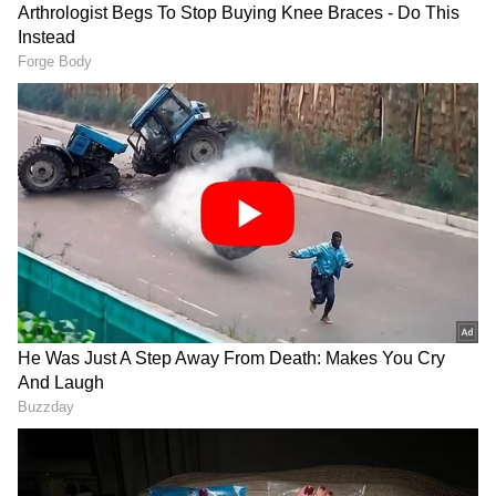
Image Credit :
Kannada Prabha
ನೀರುಗಾಲುವೆಗೆ ಪೈಪ್‌ಲೈನ್ ಮೂಲಕ ಸಂಪರ್ಕ
ಅಂಡರ್‌ಪಾಸ್‌ನಿಂದ ಸಮೀಪದ ಬೃಹತ್ ನೀರುಗಾಲುವೆಗೆ
ಪೈಪ್‌ಲೈನ್ ಮೂಲಕ ಸಂಪರ್ಕ ಕಲ್ಪಿಸಲಾಗುತ್ತದೆ. ಈ
ಕಾಮಗಾರಿಯಿಂದ ಮಳೆಗಾಲದಲ್ಲಿ ನೀರಿನ ಹರಿವು
ಸುಗಮಗೊಂಡು, ನೀರು ನಿಲ್ಲುವಿಕೆ
ಕಡಿಮೆಯಾಗುವುದರೊಂದಿಗೆ ಸಾರ್ವಜನಿಕರಿಗೆ ಉತ್ತಮ
ಮೂಲಸೌಕರ್ಯ ಒದಗಿಸಲು ಸಹಕಾರಿಯಾಗಲಿದೆ. ನೀರು
ನಿಲ್ಲುವಿಕೆ ಸಮಸ್ಯೆಗೆ ಶಾಶ್ವತ ಪರಿಹಾರ ಸಿಗಲಿದೆ ಎಂದು ಪಾಲಿಕೆ
ಹೇಳಿದೆ.