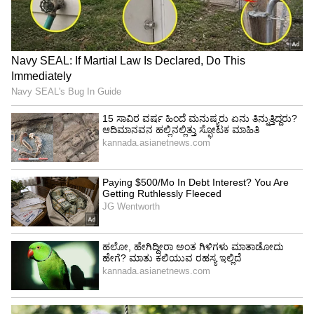
Image Credit :
X
ವಿಜಯ್ ಮಾಡಿದ ತಪ್ಪೇನು?
ಸಾಂಪ್ರದಾಯಿಕವಾಗಿ, ಅತಂತ್ರ ವಿಧಾನಸಭೆ
ನಿರ್ಮಾಣವಾದಾಗ ಅತಿದೊಡ್ಡ ಪಕ್ಷದ ನಾಯಕನಾಗಿ ವಿಜಯ್
ತಮ್ಮ ಪಕ್ಷದ ಶಾಸಕರ ಸಹಿ ಇರುವ ಪತ್ರವನ್ನು ಮಾತ್ರ
ರಾಜ್ಯಪಾಲರಿಗೆ ನೀಡಬೇಕಿತ್ತು. ಆಗ ರಾಜ್ಯಪಾಲರು ವಿಜಯ್‌ಗೆ
ಸರ್ಕಾರ ರಚಿಸಲು ಅವಕಾಶ ನೀಡಿ, ನಂತರ ಸದನದಲ್ಲಿ
ಬಹುಮತ ಸಾಬೀತುಪಡಿಸಲು ಸೂಚಿಸುತ್ತಿದ್ದರು. ಆದರೆ,
ವಿಜಯ್ ತಮ್ಮ ಪತ್ರದಲ್ಲಿ ಕಾಂಗ್ರೆಸ್ ಶಾಸಕರ ಸಹಿಯನ್ನೂ
ಸೇರಿಸಿದ್ದರಿಂದ, ರಾಜ್ಯಪಾಲರು ಇದನ್ನು ಮೈತ್ರಿ ಸರ್ಕಾರದ
ಪ್ರಸ್ತಾಪವೆಂದು ಪರಿಗಣಿಸಿದರು. ಮೈತ್ರಿಕೂಟಕ್ಕೆ ಸರ್ಕಾರ
ರಚಿಸಲು ಬೇಕಾದ 118 ಶಾಸಕರ ಬೆಂಬಲ ಇಲ್ಲದ ಕಾರಣ,
ರಾಜ್ಯಪಾಲರು ವಿಜಯ್ ಅವರ ಮನವಿಯನ್ನು