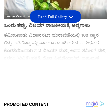
Read Full Gallery
Image Credit :
Asianet News
ಒಂದು ತಪ್ಪು, ವಿಜಯ್ ರಾಜಕೀಯಕ್ಕೆ ಅಡ್ಡಗಾಲು
ತಮಿಳುನಾಡು ವಿಧಾನಸಭಾ ಚುನಾವಣೆಯಲ್ಲಿ 108 ಸ್ಥಾನ
ಗೆದ್ದು ಅತಿದೊಡ್ಡ ಪಕ್ಷವಾದರೂ ರಾಜಕೀಯದ ಅನುಭವದ
ಕೊರತೆಯಿಂದಾಗಿ ನಟ ವಿಜಯ್ ಮತ್ತು ಅವರ ತಮಿಳಗ ವೆಟ್ರಿ
ಕಳಗಂ (ಟಿವಿಕೆ) ಪಕ್ಷಕ್ಕೆ ದೊಡ್ಡ ಹಿನ್ನಡೆಯಾಗಿದೆ. ಬಹುಮತ
ಇಲ್ಲದ ಕಾರಣ ಸರ್ಕಾರ ರಚಿಸಲು ಹಕ್ಕು ಮಂಡಿಸಿ ರಾಜ್ಯಪಾಲ
ರಾಜೇಂದ್ರ ವಿಶ್ವನಾಥ್ ಅರ್ಲೇಕರ್ ಅವರನ್ನು ಭೇಟಿಯಾದ
ವಿಜಯ್‌ಗೆ ನಿರಾಸೆಯಾಗಿದೆ. ಟಿವಿಕೆ ನಾಯಕತ್ವ ಮಾಡಿದ
ಒಂದು ಸಣ್ಣ ತಾಂತ್ರಿಕ ತಪ್ಪೇ ವಿಜಯ್ ಅವರ ಮುಖ್ಯಮಂತ್ರಿ
ಕುರ್ಚಿಗೆ ಅಡ್ಡಗಾಲಾಗಿದೆ ಎಂದು ರಾಜಕೀಯ ವಿಶ್ಲೇಷಕರು
ಅಭಿಪ್ರಾಯಪಟ್ಟಿದ್ದಾರೆ.