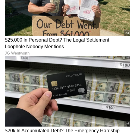
ಮುಖ್ಯಮಂತ್ರಿಯಾಗಿ ಪ್ರಮಾಣವಚನ ಸ್ವೀಕರಿಸುತ್ತಿದ್ದರು
ಎನ್ನುವುದು ತಜ್ಞರ ಅಭಿಪ್ರಾಯ. ಸದ್ಯಕ್ಕೆ ತಮಿಳುನಾಡು
ರಾಜಕೀಯ ತೀವ್ರ ಕುತೂಹಲ ಕೆರಳಿಸಿದೆ.
5
5
Image Credit :
X
ಸಾಮೂಹಿಕ ರಾಜೀನಾಮೆ ಬೆದರಿಕೆ
ವಿಜಯ್ ನಿರಾಸೆ ಮಾತ್ರವಲ್ಲ, ಇತ್ತ ಡಿಎಂಕೆ ಹಾಗೂ ಎಐಡಿಂಕೆ
ಒಂದಾಗಿ ಸರ್ಕಾರ ರಚಿಸಲು ಕಸರತ್ತು ನಡೆಸುತ್ತಿದೆ. ಹೀಗೆ