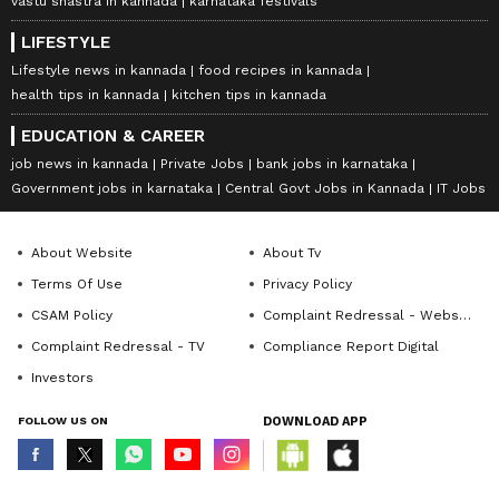
vastu shastra in kannada
karnataka festivals
LIFESTYLE
Lifestyle news in kannada
food recipes in kannada
health tips in kannada
kitchen tips in kannada
EDUCATION & CAREER
job news in kannada
Private Jobs
bank jobs in karnataka
Government jobs in karnataka
Central Govt Jobs in Kannada
IT Jobs
About Website
About Tv
Terms Of Use
Privacy Policy
CSAM Policy
Complaint Redressal - Website
Complaint Redressal - TV
Compliance Report Digital
Investors
FOLLOW US ON
DOWNLOAD APP