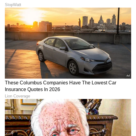
ಮಾಡಿ. ಬ್ರೇಕಿಂಗ್ ಸುದ್ದಿ (
Latest Kannada News
),
ವಿಶೇಷ ವರದಿಗಳು ಮತ್ತು ನೇರ ಪ್ರಸಾರಗಳೊಂದಿಗೆ
(
kannada news live
) ಸಂಪೂರ್ಣ ಮಾಹಿತಿ ಒಂದೇ
ಕ್ಲಿಕ್‌ನಲ್ಲಿ ಲಭ್ಯ. ಏಷ್ಯಾನೆಟ್ ಸುವರ್ಣ ನ್ಯೂಸ್ ಅಧಿಕೃತ
ಆ್ಯಪ್ ಡೌನ್‌ಲೋಡ್ ಮಾಡಿ ಹಾಗು ಎಲ್ಲಾ ಅಪ್‌ಡೇಟ್
ಗಳನ್ನು ಪಡೆಯಿರಿ
ABOUT THE AUTHOR
Chethan Kumar
CK
ಎಲೆಕ್ಟ್ರಾನಿಕ್, ಡಿಜಿಟಲ್ ಮಾಧ್ಯಮ ಸೇರಿ ಪತ್ರಿಕೋದ್ಯಮದಲ್ಲಿ 13
ವರ್ಷಗಳ ಅನುಭವ. ಊರು ಧರ್ಮಸ್ಥಳ. ಪತ್ರಿಕೋದ್ಯಮ
ಸ್ನಾತಕೋತ್ತರ ಪದವಿ ಪಡೆದಿದ್ದು ಉಜಿರೆ ಎಸ್‌ಡಿಎಂನಲ್ಲಿ. ಟಿವಿ9,
ಸ್ಟಾರ್ ಸ್ಪೋರ್ಟ್ಸ್‌ನಲ್ಲಿ ಕಾರ್ಯ ನಿರ್ವಹಿಸಿದ ಅನುಭವವಿದೆ.
ತಮಿಳಗ ವೆಟ್ರಿ ಕಳಗಂ
ರಾಷ್ಟ್ರೀಯ, ಅಂತಾರಾಷ್ಟ್ರೀಯ, ಜಿಯೋ ಪಾಲಿಟಿಕ್ಸ್, ಆಟೋ, ಟೆಕ್,
ದಳಪತಿ ವಿಜಯ್
ತಮಿಳುನಾಡು
ಸ್ಪೋರ್ಟ್ಸ್..ಏನೇ ಕೊಟ್ಟರೂ ಬರೆಯೋದು ನನ್ನ ಶಕ್ತಿ.