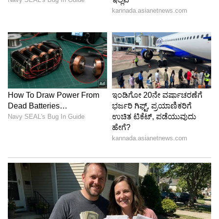
5
Image Credit :
X
ವಿಜಯ್‌ಗೆ ರಾಜಕೀಯ ಸಲಹೆಗಾರರ ಕೊರತೆಯೇ?
ಎರಡನೇ ಬಾರಿಗೆ ರಾಜ್ಯಪಾಲರನ್ನು ಭೇಟಿಯಾದಾಗಲೂ
ಬಹುಮತ ಸಾಬೀತುಪಡಿಸಲು ಬೇಕಾದ ದಾಖಲೆಗಳನ್ನು
ಹಾಜರುಪಡಿಸಲು ವಿಜಯ್‌ಗೆ ಸಾಧ್ಯವಾಗಲಿಲ್ಲ ಎಂದು
ರಾಜಭವನ ಪತ್ರಿಕಾ ಪ್ರಕಟಣೆಯಲ್ಲಿ ತಿಳಿಸಿದೆ. ಉತ್ತಮ
ರಾಜಕೀಯ ಸಲಹೆಗಾರರ ಕೊರತೆಯೇ ವಿಜಯ್‌ಗೆ
ಮುಳುವಾಯಿತು ಎಂದು ರಾಜಕೀಯ ವಲಯದಲ್ಲಿ
ಚರ್ಚೆಯಾಗುತ್ತಿದೆ. ಅತಿದೊಡ್ಡ ಪಕ್ಷದ ನಾಯಕನಾಗಿ ಮಾತ್ರ
ಹಕ್ಕು ಮಂಡಿಸಿದ್ದರೆ, ವಿಜಯ್ ಈಗಾಗಲೇ ತಮಿಳುನಾಡು