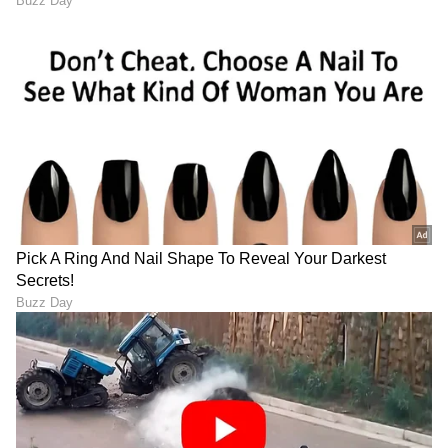
ತಿರುಪತಿಯ ಸಾಮಾನ್ಯ ಭಕ್ತರಿಗೆ
Be Alert: ಕಾಕ್ರೋಚ್​ ಜನತಾ
ಭರ್ಜರಿ ಗುಡ್ ನ್ಯೂಸ್ ನೀಡಿದ
ಪಾರ್ಟಿ ಹೆಸ್ರಲ್ಲಿ ಲಕ್ಷ ಲಕ್ಷ ಲೂಟಿ -
ಟಿಟಿಡಿ
ಲಿಂಕ್​ ಕ್ಲಿಕ್​ ಮಾಡಿದ್ರೆ ಬ್ಯಾಂಕ್​
ಖಾತೆ ದಿವಾಳಿ
ಚಿನ್ನ ಕೊಳ್ಳೋರಿಗೆ ಶುಕ್ರದೆಶೆ; ಮತ್ತೆ
ಸೋಷಿಯಲ್ ಮೀಡಿಯಾದಲ್ಲಿ