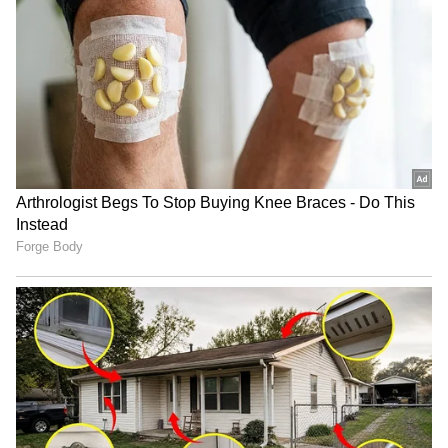
Related Articles
ಸಿಎಂ ಆಗಲು ಯಡಿಯೂರಪ್ಪ ಫಾರ್ಮುಲಾ ಬಳಸ್ತಾರಾ
ವಿಜಯ್? ಏನಿದು ಕರ್ನಾಟಕದ 2018ರ ಲೆಕ್ಕಾಚಾರ!
ರಾಜಕೀಯ ಬಿರುಗಾಳಿ, ಟಿವಿಕೆ ಪಕ್ಷದ 108 ಶಾಸಕರು
ರಾಜೀನಾಮೆ ಎಚ್ಚರಿಕೆ ಕೊಟ್ಟ ನಟ ವಿಜಯ್
3
5