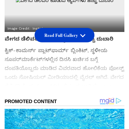
Image Credit :
Instagram
Read Full Gallery
ವೇಗದ ಡೆಲಿವರಿ ಕೊಡುವ ಆ್ಯಪ್‌ಗಳು ಹೆಚ್ಚು ದುಬಾರಿ
ಕ್ವಿಕ್-ಕಾಮರ್ಸ್ ಪ್ಲಾಟ್‌ಫಾರ್ಮ್ ಬ್ಲಿಂಕಿಟ್, ಸ್ಥಳೀಯ
ಸೂಪರ್‌ಮಾರ್ಕೆಟ್‌ಗಳಲ್ಲಿನ ದಿನಸಿ ಖರ್ಚಿನ ಬಗ್ಗೆ
ದಂಪತಿಯೊಬ್ಬರು ಮಾಡಿದ ವಿವರವಾದ ಹೋಲಿಕೆಯ ಪೋಸ್ಟ್
ಒಂದು ಸೋಷಿಯಲ್ ಮೀಡಿಯಾದಲ್ಲಿ ವೈರಲ್ ಆಗಿದೆ. ವೇಗದ
ಡೆಲಿವರಿ ಕೊಡುವ ಆ್ಯಪ್‌ಗಳು ಹೆಚ್ಚು ದುಬಾರಿಯೇ ಎಂಬ
ಚರ್ಚೆಯನ್ನು ಇದು ಮತ್ತೆ ಹುಟ್ಟುಹಾಕಿದೆ.
ಸಮಗ್ರ ಸುದ್ದಿ ಮೂಲವನ್ನಾಗಿ asianet suvarna news ಅನ್ನು
ಆಯ್ಕೆ ಮಾಡಿಕೊಳ್ಳಿ