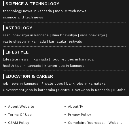
SCIENCE & TECHNOLOGY
technology news in kannada
mobile tech news
science and tech news
ASTROLOGY
rashi bhavishya in kannada
dina bhavishya
vara bhavishya
vastu shastra in kannada
karnataka festivals
LIFESTYLE
Lifestyle news in kannada
food recipes in kannada
health tips in kannada
kitchen tips in kannada
EDUCATION & CAREER
job news in kannada
Private Jobs
bank jobs in karnataka
Government jobs in karnataka
Central Govt Jobs in Kannada
IT Jobs
About Website
About Tv
Terms Of Use
Privacy Policy
CSAM Policy
Complaint Redressal - Website