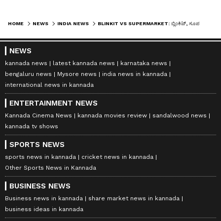
HOME
NEWS
INDIA NEWS
BLINKIT VS SUPERMARKET: ಬ್ಲಿಂಕಿಟ್‌, ಸೂಪರ್‌ಮಾರ್ಕೆಟ್‌ ಮಧ್ಯೆ ಕಡಿಮೆ ಬೆಲೆಗೆ ದಿನಸಿ ವಸ್ತು ಸಿಗೋದೆಲ್ಲಿ?
NEWS
kannada news
latest kannada news
karnataka news
bengaluru news
Mysore news
india news in kannada
international news in kannada
ENTERTAINMENT NEWS
Kannada Cinema News
kannada movies review
sandalwood news
kannada tv shows
SPORTS NEWS
sports news in kannada
cricket news in kannada
Other Sports News in Kannada
BUSINESS NEWS
Business news in kannada
share market news in kannada
business ideas in kannada