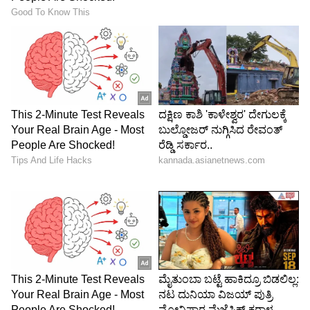
Image Credit :
Instagram
ಡೆಲಿವರಿ‌ ಆಪ್ ಬೆಸ್ಟ್
ವೈರಲ್ ಪೋಸ್ಟ್ ಪ್ರಕಾರ, ಅನುಕೂಲವೇ ಅವರ ನಿರ್ಧಾರದಲ್ಲಿ
ಪ್ರಮುಖ ಪಾತ್ರ ವಹಿಸಿದೆ. ತ್ವರಿತ ಡೆಲಿವರಿ ಸೇವೆಗಳು
ಸಮಯವನ್ನು ಉಳಿಸುತ್ತವೆ, ಪ್ರಯಾಣದ ವೆಚ್ಚವನ್ನು ಕಡಿಮೆ
ಮಾಡುತ್ತವೆ, ಪದೇ ಪದೇ ಸೂಪರ್‌ಮಾರ್ಕೆಟ್‌ಗೆ
ಹೋಗುವುದನ್ನು ತಪ್ಪಿಸುತ್ತವೆ ಎಂದು ದಂಪತಿ ಹೇಳಿದ್ದಾರೆ.
ಆದರೆ, ಬಳಕೆದಾರರು ಜಾಗರೂಕರಾಗಿರದಿದ್ದರೆ, ಸಣ್ಣ ಸಣ್ಣ
ಆರ್ಡರ್‌ಗಳು ಮತ್ತು ಇಂಪಲ್ಸ್ ಖರೀದಿಗಳು ತಿಂಗಳ ಖರ್ಚನ್ನು
ಹೆಚ್ಚಿಸಬಹುದು ಎಂಬುದನ್ನು ಅವರು ಒಪ್ಪಿಕೊಂಡಿದ್ದಾರೆ.
5
6