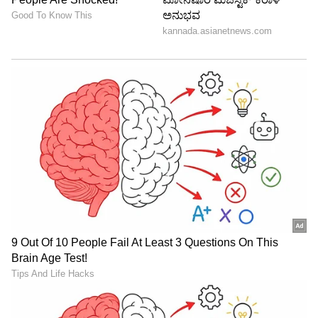
Image Credit :
Instagram
ಅನುಕೂಲಕ್ಕೆ ತಕ್ಕ ಬೆಲೆ
ಈ ಪೋಸ್ಟ್‌ಗೆ ಆನ್‌ಲೈನ್‌ನಲ್ಲಿ ಸಾವಿರಾರು ಪ್ರತಿಕ್ರಿಯೆಗಳು
ಬಂದಿದ್ದು, ಸೋಷಿಯಲ್ ಮೀಡಿಯಾ ಬಳಕೆದಾರರು ಕ್ವಿಕ್-
ಕಾಮರ್ಸ್ ಪ್ಲಾಟ್‌ಫಾರ್ಮ್‌ಗಳೊಂದಿಗೆ ತಮ್ಮದೇ ಆದ
ಅನುಭವಗಳನ್ನು ಹಂಚಿಕೊಂಡಿದ್ದಾರೆ. ಕೆಲವರು, ವಿಶೇಷವಾಗಿ
ನಗರಗಳಲ್ಲಿನ ಉದ್ಯೋಗಿಗಳಿಗೆ, ಈ ಸಣ್ಣ ಬೆಲೆ ವ್ಯತ್ಯಾಸವು
ಅನುಕೂಲಕ್ಕೆ ತಕ್ಕ ಬೆಲೆ ಎಂದು ಒಪ್ಪಿಕೊಂಡಿದ್ದಾರೆ. ಇನ್ನು
ಕೆಲವರು, ದೊಡ್ಡ ಪ್ರಮಾಣದ ಖರೀದಿ ಮತ್ತು ಯೋಜಿತ
ಮಾಸಿಕ ಶಾಪಿಂಗ್‌ಗೆ ಸಾಂಪ್ರದಾಯಿಕ ಸೂಪರ್‌ಮಾರ್ಕೆಟ್‌ಗಳೇ
ಹೆಚ್ಚು ಆರ್ಥಿಕ ಎಂದು ವಾದಿಸಿದ್ದಾರೆ.