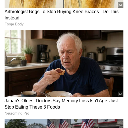
Image Credit :
Instagram
ಹೇಗೆ ಕಂಡುಹಿಡಿದರು?
ಈ ದಂಪತಿ ಒಂದು ತಿಂಗಳಲ್ಲಿ ಬ್ಲಿಂಕಿಟ್ ಮೂಲಕ ಸುಮಾರು
₹20,000 ಮೌಲ್ಯದ ದಿನಸಿ ವಸ್ತುಗಳನ್ನು ಖರೀದಿಸಿದ್ದರು. ಈ
ಪ್ರಯೋಗವು, ಅನುಕೂಲ, ಮನೆ ಬಜೆಟ್ ನಡುವೆ ಬ್ಯಾಲೆನ್ಸ್
ಮಾಡಲು ಪ್ರಯತ್ನಿಸುತ್ತಿರುವ ಗ್ರಾಹಕರಿಂದ ವ್ಯಾಪಕ ಗಮನ
ಸೆಳೆದಿದೆ. ತಮ್ಮ ತಿಂಗಳ ದಿನಸಿ ಬಜೆಟ್‌ನ ದೊಡ್ಡ ಪಾಲು ಕ್ವಿಕ್-
ಡೆಲಿವರಿ ಪ್ಲಾಟ್‌ಫಾರ್ಮ್‌ಗೆ ಹೋಗುತ್ತಿರುವುದನ್ನು ಗಮನಿಸಿದ
ನಂತರ, ಈ ದಂಪತಿ ತಮ್ಮ ಖರ್ಚಿನ ಬಗ್ಗೆ ವಿಶ್ಲೇಷಿಸಲು
ನಿರ್ಧರಿಸಿದರು. ಈ ಅನುಕೂಲಕ್ಕಾಗಿ ತಾವು ಹೆಚ್ಚು ಹಣ
ಪಾವತಿಸುತ್ತಿದ್ದೇವೆಯೇ ಎಂದು ತಿಳಿಯಲು, ಅವರು
ಬ್ಲಿಂಕಿಟ್‌ನಲ್ಲಿ ಖರೀದಿಸಿದ ವಸ್ತುಗಳ ಬೆಲೆಗಳನ್ನು ಹತ್ತಿರದ