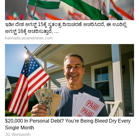
Related Articles
ಬೆಂಗಳೂರು ಶಾಕಿಂಗ್​: ಹಸುವಿನ ಜೊತೆ ವಿಕೃತಕಾ*ಮಿ
ಡೆಲಿವರಿ ಬಾಯ್​ ಮಾಡಿದ್ದೇನು? ವಿಡಿಯೋ ಇಲ್ಲಿದೆ
ಪಾರ್ಸೆಲ್ ಸೀಲ್ ಒಡೆದು ಕಾಮದ ಆಫರ್ ನೀಡಿದ
ಕಾಮುಕ: 'ನನ್ನನ್ನೇ ಯೂಸ್ ಮಾಡ್ಕೋ..' ಎಂದ ಬ್ಲಿಂಕಿಟ್
ಡೆಲಿವರಿ ಏಜೆಂಟ್!
3
6