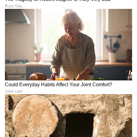
ಇಡೀ ದೇಶ ಆಗಸ್ಟ್ 15ಕ್ಕೆ ಸ್ವತಂತ್ರ
ಇದು.., ನಮ್ಮ ದೇಶ ಹೊಡೀರಿ
ದಿನಾಚರಣೆ ಆಚರಿಸಿದರೆ, ಈ
ಚಪ್ಪಾಳೆ: ಕಾಲು ಮುರಿದ
ಊರಿಲ್ಲಿ ಆಗಸ್ಟ್ 16ಕ್ಕೆ
ಯುವಕನಿಗೆ ರಟ್ಟು ಬಿಗಿದು ಚಿಕಿತ್ಸೆ
ಆಚರಿಸುತ್ತಾರೆ, ಗೊತ್ತಾ?
ನೀಡಿದ ಸರ್ಕಾರಿ ಆಸ್ಪತ್ರೆ!
ಸಿಎಂ ವಿಜಯ್ ಡಿವೋರ್ಸ್
ಭಾರತ ವಿಶ್ವದ AI ಬಳಕೆಯ
ಕೇಸ್‌ಗೆ ಬಿಗ್ ಟ್ವಿಸ್ಟ್, ಪತ್ನಿ ಸಂಗೀತಾ
ರಾಜಧಾನಿಯಾಗಲಿದೆ, ದೊಡ್ಡ
ಅನಿರೀಕ್ಷಿತ ನಡೆ, ಪ್ರಕರಣ ಕ್ಲೋಸ್!
ಕಂಪನಿಗಳಲ್ಲಿ ಲೇ ಆಫ್, ಸಣ್ಣ
ಉದ್ಯಮಗಳಿಗೆ ವರ: ನಂದನ್
LATEST VIDEOS
ನಿಲೇಕಣಿ
"ರಾಜಕೀಯ ಬೇಡ, ಸಿನಿಮಾನೇ ಪ್ರಾಣ":
ಕನಕೋತ್ಸವದಲ್ಲಿ ರಿಷಬ್ ಶೆಟ್ಟಿ | Rishab
Shetty speech | Suvarna News