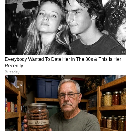
ABOUT THE AUTHOR
Padmashree Bhat
PB
ಪದ್ಮಶ್ರೀ ಭಟ್. ವಿಜಯವಾಣಿ, ಒನ್ ಇಂಡಿಯಾ, ವಿಜಯ ಕರ್ನಾಟಕ
ಸಂಸ್ಥೆಗಳಲ್ಲಿ ಕೆಲಸ ಮಾಡಿದ್ದು, ಒಟ್ಟು ಎಂಟು ವರ್ಷಗಳಿಗೂ ಅಧಿಕ
ವೃತ್ತಿಜೀವನದ ಅನುಭವವಿದೆ.‌ ಸಿನಿಮಾ, ಟಿವಿ ಕ್ಷೇತ್ರದಲ್ಲಿ ಆಸಕ್ತಿ ಇದ್ದು,
ಈಗಾಗಲೇ ಸಾಕಷ್ಟು ಸುಪ್ರಸಿದ್ಧ ತಾರೆಯರ, ಸಾಧಕರ ಸಂದರ್ಶನ
ಹಣ (Hana)
ಮಾಡಿರುವೆ. ಅಷ್ಟೇ ಅಲ್ಲದೆ ಬ್ಯೂಟಿ, ಆರೋಗ್ಯ, ಧಾರ್ಮಿಕ
ವ್ಯವಹಾರ
ವ್ಯಾಪಾರ ಕಲ್ಪನೆ
ಜೀವನಶೈಲಿ
ವಿಷಯಗಳನ್ನು ಬರೆಯೋದು ನಂಗಿಷ್ಟ. ಪುಸ್ತಕ ಓದುವುದು,
ಇನ್ನುಳಿದಂತೆ ಇತರರ ಸಂದರ್ಶನ ಕೇಳೋದು, ಪ್ರವಾಸ ನನ್ನ
ಹವ್ಯಾಸಗಳಲ್ಲೊಂದು. ಉತ್ತರ ಕನ್ನಡದ ಸಿರಸಿಯವಳು.