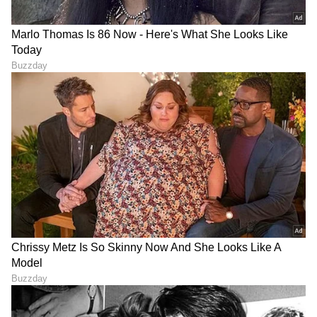
Image Credit :
Instagram
ಏನೇನು ಉಳಿತಾಯ ಆಗುತ್ತೆ?
ಶಾಪಿಂಗ್ ವೆಚ್ಚಗಳನ್ನು ಹೋಲಿಸುವಾಗ ಇಂಧನ, ಸಾರಿಗೆ,
ಪಾರ್ಕಿಂಗ್ ಶುಲ್ಕ ಮತ್ತು ವೈಯಕ್ತಿಕ ಸಮಯದ ಮೌಲ್ಯದಂತಹ
ಅಂಶಗಳನ್ನು ಸಹ ಪರಿಗಣಿಸಬೇಕು ಎಂದು ಹಲವಾರು ಮಂದಿ
ಕಮೆಂಟ್‌ಗಳಲ್ಲಿ ಹೇಳಿದ್ದಾರೆ. ಈ ಚರ್ಚೆಯು ಭಾರತೀಯ
ನಗರಗಳಲ್ಲಿ ಬದಲಾಗುತ್ತಿರುವ ಗ್ರಾಹಕರ ನಡವಳಿಕೆ ಮತ್ತು
ತ್ವರಿತ-ಡೆಲಿವರಿ ಸೇವೆಗಳ ಹೆಚ್ಚುತ್ತಿರುವ ಜನಪ್ರಿಯತೆಯ ಬಗ್ಗೆ
ದೊಡ್ಡ ಸಂಭಾಷಣೆಯಾಗಿ ಬದಲಾಗಿದೆ.
LATEST VIDEOS