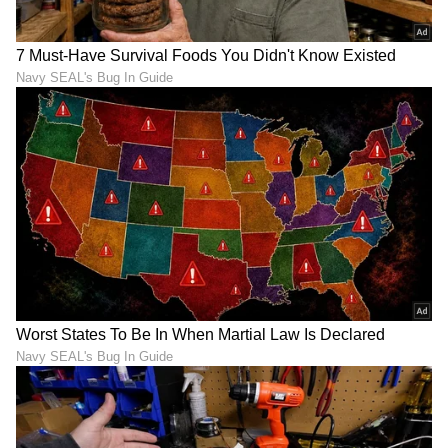
ಕರ್ನಾಟಕ, ಭಾರತ (
India News
) ಮತ್ತು ಜಗತ್ತಿನ
ಕ್ಷಣಕ್ಷಣದ ಕನ್ನಡ ಸುದ್ದಿ (
Kannada News
)
ಅಪ್ಡೇಟ್‌ಗಳಿಗಾಗಿ ಏಷ್ಯಾನೆಟ್ ಸುವರ್ಣ ನ್ಯೂಸ್‌ ಫಾಲೋ
ಮಾಡಿ. ಬ್ರೇಕಿಂಗ್ ಸುದ್ದಿ (
Latest Kannada News
),
ವಿಶೇಷ ವರದಿಗಳು ಮತ್ತು ನೇರ ಪ್ರಸಾರಗಳೊಂದಿಗೆ
(
kannada news live
) ಸಂಪೂರ್ಣ ಮಾಹಿತಿ ಒಂದೇ
ಕ್ಲಿಕ್‌ನಲ್ಲಿ ಲಭ್ಯ. ಏಷ್ಯಾನೆಟ್ ಸುವರ್ಣ ನ್ಯೂಸ್ ಅಧಿಕೃತ
ಆ್ಯಪ್ ಡೌನ್‌ಲೋಡ್ ಮಾಡಿ ಹಾಗು ಎಲ್ಲಾ ಅಪ್‌ಡೇಟ್
ಗಳನ್ನು ಪಡೆಯಿರಿ