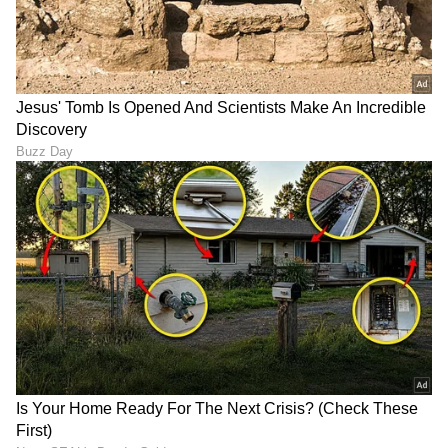
ಶೇ.50 ರಿಂದ ಶೇ.18 ಕ್ಕೆ TAX ಇಳಿಕೆ: ಮೋದಿ-
ಟ್ರಂಪ್ ಐತಿಹಾಸಿಕ ಒಪ್ಪಂದ | India US
Trade Deal | Party Rounds