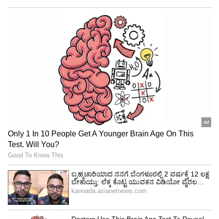
Image Credit :
Instagram
ರಿಯಾಯಿತಿಯಲ್ಲಿ ಸಿಕ್ಕಿತು
ತಮ್ಮ ಸಂಶೋಧನೆಯನ್ನು ಆನ್‌ಲೈನ್‌ನಲ್ಲಿ ಹಂಚಿಕೊಂಡ
ಅವರು, ತಾವು ಅಂದುಕೊಂಡಿದ್ದಕ್ಕಿಂತ ಈ ಎರಡು ಶಾಪಿಂಗ್
ವಿಧಾನಗಳ ನಡುವಿನ ಒಟ್ಟಾರೆ ವ್ಯತ್ಯಾಸವು ತುಂಬಾ ಕಡಿಮೆ
ಎಂದು ಬಹಿರಂಗಪಡಿಸಿದ್ದಾರೆ. ಬ್ಲಿಂಕಿಟ್‌ನಲ್ಲಿ ಕೆಲವು
ಉತ್ಪನ್ನಗಳು ಹೆಚ್ಚು ದುಬಾರಿಯಾಗಿದ್ದರೂ, ಇತರ ವಸ್ತುಗಳ
ಬೆಲೆಗಳು ಒಂದೇ ರೀತಿ ಇದ್ದವು ಅಥವಾ ಪ್ರೊಮೋಷನ್‌ ಮತ್ತು
ಆಫರ್‌ಗಳ ಮೂಲಕ ರಿಯಾಯಿತಿಯಲ್ಲಿ ಸಿಕ್ಕಿದ್ದವು. ಕ್ವಿಕ್-
ಕಾಮರ್ಸ್‌ನಲ್ಲಿ ಮಾಡುವ ಎಲ್ಲ ಖರೀದಿಗಳು ಹೆಚ್ಚು ದುಬಾರಿ
ಎಂಬ ಸಾಮಾನ್ಯ ನಂಬಿಕೆಗೆ ಈ ಹೋಲಿಕೆಯು ಸವಾಲು
ಹಾಕಿದೆ.