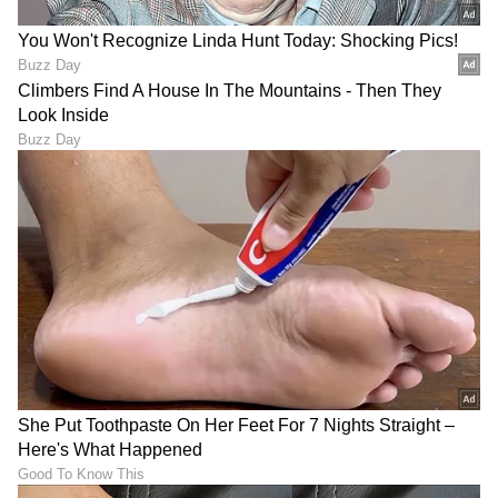
Onion Secret: ಪ್ರತಿದಿನ ಹಸಿ
Beer vs Milk: ಹಾಲಿಗಿಂತಲೂ
ಈರುಳ್ಳಿ ತಿಂತೀರಾ? ಹಾಗಿದ್ರೆ ಈ
ಬಿಯರ್ ಹೆಚ್ಚು ಆರೋಗ್ಯಕರ
ವಿಷಯ ನಿಮಗೆ ತಿಳಿದಿರಲೇಬೇಕು,
ಅನ್ನೋದು ಸತ್ಯವೇ? ಇಲ್ಲಿದೆ
ಇಲ್ಲಾ ಅಂದ್ರೆ ಕಷ್ಟ!
ಅಸಲಿ ಗುಟ್ಟು!