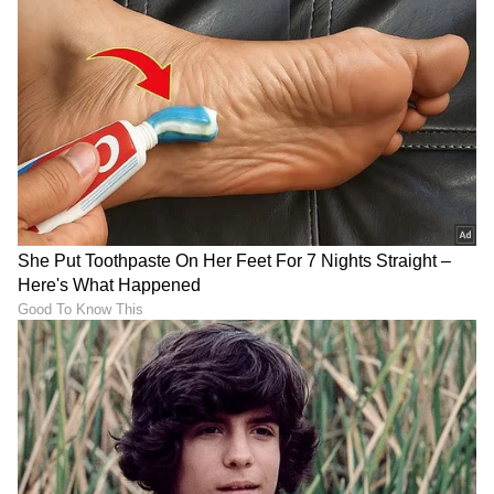
ನಿಮಗೆ ಯೌವ್ವನ, ಫಿಟ್ ಬಾಡಿ
Chicken 65: ಈ ಬುಹಾರಿ
ಬೇಕಾ? ಅನಾನಸ್ ಹಣ್ಣನ್ನು ಈ
ಹೋಟೆಲ್‌ ಖಾದ್ಯಕ್ಕೆ 'ಚಿಕನ್ 65'
ಸಮಯದಲ್ಲಿ ತಿನ್ನಿ!
ಹೆಸರು ಹೇಗೆ ಬಂತು? ಇದರ
ಹಿಂದಿದೆ ಭಾರೀ ರಹಸ್ಯ!
LATEST VIDEOS
"ರಾಜಕೀಯ ಬೇಡ, ಸಿನಿಮಾನೇ ಪ್ರಾಣ":
ಕನಕೋತ್ಸವದಲ್ಲಿ ರಿಷಬ್ ಶೆಟ್ಟಿ | Rishab
Shetty speech | Suvarna News
ಶೇ.50 ರಿಂದ ಶೇ.18 ಕ್ಕೆ TAX ಇಳಿಕೆ: ಮೋದಿ-
ಟ್ರಂಪ್ ಐತಿಹಾಸಿಕ ಒಪ್ಪಂದ | India US
Trade Deal | Party Rounds