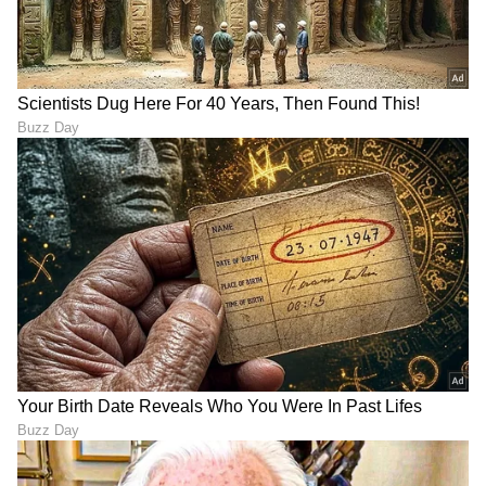
ಆರೋಗ್ಯ
, ಸೌಂದರ್ಯ, ಫಿಟ್‌ನೆಸ್,
ಕಿಚನ್ ಟಿಪ್ಸ್‌
,
ಸಂಬಂಧ,
ಫ್ಯಾಷನ್
,
ರೆಸಿಪಿ
ಅಪ್ಡೇಟ್‌ಗಳಿಗಾಗಿ
ಏಷ್ಯಾನೆಟ್ ಸುವರ್ಣ ನ್ಯೂಸ್‌ ಫಾಲೋ ಮಾಡಿ.
ಸಂಪೂರ್ಣ ಮಾಹಿತಿ ಒಂದೇ ಕ್ಲಿಕ್‌ನಲ್ಲಿ ಲಭ್ಯ. ಏಷ್ಯಾನೆಟ್
ಸುವರ್ಣ ನ್ಯೂಸ್ ಅಧಿಕೃತ ಆ್ಯಪ್ ಡೌನ್‌ಲೋಡ್ ಮಾಡಿ
ಹಾಗು ಎಲ್ಲಾ ಅಪ್‌ಡೇಟ್ ಗಳನ್ನು ಪಡೆಯಿರಿ.
ABOUT THE AUTHOR
Vinutha Perla
VP
ಆರೋಗ್ಯ
Published :
Jun 11 2023, 02:44 PM IST