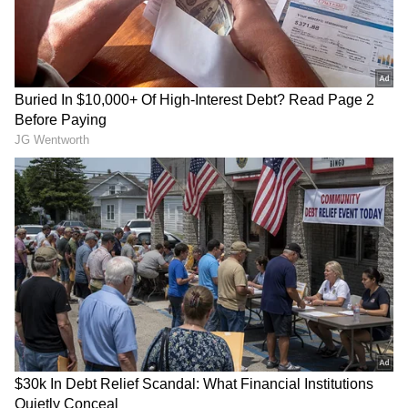
ಚರ್ಮ ಒಣಗುವ ಸಮಸ್ಯೆ
ಮುಖವನ್ನು ತೊಳೆಯುವಾಗ ಸೋಪ್ ಬಳಸುವ ಅಭ್ಯಾಸ
ಚರ್ಮವನ್ನು ಒಣಗಿಸಬಹುದು. ಸೋಪಿನಲ್ಲಿರುವ
ರಾಸಾಯನಿಕಗಳು ವಿಷಕಾರಿ ಅಂಶಗಳ ಕಾರಣದಿಂದಾಗಿ
ಮುಖದ ಮೇಲೆ ಬ್ಯಾಕ್ಟೀರಿಯಾವನ್ನು ಚರ್ಮದ ಪದರಕ್ಕೆ
ಆಳವಾಗಿ ತೂರಿಕೊಳ್ಳಲು ಅನುವು ಮಾಡಿಕೊಡುತ್ತದೆ. ಇದು
ಮುಖದ ಮೇಲೆ ಮೊಡವೆಗಳನ್ನು ಉಂಟುಮಾಡಬಹುದು.