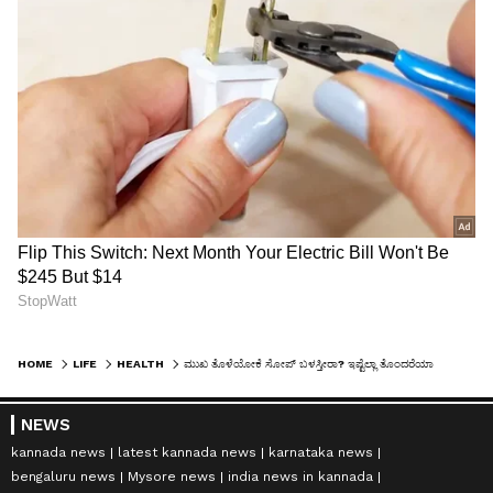
HOME
LIFE
HEALTH
ಮುಖ ತೊಳೆಯೋಕೆ ಸೋಪ್ ಬಳಸ್ತೀರಾ? ಇಷ್ಟೆಲ್ಲಾ ತೊಂದರೆಯಾಗುತ್ತೆ ತಿಳ್ಕೊಳ್ಳಿ
NEWS
kannada news
latest kannada news
karnataka news
bengaluru news
Mysore news
india news in kannada