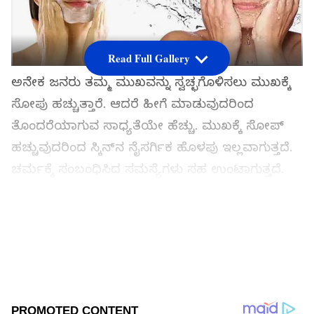
Read Full Gallery
ಅನೇಕ ಜನರು ತಮ್ಮ ಮುಖವನ್ನು ಸ್ವಚ್ಛಗೊಳಿಸಲು ಮುಖಕ್ಕೆ
ಸೋಪು ಹಚ್ಚುತ್ತಾರೆ. ಆದರೆ ಹೀಗೆ ಮಾಡುವುದರಿಂದ
ತೊಂದರೆಯಾಗುವ ಸಾಧ್ಯತೆಯೇ ಹೆಚ್ಚು. ಮುಖಕ್ಕೆ ಸೋಪ್
ಹಚ್ಚುವುದರಿಂದ ಸ್ಕಿನ್‌ನ ನೈಸರ್ಗಿಕ ಹೊಳಪು ಇಲ್ಲವಾಗುತ್ತದೆ.
ಚರ್ಮಕ್ಕೆ ಸಂಬಂಧಿಸಿದ ಸಮಸ್ಯೆಗಳು ಸಹ ಉಂಟಾಗುತ್ತದೆ.
ಮುಖದ ಮೇಲೆ ಸೋಪ್ ಅನ್ನು ನಿರಂತರವಾಗಿ
ಬಳಸುವುದರಿಂದ ಮುಖದ ಮೇಲೆ ಕೆಂಪು, ಶುಷ್ಕತೆ, ತುರಿಕೆ
ಮತ್ತು ಸುಕ್ಕುಗಳಂತಹ ಸಮಸ್ಯೆಗಳು ಉಂಟಾಗಬಹುದು.
ಸಮಗ್ರ ಸುದ್ದಿ ಮೂಲವನ್ನಾಗಿ asianet suvarna news ಅನ್ನು
ಆಯ್ಕೆ ಮಾಡಿಕೊಳ್ಳಿ