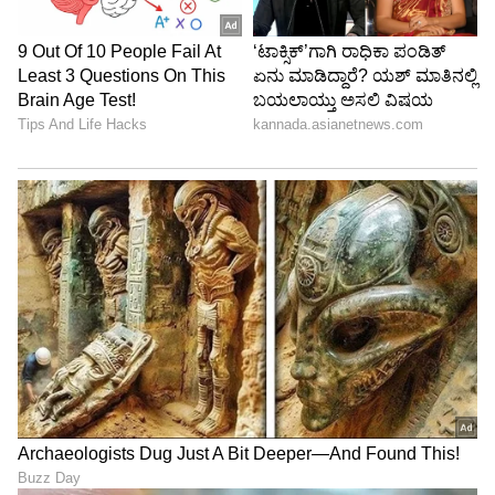
6
6
ಫೇಸ್ ವಾಶ್ ಬಳಸಿ
ಚರ್ಮದ ಪ್ರಕಾರಕ್ಕೆ ಅನುಗುಣವಾಗಿ ಫೇಸ್ ವಾಶ್ ಆಯ್ಕೆ
ಮಾಡಿಕೊಳ್ಳಬೇಕು. ಫೇಸ್ ವಾಶ್‌ನ ವಿಧಗಳೆಂದರೆ ಕ್ರೀಮ್
ಫೇಸ್ ವಾಶ್, ಫೋಮ್ ಫೇಸ್ ವಾಶ್, ಕ್ಲೇ ಫೇಸ್ ವಾಶ್,