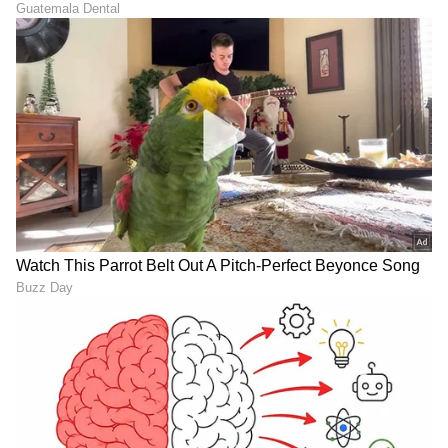
Ronaldo Marriage: ಕೊನೆಗೂ
FIFA World Cup 2026:
ಗೆಳತಿ ಜೊತೆ ದಾಂಪತ್ಯಕ್ಕೆ
1934ರ ಬಳಿಕ ಸೋಲಿಲ್ಲ, ಆದರೆ
ಕಾಲಿಡ್ತಾರಾ ರೊನಾಲ್ಡೊ? ಏನಿದು
ಗೆಲುವೂ ಇಲ್ಲ; ಬ್ರೆಜಿಲ್‌ಗೆ ವಿಶ್ವಕಪ್‌
ಹೊಸ ಸುದ್ದಿ?
ಆರಂಭದಲ್ಲಿ ನಿರಾಸೆ
LATEST VIDEOS
"ರಾಜಕೀಯ ಬೇಡ, ಸಿನಿಮಾನೇ ಪ್ರಾಣ":
ಕನಕೋತ್ಸವದಲ್ಲಿ ರಿಷಬ್ ಶೆಟ್ಟಿ | Rishab
Shetty speech | Suvarna News
ಶೇ.50 ರಿಂದ ಶೇ.18 ಕ್ಕೆ TAX ಇಳಿಕೆ: ಮೋದಿ-
ಟ್ರಂಪ್ ಐತಿಹಾಸಿಕ ಒಪ್ಪಂದ | India US
Trade Deal | Party Rounds