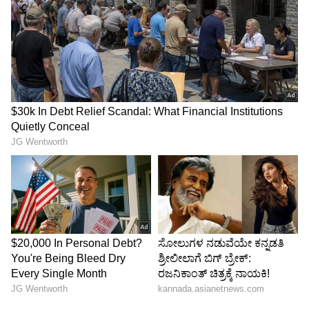
6
7
Image Credit :
Getty
ನ್ಯೂಜಿಲೆಂಡ್‌ ವಿರುದ್ಧ ಇರಾನ್‌ ತಂಡದ ಗೋಲನ್ನು
ಸಂಭ್ರಮಿಸಿದ ಇರಾನಿಯನ್‌ ಯುವತಿ
7