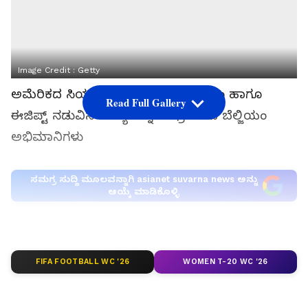
Image Credit :
Getty
ಅಮೆರಿಕದ ಸಿಯಾಟ್ಟಲ್‌ನಲ್ಲಿ ನಡೆದ ಬೆಲ್ಜಿಯಂ ಹಾಗೂ
Read Full Gallery
ಈಜಿಪ್ಟ್‌ ನಡುವಿನ ಪಂದ್ಯವನ್ನು ಸಂಭ್ರಮಿಸಿದ ಬೆಲ್ಜಿಯಂ
ಅಭಿಮಾನಿಗಳು
ಸಮಗ್ರ ಸುದ್ದಿ ಮೂಲವನ್ನಾಗಿ asianet suvarna news ಅನ್ನು
ಆಯ್ಕೆ ಮಾಡಿಕೊಳ್ಳಿ
FIFA FOOTBALL WC '26
WOMEN T-20 WC '26