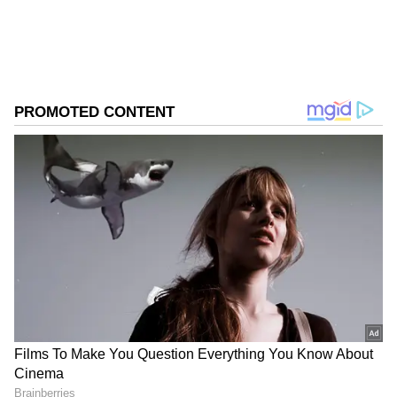
2
7
Image Credit :
Getty
ಜೂ.14 ರಂದು ಫಿಲಿಡೆಲ್ಪಿಯಾದಲ್ಲಿ ನಡೆದ ಐವರಿಕೋಸ್ಟ್‌
ವಿರುದ್ಧದ ಪಂದ್ಯದ ವೇಳೆ ಈಕ್ವಡಾರ್‌ ತಂಡವನ್ನು ಬೆಂಬಲಿಸಿದ