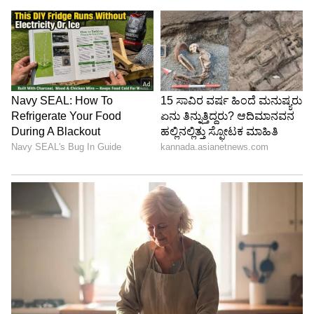
7
Image Credit :
Getty
ಸೌದಿ ಅರೇಬಿಯಾ ವಿರುದ್ಧ ಜೂನ್‌ 15 ರಂದು ಉರುಗ್ವೆ
ತಂಡದ ಪಂದ್ಯದ ವೇಳೆ ಉರುಗ್ವೆ ತಂಡದ ಅಭಿಮಾನಿಗಳು
ಸ್ಟೇಡಿಯಂ ಗ್ಯಾಲರಿಯಿಂದ ಫೋಟೋ ತೆಗೆದು
ಸಂಭ್ರಮಿಸಿದರು.