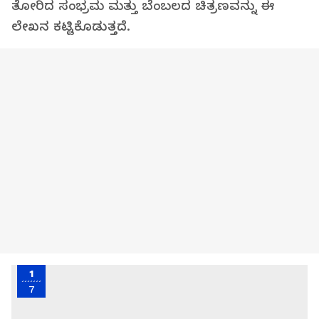
ತೋರಿದ ಸಂಭ್ರಮ ಮತ್ತು ಬೆಂಬಲದ ಚಿತ್ರಣವನ್ನು ಈ
ಲೇಖನ ಕಟ್ಟಿಕೊಡುತ್ತದೆ.
1
7