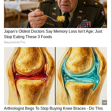
Related Articles
FIFA World Cup 2026 ಮೈದಾನದಲ್ಲೂ ಮಿಂಚು,
ಮೈದಾನದ ಹೊರಗೂ ಮಾದರಿ: ಜಪಾನ್ ವಿಶ್ವದ ಗಮನ
ಸೆಳೆದದ್ದು ಹೇಗೆ?
FIFA World Cup 2026: ವಲಸಿಗ ಕ್ಯಾಂಪ್‌ನಲ್ಲಿ
ಜನಿಸಿದ್ದ ನೆಸ್ಸೂರಿ ಈಗ ಆಸ್ಟ್ರೇಲಿಯಾ ಗೆಲುವಿನ ರೂವಾರಿ!
3
7