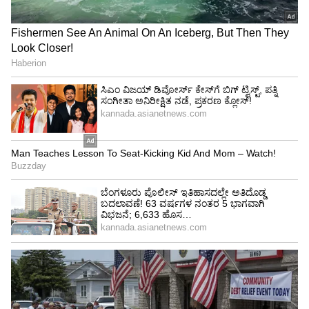
Image Credit :
Getty
ಆಸ್ಟ್ರೇಲಿಯಾ ಹಾಗೂ ಟರ್ಕಿ ನಡುವೆ ವಾಂಕೋವರ್‌ನಲ್ಲು
ಜೂ.13 ರಂದು ನಡೆದ ಪಂದ್ಯದ ವೇಳೆ ಟರ್ಕಿ ಅಭಿಮಾನಿ ಉಡಿ
ನಿಕೋ ಅವರ ಅಭಿಮಾನದ ಚಿತ್ತಾರ.