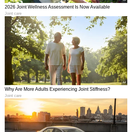
ಆದರೆ, ಡಿಜಿಟಲ್ ಮಾಧ್ಯಮ ಎಲ್ಲ ವಿಷಯದಲ್ಲೂ ಪಳಗಿಸಿದೆ.
ವಿಜಯವಾಣಿ, ಸ್ಟಾರ್‌ ಸ್ಪೋರ್ಟ್ಸ್‌ನಲ್ಲಿ ಕೆಲಸ ಮಾಡಿದ್ದೇನೆ. ಓದು,
ಪ್ರವಾಸ ನೆಚ್ಚಿನ ಹವ್ಯಾಸ
DOWNLOAD APP