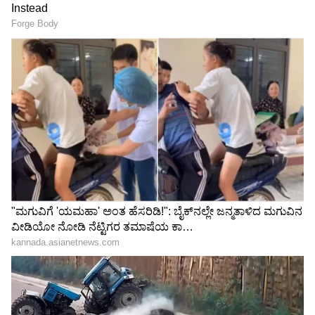
Image Credit :
Getty
ಯುದ್ಧದ ನಡುವೆಯೂ ಇರಾನ್‌ನ ಅಭಿಮಾನಿಗಳು ಜೂ.15
ರಂದುಸ ನ್ಯೂಜಿಲೆಂಡ್‌ ವಿರುದ್ಧ ಲಾಸ್‌ ಏಂಜಲಿಸ್‌ನಲ್ಲಿ ನಡೆದ
ಪಂದ್ಯದಲ್ಲಿ ದೇಶವನ್ನು ಬೆಂಬಲಿಸಿದ ಇರಾನ್‌ ಯುವತಿಯರು.