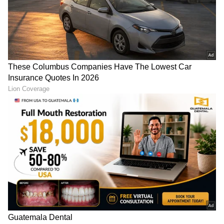
RECOMMENDED STORIES
FIFA World Cup 2026
FIFA World Cup 2026:
ಮೈದಾನದಲ್ಲೂ ಮಿಂಚು,
ಸ್ಪೇನ್‌ಗೆ ಶಾಕ್ ನೀಡಿ ಡ್ರಾ ಸಾಧಿಸಿದ
ಮೈದಾನದ ಹೊರಗೂ ಮಾದರಿ:
ಕೇಪ್ ವರ್ಡೆ!
ಜಪಾನ್ ವಿಶ್ವದ ಗಮನ ಸೆಳೆದದ್ದು
ಹೇಗೆ?