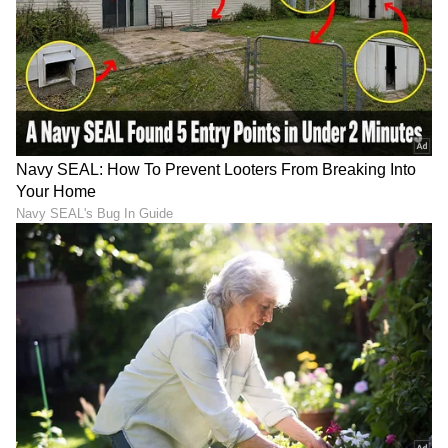
ಕ್ರಿಕೆಟ್ ಮತ್ತು ಕ್ರೀಡಾ ಜಗತ್ತಿನ (
Sports News in
Kannada
) ಕ್ಷಣಕ್ಷಣದ ಕನ್ನಡ ಸುದ್ದಿ ಅಪ್ಡೇಟ್‌ಗಳಿಗಾಗಿ
ಏಷ್ಯಾನೆಟ್ ಸುವರ್ಣ ನ್ಯೂಸ್‌ ಫಾಲೋ ಮಾಡಿ.
IPL
Live
ಸೇರಿದಂತೆ ಟೀಂ ಇಂಡಿಯಾದ ಬ್ರೇಕಿಂಗ್ ಸುದ್ದಿ
(
Cricket News in Kannada
), ವಿಶೇಷ ವರದಿಗಳು
ಮತ್ತು ನೇರ ಪ್ರಸಾರಗಳೊಂದಿಗೆ ಸಂಪೂರ್ಣ ಮಾಹಿತಿ
ನಿಮ್ಮ ಒಂದೇ ಕ್ಲಿಕ್‌ನಲ್ಲಿ ಲಭ್ಯ. ಏಷ್ಯಾನೆಟ್ ಸುವರ್ಣ
ನ್ಯೂಸ್ ಅಧಿಕೃತ ಆ್ಯಪ್ ಡೌನ್‌ಲೋಡ್ ಮಾಡಿ ಹಾಗೂ
ಎಲ್ಲಾ ಅಪ್‌ಡೇಟ್ ಗಳನ್ನು ಪಡೆಯಿರಿ.
ABOUT THE AUTHOR
Santosh Naik
SN
ನಾನು ಏಷ್ಯಾನೆಟ್ ಸುವರ್ಣ ನ್ಯೂಸ್.ಕಾಂನಲ್ಲಿ ಮುಖ್ಯ
ಉಪಸಂಪಾದಕ. ಉತ್ತರ ಕನ್ನಡ ಜಿಲ್ಲೆಯ ಭಟ್ಕಳದವನು. 13
ವರ್ಷಗಳಿಂದಲೂ ಮಾಧ್ಯಮದಲ್ಲಿದ್ದೇನೆ. ಉಜಿರೆಯ ಎಸ್‌ಡಿಎಂ
ಕಾಲೇಜಿನಲ್ಲಿ ಪತ್ರಿಕೋದ್ಯಮ ಪದವಿ. ಹೊಸದಿಗಂತದ ಮೂಲಕ
ಫುಟ್‌ಬಾಲ್
ಮಾಧ್ಯಮ ಜಗತ್ತಿಗೆ ಕಾಲಿಟ್ಟವನು. ಕ್ರೀಡಾ ವರದಿಯಲ್ಲಿ ಹೆಚ್ಚು ಆಸಕ್ತಿ.
ಕ್ರೀಡೆಗಳು
ಫಿಫಾ ವಿಶ್ವಕಪ್
ಸುದ್ದಿ