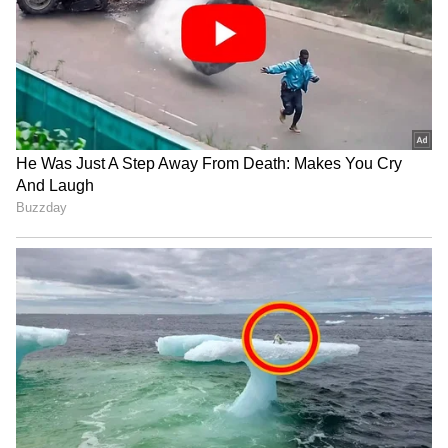
4
7
Image Credit :
Getty
ನ್ಯೂಜಿಲೆಂಡ್‌ ವಿರುದ್ಧ ತಮ್ಮ ತಂಡದ ಆಟಗಾರರು ಬಾರಿಸಿದ
ಗೋಲಿಗೆ ಇರಾನ್‌ ದೇಶದ ಅಭಿಮಾನಿಗಳ ಸಂಭ್ರಮ.
5
7