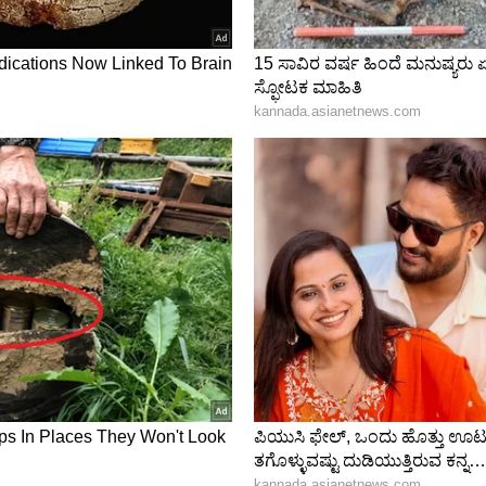
್ಬರ ಸೃಜನಶೀಲತೆ, ಉತ್ಸಾಹ ಮತ್ತು ಯಶಸ್ಸನ್ನು
ವ ಮತ್ತು ಮುರಿಯದ ಸೂರ್ಯ ರೇಖೆಯು ಕೆಲಸ ಮತ್ತು ಕುಟುಂಬ
ನಗೊಳಿಸಬಲ್ಲ ವ್ಯಕ್ತಿಯನ್ನು ಸೂಚಿಸಬಹುದು. ಬಲವಾದ
ಸಂತೋಷದ ಮತ್ತು ಸಮೃದ್ಧ
ವಿವಾಹ
ವನ್ನು ಸೂಚಿಸತ್ತದೆ.