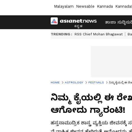
Malayalam
Newsable
Kannada
Kannada
ತಾಜಾ ಸುದ್ದಿ
ಸುದ್
TRENDING :
RSS Chief Mohan Bhagawat
Ba
HOME
ASTROLOGY
FESTIVALS
ನಿಮ್ಮ ಕೈಯಲ್ಲಿ ಈ ರೇ
ನಿಮ್ಮ ಕೈಯಲ್ಲಿ ಈ ರೇಖ
ಆಗೋದು ಗ್ಯಾರಂಟಿ!
ಹಸ್ತಸಾಮುದ್ರಿಕ ಶಾಸ್ತ್ರ ವ್ಯಕ್ತಿಯ ಜೀವನಕ
ವೈವಾಹಿಕ ಜೀವನ ಹೇಗಿರುತ್ತೆ ಅನ್ನೋದನ್ನು ಹೇ