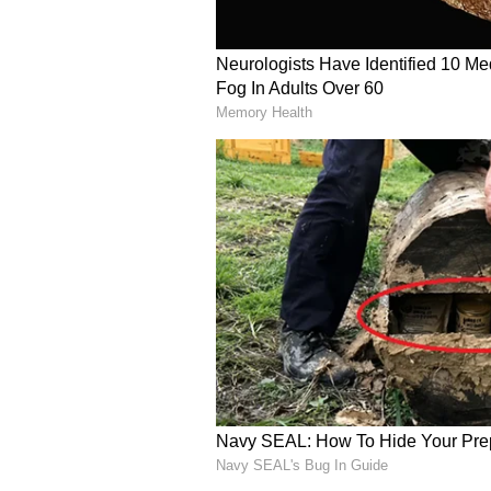
ಸೂರ್ಯ ರೇಖೆ (The sun line)
ಸೂರ್ಯ ರೇಖೆ ಅಥವಾ ಅಪೊಲೊ ರೇಖೆಯು ಒಬ
ಪ್ರತಿನಿಧಿಸುತ್ತದೆ. ಎದ್ದು ಕಾಣುವಂತಿರು
ಜೀವನವನ್ನು ಪರಿಣಾಮಕಾರಿಯಾಗಿ ಸಮತೋಲ
ಸೂರ್ಯ ರೇಖೆಯು ಆತ್ಮವಿಶ್ವಾಸ ಮತ್ತು 
5
6