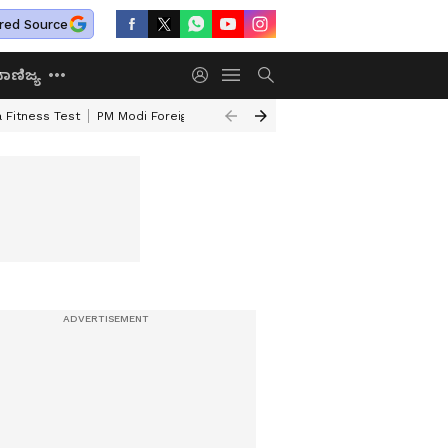
red Source
ಾಣಿಜ್ಯ
 Fitness Test
PM Modi Foreign Travel Expenditure
Valmiki Corporatio