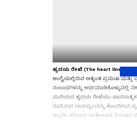
ಹೃದಯ ರೇಖೆ (The heart line)
ಅಂಗೈಯಲ್ಲಿರುವ ಅತ್ಯಂತ ಪ್ರಮುಖ ಮತ್ತು 
ಸಂಬಂಧಗಳನ್ನು ಅರ್ಥಮಾಡಿಕೊಳ್ಳುವಲ್ಲಿ ನಿರ
ಮುರಿಯದ ಹೃದಯ ರೇಖೆಯು ಭಾವನಾತ್ಮಕವಾಗಿ
ರೂಪಿಸುವ ಸಾಮರ್ಥ್ಯವನ್ನು ಹೊಂದಿರುವ ವ್ಯಕ್
ಇಲ್ಲದೇ ಇರೋದು ಸಂತೋಷದ ವಿವಾಹದ ಚಿಹ್