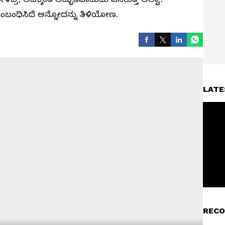
ಸಂಬಂಧಿಸಿದೆ ಅನ್ನೋದನ್ನು ತಿಳಿಯೋಣ.
LATE
RECO