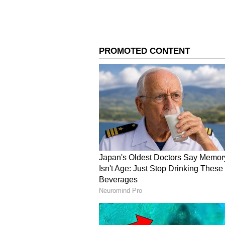
ಮದುವೆಯ ರೇಖೆ (The marriage line
ಮದುವೆ ರೇಖೆ ಎಂದು ಕರೆಯಲ್ಪಡುವ ಈ ರೇಖೆಯ
ಜೀವನದ ಒಳನೋಟಗಳನ್ನು ಬಹಿರಂಗಪಡಿಸುತ
ರೇಖೆಯನ್ನು ಅನೇಕವೇಳೆ ಯಶಸ್ವಿ ಮತ್ತು ಶಾ
ವ್ಯತಿರಿಕ್ತವಾಗಿ, ಒಂದು ಸಣ್ಣ ಅಥವಾ ವಿಭ
ಸೂಚಿಸಬಹುದು.