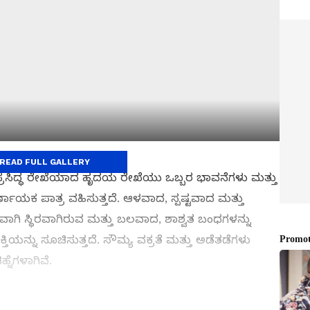
READ FULL GALLERY
ಪ್ರಸಿದ್ಧ ರೇಖೆಯಾದ ಹೃದಯ ರೇಖೆಯು ಒಬ್ಬರ ಭಾವನೆಗಳು ಮತ್ತು
್ಣಾಯಕ ಪಾತ್ರ ವಹಿಸುತ್ತದೆ. ಆಳವಾದ, ಸ್ಪಷ್ಟವಾದ ಮತ್ತು
 ಸ್ಥಿರವಾಗಿರುವ ಮತ್ತು ಬಲವಾದ, ಶಾಶ್ವತ ಬಂಧಗಳನ್ನು
ತಿಯನ್ನು ಸೂಚಿಸುತ್ತದೆ. ಸೌಮ್ಯ ವಕ್ರತೆ ಮತ್ತು ಅಡೆತಡೆಗಳು
ನೆಗಳಾಗಿವೆ.