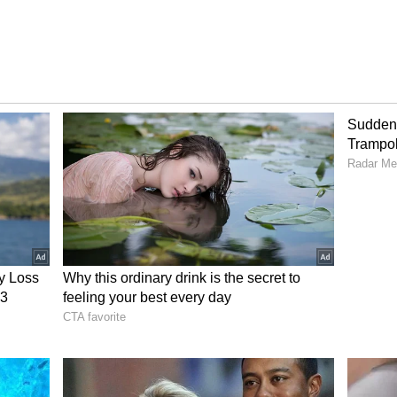
)
ು ಕಿರು ಬೆರಳಿನ ಕೆಳಗೆ ಇದೆ ಮತ್ತು ಒಬ್ಬರ ವೈವಾಹಿಕ
್ತದೆ ಎಂದು ನಂಬಲಾಗಿದೆ. ದೀರ್ಘವಾದ, ನೇರವಾದ ವಿವಾಹ
ಶ್ವತ ವಿವಾಹದ ಸಂಕೇತವಾಗಿ ನೋಡಲಾಗುತ್ತದೆ. ಇದಕ್ಕೆ
ಜಿತ ರೇಖೆಯು ಸವಾಲುಗಳನ್ನು ಅಥವಾ ಬಹು ವಿವಾಹಗಳನ್ನು