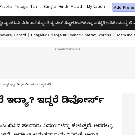
Prabha
Telugu
Tamil
Bangla
Hindi
Marathi
MyNation
Add Prefer
ದಿ
ಗ್ಯಾಲರಿ
ಮನರಂಜನೆ
ಜ್ಯೋತಿಷ್ಯ
ವೆಬ್‌ಸ್ಟೋರೀಸ್
ಜಿಲ್ಲಾ ಸುದ್ದಿ
ಕ್ರೀಡೆ
ಜೀವನಶೈಲಿ
ವ
savaraj Horatti
Bengaluru-Mangaluru Vande Bhatrat Express
Team India
ಖೆ ಇದ್ಯಾ? ಇದ್ದರೆ ಡಿವೋರ್ಸ್ ಆಗೋದು ಗ್ಯಾರಂಟಿ!
ೆ ಇದ್ಯಾ? ಇದ್ದರೆ ಡಿವೋರ್ಸ್
್ಕೆ ಸಂಬಂಧಿಸಿದ ಹಲವಾರು ವಿಷಯಗಳನ್ನು ಹೇಳುತ್ತದೆ. ಅದರಲ್ಲೂ
ಳಿದ್ರೆ, ಅದಕ್ಕಿಂತ ಅದ್ಭುತವಾದುದು ಏನಿರುತ್ತೆ ಅಲ್ವಾ?