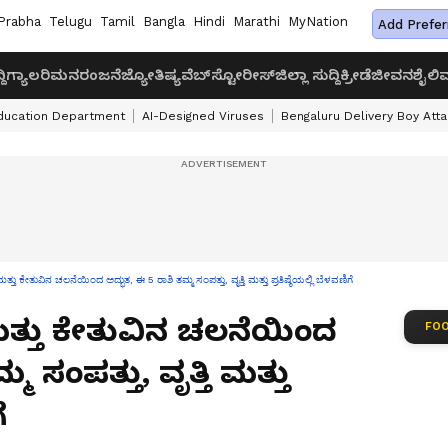
Prabha
Telugu
Tamil
Bangla
Hindi
Marathi
MyNation
Add Prefer
ದಿ
ಗ್ಯಾಲರಿ
ಮನರಂಜನೆ
ಜ್ಯೋತಿಷ್ಯ
ವೆಬ್‌ಸ್ಟೋರೀಸ್
ಜಿಲ್ಲಾ ಸುದ್ದಿ
ಕ್ರೀಡೆ
ಜೀವನಶೈಲಿ
ವ
ducation Department
AI-Designed Viruses
Bengaluru Delivery Boy Att
ತ್ತು ಕೇತುವಿನ ಚಲನೆಯಿಂದ ಅದ್ಭುತ, ಈ 5 ರಾಶಿ ತಮ್ಮ ಸಂಪತ್ತು, ವೃತ್ತಿ ಮತ್ತು ಪ್ರತಿಷ್ಠೆಯಲ್ಲಿ ಬೆಳವಣಿಗೆ
ಮತ್ತು ಕೇತುವಿನ ಚಲನೆಯಿಂದ
FOO
ಮ ಸಂಪತ್ತು, ವೃತ್ತಿ ಮತ್ತು
ೆ