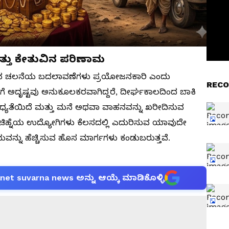
್ತು ಕೇತುವಿನ ಪರಿಣಾಮ
ವಿನ ಚಲನೆಯ ಬದಲಾವಣೆಗಳು ಪ್ರಯೋಜನಕಾರಿ ಎಂದು
RECO
ಅದೃಷ್ಟವು ಅನುಕೂಲಕರವಾಗಿದ್ದರೆ, ದೀರ್ಘಕಾಲದಿಂದ ಬಾಕಿ
ಧ್ಯತೆಯಿದೆ ಮತ್ತು ಮನೆ ಅಥವಾ ವಾಹನವನ್ನು ಖರೀದಿಸುವ
 ಚಿಹ್ನೆಯ ಉದ್ಯೋಗಿಗಳು ಕೆಲಸದಲ್ಲಿ ಎದುರಿಸುವ ಯಾವುದೇ
ವನ್ನು ಹೆಚ್ಚಿಸುವ ಹೊಸ ಮಾರ್ಗಗಳು ಕಂಡುಬರುತ್ತವೆ.
anet suvarna news ಅನ್ನು ಆಯ್ಕೆ ಮಾಡಿಕೊಳ್ಳಿ