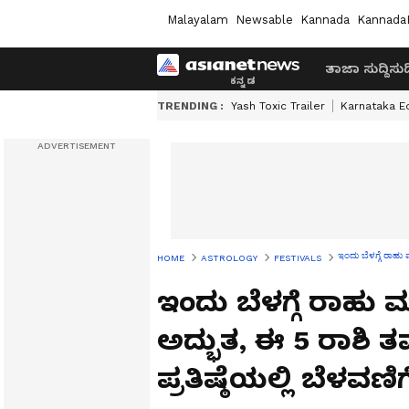
Malayalam
Newsable
Kannada
Kannada
ತಾಜಾ ಸುದ್ದಿ
ಸುದ್
TRENDING :
Yash Toxic Trailer
Karnataka E
ಇಂದು ಬೆಳಗ್ಗೆ ರಾಹು ಮ
HOME
ASTROLOGY
FESTIVALS
ಇಂದು ಬೆಳಗ್ಗೆ ರಾಹು 
ಅದ್ಭುತ, ಈ 5 ರಾಶಿ ತಮ್
ಪ್ರತಿಷ್ಠೆಯಲ್ಲಿ ಬೆಳವಣಿಗ