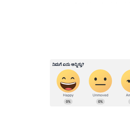
ಕಾರಣದಿಂದಾಗಿ, ಅವರು ಧಾರ್ಮಿಕ ಚಟುವಟಿಕ
ಹಣವನ್ನು ಖರ್ಚು ಮಾಡಬಹುದು.
3
5