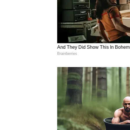
Image Credit :
Asianet News
ತುಲಾ ರಾಶಿಯವರ ಮೇಲೆ ರಾಹು 
ರಾಹು ಮತ್ತು ಕೇತುವಿನ ಚಲನೆಗಳು ತುಲಾ ರ
ರಾಶಿಯವರಿಗೆ ಅದೃಷ್ಟದ ಸಂಪೂರ್ಣ ಬೆಂಬಲ 
ಪೂರ್ಣಗೊಳ್ಳುತ್ತವೆ. ವ್ಯವಹಾರವು ಸರಿಯಾಗಿ 
ಲಾಭವನ್ನು ಪಡೆಯುತ್ತೀರಿ. ನಿಮ್ಮ ಬ್ಯಾಂಕ್ ಬ್ಯ
ಕಾರಣದಿಂದಾಗಿ, ನೀವು ಧಾರ್ಮಿಕ ಚಟುವಟಿಕೆಗ
5
5