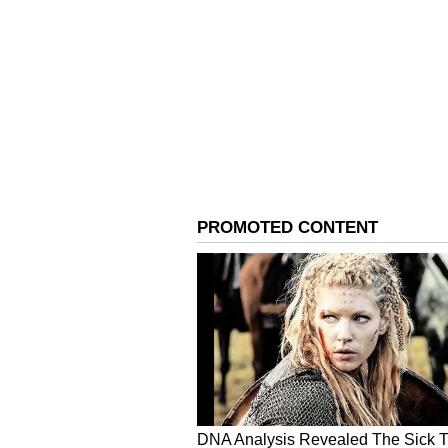
Image Credit :
Getty
ಸಿಂಹ ರಾಶಿಯ ಮೇಲೆ ರಾಹು-ಕ
ಸಿಂಹ ರಾಶಿಯವರಿಗೆ ರಾಹು-ಕೇತುವಿನ ಚಲನ
ಸಿಂಹ ರಾಶಿಯವರಲ್ಲಿ ತಿಳುವಳಿಕೆ ಮತ್ತು ಆತ್
ಕಂಡುಬರುತ್ತವೆ, ಇದು ಆರ್ಥಿಕ ಪರಿಸ್ಥಿತಿಯ
ಸಿಲುಕಿಕೊಂಡಿರುವ ಕೆಲಸಗಳು ಪೂರ್ಣಗೊಳ್ಳು
ಬಲಗೊಳ್ಳುತ್ತವೆ ಮತ್ತು ಮಕ್ಕಳ ಭವಿಷ್ಯವನ್ನು 
ಮಾಡಬಹುದು.