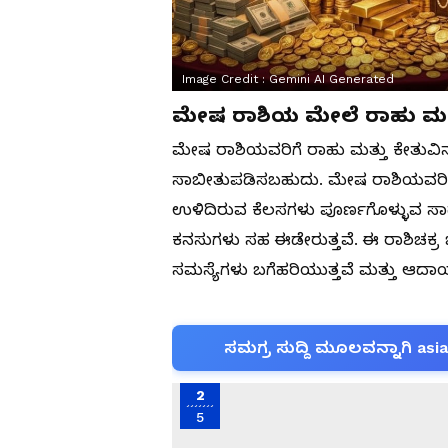
Image Credit :
Gemini AI Generated
ಮೇಷ ರಾಶಿಯ ಮೇಲೆ ರಾಹು ಮತ
ಮೇಷ ರಾಶಿಯವರಿಗೆ ರಾಹು ಮತ್ತು ಕೇತು
ಸಾಬೀತುಪಡಿಸಬಹುದು. ಮೇಷ ರಾಶಿಯವರಿಗೆ 
ಉಳಿದಿರುವ ಕೆಲಸಗಳು ಪೂರ್ಣಗೊಳ್ಳುವ ಸಾ
ಕನಸುಗಳು ಸಹ ಈಡೇರುತ್ತವೆ. ಈ ರಾಶಿಚಕ್ರ
ಸಮಸ್ಯೆಗಳು ಬಗೆಹರಿಯುತ್ತವೆ ಮತ್ತು ಆದಾಯ
ಸಮಗ್ರ ಸುದ್ದಿ ಮೂಲವನ್ನಾಗಿ asi
2
5