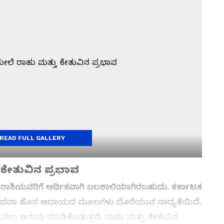
READ FULL GALLERY
 ಕೇತುವಿನ ಪ್ರಭಾವ
 ರಾಶಿಯವರಿಗೆ ಆರ್ಥಿಕವಾಗಿ ಬಲಶಾಲಿಯಾಗಿರಬಹುದು. ಕರ್ಕಾಟಕ
ು ಅಥವಾ ಹೊಸ ಆದಾಯದ ಮೂಲಗಳು ದೊರೆಯುವ ಸಾಧ್ಯತೆಯಿದೆ,
ಸಲು ಅನುವು ಮಾಡಿಕೊಡುತ್ತದೆ. ರಾಹು ಮತ್ತು ಕೇತುವಿನ