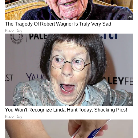
ಜುಲೈ 2026 ರ 3 ಅದೃಷ್ಟ ರಾಶಿ,
ಸಾವಿನ ನಂತರ ಆತ್ಮದ 13 ದಿನಗಳ
ಬ್ಯಾಂಕ್ ಬ್ಯಾಲೆನ್ಸ್ ಡಬಲ್ ಜೊತೆ
ನಿಗೂಢ ಪಯಣ ಹೇಗಿರುತ್ತೆ; ಗರುಡ
ವೃತ್ತಿ ಲಾಭ
ಪುರಾಣ ಏನು ಹೇಳುತ್ತೆ?
Mahalakshmi Yoga: ಕುಬೇರನ
ಸಮಸಪ್ತಕ ಯೋಗದಿಂದ
ಕೃಪೆಯಿಂದ ಮಹಾಲಕ್ಷ್ಮಿ ಯೋಗ,
ಮುಟ್ಟಿದ್ದೆಲ್ಲಾ ಚಿನ್ನ, ಈ 3
ಈ 4 ರಾಶಿಗಳಿಗೆ ದುಡ್ಡಿನ
ರಾಶಿಗಳಿಗೆ ಅದೃಷ್ಟವೋ ಅದೃಷ್ಟ!
ಸುರಿಮಳೆ!
LATEST VIDEOS