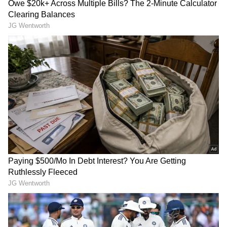
3
8
ಹೌದು, ವೃಶ್ಚಿಕ ರಾಶಿಯವರು ಏನೇ ಸಾಧನೆ ಮಾಡಿದರೂ
ಅದರ ಕ್ರೆಡಿಟ್ ಮಾತ್ರ ಅವರಿಗೆ ದಕ್ಕೋದಿಲ್ಲ.