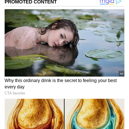
2
8
ವೃಶ್ಚಿಕ ರಾಶಿ