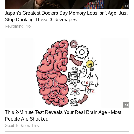
4
8
ಮೀನ ರಾಶಿ
ಮೀನ ರಾಶಿಯವರು ಗಮನವನ್ನು ಸೆಳೆಯುವ ಕಲೆ
ಗೊತ್ತಿಲ್ಲದವರು. ಅವರ ಪರಹಿತಚಿಂತನೆಗೆ ಯಾವುದೇ
ಮಿತಿಯಿಲ್ಲ. ಅವರು ತಮ್ಮ ಸಮಯ, ವೈಯಕ್ತಿಕ