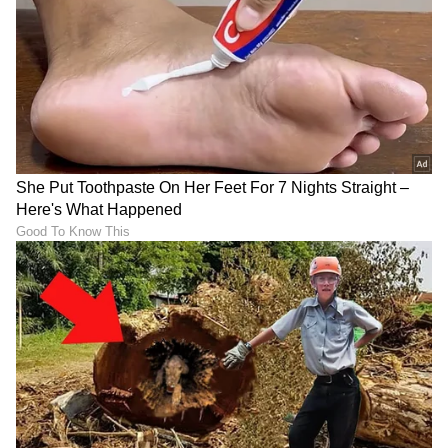
"ರಾಜಕೀಯ ಬೇಡ, ಸಿನಿಮಾನೇ ಪ್ರಾಣ":
ಕನಕೋತ್ಸವದಲ್ಲಿ ರಿಷಬ್ ಶೆಟ್ಟಿ | Rishab
Shetty speech | Suvarna News
ಶೇ.50 ರಿಂದ ಶೇ.18 ಕ್ಕೆ TAX ಇಳಿಕೆ: ಮೋದಿ-
ಟ್ರಂಪ್ ಐತಿಹಾಸಿಕ ಒಪ್ಪಂದ | India US
Trade Deal | Party Rounds