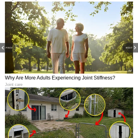
7
8
PREV
NEXT
ಮೇಷ ರಾಶಿಯ ಕ್ರಿಯೆಗಳು ಸಾಮಾನ್ಯವಾಗಿ ಅವರ ನೈತಿಕ
ದಿಕ್ಸೂಚಿ ಮತ್ತು ಸರಿಯಾದದ್ದನ್ನು ಮಾಡುವ ನಿಜವಾದ
ಬಯಕೆಯಿಂದ ಮಾರ್ಗದರ್ಶಿಸಲ್ಪಡುತ್ತವೆ. ಅವರ
ಕಾರ್ಯಗಳಲ್ಲಿ ಪ್ರಾಮಾಣಿಕತೆ ಇರುತ್ತದೆ. ಆದರೆ, ಮನ್ನಣೆ
ಮಾತ್ರ ಮರೀಚಿಕೆಯೇ ಸರಿ.