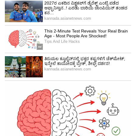
ಸಂಪನ್ಮೂಲಗಳು ಮತ್ತು ಶಕ್ತಿಯನ್ನು ಮತ್ತೊಬ್ಬರ ಒಳಿತಿಗಾಗಿ
ವ್ಯಯಿಸುತ್ತಾರೆ. ಆದರೆ, ಜನರು ಅವರನ್ನು ಟೇಕನ್ ಫಾರ್
ಗ್ರ್ಯಾಂಟೆಡ್ ಆಗಿ ತೆಗೆದುಕೊಳ್ಳುವುದೇ ಹೆಚ್ಚು.
5
8
ವಾಸ್ತವವಾಗಿ, ಮೀನವು ತಮ್ಮ ಸುತ್ತಲಿನ ಜನರಿಗೆ ಸಹಾಯ
ಮಾಡುತ್ತದೆ ಮತ್ತು ಅವರ ಪ್ರಯತ್ನಗಳು ಸಕಾರಾತ್ಮಕ