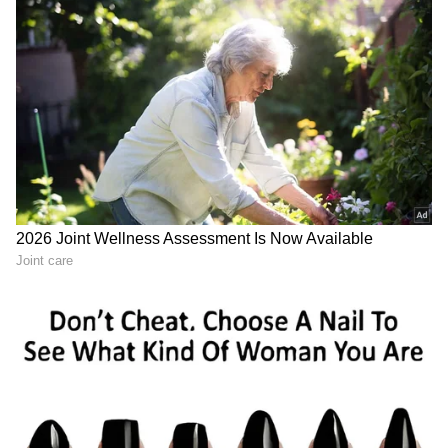
ಕನ್ಯಾ ರಾಶಿ
ಕನ್ಯಾ ರಾಶಿಯವರು ಕಷ್ಟಪಟ್ಟು ದುಡಿಯುವ ಆತ್ಮಗಳಾಗಿದ್ದು,
ಅವರು ತಮ್ಮ ವೃತ್ತಿಗೆ ತಮ್ಮನ್ನು ತಾವು ಸಮರ್ಪಿಸಿಕೊಳ್ಳುತ್ತಾರೆ.
ತಮ್ಮ ಗುರಿಗಳನ್ನು ಸಾಧಿಸುವತ್ತ ಗಮನ ಹರಿಸುತ್ತಾರೆ. ಆದರೆ
ಅವರಿಗೆ ಬಾಸ್ ಅಥವಾ ಮಾರ್ಗದರ್ಶಕರಿಂದ ಮೌಲ್ಯೀಕರಣ
ಸಿಗೋದಿಲ್ಲ. ಯಾವ ಗೆಲುವಿಗೂ ಹೊಗಳಿಸಿಕೊಳ್ಳಲು
ಸಾಧ್ಯವಾಗೋದಿಲ್ಲ.
LATEST VIDEOS