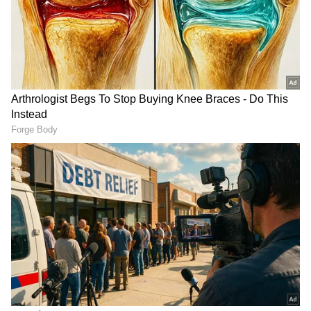
ಅವರು ಕೆಲಸ ಮಾಡುವ ಸಂಸ್ಥೆಯಲ್ಲಿ ಧನಾತ್ಮಕ ಪ್ರಭಾವ
ಬೀರಲು ಅಚಲವಾದ ಬದ್ಧತೆಯನ್ನು ಹೊಂದಿರುವ ವಿನಮ್ರ
ವ್ಯಕ್ತಿಗಳು. ಅವರು ಬಾಸ್ ಮೆಚ್ಚಿಸಲು ಸಾಕಷ್ಟು ಕಷ್ಟಪಟ್ಟು
ಕೆಲಸ ಮಾಡುತ್ತಾರೆ. ಮಾಡದ ಕೆಲಸಕ್ಕೆ ಕ್ರೆಡಿಟ್ ಕೇಳುವುದಿಲ್ಲ.
ಆದರೆ, ಮಾಡಿದ ಕೆಲಸಕ್ಕೂ ಕ್ರೆಡಿಟ್ ಸಿಗೋದಿರೋದು ಅವರ
ಹಣೆಬರಹ.