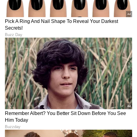
ABOUT THE AUTHOR
Suvarna News
SN
ರಾಶಿ
ಮೇಷ ರಾಶಿ
ಮೀನ ರಾಶಿ