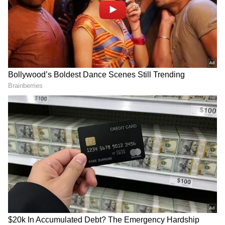
ಉದ್ಯೋಗ ಮಾಡುವವರಿಗೆ ಹೊಸ ಎತ್ತರವನ್ನು ತಲುಪುವ
ಅವಕಾಶ ಸಿಗಲಿದೆ.
ಸಮಗ್ರ ಸುದ್ದಿ ಮೂಲವನ್ನಾಗಿ asianet suvarna news ಅನ್ನು
ಆಯ್ಕೆ ಮಾಡಿಕೊಳ್ಳಿ