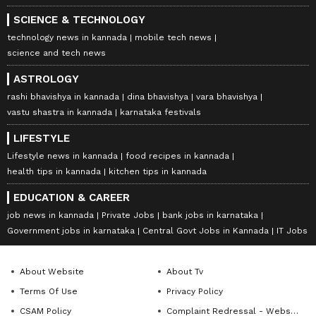
SCIENCE & TECHNOLOGY
technology news in kannada
mobile tech news
science and tech news
ASTROLOGY
rashi bhavishya in kannada
dina bhavishya
vara bhavishya
vastu shastra in kannada
karnataka festivals
LIFESTYLE
Lifestyle news in kannada
food recipes in kannada
health tips in kannada
kitchen tips in kannada
EDUCATION & CAREER
job news in kannada
Private Jobs
bank jobs in karnataka
Government jobs in karnataka
Central Govt Jobs in Kannada
IT Jobs
About Website
About Tv
Terms Of Use
Privacy Policy
CSAM Policy
Complaint Redressal - Website