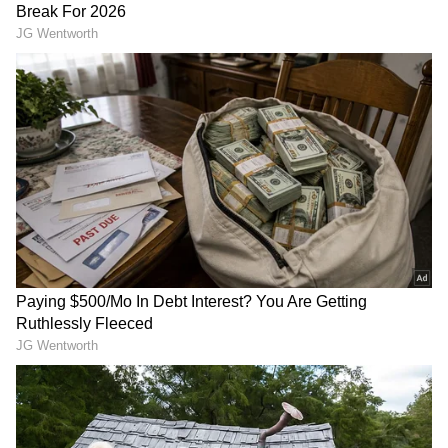
2
5
Image Credit :
SOCIAL MEDIA
ಮೇಷ ರಾಶಿ
ಮೇಷ ರಾಶಿಯವರಿಗೆ ರಾಹುವಿನ ಈ ನಕ್ಷತ್ರ ಸಂಚಾರವು ವೃತ್ತಿ
ಮತ್ತು ಲಾಭದ ಸ್ಥಾನಗಳಲ್ಲಿ ದೊಡ್ಡ ಪರಿಣಾಮ ಬೀರುತ್ತದೆ.
ನಿಮ್ಮ ರಾಶ್ಯಾಧಿಪತಿಯಾದ ಮಂಗಳನ ನಕ್ಷತ್ರದಲ್ಲಿ ರಾಹು
ಸಂಚರಿಸುತ್ತಿರುವುದು ನಿಮಗೆ ಡಬಲ್ ಲಾಭವನ್ನು ನೀಡಲಿದೆ.
ಇಲ್ಲಿಯವರೆಗೆ ನಿಮ್ಮ ಮೇಲಿದ್ದ ಸಾಲದ ಹೊರೆಗಳು