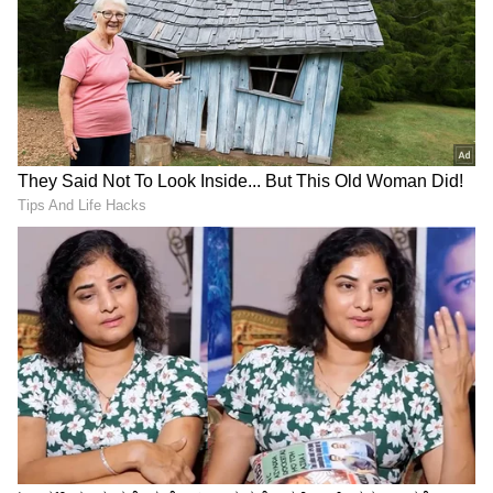
ಹಂತಹಂತವಾಗಿ ಕಡಿಮೆಯಾಗುತ್ತವೆ. ಹೊಸ ಹೂಡಿಕೆಗಳಿಂದ
ದುಪ್ಪಟ್ಟು ಲಾಭ ಸಿಗಲಿದೆ. ಶೇರು ಮಾರುಕಟ್ಟೆಯಂತಹ
ಕ್ಷೇತ್ರಗಳಲ್ಲಿ ನಿರೀಕ್ಷೆಗಿಂತ ಹೆಚ್ಚು ಲಾಭ ಗಳಿಸುವಿರಿ. ಕೆಲಸದ
ಸ್ಥಳದಲ್ಲಿ ನಿಮ್ಮ ನಿರ್ವಹಣಾ ಕೌಶಲ್ಯಕ್ಕೆ ಮೆಚ್ಚುಗೆ
ವ್ಯಕ್ತವಾಗಲಿದೆ. ಹೊಸ ಉದ್ಯಮವನ್ನು ಪ್ರಾರಂಭಿಸಲು
ಯೋಚಿಸುತ್ತಿರುವವರಿಗೆ ಇದು ಸುವರ್ಣಾವಕಾಶ. ನಿಮ್ಮ
ಧೈರ್ಯ ಮತ್ತು ಆತ್ಮವಿಶ್ವಾಸ ಹಲವು ಪಟ್ಟು ಹೆಚ್ಚಾಗುತ್ತದೆ.