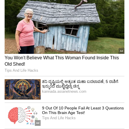
ವೃಷಭ ರಾಶಿ
ವೃಷಭ ರಾಶಿಯವರಿಗೆ ಅವಿಟ್ಟಂ ನಕ್ಷತ್ರದಲ್ಲಿ ರಾಹುವಿನ
ಸಂಚಾರವು ಭಾಗ್ಯ ಸ್ಥಾನವನ್ನು (9ನೇ ಮನೆ) ಬಲಪಡಿಸುತ್ತದೆ.
ಅದೃಷ್ಟ ನಿಮ್ಮ ಕಡೆ ಇರುವ ಸಮಯವಿದು. ಬಹಳ ದಿನಗಳಿಂದ
ವಿದೇಶಕ್ಕೆ ಹೋಗಲು ಪ್ರಯತ್ನಿಸುತ್ತಿದ್ದವರಿಗೆ ವೀಸಾ,
ಉದ್ಯೋಗಾವಕಾಶ ಎಲ್ಲವೂ ಅನುಕೂಲಕರವಾಗಿ ಸಿಗಲಿದೆ.
ದೂರದ ಪ್ರಯಾಣದ ಮೂಲಕ ದೊಡ್ಡ ಮೊತ್ತದ ಹಣ ಗಳಿಸುವ
ಅವಕಾಶವಿದೆ. ಸಮಾಜದಲ್ಲಿ ನಿಮ್ಮ ಮೌಲ್ಯ ಮತ್ತು ಗೌರವ
ಹೆಚ್ಚಾಗುತ್ತದೆ. ಪೂರ್ವಜರ ಆಸ್ತಿಯಿಂದ ಹಠಾತ್ ಹಣ ಬರುವ
ಸಾಧ್ಯತೆಯಿದೆ. ಪ್ರಭಾವಿ ವ್ಯಕ್ತಿಗಳ ಸ್ನೇಹದಿಂದ ನಿಮ್ಮ
ಸ್ಥಾನಮಾನ ಹೆಚ್ಚಾಗುತ್ತದೆ.