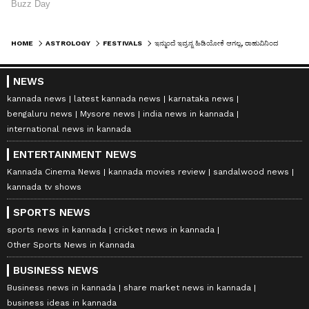
HOME
ASTROLOGY
FESTIVALS
ಇನ್ಮುಂದೆ ಇವ್ರನ್ನ ಹಿಡಿಯೋಕೆ ಆಗಲ್ಲ, ರಾಹುವಿನಿಂದ ಕುಬೇರರಾಗಲಿದ್ದಾರೆ ಈ 4 ರಾಶಿಗಳು!
NEWS
kannada news
latest kannada news
karnataka news
bengaluru news
Mysore news
india news in kannada
international news in kannada
ENTERTAINMENT NEWS
Kannada Cinema News
kannada movies review
sandalwood news
kannada tv shows
SPORTS NEWS
sports news in kannada
cricket news in kannada
Other Sports News in Kannada
BUSINESS NEWS
Business news in kannada
share market news in kannada
business ideas in kannada