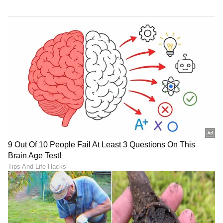
ಹೊಸ ಹುದ್ದೆಗಳು ಮತ್ತು ಜನರ ಬೆಂಬಲ ನಿಮ್ಮನ್ನು
ಹುಡುಕಿಕೊಂಡು ಬರುತ್ತದೆ.
5
5
Image Credit :
OTHERS
ವೃಶ್ಚಿಕ ರಾಶಿ
ವೃಶ್ಚಿಕ ರಾಶಿಯವರಿಗೆ ಅವಿಟ್ಟಂ ರಾಹುವಿನ ಸಂಚಾರವು
ಧೈರ್ಯ, ವೀರ್ಯ ಸ್ಥಾನವನ್ನು (3ನೇ ಮನೆ) ಬಲಪಡಿಸುತ್ತದೆ.
ಕಾಲಪುರುಷನ 8ನೇ ರಾಶಿಯಾದ ನಿಮಗೆ ಈ ರಾಹು