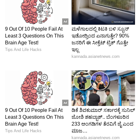
Image Credit :
SOCIAL MEDIA
ಸಿಂಹ ರಾಶಿ
ಸಿಂಹ ರಾಶಿಯವರಿಗೆ ರಾಹು ಭಗವಂತ ಆರನೇ ಮನೆಯ
ಫಲಗಳನ್ನು ನೀಡುತ್ತಾನೆ. ಜ್ಯೋತಿಷ್ಯದಲ್ಲಿ ರಾಹು 6ನೇ
ಮನೆಯಲ್ಲಿದ್ದರೆ 'ಶತ್ರು ಹಂತ' (ಶತ್ರುಗಳನ್ನು ಸಂಪೂರ್ಣವಾಗಿ
ನಾಶಮಾಡುವ) ಯೋಗವನ್ನು ನೀಡುತ್ತಾನೆ. ನ್ಯಾಯಾಲಯದ
ಪ್ರಕರಣಗಳು, ಸ್ಪರ್ಧಾತ್ಮಕ ಪರೀಕ್ಷೆಗಳು, ಉದ್ಯೋಗ ಸಂದರ್ಶನ
ಹೀಗೆ ಎಲ್ಲದರಲ್ಲೂ ನಿಮಗೆ ಜಯ ಸಿಗಲಿದೆ. ನಿಮ್ಮನ್ನು
ಸೋಲಿಸಲು ಯೋಚಿಸಿದ ಶತ್ರುಗಳು ನಾಪತ್ತೆಯಾಗುತ್ತಾರೆ.
ಹಣಕಾಸು: ಬಹಳ ದಿನಗಳಿಂದ ಬಾಕಿ ಉಳಿದಿದ್ದ ಹಳೆಯ
ಸಾಲಗಳು ಮತ್ತು ಬರಬೇಕಾದ ಹಣ ವಸೂಲಿಯಾಗುತ್ತದೆ.
ಹೊಸ ಆಸ್ತಿಗಳನ್ನು ಖರೀದಿಸಲು ಬ್ಯಾಂಕ್ ಸಾಲಗಳು
ಸುಲಭವಾಗಿ ಸಿಗುತ್ತವೆ. ರಾಜಕೀಯ/ಸಾರ್ವಜನಿಕ ಜೀವನ:
ನೀವು ರಾಜಕೀಯ ಅಥವಾ ಸಾರ್ವಜನಿಕ ವಲಯದಲ್ಲಿದ್ದರೆ,