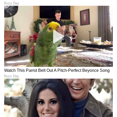
ಶೇ.50 ರಿಂದ ಶೇ.18 ಕ್ಕೆ TAX ಇಳಿಕೆ: ಮೋದಿ-
ಟ್ರಂಪ್ ಐತಿಹಾಸಿಕ ಒಪ್ಪಂದ | India US
Trade Deal | Party Rounds