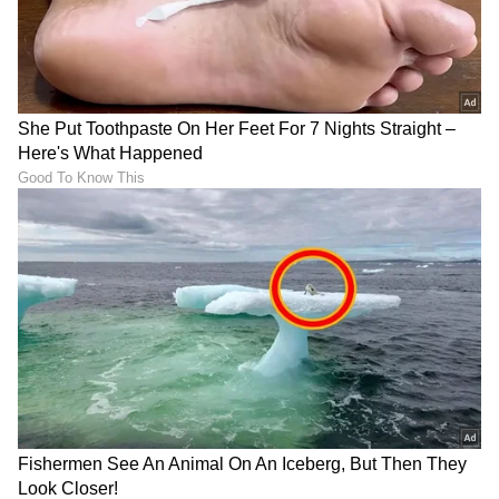
ಹಂಸ ರಾಜಯೋಗ: ಕರ್ಕಾಟಕದಲ್ಲಿ
ಗಾಳಿ ಇಲ್ಲದಿದ್ರೂ, ಎಣ್ಣೆ,ಬತ್ತಿ
ಗುರು ಉದಯ, ಆಗಸ್ಟ್ 10ರ
ಸರಿಯಾಗಿದ್ರೂ ದೀಪ
ನಂತರ 4 ರಾಶಿಗಳಿಗೆ ಹಣವೋ
ಆರುತ್ತಿದೆಯಾ? ಇದು ಯಾವುದರ
ಹಣ!
ಮುನ್ಸೂಚನೆ ಗೊತ್ತಾ?
ಶನಿ ದೃಷ್ಟಿಯಲ್ಲಿ ಅತ್ಯಂತ ಮಹಾ
ದ್ವಿರ್ದ್ವಾದಶ ದೃಷ್ಟಿ ಯೋಗ; 30 ಡಿಗ್ರಿ
ಬದಲಾವಣೆ; 5 ರಾಶಿಗೆ ಇನ್ಮುಂದೆ
ಅಂತರದಲ್ಲಿ ಬುಧ-ಮಂಗಳ, 4
ಮುಟ್ಟಿದ್ದೆಲ್ಲಾ ಚಿನ್ನ
ರಾಶಿಗೆ ಅದೃಷ್ಟ
LATEST VIDEOS
"ರಾಜಕೀಯ ಬೇಡ, ಸಿನಿಮಾನೇ ಪ್ರಾಣ":
ಕನಕೋತ್ಸವದಲ್ಲಿ ರಿಷಬ್ ಶೆಟ್ಟಿ | Rishab
Shetty speech | Suvarna News