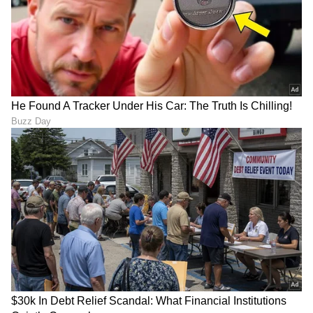
ABOUT THE AUTHOR
Sushma Hegde
SH
ಸುವರ್ಣ ನ್ಯೂಸ್ ಸುದ್ದಿ ಮಾಧ್ಯಮದ ಡಿಜಿಟಲ್ ವಿಭಾಗದಲ್ಲಿ ಕಳೆದ
ಮೂರು ವರ್ಷಗಳಿಂದ ಕೆಲಸ ಮಾಡುತ್ತಿದ್ದೇನೆ. ದೃಶ್ಯ ಮಾಧ್ಯಮ,
ಡಿಜಿಟಲ್‌ ಮಾಧ್ಯಮದಲ್ಲಿ 5 ವರ್ಷ ಕೆಲಸ ಮಾಡಿದ ಅನುಭವವಿದೆ.
SDM ಉಜಿರೆಯಲ್ಲಿ ಪತ್ರಿಕೋದ್ಯಮದ ಸ್ನಾತಕೋತ್ತರ ಪದವಿ.
ರಾಶಿ
ಸುದ್ದಿಲೋಕದಲ್ಲಿ ರಾಜಕೀಯ, ದೇಶ, ಜ್ಯೋತಿಷ್ಯ, ಜೀವನಶೈಲಿ,
ಜ್ಯೋತಿಷ್ಯ
ರಾಜ ಯೋಗ
ವಾಣಿಜ್ಯ, ಕ್ರೈಂ ಸುದ್ದಿಗಳಲ್ಲಿ ಆಸಕ್ತಿ.