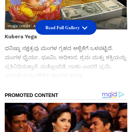
Image Credit :
Asianet News
Read Full Gallery
Kubera Yoga
ಧನಿಷ್ಠಾ ನಕ್ಷತ್ರವು ಮಂಗಳ ಗ್ರಹದ ಆಳ್ವಿಕೆಗೆ ಒಳಪಟ್ಟಿದೆ.
ಮಂಗಳ ಧೈರ್ಯ, ಭೂಮಿ, ಅಧಿಕಾರ, ಶ್ರಮ ಮತ್ತು ಶಕ್ತಿಯನ್ನು
ಪ್ರತಿನಿಧಿಸುತ್ತಾನೆ. ಮತ್ತೊಂದೆಡೆ, ರಾಹು ಎಂದರೆ ಭ್ರಮೆ,
ದುರಾಸೆ ಮತ್ತು ಲೌಕಿಕ ಸುಖಗಳ ಕಾರಕ.
ರಾಹು ಮಂಗಳನ ಸಾರವಾದ ನಕ್ಷತ್ರದಲ್ಲಿ ಸಂಚರಿಸುವಾಗ,
'ಬೆಂಕಿ ಮತ್ತು ಗಾಳಿ' ಸೇರಿದಂತೆ ಅಪಾರ ಶಕ್ತಿಯನ್ನು
ಸೃಷ್ಟಿಸುತ್ತದೆ. ಇದರಿಂದಾಗಿ, ಇಲ್ಲಿಯವರೆಗೆ ನಿಂತುಹೋಗಿದ್ದ
ಕೆಲಸಗಳು ವೇಗ ಪಡೆದುಕೊಳ್ಳುತ್ತವೆ. ವಿಶೇಷವಾಗಿ ರಿಯಲ್
ಎಸ್ಟೇಟ್, ತಂತ್ರಜ್ಞಾನ, ಆನ್‌ಲೈನ್ ವ್ಯವಹಾರ ಮತ್ತು ಸ್ವಯಂ