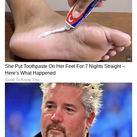
ವಾರದ ಈ 4 ದಿನ ತಪ್ಪಿಯೂ ತಲೆ
ರಾಹುವಿನ ರಿವರ್ಸ್ ಆಟ ಶುರು,
ಎಣ್ಣೆ ಹಚ್ಚಬೇಡಿ… ಹಚ್ಚಿದ್ರೋ
ಮುಂದಿನ 8 ತಿಂಗಳು ಈ 5
ಜೀವನ ಬರ್ಬಾದ್
ರಾಶಿಗಳಿಗೆ ಸಂಕಷ್ಟ ತಪ್ಪಿದ್ದಲ್ಲ
LATEST VIDEOS
"ರಾಜಕೀಯ ಬೇಡ, ಸಿನಿಮಾನೇ ಪ್ರಾಣ":
ಕನಕೋತ್ಸವದಲ್ಲಿ ರಿಷಬ್ ಶೆಟ್ಟಿ | Rishab
Shetty speech | Suvarna News
ಶೇ.50 ರಿಂದ ಶೇ.18 ಕ್ಕೆ TAX ಇಳಿಕೆ: ಮೋದಿ-
ಟ್ರಂಪ್ ಐತಿಹಾಸಿಕ ಒಪ್ಪಂದ | India US