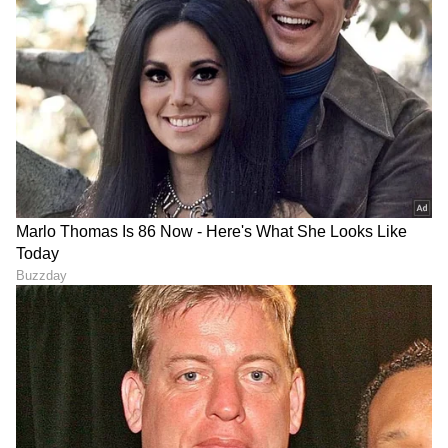
Sushma Hegde
SH
ಸುವರ್ಣ ನ್ಯೂಸ್ ಸುದ್ದಿ ಮಾಧ್ಯಮದ ಡಿಜಿಟಲ್ ವಿಭಾಗದಲ್ಲಿ ಕಳೆದ
ಮೂರು ವರ್ಷಗಳಿಂದ ಕೆಲಸ ಮಾಡುತ್ತಿದ್ದೇನೆ. ದೃಶ್ಯ ಮಾಧ್ಯಮ,
ಡಿಜಿಟಲ್‌ ಮಾಧ್ಯಮದಲ್ಲಿ 5 ವರ್ಷ ಕೆಲಸ ಮಾಡಿದ ಅನುಭವವಿದೆ.
SDM ಉಜಿರೆಯಲ್ಲಿ ಪತ್ರಿಕೋದ್ಯಮದ ಸ್ನಾತಕೋತ್ತರ ಪದವಿ.
ರಾಶಿ
ಸುದ್ದಿಲೋಕದಲ್ಲಿ ರಾಜಕೀಯ, ದೇಶ, ಜ್ಯೋತಿಷ್ಯ, ಜೀವನಶೈಲಿ,
ಜ್ಯೋತಿಷ್ಯ
ಶನಿ
ವಾಣಿಜ್ಯ, ಕ್ರೈಂ ಸುದ್ದಿಗಳಲ್ಲಿ ಆಸಕ್ತಿ.