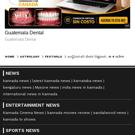
HOME
ASTROLOGY
FESTIVALS
ಜುಲೈನಿಂದ ಶನಿ ದೇವರ 'ವಿಶ್ವರೂಪ'.. ಈ 4 ರಾಶಿಗಳ ಆಟವನ್ನು ಇನ್ನು ತಡೆಯೋಕಾಗಲ್ಲ!
NEWS
kannada news
latest kannada news
karnataka news
bengaluru news
Mysore news
india news in kannada
international news in kannada
ENTERTAINMENT NEWS
Kannada Cinema News
kannada movies review
sandalwood news
kannada tv shows
SPORTS NEWS