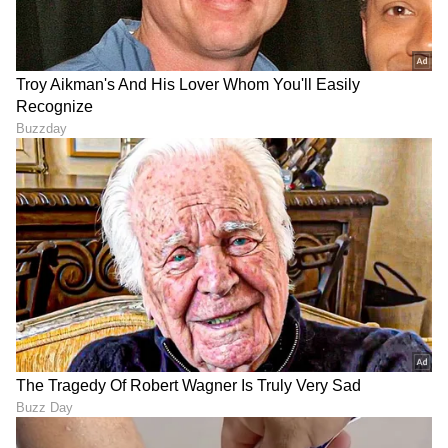
DOWNLOAD APP
RECOMMENDED STORIES
Vastu for wallet: ಪರ್ಸ್‌ನಲ್ಲಿ
ಕೈ-ಕಾಲಿಗೆ ಹಚ್ಚುವ ಮೆಹಂದಿ ಗಾಢ
ಈ ಫೋಟೋ ಇಟ್ಕೊಳ್ಳಿ, ಆ ವಸ್ತು
ಬಣ್ಣ ಬರಬೇಕಾ? ಸುಲಭದ ಟಿಪ್ಸ್​
ಎಸೆದುಬಿಡಿ.. ಯಾಕೆಂದು ತಿಳ್ಕೊಳ್ಳಿ
ಫಾಲೋ ಮಾಡಿ ಅಂದ ನೋಡಿ