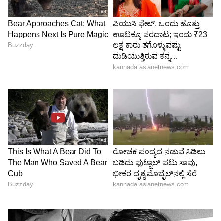
ನೆಲೆಸಲಿದೆ. ಆರೋಗ್ಯದಲ್ಲಿದ್ದ ಸಣ್ಣಪುಟ್ಟ ಸಮಸ್ಯೆಗಳು
ಕಡಿಮೆಯಾಗಬಹುದು. ಹೊಸ ಹೂಡಿಕೆ ಅಥವಾ
ದೀರ್ಘಾವಧಿಯ ಯೋಜನೆಗಳನ್ನು ಆರಂಭಿಸುವ ಮೊದಲು
ತಜ್ಞರ ಸಲಹೆ ಪಡೆಯುವುದು ಉತ್ತಮ.
5
5
Image Credit :
OTHERS
ತುಲಾ ರಾಶಿ
ತುಲಾ ರಾಶಿಯವರಿಗೆ ಶನಿಯ ವಕ್ರ ಸಂಚಾರವು ಹಲವು