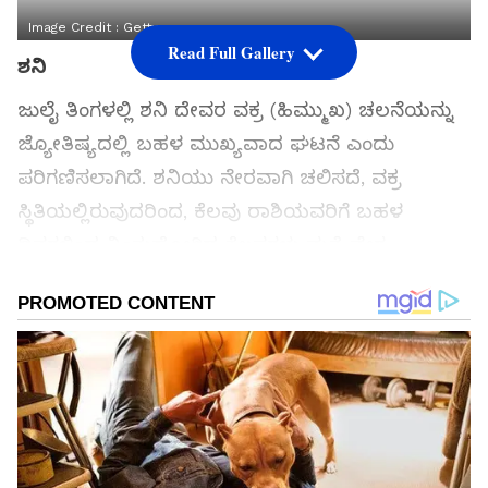
Image Credit :
Getty
Read Full Gallery
ಶನಿ
ಜುಲೈ ತಿಂಗಳಲ್ಲಿ ಶನಿ ದೇವರ ವಕ್ರ (ಹಿಮ್ಮುಖ) ಚಲನೆಯನ್ನು
ಜ್ಯೋತಿಷ್ಯದಲ್ಲಿ ಬಹಳ ಮುಖ್ಯವಾದ ಘಟನೆ ಎಂದು
ಪರಿಗಣಿಸಲಾಗಿದೆ. ಶನಿಯು ನೇರವಾಗಿ ಚಲಿಸದೆ, ವಕ್ರ
ಸ್ಥಿತಿಯಲ್ಲಿರುವುದರಿಂದ, ಕೆಲವು ರಾಶಿಯವರಿಗೆ ಬಹಳ
ದಿನಗಳಿಂದ ನಿಂತುಹೋಗಿದ್ದ ಕೆಲಸಗಳು ಮತ್ತೆ ವೇಗ
ಪಡೆದುಕೊಳ್ಳಲಿವೆ ಎಂದು ಜ್ಯೋತಿಷಿಗಳು ಹೇಳುತ್ತಾರೆ.
ಅದರಲ್ಲೂ 4 ರಾಶಿಯವರಿಗೆ ಈ ಸಮಯದಲ್ಲಿ ಬೆಳವಣಿಗೆ,
ಆದಾಯ ಹೆಚ್ಚಳ ಮತ್ತು ಹೊಸ ಅವಕಾಶಗಳು ಸಿಗಬಹುದು
ಎಂದು ನಂಬಲಾಗಿದೆ.
ಸಮಗ್ರ ಸುದ್ದಿ ಮೂಲವನ್ನಾಗಿ asianet suvarna news ಅನ್ನು
ಆಯ್ಕೆ ಮಾಡಿಕೊಳ್ಳಿ