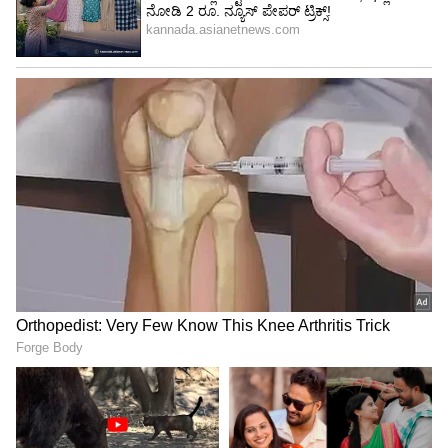
5
Image Credit :
SOCIAL MEDIA
ಮಕರ ರಾಶಿ
ಶನಿಯ ಸ್ವಂತ ರಾಶಿಯಾದ ಮಕರ ರಾಶಿಗೆ ಈ ವಕ್ರ ಸಂಚಾರದ
ಅವಧಿ ಬಹಳ ಮುಖ್ಯವಾಗಿದೆ. ಹಿಂದೆ ಮಾಡಿದ ಕಠಿಣ
ಪರಿಶ್ರಮಕ್ಕೆ ಈಗ ಫಲ ಸಿಗುವ ಸಮಯವಿದು. ಕೆಲಸದ
ಸ್ಥಳದಲ್ಲಿ ಗೌರವ ಮತ್ತು ಮೇಲಧಿಕಾರಿಗಳಿಂದ ಮೆಚ್ಚುಗೆ ಸಿಗುವ
ಸಾಧ್ಯತೆ ಇದೆ. ಆರ್ಥಿಕ ಸ್ಥಿತಿ ಸುಧಾರಿಸಿ, ಹೊಸ ಆದಾಯದ
ಮೂಲಗಳು ಸೃಷ್ಟಿಯಾಗಬಹುದು. ಕುಟುಂಬದಲ್ಲಿ ಶಾಂತಿ