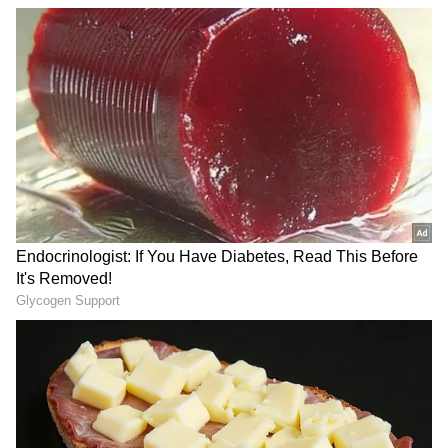
Image Credit :
Others
ವೃಷಭ ರಾಶಿ
ಶನಿಯ ವಕ್ರ ಸಂಚಾರದಿಂದ ವೃಷಭ ರಾಶಿಯವರಿಗೆ ವೃತ್ತಿ
ಮತ್ತು ಹಣಕಾಸಿನ ವಿಷಯಗಳಲ್ಲಿ ಉತ್ತಮ
ಬದಲಾವಣೆಗಳಾಗಬಹುದು. ಬಹಳ ದಿನಗಳಿಂದ ಬಾಕಿ
ಉಳಿದಿದ್ದ ಯೋಜನೆಗಳು ಮತ್ತೆ ಚಾಲನೆ ಪಡೆಯುವ ಸಾಧ್ಯತೆ
ಇದೆ. ಹೊಸ ಉದ್ಯೋಗವನ್ನು ಹುಡುಕುತ್ತಿರುವವರಿಗೆ ಒಳ್ಳೆಯ
ಸುದ್ದಿ ಸಿಗಬಹುದು. ಹಣದ ಹರಿವು ಹೆಚ್ಚಾಗಿ, ಉಳಿತಾಯ
ಮಾಡಲು ಅವಕಾಶ ಸಿಗಲಿದೆ. ಕುಟುಂಬದಲ್ಲಿದ್ದ
ಭಿನ್ನಾಭಿಪ್ರಾಯಗಳು ಕಡಿಮೆಯಾಗಬಹುದು. ಮದುವೆ
ಪ್ರಯತ್ನಗಳಲ್ಲಿ ಉತ್ತಮ ಪ್ರಗತಿ ಕಾಣಬಹುದು. ಹೂಡಿಕೆಗಳಲ್ಲಿ
ಆತುರದ ನಿರ್ಧಾರಗಳನ್ನು ತೆಗೆದುಕೊಳ್ಳದೆ, ಯೋಜನೆ ರೂಪಿಸಿ