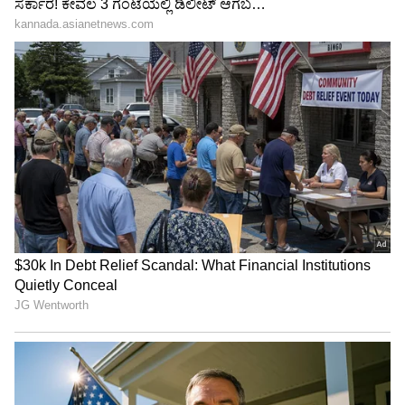
3
5
Image Credit :
OTHERS
ಮಿಥುನ ರಾಶಿ
ಮಿಥುನ ರಾಶಿಯವರಿಗೆ ಈ ವಕ್ರ ಸಂಚಾರದ ಅವಧಿಯು
ಹೊಸ ಅವಕಾಶಗಳ ಬಾಗಿಲು ತೆರೆಯಲಿದೆ. ವೃತ್ತಿಯಲ್ಲಿ ಬಡ್ತಿ
ಅಥವಾ ಹೊಸ ಜವಾಬ್ದಾರಿಗಳು ಸಿಗುವ ಸಾಧ್ಯತೆ ಇದೆ. ವಿದೇಶಿ
ಉದ್ಯೋಗ ಅಥವಾ ವಿದೇಶಕ್ಕೆ ಸಂಬಂಧಿಸಿದ ಪ್ರಯತ್ನಗಳಲ್ಲಿ
ಉತ್ತಮ ಪ್ರಗತಿ ಕಾಣಬಹುದು. ವಿದ್ಯಾರ್ಥಿಗಳು ಸ್ಪರ್ಧಾತ್ಮಕ