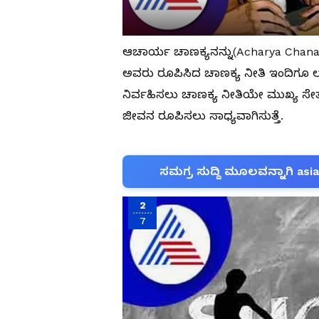
ಆಚಾರ್ಯ ಚಾಣಕ್ಯನನ್ನು(Acharya Chanakya
ಅವರು ರೂಪಿಸಿದ ಚಾಣಕ್ಯ ನೀತಿ ಇಂದಿಗೂ ಲ
ನಿರ್ವಹಿಸಲು ಚಾಣಕ್ಯ ನೀತಿಯೇ ಮುಖ್ಯ ಸೇ
ಜೀವನ ರೂಪಿಸಲು ಸಾಧ್ಯವಾಗಿಸುತ್ತೆ.
ಸಮಗ್ರ ಸುದ್ದಿ ಮೂಲವನ್ನಾಗಿ asi
2
7