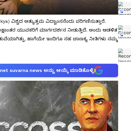
) ವಿಶ್ವದ ಅತ್ಯುತ್ತಮ ವಿದ್ವಾಂಸನೆಂದು ಪರಿಗಣಿಸುತ್ತಾರೆ.
ಕ್ಷಾಂತರ ಯುವಕರಿಗೆ ಮಾರ್ಗದರ್ಶನ ನೀಡುತ್ತಿದೆ. ಅಂದು ಆಡಳಿತ
ತುವೆಯಾಗಿತ್ತು, ಹಾಗೆಯೇ ಇಂದಿಗೂ ಸಹ ಚಾಣಕ್ಯ ನೀತಿಗಳು ನಮ್ಮ
anet suvarna news ಅನ್ನು ಆಯ್ಕೆ ಮಾಡಿಕೊಳ್ಳಿ