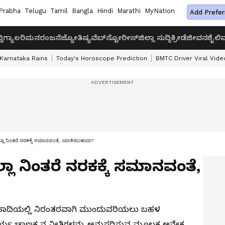
Prabha
Telugu
Tamil
Bangla
Hindi
Marathi
MyNation
Add Prefer
ದಿ
ಗ್ಯಾಲರಿ
ಮನರಂಜನೆ
ಜ್ಯೋತಿಷ್ಯ
ವೆಬ್‌ಸ್ಟೋರೀಸ್
ಜಿಲ್ಲಾ ಸುದ್ದಿ
ಕ್ರೀಡೆ
ಜೀವನಶೈಲಿ
ವ
Karnataka Rains
Today's Horoscope Prediction
BMTC Driver Viral Vide
ಲೆಲ್ಲಾ ನಿಂತರೆ ನರಕಕ್ಕೆ ಸಮಾನವಂತೆ, ಯಾಕಿರಬಹುದು?
ಲ್ಲಾ ನಿಂತರೆ ನರಕಕ್ಕೆ ಸಮಾನವಂತೆ,
ಹಾದಿಯಲ್ಲಿ ನಿರಂತರವಾಗಿ ಮುಂದುವರಿಯಲು ಬಹಳ
ರ್ಯ ಚಾಣಕ್ಯನ ನೀತಿಗಳನ್ನು ಅನುಸರಿಸುವ ಮೂಲಕ ಅನೇಕ