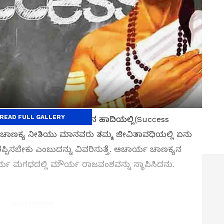
READ FULL GALLERY
ಿಗಳು ನಿರಂತರವಾಗಿ ಯಶಸ್ಸಿನ ಹಾದಿಯಲ್ಲಿ(Success
ೆ ಚಾಣಕ್ಯ ನೀತಿಯು ಮಾನವರು ತಮ್ಮ ಜೀವಿತಾವಧಿಯಲ್ಲಿ ಏನು
ಿಸಬೇಕು ಎಂಬುದನ್ನು ವಿವರಿಸುತ್ತೆ. ಆಚಾರ್ಯ ಚಾಣಕ್ಯನ
ಮೌರ್ಯ ಮಗಧದಲ್ಲಿ ಮೌರ್ಯ ರಾಜವಂಶವನ್ನು ಸ್ಥಾಪಿಸಿದನು.