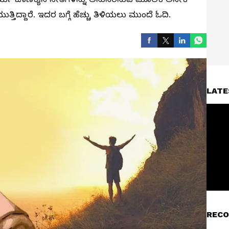
ತಿದ್ದಾರೆ. ಇದರ ಬಗ್ಗೆ ಹೆಚ್ಚು ತಿಳಿಯಲು ಮುಂದೆ ಓದಿ.
LATE
RECO