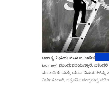
ಚಾಣಕ್ಯ ನೀತಿಯ ಮೂಲಕ, ಅನೇಕ ವಿದ್ಯಾರ್ಥ
journey) ಮುಂದುವರಿಯುತ್ತಾರೆ. ಏಕೆಂದರ
ಮಾಡಬೇಕು ಮತ್ತು ಯಾವ ವಿಷಯಗಳನ್ನು ತಪ್ಪ
ನೀತಿಗಳಿಂದಾಗಿ, ಚಕ್ರವರ್ತಿ ಚಂದ್ರಗುಪ್ತ 