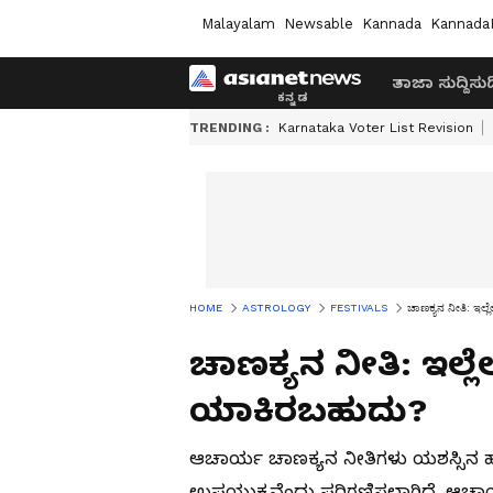
Malayalam
Newsable
Kannada
Kannada
ತಾಜಾ ಸುದ್ದಿ
ಸುದ್
TRENDING :
Karnataka Voter List Revision
HOME
ASTROLOGY
FESTIVALS
ಚಾಣಕ್ಯನ ನೀತಿ: ಇಲ್
ಚಾಣಕ್ಯನ ನೀತಿ: ಇಲ್ಲೆ
ಯಾಕಿರಬಹುದು?
ಆಚಾರ್ಯ ಚಾಣಕ್ಯನ ನೀತಿಗಳು ಯಶಸ್ಸಿನ 
ಉಪಯುಕ್ತವೆಂದು ಪರಿಗಣಿಸಲಾಗಿದೆ. ಆಚಾ