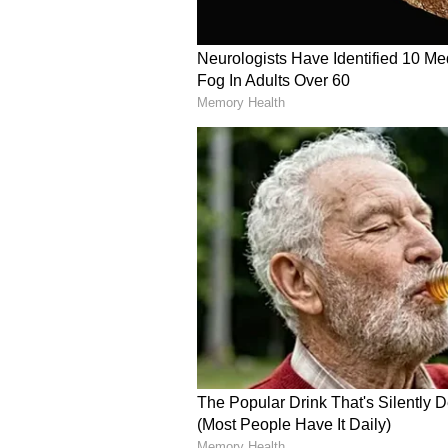
ದಾನ ಮಾಡುವ ಪ್ರವೃತ್ತಿ ಇರೋದಿಲ್ಲ. ಒಬ್ಬ 
5
7