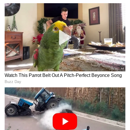
ಜನರು ತಮ್ಮ ಆರೋಗ್ಯದ ಬಗ್ಗೆ ಬಹಳ
ಜಾಗರೂಕರಾಗಿರಬೇಕು. ಏಕೆಂದರೆ, ಈ ಅವಧಿಯಲ್ಲಿ ನಿಮ್ಮ
ಆರೋಗ್ಯ ಗಣನೀಯವಾಗಿ ಹದಗೆಡಲಿದೆ. ಈ ಅವಧಿಯಲ್ಲಿ,
ಸಾಧ್ಯವಾದಷ್ಟು ಶಿಸ್ತನ್ನು ನೋಡಿಕೊಳ್ಳಿ. ಅಲ್ಲದೆ,
ಸಂಬಂಧಗಳಲ್ಲಿ ಬಹಳಷ್ಟು ವ್ಯತ್ಯಾಸಗಳು ಉಂಟಾಗಬಹುದು.
ನೀವು ಸಂಬಂಧಗಳಲ್ಲಿ ದೂರವನ್ನು ಎದುರಿಸಬಹುದು. ಈ
ಸಮಯದಲ್ಲಿ ನಿಮ್ಮ ಸ್ವಂತ ಜನರು ಸಹ ನಿಮ್ಮ ಮೇಲೆ
ಕೋಪಗೊಳ್ಳಬಹುದು. ನಿಮ್ಮ ವೃತ್ತಿಜೀವನದಲ್ಲಿ, ನೀವು
ಸಹೋದ್ಯೋಗಿಯೊಂದಿಗೆ ವಾದವನ್ನು ಹೊಂದಿರಬಹುದು.
3
5