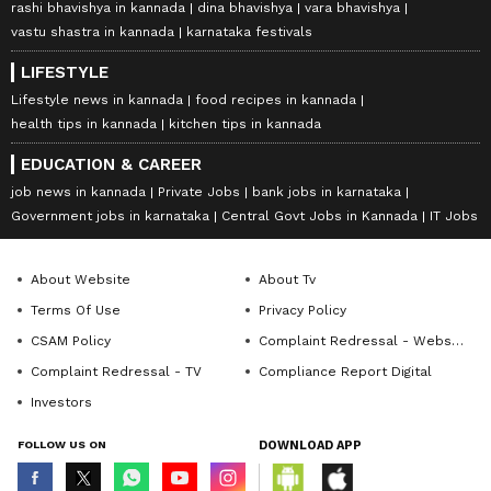
rashi bhavishya in kannada
dina bhavishya
vara bhavishya
vastu shastra in kannada
karnataka festivals
LIFESTYLE
Lifestyle news in kannada
food recipes in kannada
health tips in kannada
kitchen tips in kannada
EDUCATION & CAREER
job news in kannada
Private Jobs
bank jobs in karnataka
Government jobs in karnataka
Central Govt Jobs in Kannada
IT Jobs
About Website
About Tv
Terms Of Use
Privacy Policy
CSAM Policy
Complaint Redressal - Website
Complaint Redressal - TV
Compliance Report Digital
Investors
FOLLOW US ON
DOWNLOAD APP