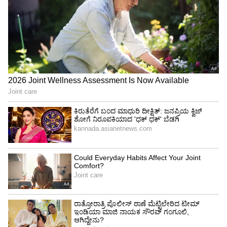
ಕೇತುವಿನ ಈ ಸಂಕ್ರಮಣವು ಕರ್ಕ ರಾಶಿಯ ಜನರಿಗೆ
ಅನುಕೂಲಕರವಾಗಿಲ್ಲ. ಈ ಅವಧಿಯಲ್ಲಿ ನಿಮ್ಮ ಆದಾಯ
ಮೊದಲಿಗಿಂತ ಕಡಿಮೆ ಇರಬಹುದು. ಹೆಚ್ಚುವರಿಯಾಗಿ, ನಿಮ್ಮ
ಆದಾಯದ ಮೂಲಗಳು ಕಡಿಮೆಯಾಗಬಹುದು.
ಉದ್ಯೋಗಿಗಳು ಹೆಚ್ಚುವರಿ ಕೆಲಸದ ಹೊರೆಯನ್ನು ಸಹ
ಎದುರಿಸಬಹುದು. ಈ ಅವಧಿಯಲ್ಲಿ ನೀವು ಹೂಡಿಕೆಯಿಂದ
ಲಾಭ ಪಡೆಯಲು ಸಾಧ್ಯವಾಗುವುದಿಲ್ಲ. ಆದ್ದರಿಂದ ಈ
ಅವಧಿಯಲ್ಲಿ ಹೂಡಿಕೆ ಮಾಡುವುದನ್ನು ತಪ್ಪಿಸಿ. ಉದ್ಯೋಗಸ್ಥರು
ತಮ್ಮ ಕೆಲಸದ ಸ್ಥಳದಲ್ಲಿ ಅಧಿಕಾರಿಗಳಿಂದ ತಿರಸ್ಕಾರವನ್ನು