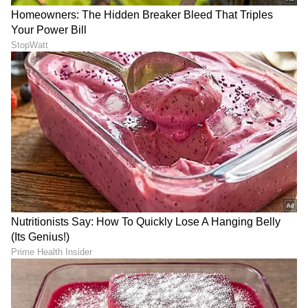
ನಾಳೆ ಆಗಸ್ಟ್ 11 ದೊಡ್ಡ ಗ್ರಹಗಳ
ಕೇದಾರ ಯೋಗ + ಶಿವನ ಕೃಪೆ: ಈ
ಸಂಯೋಗ, 4 ರಾಶಿಗೆ 4
5 ರಾಶಿಗಳಿಗೆ ಒಂದೇ ಕಲ್ಲಲ್ಲಿ ಎರಡು
ಅಪರೂಪದ ರಾಜಯೋಗದಿಂದ
ಹಣ್ಣು
ಲಾಭ
LATEST VIDEOS
"ರಾಜಕೀಯ ಬೇಡ, ಸಿನಿಮಾನೇ ಪ್ರಾಣ":
ಕನಕೋತ್ಸವದಲ್ಲಿ ರಿಷಬ್ ಶೆಟ್ಟಿ | Rishab
Shetty speech | Suvarna News
ಶೇ.50 ರಿಂದ ಶೇ.18 ಕ್ಕೆ TAX ಇಳಿಕೆ: ಮೋದಿ-
ಟ್ರಂಪ್ ಐತಿಹಾಸಿಕ ಒಪ್ಪಂದ | India US