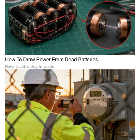
DOWNLOAD APP
RECOMMENDED STORIES
ದುರಾದೃಷ್ಟ ಹೆಚ್ಚಾಗಿ ಕಾಡುವ 5
ಬುಧನ ನಕ್ಷತ್ರಕ್ಕೆ ಗುರು ಪ್ರವೇಶ, ಈ
ರಾಶಿಗಳು ಇವು
4 ರಾಶಿಗೆ ಹಠಾತ್ ಹಣದ ಹೊಳೆ