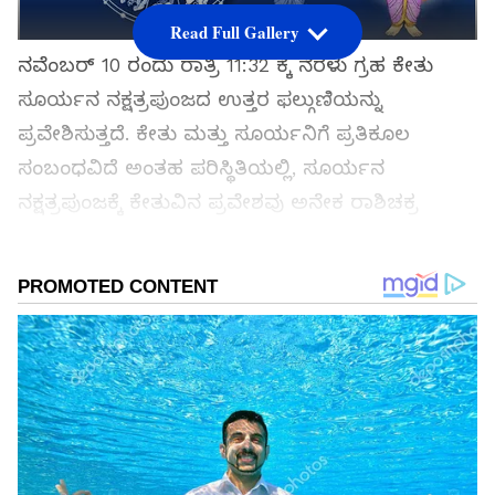
Read Full Gallery
ನವೆಂಬರ್ 10 ರಂದು ರಾತ್ರಿ 11:32 ಕ್ಕೆ ನೆರಳು ಗ್ರಹ ಕೇತು
ಸೂರ್ಯನ ನಕ್ಷತ್ರಪುಂಜದ ಉತ್ತರ ಫಲ್ಗುಣಿಯನ್ನು
ಪ್ರವೇಶಿಸುತ್ತದೆ. ಕೇತು ಮತ್ತು ಸೂರ್ಯನಿಗೆ ಪ್ರತಿಕೂಲ
ಸಂಬಂಧವಿದೆ ಅಂತಹ ಪರಿಸ್ಥಿತಿಯಲ್ಲಿ, ಸೂರ್ಯನ
ನಕ್ಷತ್ರಪುಂಜಕ್ಕೆ ಕೇತುವಿನ ಪ್ರವೇಶವು ಅನೇಕ ರಾಶಿಚಕ್ರ
ಚಿಹ್ನೆಗಳಿಗೆ ಬಹಳ ತೊಂದರೆಯನ್ನುಂಟುಮಾಡುತ್ತದೆ.
ಸಮಗ್ರ ಸುದ್ದಿ ಮೂಲವನ್ನಾಗಿ asianet suvarna news ಅನ್ನು
ಆಯ್ಕೆ ಮಾಡಿಕೊಳ್ಳಿ