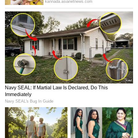
ಎದುರಿಸಬೇಕಾಗುತ್ತದೆ. ಗೌರವ ಕಡಿಮೆಯಾಗಲಿದೆ.
5
5
ಕೇತುವಿನ ಈ ಸಂಕ್ರಮಣವು ಮೀನ ರಾಶಿಯವರಿಗೆ ಆರೋಗ್ಯ
ಸಂಬಂಧಿ ಸಮಸ್ಯೆಗಳನ್ನು ಸಹ ಹೆಚ್ಚಿಸುತ್ತದೆ. ಈ ಅವಧಿಯಲ್ಲಿ,
ನೀವು ಹೊಟ್ಟೆಗೆ ಸಂಬಂಧಿಸಿದ ಕೆಲವು ಸಮಸ್ಯೆಗಳನ್ನು
ಎದುರಿಸುತ್ತೀರಿ. ನಿಮ್ಮ ಪ್ರೇಮ ಜೀವನವೂ ಬಹಳಷ್ಟು