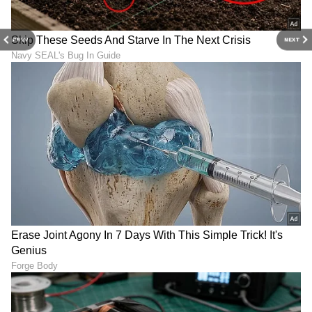
ಸುವರ್ಣ ನ್ಯೂಸ್ ಸುದ್ದಿ ಮಾಧ್ಯಮದ ಡಿಜಿಟಲ್ ವಿಭಾಗದಲ್ಲಿ ಕಳೆದ
ಮೂರು ವರ್ಷಗಳಿಂದ ಕೆಲಸ ಮಾಡುತ್ತಿದ್ದೇನೆ. ದೃಶ್ಯ ಮಾಧ್ಯಮ,
ಡಿಜಿಟಲ್‌ ಮಾಧ್ಯಮದಲ್ಲಿ 5 ವರ್ಷ ಕೆಲಸ ಮಾಡಿದ ಅನುಭವವಿದೆ.
PREV
NEXT
SDM ಉಜಿರೆಯಲ್ಲಿ ಪತ್ರಿಕೋದ್ಯಮದ ಸ್ನಾತಕೋತ್ತರ ಪದವಿ.
ಕೇತು
ಸುದ್ದಿಲೋಕದಲ್ಲಿ ರಾಜಕೀಯ, ದೇಶ, ಜ್ಯೋತಿಷ್ಯ, ಜೀವನಶೈಲಿ,
ರಾಶಿ
ವಾಣಿಜ್ಯ, ಕ್ರೈಂ ಸುದ್ದಿಗಳಲ್ಲಿ ಆಸಕ್ತಿ.