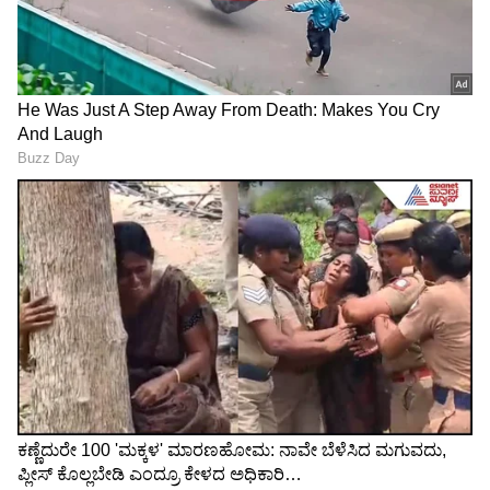
ಮಿಥುನ ರಾಶಿಯವರಿಗೆ ಕೇತು ಸಂಕ್ರಮಣವು ತುಂಬಾ
ನೋವಿನಿಂದ ಕೂಡಿರುತ್ತದೆ. ಈ ಅವಧಿಯಲ್ಲಿ, ಮಿಥುನ
ರಾಶಿಯ ಜನರು ಆತ್ಮವಿಶ್ವಾಸವನ್ನು ಕಡಿಮೆ ಮಾಡುತ್ತಾರೆ.
ಇದಲ್ಲದೆ, ನಿಮ್ಮ ವ್ಯವಹಾರವನ್ನು ಮುಂದುವರಿಸಲು ನಿಮಗೆ
ಅವಕಾಶಗಳು ಸಿಗುವುದಿಲ್ಲ. ಈ ಅವಧಿಯಲ್ಲಿ ನೀವು ಹಣವನ್ನು
ಸೇರಿಸುವಲ್ಲಿ ಯಶಸ್ವಿಯಾಗಲು ಸಾಧ್ಯವಾಗುವುದಿಲ್ಲ. ನಿಮ್ಮ
ಆರ್ಥಿಕ ಸ್ಥಿತಿಯು ಮೊದಲಿಗಿಂತ ಹೆಚ್ಚು
ದುರ್ಬಲವಾಗಿರಬಹುದು. ಇದಲ್ಲದೆ, ನಿಮ್ಮ ಕೌಟುಂಬಿಕ
ಜೀವನದಲ್ಲೂ ಸಾಕಷ್ಟು ಜಗಳಗಳು ಇರಬಹುದು. ನಿಮ್ಮ
ಸಂಗಾತಿಯೊಂದಿಗಿನ ನಿಮ್ಮ ಸಂಬಂಧವು ಗಮನಾರ್ಹವಾಗಿ
ಹದಗೆಡಬಹುದು.