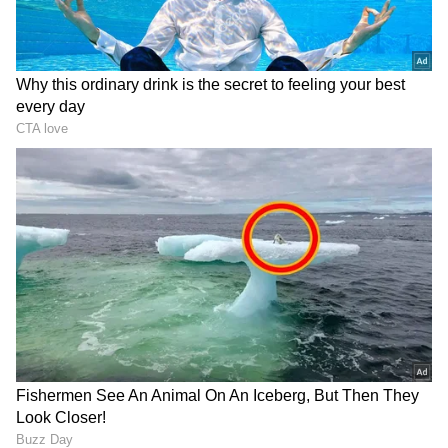
2
5
ಕೇತುವಿನ ಈ ಸಂಕ್ರಮಣದ ಸಮಯದಲ್ಲಿ, ಮೇಷ ರಾಶಿಯ