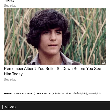
HOME
ASTROLOGY
FESTIVALS
ಕೇತು ನಿಂದ ಈ 4 ರಾಶಿ ಜೀವನ ಕಷ್ಟ, ಹಣಕಾಸಿನ ಬಿಕ್ಕಟ್ಟು ಸಮಸ್ಯೆ ಪಕ್ಕಾ
NEWS