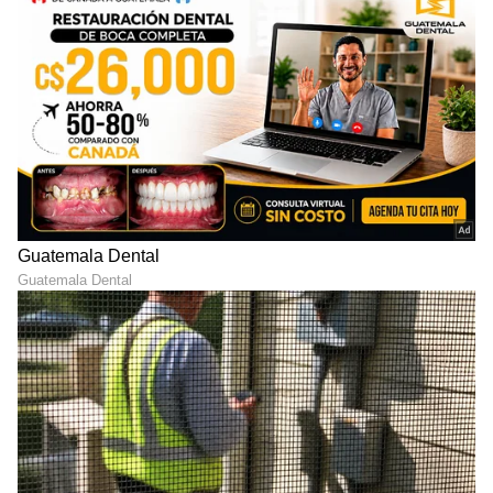
Vastu for wallet: ಪರ್ಸ್‌ನಲ್ಲಿ
ಕೈ-ಕಾಲಿಗೆ ಹಚ್ಚುವ ಮೆಹಂದಿ ಗಾಢ
ಈ ಫೋಟೋ ಇಟ್ಕೊಳ್ಳಿ, ಆ ವಸ್ತು
ಬಣ್ಣ ಬರಬೇಕಾ? ಸುಲಭದ ಟಿಪ್ಸ್​
ಎಸೆದುಬಿಡಿ.. ಯಾಕೆಂದು ತಿಳ್ಕೊಳ್ಳಿ
ಫಾಲೋ ಮಾಡಿ ಅಂದ ನೋಡಿ
LATEST VIDEOS
"ರಾಜಕೀಯ ಬೇಡ, ಸಿನಿಮಾನೇ ಪ್ರಾಣ":
ಕನಕೋತ್ಸವದಲ್ಲಿ ರಿಷಬ್ ಶೆಟ್ಟಿ | Rishab
Shetty speech | Suvarna News
ಶೇ.50 ರಿಂದ ಶೇ.18 ಕ್ಕೆ TAX ಇಳಿಕೆ: ಮೋದಿ-
ಟ್ರಂಪ್ ಐತಿಹಾಸಿಕ ಒಪ್ಪಂದ | India US
Trade Deal | Party Rounds