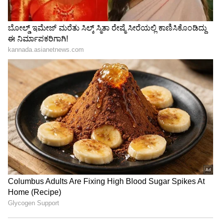
ಸಂಖ್ಯಾಶಾಸ್ತ್ರ ಪ್ರಕಾರ 1ನೇ ದಿನಾಂಕದಂದು ಜನಿಸಿದವರ
ಸಾಮರ್ಥ್ಯ, ವೀಕ್‌ನೆಸ್ ಏನು?
3
5
Image Credit :
StockPhoto
ಮೂಲಾಂಕ 1, 2, 3, 4 ಮತ್ತು 5
ಮೂಲ ಸಂಖ್ಯೆ 1
ಸಂಖ್ಯಾಶಾಸ್ತ್ರದ ಪ್ರಕಾರ, ಮೂಲ ಸಂಖ್ಯೆ 1 ಹೊಂದಿರುವವರಿಗೆ
22ನೇ ವಯಸ್ಸು ಬಹಳ ವಿಶೇಷ. ಈ ವಯಸ್ಸಿನಲ್ಲಿ ಯಶಸ್ಸಿಗೆ