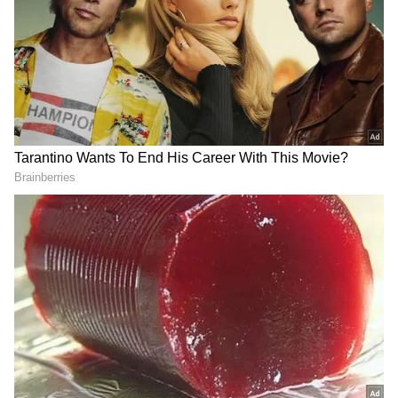
ಸಮಗ್ರ ಸುದ್ದಿ ಮೂಲವನ್ನಾಗಿ asianet suvarna news ಅನ್ನು
ಆಯ್ಕೆ ಮಾಡಿಕೊಳ್ಳಿ
2
5