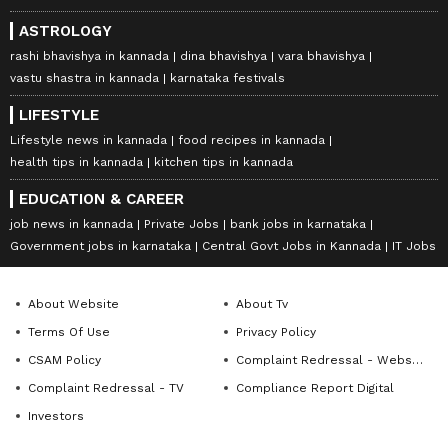
ASTROLOGY
rashi bhavishya in kannada
dina bhavishya
vara bhavishya
vastu shastra in kannada
karnataka festivals
LIFESTYLE
Lifestyle news in kannada
food recipes in kannada
health tips in kannada
kitchen tips in kannada
EDUCATION & CAREER
job news in kannada
Private Jobs
bank jobs in karnataka
Government jobs in karnataka
Central Govt Jobs in Kannada
IT Jobs
About Website
About Tv
Terms Of Use
Privacy Policy
CSAM Policy
Complaint Redressal - Website
Complaint Redressal - TV
Compliance Report Digital
Investors