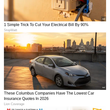
RECOMMENDED STORIES
ಚಂದ್ರ ಗ್ರಹಣದ ದಿನವೇ ರಕ್ಷಾ
ಸಿಂಹ ರಾಶಿಯಲ್ಲಿ ಸೂರ್ಯನ
ಬಂಧನ: ಹಾಗಿದ್ದರೆ ರಾಖಿ ಹಬ್ಬದ
ವಸೀಕರ ರಾಜಯೋಗ, ಈ 4
ನಿಜವಾದ ಮುಹೂರ್ತ ಯಾವುದು?
ರಾಶಿಯವರಿಗೆ ಕೋಟಿ ಕೋಟಿ
ಇಲ್ಲಿದೆ ಡಿಟೇಲ್ಸ್​
ಸಂಪತ್ತು