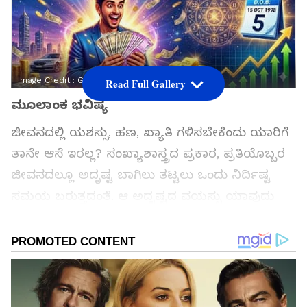
Image Credit :
Gemini Generated
Read Full Gallery
ಮೂಲಾಂಕ ಭವಿಷ್ಯ
ಜೀವನದಲ್ಲಿ ಯಶಸ್ಸು, ಹಣ, ಖ್ಯಾತಿ ಗಳಿಸಬೇಕೆಂದು ಯಾರಿಗೆ
ತಾನೇ ಆಸೆ ಇರಲ್ಲ? ಸಂಖ್ಯಾಶಾಸ್ತ್ರದ ಪ್ರಕಾರ, ಪ್ರತಿಯೊಬ್ಬರ
ಜೀವನದಲ್ಲೂ ಅದೃಷ್ಟ ಬಾಗಿಲು ತಟ್ಟಲು ಒಂದು ನಿರ್ದಿಷ್ಟ
ಸಮಯ ಬರುತ್ತದಂತೆ. ಆ ಅದೃಷ್ಟದ ವಯಸ್ಸು ಯಾವುದು
ಎಂಬುದನ್ನು ನಮ್ಮ ಜನ್ಮ ದಿನಾಂಕದ ಮೂಲಕವೇ
ಕಂಡುಹಿಡಿಯಬಹುದು. ಆದರೆ, ಅದಕ್ಕೂ ಮೊದಲು ನಿಮ್ಮ
'ಮೂಲ ಸಂಖ್ಯೆ' (ಮೂಲಾಂಕ್) ಏನು ಎಂದು
ತಿಳಿದುಕೊಳ್ಳಬೇಕು.