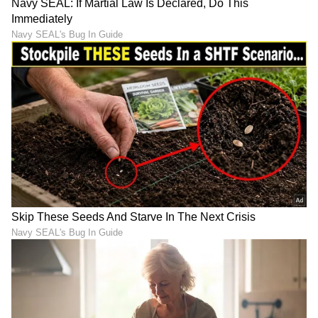
ವಿದ್ವಾಂಸರು ಮತ್ತು ಜ್ಯೋತಿಷಿಗಳ ಅಭಿಪ್ರಾಯಗಳ ಆಧಾರದ
ಮೇಲೆ ನೀಡಲಾಗಿದೆ. ಈ ಮಾಹಿತಿಯನ್ನು ಓದುಗರಿಗೆ
ತಲುಪಿಸುವುದು ಮಾತ್ರ ನಮ್ಮ ಉದ್ದೇಶ. ಓದುಗರು ಇದನ್ನು
ಕೇವಲ ಮಾಹಿತಿಗಾಗಿ ಮಾತ್ರ ಪರಿಗಣಿಸಬೇಕು.
LATEST VIDEOS