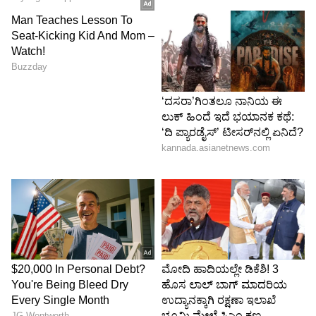
4
5
Image Credit :
Twitter
ಮೂಲಾಂಕ 6, 7, 8 ಮತ್ತು 9
ಮೂಲ ಸಂಖ್ಯೆ 6
ಮೂಲ ಸಂಖ್ಯೆ 6 ಹೊಂದಿರುವವರಿಗೆ 25ನೇ ವಯಸ್ಸು