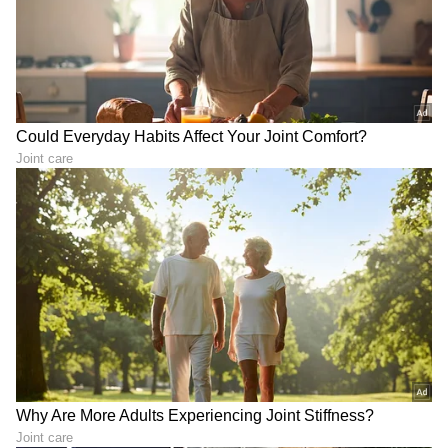
ABOUT THE AUTHOR
Mahmad Rafik
MR
ಮಹ್ಮದ್ ರಫಿಕ್ ವಿಜಯಪುರದ ಬೇನಾಳ RC ಗ್ರಾಮದವನು. ಪಬ್ಲಿಕ್
ಟಿವಿ ಡಿಜಿಟಲ್, ನ್ಯೂಸ್ 18 ಕನ್ನಡ, ಇದೀಗ ಏಷ್ಯಾನೆಟ್ ಕನ್ನಡ ಸೇರಿ
ಡಿಜಿಟಲ್ ಮಾಧ್ಯಮದಲ್ಲಿ 8 ವರ್ಷಗಳ ಅನುಭವ. ಎಂ.ಕಾಂ. ಓದಿ
ಕೆಲಸ ಆರಂಭಿಸಿದ್ದು ಖಾಸಗಿ ಬ್ಯಾಂಕ್‌ವೊಂದರಲ್ಲಿ. ಆಕರ್ಷಿಸಿದ್ದು
ಸಂಖ್ಯಾಶಾಸ್ತ್ರ
ಪತ್ರಿಕೋದ್ಯಮ. ಯಾವ ಟಾಪಿಕ್ ಕೊಟ್ಟರೂ ಬರೆಯಬಲ್ಲೆ. ಓಟಿಟಿ
ಮೂವಿ ನೋಡೋದು ಇಷ್ಟ.