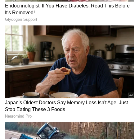
Image Credit :
Asianet News
ಮೂಲಾಂಕ ಹೇಗೆ ಲೆಕ್ಕ ಹಾಕೋದು?
ನೀವು 1 ರಿಂದ 9ನೇ ತಾರೀಖಿನೊಳಗೆ ಹುಟ್ಟಿದ್ದರೆ, ಅದೇ
ದಿನಾಂಕ ನಿಮ್ಮ ಮೂಲ ಸಂಖ್ಯೆ. ಒಂದು ವೇಳೆ, ನಿಮ್ಮ ಜನ್ಮ
ದಿನಾಂಕ 10 ರಿಂದ 31ರ ನಡುವೆ ಇದ್ದರೆ, ಆ ಎರಡು
ಸಂಖ್ಯೆಗಳನ್ನು ಕೂಡಬೇಕು. ಉದಾಹರಣೆಗೆ, ನೀವು 23ನೇ
ತಾರೀಖು ಹುಟ್ಟಿದ್ದರೆ, 2+3 = 5. ಆಗ ನಿಮ್ಮ ಮೂಲ ಸಂಖ್ಯೆ 5
ಆಗುತ್ತದೆ.