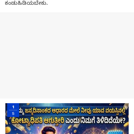
ಕಂಡುಹಿಡಿಯಬೇಕು.
1
5