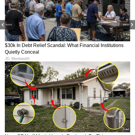
ಮೂಲ ಸಂಖ್ಯೆ 9 ಹೊಂದಿರುವವರಿಗೆ 28ನೇ ವಯಸ್ಸು ಬಹಳ
ವಿಶೇಷ. ಈ ವಯಸ್ಸಿನಲ್ಲಿ ಖ್ಯಾತಿ, ಗೌರವ, ಯಶಸ್ಸು ಎಲ್ಲವೂ
PREV
NEXT
ಸಿಗುವ ಸಾಧ್ಯತೆಗಳು ಹೆಚ್ಚು.
5
5
Image Credit :
Twitter
Disclaimer
ಈ ಲೇಖನದಲ್ಲಿರುವ ಮಾಹಿತಿಯನ್ನು ಧಾರ್ಮಿಕ ಗ್ರಂಥಗಳು,