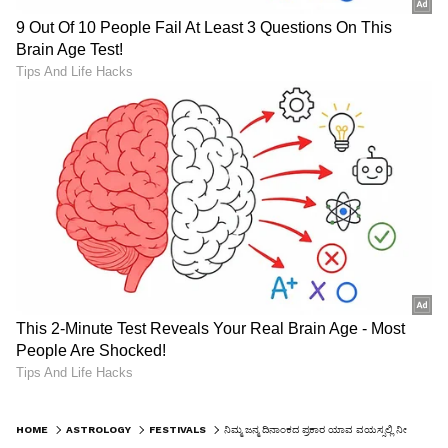
HOME
ASTROLOGY
FESTIVALS
ನಿಮ್ಮ ಜನ್ಮ ದಿನಾಂಕದ ಪ್ರಕಾರ ಯಾವ ವಯಸ್ಸಲ್ಲಿ ನೀವು ಕೋಟ್ಯಾಧಿಪತಿ ಆಗ್ತೀರಾ ಗೊತ್ತಾ?