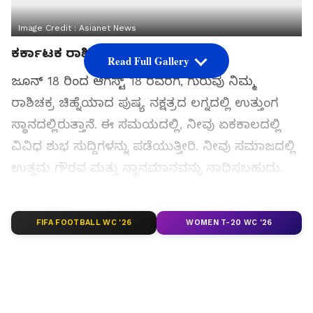
Image Credit :
Asianet News
ಕರ್ಕಾಟಕ ರಾಶಿ
Read Full Gallery
ಜೂನ್ 18 ರಿಂದ ಆಗಸ್ಟ್ 18 ರವರೆಗೆ, ಗುರುವು ನಿಮ್ಮ
ರಾಶಿಚಕ್ರ ಚಿಹ್ನೆಯಾದ ಪುಷ್ಯ ನಕ್ಷತ್ರದ ಲಗ್ನದಲ್ಲಿ ಉತ್ತುಂಗ
ಸ್ಥಾನದಲ್ಲಿರುತ್ತಾನೆ. ಈ ಸಮಯದಲ್ಲಿ, ನೀವು ಏಕಕಾಲದಲ್ಲಿ
ವಿವಿಧ ಶುಭ ಸುದ್ದಿಗಳನ್ನು ಪಡೆಯುತ್ತೀರಿ. ನೀವು ಸಮಾಜದಲ್ಲಿ
ಉತ್ತಮ ಗೌರವ ಮತ್ತು ಸ್ಥಾನಮಾನವನ್ನು ಸಾಧಿಸಬಹುದು.
ಉತ್ತಮ ಆರ್ಥಿಕ ಲಾಭದ ಸಾಧ್ಯತೆಯಿದೆ ಮತ್ತು ಹೊಸ
ಯೋಜನೆಗಳ ಕೆಲಸವು ಪ್ರಗತಿ ಸಾಧಿಸುತ್ತದೆ. ವೈವಾಹಿಕ
FIFA FOOTBALL WC '26
WOMEN T-20 WC '26
ಜೀವನದಲ್ಲಿ ಸಂತೋಷ ಇರುತ್ತದೆ ಮತ್ತು ಅವಿವಾಹಿತರಿಗೆ
ವಿವಾಹವಾಗುವ ಸಾಧ್ಯತೆಯಿದೆ.
ಸಮಗ್ರ ಸುದ್ದಿ ಮೂಲವನ್ನಾಗಿ asianet suvarna news ಅನ್ನು
ಆಯ್ಕೆ ಮಾಡಿಕೊಳ್ಳಿ