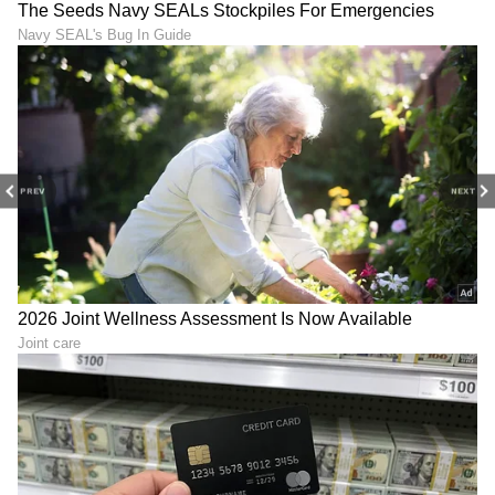
DOWNLOAD APP
RECOMMENDED STORIES
PREV
NEXT
ಜೂನ್ 21 ರ ನಂತರ 5 ರಾಶಿಗಳ
Chandra Gochar 2026:
ಬ್ಯಾಂಕ್ ಬ್ಯಾಲೆನ್ಸ್ ಬಡ್ತಿಯೊಂದಿಗೆ
ಇಂದು ಚಂದ್ರ ಮಿಥುನ ರಾಶಿಗೆ
ತುಂಬಿ ಹರಿಯುತ್ತೆ
ಪ್ರವೇಶ, 4 ರಾಶಿಗಳ ಜೀವನದಲ್ಲಿ
ಶಾಂತಿ, ಹಣದ ಸಮಸ್ಯೆ ಕೊನೆ