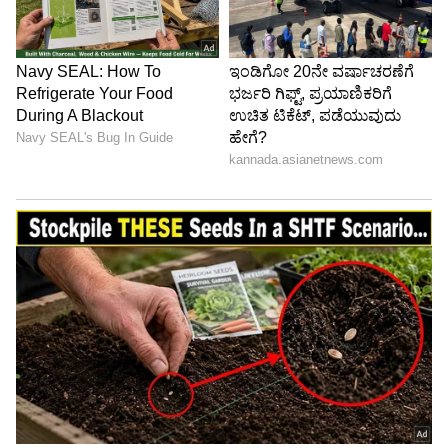
ಡಿಜಿಟಲ್‌ ಮಾಧ್ಯಮದಲ್ಲಿ 5 ವರ್ಷ ಕೆಲಸ ಮಾಡಿದ ಅನುಭವವಿದೆ.
SDM ಉಜಿರೆಯಲ್ಲಿ ಪತ್ರಿಕೋದ್ಯಮದ ಸ್ನಾತಕೋತ್ತರ ಪದವಿ.
ಗುರು
ಸುದ್ದಿಲೋಕದಲ್ಲಿ ರಾಜಕೀಯ, ದೇಶ, ಜ್ಯೋತಿಷ್ಯ, ಜೀವನಶೈಲಿ,
ರಾಶಿ
ಜ್ಯೋತಿಷ್ಯ
ವಾಣಿಜ್ಯ, ಕ್ರೈಂ ಸುದ್ದಿಗಳಲ್ಲಿ ಆಸಕ್ತಿ.