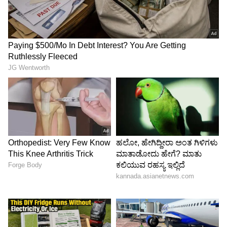
ಹೋಗುವ ನಿಮ್ಮ ಬಯಕೆ ಯಶಸ್ವಿಯಾಗುತ್ತದೆ ಮತ್ತು ಶಿಕ್ಷಣ
ಕ್ಷೇತ್ರದಲ್ಲಿ ಕೆಲವು ದೊಡ್ಡ ಯಶಸ್ಸನ್ನು ಸಾಧಿಸಬಹುದು.
LATEST VIDEOS
ABOUT THE AUTHOR
Sushma Hegde
SH
ಸುವರ್ಣ ನ್ಯೂಸ್ ಸುದ್ದಿ ಮಾಧ್ಯಮದ ಡಿಜಿಟಲ್ ವಿಭಾಗದಲ್ಲಿ ಕಳೆದ
ಮೂರು ವರ್ಷಗಳಿಂದ ಕೆಲಸ ಮಾಡುತ್ತಿದ್ದೇನೆ. ದೃಶ್ಯ ಮಾಧ್ಯಮ,