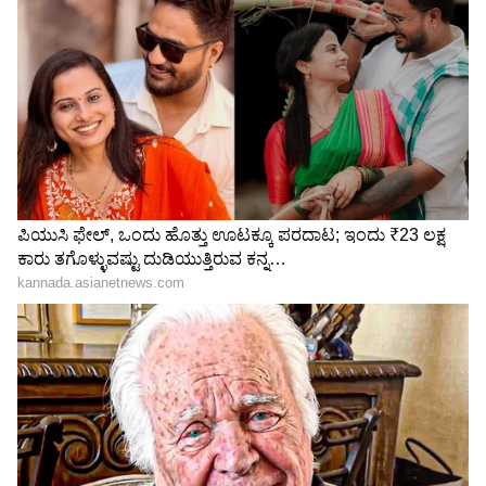
3
4
Image Credit :
Asianet News
ಕನ್ಯಾ ರಾಶಿ
ಗುರುವಿನ ನಕ್ಷತ್ರವು ನಿಮ್ಮ ರಾಶಿಯಿಂದ ಹನ್ನೊಂದನೇ
ಮನೆಯಲ್ಲಿ ಬದಲಾಗುತ್ತದೆ. ಈ ಸಮಯದಲ್ಲಿ, ನೀವು ನಿಮ್ಮ
ಐಷಾರಾಮಿ ಜೀವನವನ್ನು ನಡೆಸಲು ಸಾಧ್ಯವಾಗುತ್ತದೆ. ಈ