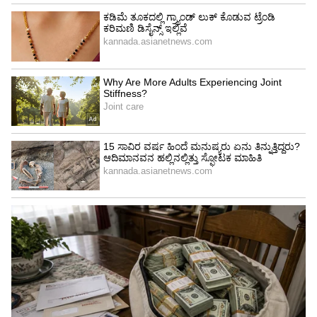
4
4
Image Credit :
Asianet News
ವೃಶ್ಚಿಕ
ಗುರು ನಕ್ಷತ್ರದ ಸಂಚಾರವು ನಿಮ್ಮ ಅದೃಷ್ಟ ಮನೆಯಲ್ಲಿ
ಅಂದರೆ ಒಂಬತ್ತನೇ ಮನೆಯಲ್ಲಿ ಸಂಭವಿಸುತ್ತದೆ. ನಿಮಗೆ
ಅದೃಷ್ಟದ ಸಂಪೂರ್ಣ ಬೆಂಬಲ ಸಿಗುತ್ತದೆ. ಹಠಾತ್ ಆರ್ಥಿಕ
ಲಾಭದ ಸಾಧ್ಯತೆಯಿದೆ ಮತ್ತು ಹೂಡಿಕೆಯ ಮೂಲಕ ಉತ್ತಮ
ಹಣವನ್ನು ಗಳಿಸುವಲ್ಲಿ ನೀವು ಯಶಸ್ವಿಯಾಗುತ್ತೀರಿ. ವಿದೇಶಕ್ಕೆ