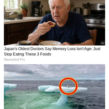
Image Credit :
Asianet News
ಧನು
ಪುರುಷ ನಕ್ಷತ್ರದಲ್ಲಿ ಗುರುವಿನ ಸಂಚಾರವು ಧನು ರಾಶಿಯ
ಜನರಿಗೆ ಶುಭ ಫಲಿತಾಂಶಗಳನ್ನು ನೀಡುತ್ತದೆ. ನಕ್ಷತ್ರದಲ್ಲಿನ ಈ
ಬದಲಾವಣೆಯಿಂದಾಗಿ, ಧನು ರಾಶಿಯ ಜನರು ಹೆಚ್ಚಿನ
ಲಾಭವನ್ನು ಪಡೆಯುತ್ತಾರೆ. ಆರ್ಥಿಕ ಸ್ಥಿತಿಯಲ್ಲಿ
ಬದಲಾವಣೆಗಳು ಗೋಚರಿಸುತ್ತವೆ. ಈ ಅವಧಿಯಲ್ಲಿ ಹಣವನ್ನು
ಪಡೆಯುವ ಸಾಧ್ಯತೆ ಇರುತ್ತದೆ ಮತ್ತು ಸಿಲುಕಿಕೊಂಡಿರುವ
ಹಣವನ್ನು ಮರಳಿ ಪಡೆಯಲು ಸಾಧ್ಯವಾಗುತ್ತದೆ.
ಹೂಡಿಕೆ ಮಾಡಲು ಇದು ತುಂಬಾ ಒಳ್ಳೆಯ
ಸಮಯವಾಗಿರುತ್ತದೆ. ಅವಕಾಶಗಳು ಮತ್ತು ಸೌಕರ್ಯಗಳು