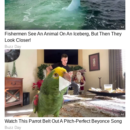
Adjustable Ring: ಉಂಗುರದ
ರಾಯಲ್ ಎಥ್ನಿಕ್ ಲುಕ್‌ಗಾಗಿ ಧರಿಸಿ
ಸೈಜ್ ಚಿಕ್ಕದು-ದೊಡ್ಡದು
ಕೋಲ್ಹಾಪುರಿ ಕಾಲ್ಗೆಜ್ಜೆಗಳು
ಮಾಡೋದು ಈಗ ಸುಲಭ: 6
ಟ್ರೆಂಡಿ ಡಿಸೈನ್‌ಗಳು ಇಲ್ಲಿವೆ!
ಸೀರೆಯಲ್ಲಿ Slim & Tall
Gen Z ಯುವಜನರ ಹೊಸ