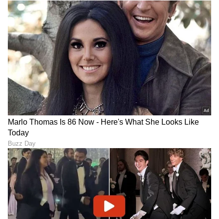
ಕಾಣಬೇಕೆ? ಈ ಡ್ರೇಪಿಂಗ್‌
ಕ್ರೇಝ್: ಕೃಷ್ಣನಿಂದ ಸ್ಫೂರ್ತಿ ಪಡೆದ
ಮಿಸ್ಟೇಕ್ ಅವಾಯ್ಡ್ ಮಾಡಿ
7 ಸಿಲ್ವರ್ ಜ್ಯುವೆಲ್ಲರಿ ಡಿಸೈನ್ಸ್
ನೋಡಿ
LATEST VIDEOS
"ರಾಜಕೀಯ ಬೇಡ, ಸಿನಿಮಾನೇ ಪ್ರಾಣ":
ಕನಕೋತ್ಸವದಲ್ಲಿ ರಿಷಬ್ ಶೆಟ್ಟಿ | Rishab
Shetty speech | Suvarna News
ಶೇ.50 ರಿಂದ ಶೇ.18 ಕ್ಕೆ TAX ಇಳಿಕೆ: ಮೋದಿ-
ಟ್ರಂಪ್ ಐತಿಹಾಸಿಕ ಒಪ್ಪಂದ | India US
Trade Deal | Party Rounds