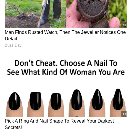
ಆರೋಗ್ಯ
, ಸೌಂದರ್ಯ, ಫಿಟ್‌ನೆಸ್,
ಕಿಚನ್ ಟಿಪ್ಸ್‌
,
ಸಂಬಂಧ,
ಫ್ಯಾಷನ್
,
ರೆಸಿಪಿ
ಅಪ್ಡೇಟ್‌ಗಳಿಗಾಗಿ
ಏಷ್ಯಾನೆಟ್ ಸುವರ್ಣ ನ್ಯೂಸ್‌ ಫಾಲೋ ಮಾಡಿ.
ಸಂಪೂರ್ಣ ಮಾಹಿತಿ ಒಂದೇ ಕ್ಲಿಕ್‌ನಲ್ಲಿ ಲಭ್ಯ. ಏಷ್ಯಾನೆಟ್
ಸುವರ್ಣ ನ್ಯೂಸ್ ಅಧಿಕೃತ ಆ್ಯಪ್ ಡೌನ್‌ಲೋಡ್ ಮಾಡಿ
ಹಾಗು ಎಲ್ಲಾ ಅಪ್‌ಡೇಟ್ ಗಳನ್ನು ಪಡೆಯಿರಿ.
ABOUT THE AUTHOR
Suvarna News
SN
ಪೊಲೀಸ್
ಮಹಿಳೆಯರು
ಮಹಿಳಾ ದಿನಾಚರಣೆ