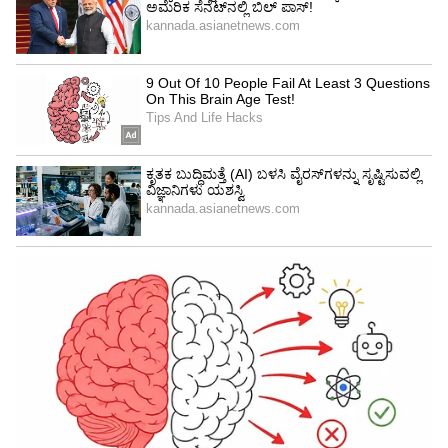
ಫ್ಯಾಷನ್ ನಲ್ಲಿ(Fashion) ಟಾಪ್ ನಟಿಯರೊಂದಿಗೆ
ಸ್ಪರ್ಧಿಸಬಹುದು
ಈ ಫೋಟೋಸ್ ನೋಡಿದರೆ, ಫ್ಯಾಷನ್ ಮತ್ತು ಸ್ಟೈಲ್ ನಲ್ಲಿ
ಬಿ-ಟೌನ್ ನಟಿಯರೊಂದಿಗೆ ಏಕ್ಷಾ ಸ್ಪರ್ಧಿಸುತ್ತಾರೆ ಎಂದು
ನೀವು ಅರ್ಥಮಾಡಿಕೊಂಡಿರಬೇಕು. ಇಲ್ಲಿ ಇವರು ಕಪ್ಪು ಬಣ್ಣದ
ಸ್ಲಿಟ್ ಡ್ರೆಸ್ ಧರಿಸಿರೋದನ್ನು ಕಾಣಬಹುದು, ಅದರಲ್ಲಿ ಅವರ
ಲೆಗ್ಸ್ ಫ್ಲೈನ್ಟ್ ಆಗಿವೆ. ಈ ಲುಕ್ನಲ್ಲಿ, ಅವರು ಬ್ಲಾಕ್ ಬ್ಯಾಗ್
ಜೊತೆಗೆ ಮ್ಯಾಚಿಂಗ್ ಹೀಲ್ಸ್, ಹೇರ್ ಸ್ಟೈಲ್ ಸಹ ಮಾಡಿದ್ದಾರೆ,
ಮತ್ತು ಫ್ರಿಯಾಂಗ್ಗಳು ತುಂಬಾ ಪರ್ಫೆಕ್ಟ್ ಆಗಿ ಕಾಣುತ್ತಿವೆ.
5
6