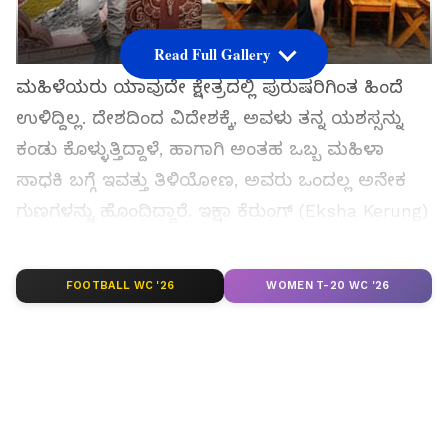
Read Full Gallery
ಮಹಿಳೆಯರು ಯಾವುದೇ ಕ್ಷೇತ್ರದಲ್ಲಿ ಪುರುಷರಿಗಿಂತ ಹಿಂದೆ
ಉಳಿದ್ದಿಲ್ಲ. ದೇಶದಿಂದ ವಿದೇಶಕ್ಕೆ, ಅವಳು ತನ್ನ ಯಶಸ್ಸನ್ನು
ಕಂಡು ಕೊಳ್ಳುತ್ತಿದ್ದಾಳೆ, ಹಾಗಾಗಿ ಅಂತಹ ಒಬ್ಬ ಮಹಿಳಾ
ಸಾಧಕಿ ಬಗ್ಗೆ ಇವತ್ತು ತಿಳಿಯೋಣ, ಅವರು ಒಂದಲ್ಲ ಅನೇಕ
ಗುಣಗಳನ್ನು ಹೊಂದಿದ್ದಾರೆ. ಇಕ್ಷಾ ಕೆರುಂಗ್ (Eksha Kerung)
ಎಂದೂ ಕರೆಯಲ್ಪಡುವ ಸಿಕ್ಕಿಂನ ಏಕ್ಷಾ ಹಂಗಾಮಾ ಸುಬ್ಬಾ ಬಗ್ಗೆ
ಇಲ್ಲಿ ಹೆಳ್ತಿದ್ದೀವಿ. ಈ 21 ವರ್ಷದ ಮಹಿಳೆಗೆ ಇಂದು ಯಾವುದೇ
FOOTBALL WC '26
WOMEN T-20 WC '26
ಮಾನ್ಯತೆಯ ಅಗತ್ಯವಿಲ್ಲ. ಪೊಲೀಸ್ ಅಧಿಕಾರಿಯಿಂದ ಹಿಡಿದು
ಬಾಕ್ಸರ್ ಮತ್ತು ಸೂಪರ್ ಮಾಡೆಲ್ ವರೆಗೆ, ಅವರ ಕಥೆ
ಪ್ರತಿಯೊಬ್ಬ ಮಹಿಳೆಗೂ ಸ್ಪೂರ್ತಿ ನೀಡುತ್ತೆ
ಸಮಗ್ರ ಸುದ್ದಿ ಮೂಲವನ್ನಾಗಿ asianet suvarna news ಅನ್ನು
ಆಯ್ಕೆ ಮಾಡಿಕೊಳ್ಳಿ