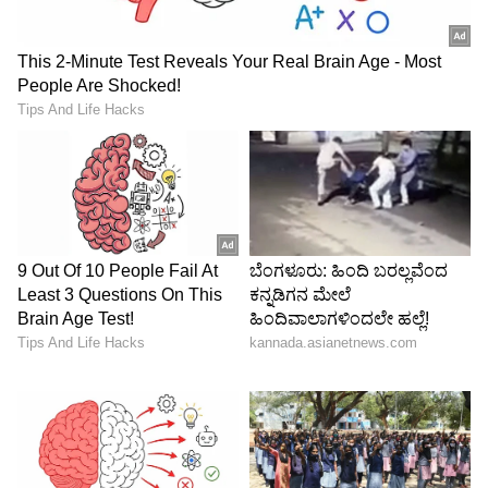
ಮತ್ತೊಂದೆಡೆ, ಅವರು ಬೀಚಿನಲ್ಲಿ ಬೀಚ್ ಕ್ಲಾತ್ಸ್ (Beach
cloths) ಕಾಣಿಸಿಕೊಂಡಿದ್ದಾರೆ, ಇದು ಅವರ ಬೋಲ್ಡ್
ಫ್ಯಾಷನ್‌ನ ಒಂದು ಲುಕ್ ನೀಡುತ್ತೆ. ಒಟ್ಟಾಗಿ ಎಲ್ಲಾ
ರೀತಿಯಲ್ಲೂ ಸೂಪರ್ ಮಾಡೆಲ್ ಆಗಿರೋ ಇವರು, ಸಖತ್
ಫಿಟ್ ಆಗಿದ್ದು, ತಮ್ಮ ಫಿಟ್ನೆಸ್ ಕಡೆಗೂ ಸಹ ತುಂಬಾನೆ ಗಮನ
ಹರಿಸ್ತಾರೆ.