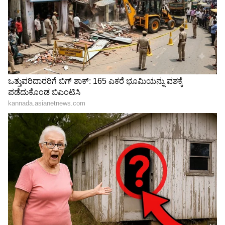
6
ಏಕ್ಷಾಳ ಸ್ಟೈಲ್ ಗೆ ಜನರು ಫಿದಾ ಆಗಿದ್ದಾರೆ!
ಮಾಡೆಲಿಂಗ್ ಜೊತೆಗೆ, ಅವರು ಬೈಕ್ ಸವಾರಿಯನ್ನು ಸಹ
ಇಷ್ಟಪಡುತ್ತಾರೆ. ಹಾಗೆಯೇ, ಅವರು ರಾಷ್ಟ್ರೀಯ ಮಟ್ಟದ
ಬಾಕ್ಸರ್(National Boxer) ಕೂಡ ಆಗಿದ್ದಾರೆ. ಈ ಚಿತ್ರದಲ್ಲಿ,
ಅವರು ಬೈಕಿನೊಂದಿಗೆ ಸ್ಟೈಲಿಶ್ ಬಟ್ಟೆಗಳಲ್ಲಿ
ಕಾಣಿಸಿಕೊಂಡಿರುವುದನ್ನು ನೀವು ನೋಡಬಹುದು. ಅವರು
ಟಾಪ್ ಮತ್ತು ಜೀನ್ಸ್ ನಲ್ಲಿ ತುಂಬಾ ಫಿಟ್ ಆಗಿ ಕಾಣುತ್ತಾರೆ.