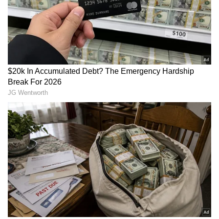
ಸೂಪರ್ ಮಾಡೆಲ್(Super Model) ಜೊತೆಗೆ ಪೊಲೀಸ್
ಅಧಿಕಾರಿಯೂ ಹೌದು!
ಸಿಕ್ಕಿಂ ಮೂಲದ ಏಕ್ಷಾ ಹಂಗಮಾ ಸುಬ್ಬಾ ತನ್ನ ಕಠಿಣ
ಪರಿಶ್ರಮದಿಂದ ಈ ಸಾಧನೆ ಮಾಡಿದ್ದಾರೆ, ಇದನ್ನು
ಮಾಡುವುದು ಎಲ್ಲರಿಗೂ ಸುಲಭವಲ್ಲ. ಈಕೆ ಮಹಿಳೆ ಪೊಲೀಸ್
ಅಧಿಕಾರಿ ಮಾತ್ರವಲ್ಲ, ಸೂಪರ್ ಮಾಡೆಲ್, ಬಾಕ್ಸರ್ ಮತ್ತು
ಬೈಕರ್ ಕೂಡ ಆಗಿದ್ದು, ಇದು ಅವರ ಕಠಿಣ ಪರಿಶ್ರಮಕ್ಕೆ
ಉದಾಹರಣೆಯಾಗಿದೆ. ಅವರು 2019 ರಲ್ಲಿ ತಮ್ಮ
ವೃತ್ತಿಜೀವನವನ್ನು ಪ್ರಾರಂಭಿಸಿದರು, ನಂತರ ಅವರು
ಮಾಡೆಲಿಂಗ್ ಸಹ ಪ್ರಯತ್ನಿಸಿದರು.