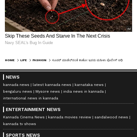
HOME
LIFE
FASHION
ಸೂಪರ್ ಮಾಡೆಲ್‌ನಂತೆ ಕಾಣೋ ಇವರು ಮಹಿಳಾ ಪೊಲೀಸ್ ಅಧಿಕಾರಿ!
NEWS
kannada news
latest kannada news
karnataka news
bengaluru news
Mysore news
india news in kannada
international news in kannada
ENTERTAINMENT NEWS
Kannada Cinema News
kannada movies review
sandalwood news
kannada tv shows
SPORTS NEWS