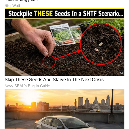
ABOUT THE AUTHOR
Govindaraj S
GS
ಏಷ್ಯಾನೆಟ್ ಸುವರ್ಣ ಡಿಜಿಟಲ್ ಕನ್ನಡ ವಿಭಾಗದಲ್ಲಿ ಉಪ ಸಂಪಾದಕ.
ಕಳೆದ 8 ವರ್ಷಗಳಿಂದ ಮಾಧ್ಯಮ ಪ್ರಪಂಚದಲ್ಲಿದ್ದೇನೆ. ಹುಟ್ಟಿ
ಬೆಳೆದಿದ್ದು ಬೆಂಗಳೂರಿನಲ್ಲಿ. ಸ್ನಾತಕೋತ್ತರ ಪದವಿಯನ್ನು ಬೆಂಗಳೂರು
ವಿಶ್ವವಿದ್ಯಾಲಯದಿಂದ ಪಡೆದಿದ್ದೇನೆ. ದೂರದರ್ಶನದಲ್ಲಿ ಇಂಟರ್ನ್‌ಶಿಪ್
ಸಮಂತಾ ರುತ್ ಪ್ರಭು
ನಿರ್ವಹಣೆ. ಪ್ರಜಾವಾಣಿ ಮತ್ತು ಉದಯವಾಣಿ ಡಿಜಿಟಲ್ ವಿಭಾಗದಲ್ಲಿ
ಟಾಲಿವುಡ್
ಮನರಂಜನಾ ಸುದ್ದಿ
ಸೆಲೆಬ್ರಿಟಿಗಳು
ಬರಹಗಾರ ಹಾಗೂ ಕಂಟೆಂಟ್ ಡೆವಲಪರ್ ಆಗಿ ಕೆಲಸ ಮಾಡಿದ್ದೇನೆ.
ಮನರಂಜನೆ ಸುದ್ದಿಗಳ ಬಗ್ಗೆ ತುಂಬಾ ಆಸಕ್ತಿ. ಸಿನಿಮಾ ವೀಕ್ಷಿಸುವುದು,
ಸಂಗೀತ ಕೇಳುವುದು ಮತ್ತು ಕ್ರೀಡೆ ನೆಚ್ಚಿನ ಹವ್ಯಾಸಗಳು.
ಕನ್ನಡ ಸಿನಿಮಾ (
Kannada Cinema News
), ಟಿವಿ
ಕಾರ್ಯಕ್ರಮಗಳು (
Kannada TV Shows
), ಸೆಲೆಬ್ರಿಟಿ
ಸುದ್ದಿಗಳು ಮತ್ತು ಇತ್ತೀಚಿನ ಸುದ್ದಿಗಳಿಗಾಗಿ ಏಷ್ಯಾನೆಟ್