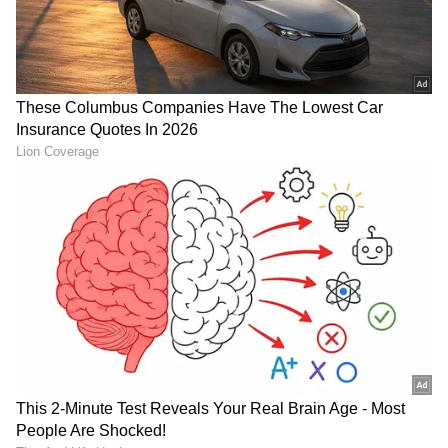
ಸುವರ್ಣ ನ್ಯೂಸ್‌ನಲ್ಲಿ ಮನರಂಜನಾ ವಿಭಾಗ ನೋಡಿ.
ಸಿನಿಮಾ ವಿಮರ್ಶೆಗಳು (
Kannada Movies Review
),
ತಾರೆಯರ ಸಂದರ್ಶನಗಳು, ಧಾರಾವಾಹಿ ಅಪ್‌ಡೇಟ್ಸ್‌,
ತೆರೆಮರೆಯ ಕಥೆಗಳು,
OTT ರಿಲೀಸ್‌
ಗಳ ಬಗ್ಗೆ
ಮಾಹಿತಿಯೂ ಇಲ್ಲಿದೆ.