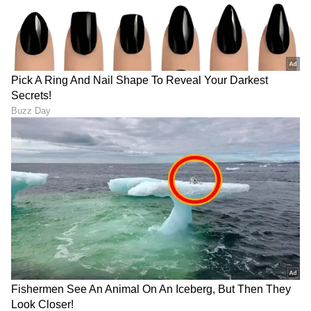
'ಅಮೃತಧಾರೆ'ಯಲ್ಲಿ ನಾಗತಿಹಳ್ಳಿ
YouTuber Driving license
ಚಂದ್ರಶೇಖರ್ ಸಿನಿಮಾದ ನೆನಪು..
Suspend: ಕುಡಿದು ಕಾರು ಓಡಿಸಿದ
ಭೂಮಿಕಾ ಬಗ್ಗೆ ಅಭಿಮಾನಿಗಳಲ್ಲಿ
'ಯೂಟ್ಯೂಬರ್ ಧನ್ಯ' ಲೈಸೆನ್ಸ್ 3
ಶುರುವಾಯ್ತು ಆತಂಕ!
ತಿಂಗಳು ಸಸ್ಪೆಂಡ್!
LATEST VIDEOS
"ರಾಜಕೀಯ ಬೇಡ, ಸಿನಿಮಾನೇ ಪ್ರಾಣ":
ಕನಕೋತ್ಸವದಲ್ಲಿ ರಿಷಬ್ ಶೆಟ್ಟಿ | Rishab
Shetty speech | Suvarna News
ಶೇ.50 ರಿಂದ ಶೇ.18 ಕ್ಕೆ TAX ಇಳಿಕೆ: ಮೋದಿ-
ಟ್ರಂಪ್ ಐತಿಹಾಸಿಕ ಒಪ್ಪಂದ | India US