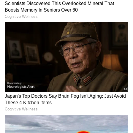
2
5
Image Credit :
Rajanddk Instagram
ಸಮಂತಾ ಜೊತೆ ಕೆಲಸದ ಬಗ್ಗೆ ರಾಜ್ ಮಾತು
ಈ ಚಿತ್ರದ ನಿರ್ಮಾಪಕ ಹಾಗೂ ಸಮಂತಾ ಪತಿ ರಾಜ್
ನಿಡಿಮೋರು, ಇದೀಗ ಪತ್ನಿ ಜೊತೆ ಕೆಲಸ ಮಾಡಿದ ಅನುಭವ
ಹಂಚಿಕೊಂಡಿದ್ದಾರೆ. ಸಮಂತಾ 'ಸ್ವತಃ ಪರಿಶ್ರಮದಿಂದ ಮೇಲೆ
ಬಂದ ನಟಿ' ಎಂದು ಕರೆದ ರಾಜ್, 'ನಮ್ಮಿಬ್ಬರ ನಡುವೆ ಅದ್ಭುತ
ಹೊಂದಾಣಿಕೆ ಇದೆ' ಎಂದಿದ್ದಾರೆ. ನ್ಯೂಸ್ 18 ಜೊತೆ