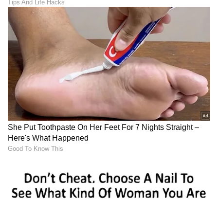
DOWNLOAD APP
RECOMMENDED STORIES
Atiq Ahmed: ಗ್ಯಾಂಗಸ್ಟಾರ್
Saif Ali Khan: ಅಣ್ಣನ ಸೀಕ್ರೆಟ್
ಅತೀಕ್ ಅಹ್ಮದ್ ಮಗನ ಕಾರು
ಮದುವೆಗೆ ತಂಗಿಯರಿಗೇ ಇರಲಿಲ್ವಾ
ಶೋಧನೆಯಲ್ಲಿ ಪೊಲೀಸರಿಗೆ
ಎಂಟ್ರಿ? ಶಾಕ್ ಆಗಿತ್ತು ಇಡೀ
ಶಾಕ್! ಸಿಕ್ಕ ಆ ಎರಡು ಪುಸ್ತಕಗಳ
ಫ್ಯಾಮಿಲಿ!
ಹಿಂದೆ ಅಡಗಿದ ಕಥೆಯೇನು?