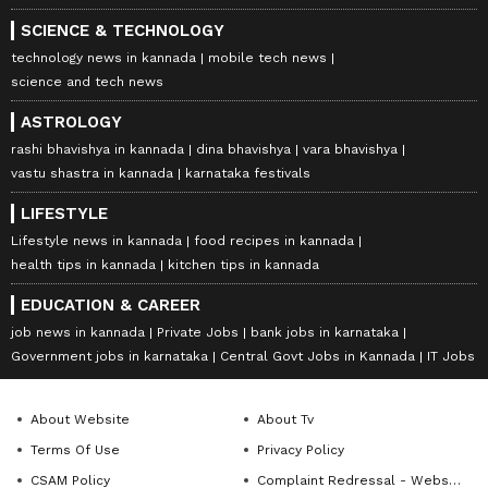
SCIENCE & TECHNOLOGY
technology news in kannada
mobile tech news
science and tech news
ASTROLOGY
rashi bhavishya in kannada
dina bhavishya
vara bhavishya
vastu shastra in kannada
karnataka festivals
LIFESTYLE
Lifestyle news in kannada
food recipes in kannada
health tips in kannada
kitchen tips in kannada
EDUCATION & CAREER
job news in kannada
Private Jobs
bank jobs in karnataka
Government jobs in karnataka
Central Govt Jobs in Kannada
IT Jobs
About Website
About Tv
Terms Of Use
Privacy Policy
CSAM Policy
Complaint Redressal - Website