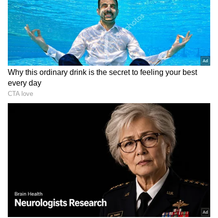
ಅಭಿಮಾನಿಗಳು ಸಖತ್ ಇಷ್ಟಪಟ್ಟಿದ್ದಾರೆ.
ಸಮಗ್ರ ಸುದ್ದಿ ಮೂಲವನ್ನಾಗಿ asianet suvarna news ಅನ್ನು
ಆಯ್ಕೆ ಮಾಡಿಕೊಳ್ಳಿ