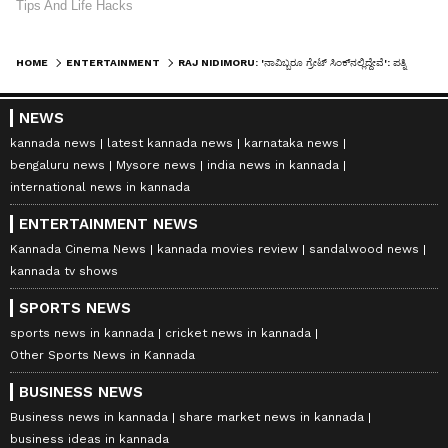
HOME
ENTERTAINMENT
RAJ NIDIMORU: 'ನಾವಿಬ್ಬರೂ ಗ್ರೇಟ್ ಸಿಂಕ್‌ನಲ್ಲಿದ್ದೇವೆ': ಪತ್ನಿ ಸಮಂತಾಳನ್ನು ಹಾಡಿ ಹೊಗಳಿದ್ದೇಕೆ ರಾಜ್!
NEWS
kannada news
latest kannada news
karnataka news
bengaluru news
Mysore news
india news in kannada
international news in kannada
ENTERTAINMENT NEWS
Kannada Cinema News
kannada movies review
sandalwood news
kannada tv shows
SPORTS NEWS
sports news in kannada
cricket news in kannada
Other Sports News in Kannada
BUSINESS NEWS
Business news in kannada
share market news in kannada
business ideas in kannada