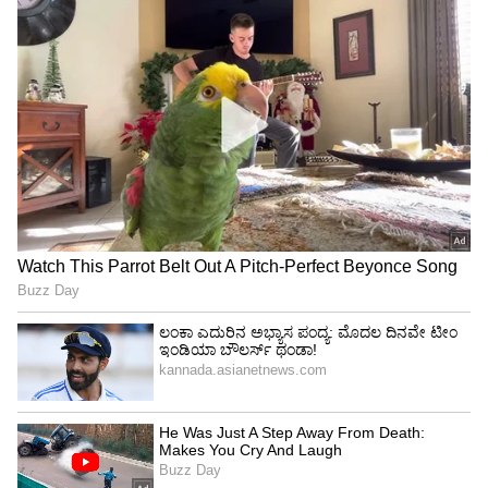
Image Credit :
Asianet News
ಮಾನಸಿಕವಾಗಿ ಸಿದ್ಧರಾಗಿರುತ್ತಾರೆ
'ಆಕೆ ಮೊದಲ ಟೇಕ್‌ನಲ್ಲೇ ಅತ್ಯುತ್ತಮ ಅಭಿನಯ ನೀಡುತ್ತಾರೆ.
ಅದಕ್ಕಾಗಿಯೇ ನಾನು ಹೆಚ್ಚಾಗಿ ಅವರ ಮೊದಲ ಟೇಕ್ ಅನ್ನೇ
ಬಳಸಿಕೊಳ್ಳುತ್ತೇನೆ. ಯಾಕಂದ್ರೆ, ವಿಭಿನ್ನವಾಗಿ ಏನನ್ನಾದರೂ
ಮಾಡಲು ಆಕೆ ಮಾನಸಿಕವಾಗಿ ಸಿದ್ಧರಾಗಿರುತ್ತಾರೆ' ಎಂದು
ರಾಜ್ ವಿವರಿಸಿದ್ದಾರೆ. ಚಿತ್ರರಂಗದಲ್ಲಿ ನಟ-ನಟಿಯರ ವೃತ್ತಿ
ಜೀವನದ ಅವಧಿಯ ಬಗ್ಗೆ ನಾವು ಆಗಾಗ ಚರ್ಚಿಸುತ್ತೇವೆ.
ಎಷ್ಟೇ ಆದರೂ, ಒಬ್ಬ ನಟನನ್ನು ದೀರ್ಘಕಾಲ ಚಿತ್ರರಂಗದಲ್ಲಿ
ಉಳಿಸುವುದು ಅವರ ನಟನಾ ಕೌಶಲ್ಯ ಮಾತ್ರ ಅನ್ನೋದು
ನಮಗೆ ಗೊತ್ತಿದೆ' ಎಂದು ರಾಜ್ ಹೇಳಿದ್ದಾರೆ.