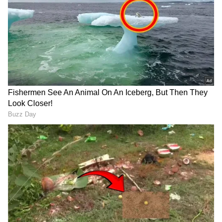
ಮಾತನಾಡಿದ ಅವರು, 'ಸಮಂತಾ ಸದಾ ಹೊಸತನಕ್ಕೆ
ಹಸಿದಿರುವ, ಸ್ವಂತವಾಗಿ ಬೆಳೆದ ನಟಿ. ನಾನು ಆಕೆಯ ಆರಂಭದ
ಸಿನಿಮಾಗಳನ್ನು ನೋಡಿಲ್ಲ, ಆದರೆ ಆಕೆಗೆ ಸಿಕ್ಕ ಜನಪ್ರಿಯತೆ
ಮತ್ತು ಹಲವು ವರ್ಷಗಳಿಂದ ಆಕೆ ಅನುಭವಿಸಿದ ಸ್ಟಾರ್‌ಡಮ್
ಬಗ್ಗೆ ನನಗೆ ತಿಳಿದಿದೆ' ಎಂದು ಹೇಳಿದ್ದಾರೆ.