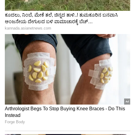
Related Articles
Maa Inti Bangaram Review: ಮಾಸ್ ಅವತಾರದಲ್ಲಿ
ಸಮಂತಾ: ಇಲ್ಲಿದೆ 'ಮಾ ಇಂಟಿ ಬಂಗಾರಂ' ಮೊದಲ
ವಿಮರ್ಶೆ!
Samantha: ಕೊನೆಗೂ ನನಸಾಯ್ತು ಸಮಂತಾ ಕನಸು:
ಅಂದು ಆ ಕಾರ್ಯಕ್ರಮದಲ್ಲಿ ಹೀಗಾ ಹೇಳಿದ್ದು?
3
5