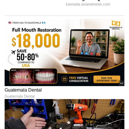
ಹೇಳುತ್ತಿದ್ದರು' ಎಂದು ರಾಜ್ ನೆನಪಿಸಿಕೊಂಡರು. ಕೊನೆಯಲ್ಲಿ,
'ನಾವಿಬ್ಬರೂ ಗ್ರೇಟ್ ಸಿಂಕ್‌ನಲ್ಲಿದ್ದೇವೆ' ಎಂದು ರಾಜ್ ತಮ್ಮ
ಮಾತಿಗೆ ಪೂರ್ಣವಿರಾಮ ಇಟ್ಟರು.
5
5
Image Credit :
Instagram / Samantha
ವೈಯಕ್ತಿಕ ಜೀವನದ ಬಗ್ಗೆ
ಪಿಂಕ್‌ವಿಲ್ಲಾದ ವಿಶೇಷ ವರದಿಯ ಪ್ರಕಾರ, ಈ ಜೋಡಿ ತಮ್ಮ
ಮೊದಲ ಮಗುವಿನ ನಿರೀಕ್ಷೆಯಲ್ಲಿದ್ದಾರೆ ಎಂದು ಹೇಳಲಾಗಿದೆ.