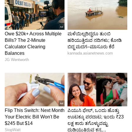
Image Credit :
Samantha/ Instagram
'ನಮ್ಮಿಬ್ಬರ ಮಧ್ಯೆ ಸಖತ್ ಸಿಂಕ್ ಇದೆ'
ಒಬ್ಬ ನಟಿಯ ಸೃಜನಶೀಲ ಪ್ರಕ್ರಿಯೆ ಮತ್ತು ಸಮಂತಾ ಒಂದು
ಪರ್ಫೆಕ್ಟ್ ಟೇಕ್‌ಗಾಗಿ ಎಷ್ಟು ಶ್ರಮಿಸುತ್ತಾರೆ ಎಂಬುದರ
ಬಗ್ಗೆಯೂ ರಾಜ್ ಮಾತನಾಡಿದ್ದಾರೆ. 'ಈ ಸೆಟ್‌ನಲ್ಲೂ ಅಷ್ಟೇ,
ಆಕೆಗೆ ಯಾವುದಾದರೂ ಟೇಕ್ ಇಷ್ಟವಾಗದಿದ್ದರೆ, ಅದನ್ನು
ಇನ್ನಷ್ಟು ಹೇಗೆ ಉತ್ತಮಪಡಿಸಬಹುದು ಎಂದು ನಾವು
ಚರ್ಚಿಸುತ್ತಿದ್ದೆವು' ಎಂದರು. "ಕಳೆದ ಕೆಲವು ವರ್ಷಗಳಲ್ಲಿ ಆಕೆ
ಈ ವಿಷಯದಲ್ಲಿ ತುಂಬಾ ಪಳಗಿದ್ದಾರೆ. ಮಾನಿಟರ್‌ನಲ್ಲಿ ತನ್ನ
ನಟನೆ ನೋಡಿದಾಗ, 'ನನ್ನಿಂದ ಈ ರೀತಿ ನಟನೆ
ಬಂದಿರೋದನ್ನು ನಾನೇ ನೋಡಿರಲಿಲ್ಲ' ಎಂದು ಆಕೆ