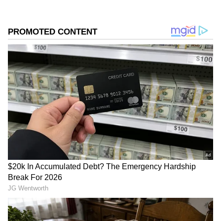
ಸಮಗ್ರ ಸುದ್ದಿ ಮೂಲವನ್ನಾಗಿ asianet suvarna news ಅನ್ನು
ಆಯ್ಕೆ ಮಾಡಿಕೊಳ್ಳಿ
2
6