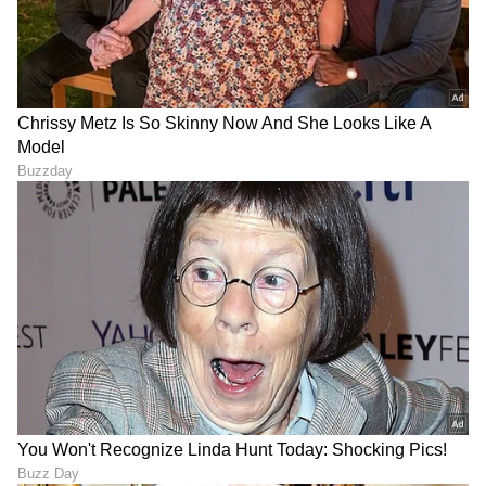
LATEST VIDEOS
"ರಾಜಕೀಯ ಬೇಡ, ಸಿನಿಮಾನೇ ಪ್ರಾಣ":
ಕನಕೋತ್ಸವದಲ್ಲಿ ರಿಷಬ್ ಶೆಟ್ಟಿ | Rishab
Shetty speech | Suvarna News
ಶೇ.50 ರಿಂದ ಶೇ.18 ಕ್ಕೆ TAX ಇಳಿಕೆ: ಮೋದಿ-
ಟ್ರಂಪ್ ಐತಿಹಾಸಿಕ ಒಪ್ಪಂದ | India US
Trade Deal | Party Rounds