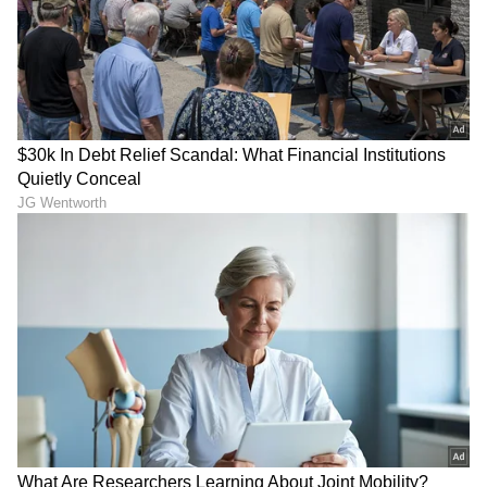
ನೀಡಿದ್ದಾರೆ.
LATEST VIDEOS
ಕ್ರಿಕೆಟ್ ಮತ್ತು ಕ್ರೀಡಾ ಜಗತ್ತಿನ (
Sports News in
Kannada
) ಕ್ಷಣಕ್ಷಣದ ಕನ್ನಡ ಸುದ್ದಿ ಅಪ್ಡೇಟ್‌ಗಳಿಗಾಗಿ
ಏಷ್ಯಾನೆಟ್ ಸುವರ್ಣ ನ್ಯೂಸ್‌ ಫಾಲೋ ಮಾಡಿ.
IPL
Live
ಸೇರಿದಂತೆ ಟೀಂ ಇಂಡಿಯಾದ ಬ್ರೇಕಿಂಗ್ ಸುದ್ದಿ