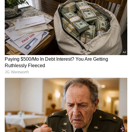
Image Credit :
ANI
ರೋಹಿತ್ ವಿದಾಯ ಇಲ್ಲ, ಸುಳ್ಳು ಪೋಸ್ಟರ್ ವೈರಲ್
ರೋಹಿತ್ ಶರ್ಮಾ ಯಾವುದೇ ವಿದಾಯ ಘೋಷಣೆ
ಮಾಡಿಲ್ಲ. ಸದ್ಯ ಸೋಶಿಯಲ್ ಮೀಡಿಯಾದಲ್ಲಿ
ಹರಿದಾಡುತ್ತಿರುವ ರೋಹಿತ್ ವಿದಾಯದ ಪೋಸ್ಟರ್
ನಕಲಿಯಾಗಿದೆ. ಈ ಕುರಿತು ಯಾವುದೇ ಘೋಷಣೆಯಾಗಲಿ,
ಬಿಸಿಸಿಐಗೆ ಯಾವುದೇ ವಿದಾಯ ಪತ್ರವನ್ನು, ಸುಳಿವನ್ನು
ನೀಡಿಲ್ಲ. ನಕಲಿ ಸುದ್ದಿ ಹರಡಲಾಗುತ್ತಿದೆ ಎಂದು ಹಲವು
ಮಾಧ್ಯಮಗಳು ವರದಿ ಮಾಡಿದೆ.