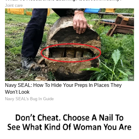
(
Cricket News in Kannada
), ವಿಶೇಷ ವರದಿಗಳು
ಮತ್ತು ನೇರ ಪ್ರಸಾರಗಳೊಂದಿಗೆ ಸಂಪೂರ್ಣ ಮಾಹಿತಿ
ನಿಮ್ಮ ಒಂದೇ ಕ್ಲಿಕ್‌ನಲ್ಲಿ ಲಭ್ಯ. ಏಷ್ಯಾನೆಟ್ ಸುವರ್ಣ
ನ್ಯೂಸ್ ಅಧಿಕೃತ ಆ್ಯಪ್ ಡೌನ್‌ಲೋಡ್ ಮಾಡಿ ಹಾಗೂ
ಎಲ್ಲಾ ಅಪ್‌ಡೇಟ್ ಗಳನ್ನು ಪಡೆಯಿರಿ.
ABOUT THE AUTHOR
Chethan Kumar
CK
ಎಲೆಕ್ಟ್ರಾನಿಕ್, ಡಿಜಿಟಲ್ ಮಾಧ್ಯಮ ಸೇರಿ ಪತ್ರಿಕೋದ್ಯಮದಲ್ಲಿ 13
ವರ್ಷಗಳ ಅನುಭವ. ಊರು ಧರ್ಮಸ್ಥಳ. ಪತ್ರಿಕೋದ್ಯಮ
ಸ್ನಾತಕೋತ್ತರ ಪದವಿ ಪಡೆದಿದ್ದು ಉಜಿರೆ ಎಸ್‌ಡಿಎಂನಲ್ಲಿ. ಟಿವಿ9,
ಸ್ಟಾರ್ ಸ್ಪೋರ್ಟ್ಸ್‌ನಲ್ಲಿ ಕಾರ್ಯ ನಿರ್ವಹಿಸಿದ ಅನುಭವವಿದೆ.
ರೋಹಿತ್ ಶರ್ಮಾ
ರಾಷ್ಟ್ರೀಯ, ಅಂತಾರಾಷ್ಟ್ರೀಯ, ಜಿಯೋ ಪಾಲಿಟಿಕ್ಸ್, ಆಟೋ, ಟೆಕ್,
ಕ್ರಿಕೆಟ್
ಟೀಮ್ ಇಂಡಿಯಾ
ಸ್ಪೋರ್ಟ್ಸ್..ಏನೇ ಕೊಟ್ಟರೂ ಬರೆಯೋದು ನನ್ನ ಶಕ್ತಿ.