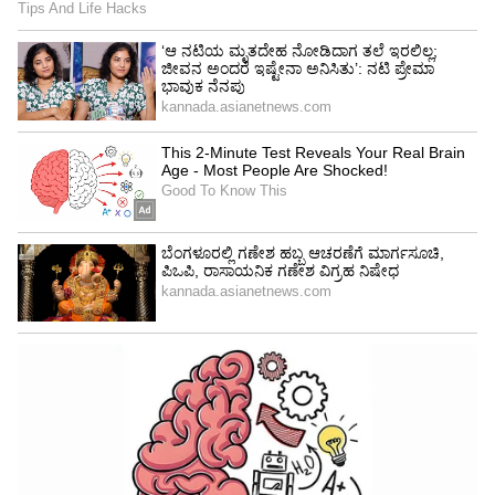
4
6
Image Credit :
ANI
ಯೂಟ್ಯೂಬ್ ವಿಡಿಯೋಗಳಿಂದ ವೈರಲ್
ಯೂಟ್ಯೂಬ್‌ನಲ್ಲಿ ಹಲವು ವಿಡಿಯೋಗಳು ಈ ಕುರಿತು ಸುದ್ದಿ
ನೀಡಲಾಗಿದೆ. 2027ರ ಅಕ್ಟೋಬರ್ ತಿಂಗಳಲ್ಲಿ ಏಕದಿನ