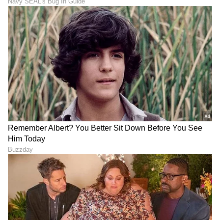
Ind vs Afg: ಟೀಂ ಇಂಡಿಯಾಗೆ
ಭಾರತ ಎದುರು ಟಾಸ್ ಗೆದ್ದ
ಮತ್ತೊಂದು ಆಘಾತ, ಮತ್ತೋರ್ವ
ಆಫ್ಘಾನಿಸ್ತಾನ ಬೌಲಿಂಗ್ ಆಯ್ಕೆ!
ಸ್ಟಾರ್ ಕ್ರಿಕೆಟಿಗನಿಗೆ ಗಾಯ!
ಟೀಂ ಇಂಡಿಯಾದಲ್ಲಿ ಮೂರು
ಮೇಜರ್ ಚೇಂಜ್
ವೈಭವ್ ಸೂರ್ಯವಂಶಿ ಬೆನ್ನಿಗೆ
ಆಟವಾಡಲು ಮಗನನ್ನು ಲಂಡನ್
ನಿಂತ ಬಿಸಿಸಿಐ; ಮೈದಾನದಲ್ಲಿ
ಸಿಟಿ ಪಾರ್ಕ್‌ಗೆ ಕರೆದೊಯ್ದ
ಕಿರಿಕ್ ಮಾಡಿದ ಶ್ರೀಲಂಕಾ
ವಿರಾಟ್ ಕೊಹ್ಲಿ, ಫ್ಯಾನ್ಸ್‌ನಿಂದ
ಆಟಗಾರನಿಗೆ ಬಿತ್ತು ಭಾರೀ ದಂಡ!
ವಿಶೇಷ ಮನವಿ