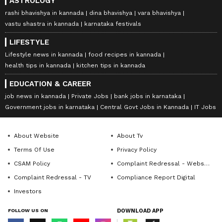
ASTROLOGY
rashi bhavishya in kannada
dina bhavishya
vara bhavishya
vastu shastra in kannada
karnataka festivals
LIFESTYLE
Lifestyle news in kannada
food recipes in kannada
health tips in kannada
kitchen tips in kannada
EDUCATION & CAREER
job news in kannada
Private Jobs
bank jobs in karnataka
Government jobs in karnataka
Central Govt Jobs in Kannada
IT Jobs
About Website
About Tv
Terms Of Use
Privacy Policy
CSAM Policy
Complaint Redressal - Website
Complaint Redressal - TV
Compliance Report Digital
Investors
FOLLOW US ON
DOWNLOAD APP