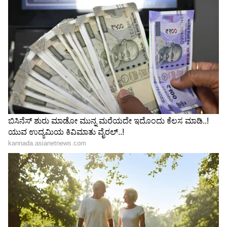
Related Articles
ಆಫ್ಘಾನ್ ವಿರುದ್ದ ಪಂದ್ಯದಲ್ಲಿ ಇತಿಹಾಸ ರಚಿಸಿದ
ರೋಹಿತ್ ಶರ್ಮಾ, ಭಾರತೀಯ ಕ್ರಿಕೆಟ್‌ನಲ್ಲಿ ಮೈಲಿಗಲ್ಲು
ಐಸಿಸಿ ಏಕದಿನ ವಿಶ್ವಕಪ್ ದಿನಾಂಕ ನಿಗಧಿ, ಕಮ್‌ಬ್ಯಾಕ್‌ಗೆ
ಸಜ್ಜಾದ ವಿರಾಟ್ ಕೊಹ್ಲಿ ರೋಹಿತ್ ಶರ್ಮಾ
3
6