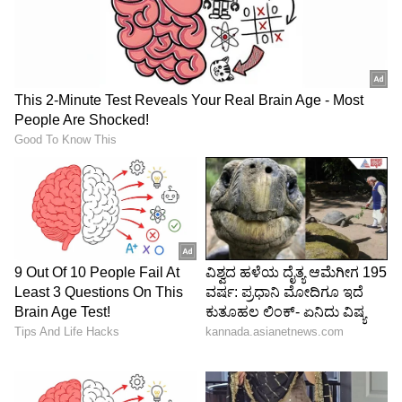
ವಿಶ್ವಕಪ್ ಟೂರ್ನಿ ನಡೆಯಲಿದೆ. ಇನ್ನೂ ಒಂದೂವರೆ ವರ್ಷ
ಸಮಯವಿದೆ. ಹೀಗಾಗಿ ರೋಹಿತ್ ಶರ್ಮಾ ಫಿಟ್ನೆಸ್, ಫಾರ್ಮ್
ಹಾಗೂ ವಯಸ್ಸಿನ ಕಾರಣ ಬಿಸಿಸಿಐ ಏಕದಿನ ವಿಶ್ವಕಪ್‌ಗೆ
ಪರಿಗಣಿಸುವುದಿಲ್ಲ ಎಂದು ಯೂಟ್ಯೂಬ್ ವಿಡಿಯೋಗಳಲ್ಲಿ
ಹೇಳಲಾಗಿದೆ.ಆದರೆ ಈ ಸುದ್ದಿ ಸುಳ್ಳು ಅನ್ನೋದು
ಖಚಿತವಾಗಿದೆ.
5
6
Image Credit :
Getty
2ನೇ ಪಂದ್ಯದಲ್ಲಿ ಅಬ್ಬರಿಸಿದ ರೋಹಿತ್