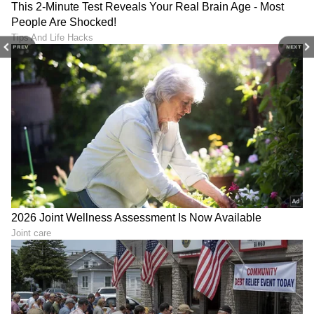
6
PREV
NEXT
6
Image Credit :
Asianet News
ರೋಹಿತ್ ಶರ್ಮಾ ಫಾರ್ಮ್
ಐಪಿಎಲ್ ಟೂರ್ನಿಯಲ್ಲೂ ಮುಂಬೈ ಇಂಡಿಯನ್ಸ್ ಪರ
ನಿರೀಕ್ಷಿತ ಹೋರಾಟ ನೀಡಿರಲಿಲ್ಲ. ಹೀಗಾಗಿ ರೋಹಿತ್ ಶರ್ಮಾ
ಫಾರ್ಮ್ ಕುರಿತು ಹಲವು ಅನುಮಾನ ಮೂಡಿತ್ತು. ಇದರ
ಬೆನ್ನಲ್ಲೇ ಆಫ್ಘಾನಿಸ್ತಾನ ವಿರುದ್ಧ ಮೊದಲ ಪಂದ್ಯದಲ್ಲಿ 16 ರನ್
ಸಿಡಿಸಿದ್ದರು. ಆದರೆ 2ನೇ ಪಂದ್ಯದಲ್ಲಿ 48 ರನ್ ಕಾಣಿಕೆ