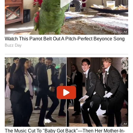
ಇಂಗ್ಲೆಂಡ್ ನಡುವಿನ ಪಂದ್ಯದ ಟಿಕೆಟ್‌ಗೆ ಬೇಡಿಕೆ ಹೆಚ್ಚಾಗುವ
ಸಾಧ್ಯತೆ ಇದೆ ಎಂದು ಮೈಕ್ ಆರ್ಥಟನ್ ಹೇಳಿದ್ದಾರೆ.
4