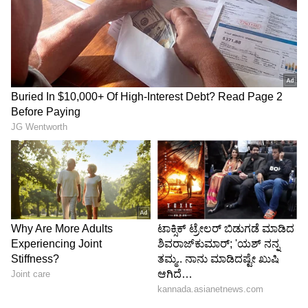
5
6
Image Credit :
X/@StarSportsIndia
ಜೂನ್ 26ರಿಂದ ಸರಣಿ ಆರಂಭ
ಭಾರತ ತಂಡದ ಐರ್ಲೆಂಡ್ ಹಾಗೂ ಇಂಗ್ಲೆಂಡ್ ಪ್ರವಾಸ ಜೂನ್
26 ರಿಂದ ಆರಂಭಗೊಳ್ಳಲಿದೆ. ಜೂನ್ 26 ಹಾಗೂ ಜೂನ್ 28
ರಂದು ಐರ್ಲೆಂಡ್ ವಿರುದ್ಧ ಟೀಂ ಇಂಡಿಯಾ ಹೋರಾಟ
ನಡೆಸಲಿದೆ. ಬಳಿಕ ಇಂಗ್ಲೆಂಡ್ ಪ್ರವಾಸ ಮಾಡಲಿದೆ. ಇಂಗ್ಲೆಂಡ್
ವಿರುದ್ದ 5 ಟಿ20 ಪಂದ್ಯದ ಸರಣಿ ಆಡಲಿದೆ.