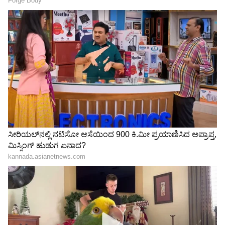
ಎಲ್ಲಾ ಖರ್ಚು ವೆಚ್ಚ ಬಿಸಿಸಿಐ ನೋಡಿಕೊಳ್ಳಲಿದೆ, ವೈಭವ್
ಸೂರ್ಯವಂಶಿಗಾಗಿ ಮಹತ್ವದ ನಿರ್ಧಾರ
3
6
Image Credit :
Sky Sports
ಭಾರತ ಇಂಗ್ಲೆಂಡ್ ಟಿಕೆಟ್ ಬೇಡಿಕೆ
ವೈಭವ್ ಸೂರ್ಯವಂಶಿ ಕುರಿತು ಇಂಗ್ಲೆಂಡ್ ಮಾಧ್ಯಮಗಳು,
ಸೋಶಿಯಲ್ ಮೀಡಿಯಾಗಳಲ್ಲಿ ಸುದ್ದಿಗಳು, ವಿಡಿಯೋಗಳು
ಸಂಚಲನ ಮೂಡಿಸುತ್ತಿದೆ. ಇದರಿಂದ ಭಾರತ ಹಾಗೂ