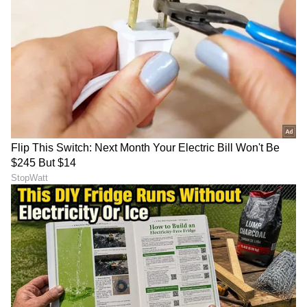
ಕ್ರಿಕೆಟ್ ಮತ್ತು ಕ್ರೀಡಾ ಜಗತ್ತಿನ (
Sports News in
Kannada
) ಕ್ಷಣಕ್ಷಣದ ಕನ್ನಡ ಸುದ್ದಿ ಅಪ್ಡೇಟ್‌ಗಳಿಗಾಗಿ
ಏಷ್ಯಾನೆಟ್ ಸುವರ್ಣ ನ್ಯೂಸ್‌ ಫಾಲೋ ಮಾಡಿ.
IPL
Live
ಸೇರಿದಂತೆ ಟೀಂ ಇಂಡಿಯಾದ ಬ್ರೇಕಿಂಗ್ ಸುದ್ದಿ
(
Cricket News in Kannada
), ವಿಶೇಷ ವರದಿಗಳು
ಮತ್ತು ನೇರ ಪ್ರಸಾರಗಳೊಂದಿಗೆ ಸಂಪೂರ್ಣ ಮಾಹಿತಿ
ನಿಮ್ಮ ಒಂದೇ ಕ್ಲಿಕ್‌ನಲ್ಲಿ ಲಭ್ಯ. ಏಷ್ಯಾನೆಟ್ ಸುವರ್ಣ
ನ್ಯೂಸ್ ಅಧಿಕೃತ ಆ್ಯಪ್ ಡೌನ್‌ಲೋಡ್ ಮಾಡಿ ಹಾಗೂ
ಎಲ್ಲಾ ಅಪ್‌ಡೇಟ್ ಗಳನ್ನು ಪಡೆಯಿರಿ.
ABOUT THE AUTHOR
Chethan Kumar
CK
ಎಲೆಕ್ಟ್ರಾನಿಕ್, ಡಿಜಿಟಲ್ ಮಾಧ್ಯಮ ಸೇರಿ ಪತ್ರಿಕೋದ್ಯಮದಲ್ಲಿ 13