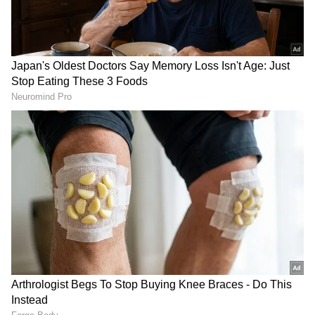
Related Articles
ಕೇವಲ ಎರಡೇ ತಂಡ, ಐಪಿಎಲ್ ಹರಾಜಿನ ಕುರಿತು
ಅಚ್ಚರಿ ಹೇಳಿಕೆ ನೀಡಿದ ವೈಭವ್ ಸೂರ್ಯವಂಶಿ