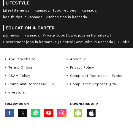
LIFESTYLE
Lifestyle news in kannada
food recipes in kannada
health tips in kannada
kitchen tips in kannada
EDUCATION & CAREER
job news in kannada
Private Jobs
bank jobs in karnataka
Government jobs in karnataka
Central Govt Jobs in Kannada
IT Jobs
About Website
About Tv
Terms Of Use
Privacy Policy
CSAM Policy
Complaint Redressal - Website
Complaint Redressal - TV
Compliance Report Digital
Investors
FOLLOW US ON
DOWNLOAD APP
© Copyright 2026 Asianxt Digital Technologies Private Limited (Formerly
known as Asianet News Media & Entertainment Private Limited) | All Rights