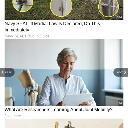
Image Credit :
Vaibhav Suryavanshi Instagram
ಭಾರತ ತಂಡಕ್ಕೆ ಆಯ್ಕೆಯಾದ ಕಿರಿಯ ಕ್ರಿಕೆಟಿಗ
ವೈಭವ್ ಸೂರ್ಯವಂಶಿ ಕೇವಲ 15ನೇ ವಯಸ್ಸಿಗೆ ಟೀಂ
ಇಂಡಿಯಾಗೆ ಆಯ್ಕೆಯಾಗಿದ್ದಾರೆ. ಈ ಮೂಲಕ ಸೀನಿಯರ್
ತಂಡಕ್ಕೆ ಆಯ್ಕೆಯಾದ ಅತ್ಯಂತ ಕಿರಿಯ ಕ್ರಿಕೆಟಿಗ ಅನ್ನೋ
ದಾಖಲೆ ಬರೆದಿದ್ದಾರೆ. ಇದಕ್ಕೂ ಮೊದಲು ಸಚಿನ್ ತೆಂಡೂಲ್ಕರ್
16ನೇ ವಯಸ್ಸಿಗೆ ತಂಡಕ್ಕೆ ಆಯ್ಕೆಯಾಗಿದ್ದರು.
PREV
NEXT
LATEST VIDEOS