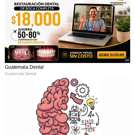
DOWNLOAD APP
RECOMMENDED STORIES
ರೋಹಿತ್ ಶರ್ಮಾ, ವಿರಾಟ್ ಕೊಹ್ಲಿ
ಆ ಆಟಗಾರನಿಗೆ ಯಾಕಿಂಗೆ
ಮತ್ತೆ ಟೀಂ ಇಂಡಿಯಾ ಪರ
ಮಾಡ್ತಿದ್ದೀರಾ? ಟೀಂ
ಮೈದಾನಕ್ಕಿಳಿಯೋದು ಯಾವಾಗ?
ಮ್ಯಾನೇಜ್‌ಮೆಂಟ್ ವಿರುದ್ಧ
ಇಲ್ಲಿದೆ ಕಂಪ್ಲೀಟ್ ಡೀಟೈಲ್ಸ್
ರವಿಚಂದ್ರನ್ ಅಶ್ವಿನ್ ಗರಂ