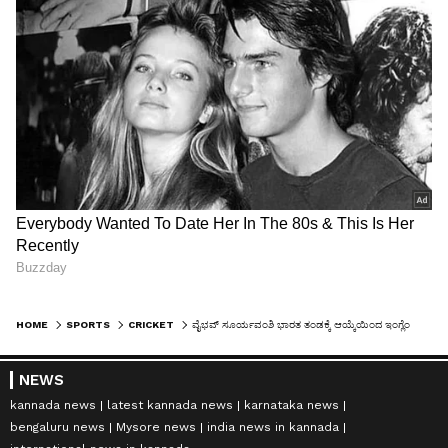
HOME
SPORTS
CRICKET
ವೈಭವ್ ಸೂರ್ಯವಂಶಿ ಭಾರತ ತಂಡಕ್ಕೆ ಆಯ್ಕೆಯಿಂದ ಇಂಗ್ಲೆಂಡ್ ಸರಣಿ ಟಿಕೆಟ್‌ಗೆ ಭಾರಿ ಬೇಡಿಕೆ
NEWS
kannada news
latest kannada news
karnataka news
bengaluru news
Mysore news
india news in kannada