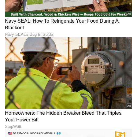
ವರ್ಷಗಳ ಅನುಭವ. ಊರು ಧರ್ಮಸ್ಥಳ. ಪತ್ರಿಕೋದ್ಯಮ
ಸ್ನಾತಕೋತ್ತರ ಪದವಿ ಪಡೆದಿದ್ದು ಉಜಿರೆ ಎಸ್‌ಡಿಎಂನಲ್ಲಿ. ಟಿವಿ9,
ಸ್ಟಾರ್ ಸ್ಪೋರ್ಟ್ಸ್‌ನಲ್ಲಿ ಕಾರ್ಯ ನಿರ್ವಹಿಸಿದ ಅನುಭವವಿದೆ.
ವೈಭವ್ ಸೂರ್ಯವಂಶಿ
ರಾಷ್ಟ್ರೀಯ, ಅಂತಾರಾಷ್ಟ್ರೀಯ, ಜಿಯೋ ಪಾಲಿಟಿಕ್ಸ್, ಆಟೋ, ಟೆಕ್,
ಕ್ರಿಕೆಟ್
ಟೀಮ್ ಇಂಡಿಯಾ
ಇಂಗ್ಲೆಂಡ್ ಕ್ರಿಕೆಟ್
ಸ್ಪೋರ್ಟ್ಸ್..ಏನೇ ಕೊಟ್ಟರೂ ಬರೆಯೋದು ನನ್ನ ಶಕ್ತಿ.