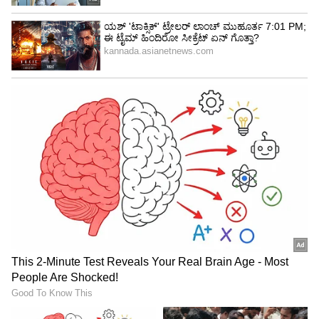
4
5
Image Credit :
Getty
ಇನ್ನೊಂದು ಪಂದ್ಯ ರಾಜಸ್ಥಾನ ಗೆದ್ದರೇ ಪ್ಲೇ ಆಫ್‌ಗೆ ಲಗ್ಗೆ
ಲಖನೌ ಎದುರಿನ ಗೆಲುವಿನ ಬಳಿಕ ರಾಯಲ್ಸ್‌ ರಾಯಲ್ಸ್‌ ಈಗ
14 ಅಂಕ ಹೊಂದಿದ್ದು, ಭಾನುವಾರ ಮುಂಬೈ ವಿರುದ್ಧ ಕೊನೆ
ಪಂದ್ಯವಾಡಲಿದೆ. ಅದರಲ್ಲಿ ರಾಜಸ್ಥಾನ ಗೆದ್ದರೆ ಪ್ಲೇ-ಆಫ್‌
ಪ್ರವೇಶಿಸಲಿದ್ದು, ಇತರ 4 ತಂಡಗಳಾದ ಪಂಜಾಬ್‌, ಚೆನ್ನೈ,
ಡೆಲ್ಲಿ, ಕೋಲ್ಕತಾ ಹೊರಬೀಳಲಿವೆ.