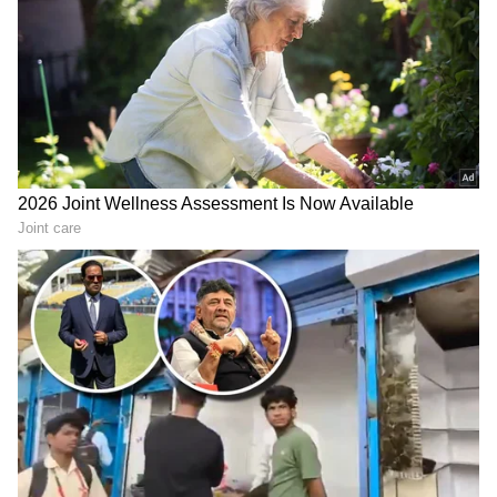
Related Articles
Breaking: ವೈದ್ಯಕೀಯ ದಾಖಲೆ ತೋರಿಸಿ ಬ್ಯಾನ್‌ನಿಂದ
ಬಚಾವ್‌ ಆದ ರಾಜಸ್ಥಾನ ರಾಯಲ್ಸ್‌ ಮ್ಯಾನೇಜರ್‌,
ಬಿಸಿಸಿಐನಿಂದ ಭಾರೀ ದಂಡ
IPL 2026: ನಿನ್ನೆ ನಡೆದ ಲಖನೌ ಸೂಪರ್ ಜೈಂಟ್ಸ್-