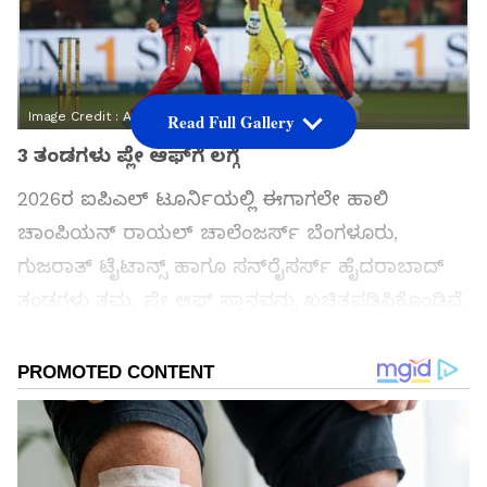
Image Credit :
ANI
Read Full Gallery
3 ತಂಡಗಳು ಪ್ಲೇ ಆಫ್‌ಗೆ ಲಗ್ಗೆ
2026ರ ಐಪಿಎಲ್ ಟೂರ್ನಿಯಲ್ಲಿ ಈಗಾಗಲೇ ಹಾಲಿ
ಚಾಂಪಿಯನ್ ರಾಯಲ್ ಚಾಲೆಂಜರ್ಸ್ ಬೆಂಗಳೂರು,
ಗುಜರಾತ್ ಟೈಟಾನ್ಸ್ ಹಾಗೂ ಸನ್‌ರೈಸರ್ಸ್ ಹೈದರಾಬಾದ್
ತಂಡಗಳು ತಮ್ಮ ಪ್ಲೇ ಆಫ್ ಸ್ಥಾನವನ್ನು ಖಚಿತಪಡಿಸಿಕೊಂಡಿವೆ.
ಇನ್ನೊಂದು ಸ್ಥಾನಕ್ಕಾಗಿ ಪಂಜಾಬ್, ರಾಜಸ್ಥಾನ, ಡೆಲ್ಲಿ,
ಕೋಲ್ಕತಾ ಹಾಗೂ ಚೆನ್ನೈ ತಂಡಗಳು ಪೈಪೋಟಿ ನಡೆಸುತ್ತಿವೆ.
ಸಮಗ್ರ ಸುದ್ದಿ ಮೂಲವನ್ನಾಗಿ asianet suvarna news ಅನ್ನು
ಆಯ್ಕೆ ಮಾಡಿಕೊಳ್ಳಿ