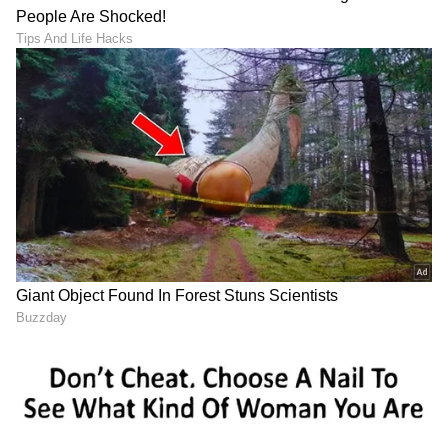
ಏಷ್ಯಾನೆಟ್ ಸುವರ್ಣ ನ್ಯೂಸ್‌ ಫಾಲೋ ಮಾಡಿ.
IPL
Live
ಸೇರಿದಂತೆ ಟೀಂ ಇಂಡಿಯಾದ ಬ್ರೇಕಿಂಗ್ ಸುದ್ದಿ
(
Cricket News in Kannada
), ವಿಶೇಷ ವರದಿಗಳು
ಮತ್ತು ನೇರ ಪ್ರಸಾರಗಳೊಂದಿಗೆ ಸಂಪೂರ್ಣ ಮಾಹಿತಿ
ನಿಮ್ಮ ಒಂದೇ ಕ್ಲಿಕ್‌ನಲ್ಲಿ ಲಭ್ಯ. ಏಷ್ಯಾನೆಟ್ ಸುವರ್ಣ
ನ್ಯೂಸ್ ಅಧಿಕೃತ ಆ್ಯಪ್ ಡೌನ್‌ಲೋಡ್ ಮಾಡಿ ಹಾಗೂ
ಎಲ್ಲಾ ಅಪ್‌ಡೇಟ್ ಗಳನ್ನು ಪಡೆಯಿರಿ.