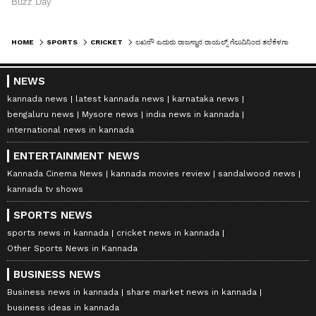
HOME
SPORTS
CRICKET
ಲಖನೌ ಎದುರು ರಾಜಸ್ಥಾನ ರಾಯಲ್ಸ್‌ ಗೆಲುವಿನಿಂದ ತಲೆಕೆಳಗಾದ ಐಪಿಎಲ್ ಪ್ಲೇ ಆಫ್ ಲೆಕ್ಕಾಚಾರ..!
NEWS
kannada news
latest kannada news
karnataka news
bengaluru news
Mysore news
india news in kannada
international news in kannada
ENTERTAINMENT NEWS
Kannada Cinema News
kannada movies review
sandalwood news
kannada tv shows
SPORTS NEWS
sports news in kannada
cricket news in kannada
Other Sports News in Kannada
BUSINESS NEWS
Business news in kannada
share market news in kannada
business ideas in kannada