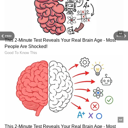
PREV
NEXT
ABOUT THE AUTHOR
Naveen Kodase
NK
ನವೀನ್ ಕೊಡಸೆ ಏಷ್ಯಾನೆಟ್ ಕನ್ನಡದಲ್ಲಿ ಮುಖ್ಯ ಉಪಸಂಪಾದಕ.
ಕಳೆದ 9 ವರ್ಷಗಳಿಂದಲೂ ಮಾಧ್ಯಮ ಜಗತ್ತಿನಲ್ಲಿದ್ದೇನೆ. ಅಪ್ಪಟ
ಮಲೆನಾಡಿನ ಹುಡುಗ. ಕುವೆಂಪು ವಿವಿಯ ಪತ್ರಿಕೋದ್ಯಮ ಪದವಿ ಇದೆ.
ರಾಜ್‌ ನ್ಯೂಸ್‌ ಮೂಲಕ ಮಾಧ್ಯಮ ಲೋಕಕ್ಕೆ ಕಾಲಿಟ್ಟವನು.
ಕ್ರಿಕೆಟ್
ಡಿಜಿಟಲ್‌ ಮಾಧ್ಯಮ ಲೋಕದಲ್ಲಿ ಪಳಗಿದರೂ, ಕಲಿಯೋದಿದೆ ಅಪಾರ.
ಕ್ರೀಡೆ, ರಾಜಕೀಯ, ಸಾಹಿತ್ಯದಲ್ಲಿದೆ ಆಸಕ್ತಿ. ಕ್ರೀಡಾ ಸುದ್ದಿಯೇ ನನ್ನ
ಜೀವಾಳ.
ಕ್ರಿಕೆಟ್ ಮತ್ತು ಕ್ರೀಡಾ ಜಗತ್ತಿನ (
Sports News in
Kannada
) ಕ್ಷಣಕ್ಷಣದ ಕನ್ನಡ ಸುದ್ದಿ ಅಪ್ಡೇಟ್‌ಗಳಿಗಾಗಿ