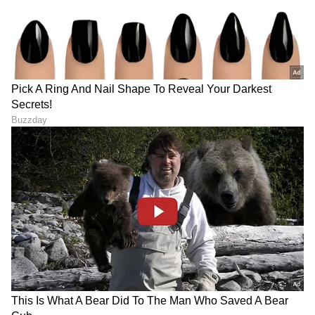
DOWNLOAD APP
RECOMMENDED STORIES
ಗಿಫ್ಟ್‌ ಕೊಡುವಂತೆ ಮಧ್ಯರಾತ್ರಿ
Rehane: ಗಾವಸ್ಕರ್ Vs
CMಗೆ ಕ್ವಾಟ್ಲೆ ಕೊಟ್ಟ ಪಂತ್; ಸ್ಟಾರ್‌
ತೆಂಡೂಲ್ಕರ್; ಯಾರು ಗ್ರೇಟ್?
ಕ್ರಿಕೆಟರ್‌ ಕೇಳಿದ ಆ ವಿಶೇಷ ವಸ್ತು
ಕ್ಷಣಕಾಲ ಮೌನಕ್ಕೆ ಜಾರಿದ ರಹಾನೆ
ಯಾವುದು?
ಕೊಟ್ಟ 'ಮಾಸ್‌' ಉತ್ತರ ಹೀಗಿತ್ತು!