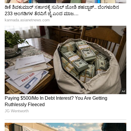
ರಾಜಸ್ಥಾನ ರಾಯಲ್ಸ್ ನಡುವಿನ ಮ್ಯಾಚ್ ಗೆದ್ದಿದ್ದು
ಯಾರು?
3
5
Image Credit :
ANI
ಟಾಪ್-4 ಪಟ್ಟಿಯಿಂದ ಹೊರಬಿದ್ದ ಪಂಜಾಬ್ ಕಿಂಗ್ಸ್
ಕಳೆದ ಬಾರಿಯ ರನ್ನರ್ ಅಪ್ ಹಾಗೂ ಶ್ರೇಯಸ್ ಅಯ್ಯರ್
ನೇತೃತ್ವದ ಪಂಜಾಬ್ ಕಿಂಗ್ಸ್‌ ತಂಡವು ಟೂರ್ನಿಯ ಮೊದಲ
ಪಂದ್ಯಗಳಲ್ಲಿ ಅಜೇಯವಾಗಿ ಗೆಲುವಿನ ನಾಗಾಲೋಟ
ಮುಂದುವರೆಸಿತ್ತು. ಜತೆಗೆ ಪ್ಲೇ ಆಫ್‌ಗೇರುವ ನೆಚ್ಚಿನ ತಂಡವಾಗಿ