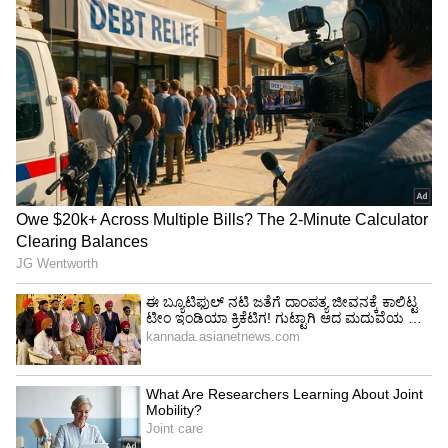
ಗುರುತಿಸಿಕೊಂಡಿತ್ತು. ಆದರೆ ಇದಾದ ಬಳಿಕ ಸತತವಾಗಿ
ಸೋಲುತ್ತಲೇ ಬಂದಿರುವ ಪಂಜಾಬ್ ತಂಡವು ಈ ಸೀಸನ್‌ನಲ್ಲಿ
ಮೊದಲ ಬಾರಿಗೆ ಟಾಪ್-4 ಪಟ್ಟಿಯಿಂದ ಹೊರಬಿದ್ದಿದ್ದು, ಪ್ಲೇ
ಆಫ್‌ ರೇಸ್‌ನಿಂದಲೂ ಹೊರಬೀಳುವ ಭೀತಿಯಲ್ಲಿದೆ.