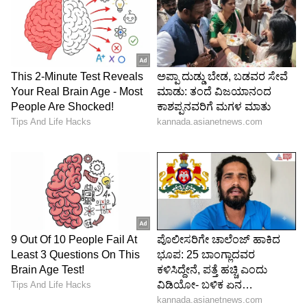
5
5
Image Credit :
Getty
ಕೊನೆಯ ಪಂದ್ಯ ರಾಯಲ್ಸ್ ಸೋತರೇ..?
ಈಗ ಪ್ಲೇ-ಆಫ್‌ಗೇರಿರುವ ಆರ್‌ಸಿಬಿ, ಗುಜರಾತ್‌, ಸನ್‌ರೈಸರ್ಸ್
ಹೊರತಾಗಿ 16 ಅಂಕ ಗಳಿಸುವ ಅವಕಾಶವಿರುವ ಏಕೈಕ ತಂಡ
ರಾಜಸ್ಥಾನ ರಾಯಲ್ಸ್‌. ಉಳಿದಂತೆ ಪಂಜಾಬ್‌ ಕಿಂಗ್ಸ್‌,
ಕೆಕೆಆರ್‌ಗೆ ಗರಿಷ್ಠ 15 ಅಂಕ ಗಳಿಸಬಹುದು. ಒಂದು ವೇಳೆ
ರಾಜಸ್ಥಾನ ಕೊನೆಯ ಪಂದ್ಯದಲ್ಲಿ ಸೋತರೇ, ಕೆಕೆಆರ್ ಹಾಗೂ
ಪಂಜಾಬ್‌ಗೆ ಪ್ಲೇ ಆಫ್‌ಗೇರುವ ಆಸೆಗೆ ಬಲ ಬರಲಿದೆ.