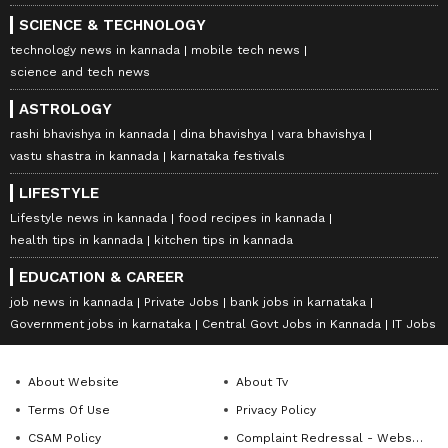
SCIENCE & TECHNOLOGY
technology news in kannada
mobile tech news
science and tech news
ASTROLOGY
rashi bhavishya in kannada
dina bhavishya
vara bhavishya
vastu shastra in kannada
karnataka festivals
LIFESTYLE
Lifestyle news in kannada
food recipes in kannada
health tips in kannada
kitchen tips in kannada
EDUCATION & CAREER
job news in kannada
Private Jobs
bank jobs in karnataka
Government jobs in karnataka
Central Govt Jobs in Kannada
IT Jobs
About Website
About Tv
Terms Of Use
Privacy Policy
CSAM Policy
Complaint Redressal - Website