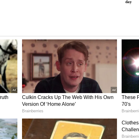
 ಹೊರಬೀಳಲಿದೆ. ಗುಜರಾತ್-ಸನ್‌ರೈಸರ್ಸ್‌ ನಡುವಿನ ಎರಡನೇ
ಗಢದ ಮುಲ್ಲಾನ್‌ಪುರ ಇಂಟರ್‌ನ್ಯಾಷನಲ್ ಕ್ರಿಕೆಟ್