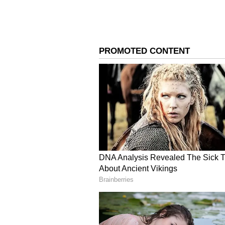
ತಂಡ ಐಪಿಎಲ್ ಟೂರ್ನಿಯಿಂದ ಅಧಿಕೃತವಾಗಿ
ಕ್ವಾಲಿಫೈಯರ್ ಪಂದ್ಯವು ಮೇ 29ರಂದು ಚಂಡೀ
ಸ್ಟೇಡಿಯಂನಲ್ಲಿ ನಡೆಯಲಿದೆ.
4
6