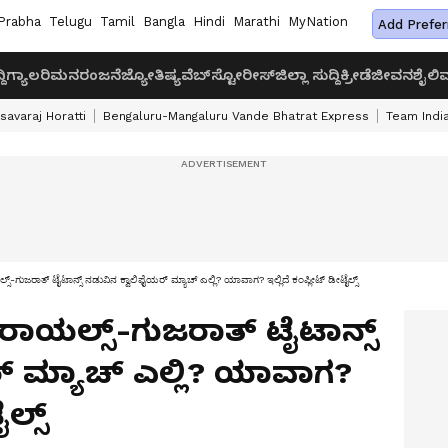
Prabha
Telugu
Tamil
Bangla
Hindi
Marathi
MyNation
Add Prefer
ದಿ
ಗ್ಯಾಲರಿ
ಮನರಂಜನೆ
ಜ್ಯೋತಿಷ್ಯ
ವೆಬ್‌ಸ್ಟೋರೀಸ್
ಜಿಲ್ಲಾ ಸುದ್ದಿ
ಕ್ರೀಡೆ
ಜೀವನಶೈಲಿ
ವ
savaraj Horatti
Bengaluru-Mangaluru Vande Bhatrat Express
Team India
-ಗುಜರಾತ್ ಟೈಟಾನ್ಸ್ ನಡುವಿನ ಕ್ವಾಲಿಫೈಯರ್ ಮ್ಯಾಚ್ ಎಲ್ಲಿ? ಯಾವಾಗ? ಇಲ್ಲಿದೆ ಕಂಪ್ಲೀಟ್ ಡೀಟೈಲ್ಸ್
 ರಾಯಲ್ಸ್-ಗುಜರಾತ್ ಟೈಟಾನ್ಸ್
್ ಮ್ಯಾಚ್ ಎಲ್ಲಿ? ಯಾವಾಗ?
ಲ್ಸ್