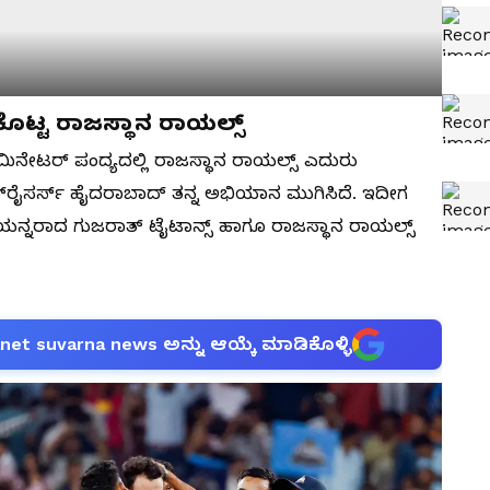
ಕೊಟ್ಟ ರಾಜಸ್ಥಾನ ರಾಯಲ್ಸ್
ಿನೇಟರ್ ಪಂದ್ಯದಲ್ಲಿ ರಾಜಸ್ಥಾನ ರಾಯಲ್ಸ್‌ ಎದುರು
ಸರ್ಸ್ ಹೈದರಾಬಾದ್ ತನ್ನ ಅಭಿಯಾನ ಮುಗಿಸಿದೆ. ಇದೀಗ
ಿಯನ್ನರಾದ ಗುಜರಾತ್ ಟೈಟಾನ್ಸ್ ಹಾಗೂ ರಾಜಸ್ಥಾನ ರಾಯಲ್ಸ್
anet suvarna news ಅನ್ನು ಆಯ್ಕೆ ಮಾಡಿಕೊಳ್ಳಿ