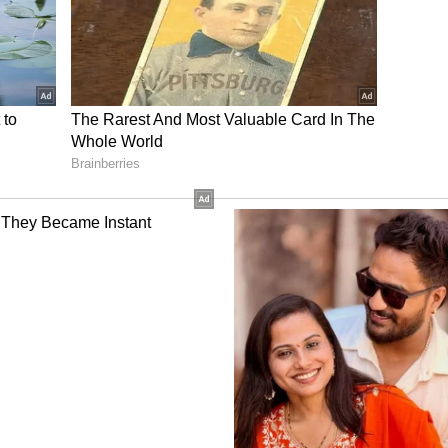
 7.30ರಿಂದ ಆರಂಭ
ೊನೆಯ ಅವಕಾಶ ಇದಾಗಿರುವುದರಿಂದ ಜಿದ್ದಾಜಿದ್ದಿನ ಪೈಪೋಟಿ
ದ್‌ ನಡುವಿನ ಹೈವೋಲ್ಟೇಜ್ ಮ್ಯಾಚ್ ಭಾರತೀಯ ಕಾಲಮಾನ ಸಂಜೆ
್ ಸ್ಪೋರ್ಟ್ಸ್‌ ಹಾಗೂ ಜಿಯೋ ಹಾಟ್‌ಸ್ಟಾರ್‌ನಲ್ಲಿ ನೇರ