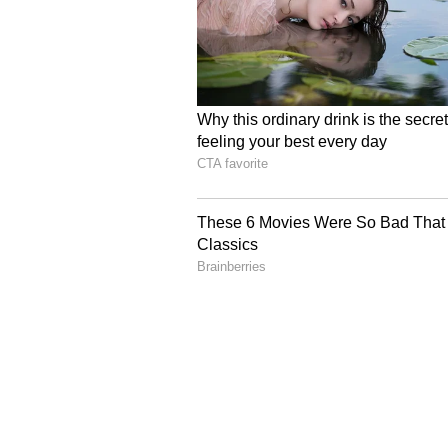
Image Credit :
ANI
ಕ್ವಾಲಿಫೈಯರ್-2 ಮ್ಯಾಚ್ ಸಂಜೆ
ಉಭಯ ತಂಡಗಳಿಗೆ ಫೈನಲ್‌ ಪ್ರವೇಶಿಸಲು ಕ
ನಿರೀಕ್ಷಿಸಲಾಗಿದೆ. ಗುಜರಾತ್-ಹೈದರಾಬಾ
7.30ರಿಂದ ಆರಂಭವಾಗಲಿದೆ. ಈ ಮ್ಯಾಚ್ ಸ್ಟಾರ
ಪ್ರಸಾರದಲ್ಲಿ ವೀಕ್ಷಿಸಬಹುದಾಗಿದೆ.