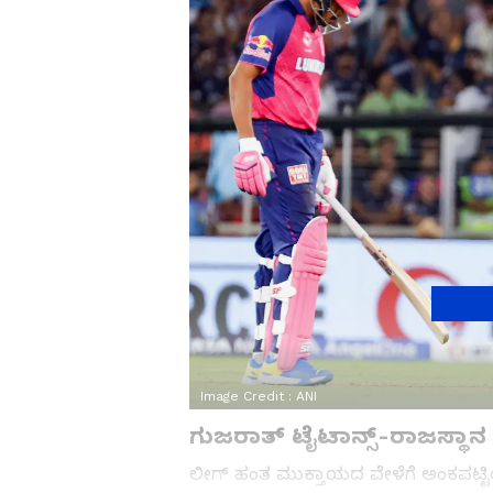
Image Credit :
ANI
ಗುಜರಾತ್ ಟೈಟಾನ್ಸ್‌-ರಾಜಸ್ಥಾ
ಲೀಗ್ ಹಂತ ಮುಕ್ತಾಯದ ವೇಳೆಗೆ ಅಂಕಪಟ್ಟಿಯ