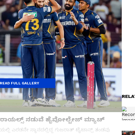
READ FULL GALLERY
RELA
ನ ರಾಯಲ್ಸ್ ನಡುವೆ ಹೈವೋಲ್ಟೇಜ್ ಮ್ಯಾಚ್
ಲ್ಲಿ ಎರಡನೇ ಸ್ಥಾನದಲ್ಲಿದ್ದ ಗುಜರಾತ್ ಟೈಟಾನ್ಸ್ ತಂಡವು