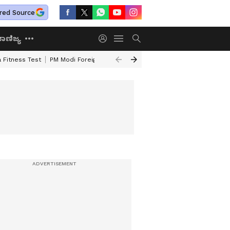
red Source
ಾಣಿಜ್ಯ
 Fitness Test
PM Modi Foreign Travel Expenditure
Valmiki Corporatio