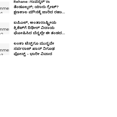
Rehane: ಗಾವಸ್ಕರ್ Vs
ತೆಂಡೂಲ್ಕರ್; ಯಾರು ಗ್ರೇಟ್?
ಕ್ಷಣಕಾಲ ಮೌನಕ್ಕೆ ಜಾರಿದ ರಹಾನೆ
ಕೊಟ್ಟ 'ಮಾಸ್‌' ಉತ್ತರ ಹೀಗಿತ್ತು!
ಐಪಿಎಲ್, ಅಂತಾರಾಷ್ಟ್ರೀಯ
ಕ್ರಿಕೆಟ್‌ಗೆ ದಿಢೀರ್ ವಿದಾಯ
ಘೋಷಿಸಿದ ಬೆನ್ನಲ್ಲೇ ಈ ತಂಡದ
ಪರ ಆಡಲು ರೆಡಿಯಾದ ಅಜಿಂಕ್ಯ
ರಹಾನೆ!
ಲಂಕಾ ಟೆಸ್ಟ್‌ಗೂ ಮುನ್ನವೇ
ಸರ್ಪರಾಜ್ ಖಾನ್ ನಿಗೂಢ
ಪೋಸ್ಟ್ - ಭಾರೀ ವಿವಾದ