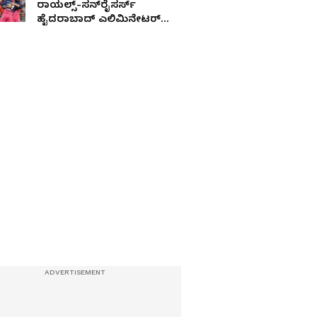
ರಾಯಲ್ಸ್-ಸನ್‌ರೈಸರ್ಸ್
ಹೈದರಾಬಾದ್ ಎಲಿಮಿನೇಟರ್
ಪಂದ್ಯ ಗೆದ್ದಿದ್ದು ಯಾರು?