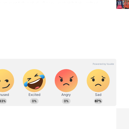
ಿಯನ್ ಆರ್‌ಸಿಬಿ ಎದುರು ಸೋಲು ಅನುಭವಿಸಿತ್ತು. ಇದೀಗ
 ಎದುರು ಗೆದ್ದು ಫೈನಲ್ ಪ್ರವೇಶಿಸುವ ಕನಸು ಕಾಣುತ್ತಿದೆ
ದಲ್ಲಿ 4
IPL 2026: ನಿನ್ನೆ ನಡೆದ ರಾಜಸ್ಥಾನ
RCB..!
ರಾಯಲ್ಸ್-ಸನ್‌ರೈಸರ್ಸ್
SK,
ಹೈದರಾಬಾದ್ ಎಲಿಮಿನೇಟರ್
್ಚುನೂರು
ಪಂದ್ಯ ಗೆದ್ದಿದ್ದು ಯಾರು?