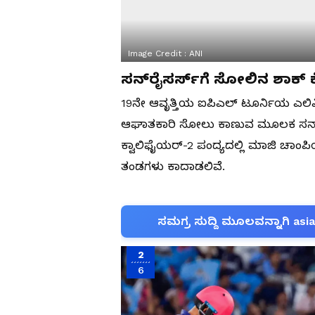
Image Credit :
ANI
ಸನ್‌ರೈಸರ್ಸ್‌ಗೆ ಸೋಲಿನ ಶಾಕ್ 
19ನೇ ಆವೃತ್ತಿಯ ಐಪಿಎಲ್ ಟೂರ್ನಿಯ ಎಲಿಮ
ಆಘಾತಕಾರಿ ಸೋಲು ಕಾಣುವ ಮೂಲಕ ಸನ್‌ರೈ
ಕ್ವಾಲಿಫೈಯರ್-2 ಪಂದ್ಯದಲ್ಲಿ ಮಾಜಿ ಚಾಂಪ
ತಂಡಗಳು ಕಾದಾಡಲಿವೆ.
ಸಮಗ್ರ ಸುದ್ದಿ ಮೂಲವನ್ನಾಗಿ asi
2
6