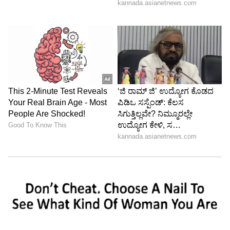
ತಂಡದ ಎದುರು ಗುಜರಾತ್ ಟೈಟಾನ್ಸ್ ಮತ್ತೊಮ್ಮೆ
ಕಾದಾಡಬೇಕಾಗುತ್ತದೆ.
6
6