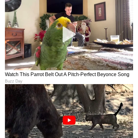
ಶೇ.50 ರಿಂದ ಶೇ.18 ಕ್ಕೆ TAX ಇಳಿಕೆ: ಮೋದಿ-
ಟ್ರಂಪ್ ಐತಿಹಾಸಿಕ ಒಪ್ಪಂದ | India US
Trade Deal | Party Rounds