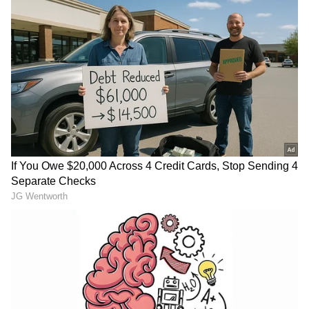
Image Credit :
ANI
ಕುತೂಹಲಕ್ಕೆ ಕಾರಣವಾದ ಕ್ವಾಲಿಫೈಯರ್-1 ಮ್ಯಾಚ್
ಈ ಪಂದ್ಯದಲ್ಲಿ ಗೆದ್ದ ತಂಡವು ನೇರವಾಗಿ ಫೈನಲ್
ಪ್ರವೇಶಿಸಲಿದೆ. ಇನ್ನು ಸೋತ ತಂಡಕ್ಕೆ ಕ್ವಾಲಿಫೈಯರ್-2
ಪಂದ್ಯವನ್ನಾಡಲು ಅವಕಾಶವಿದೆ. ಆದರೆ ಒಂದು ವೇಳೆ
ಪಂದ್ಯಕ್ಕೆ ಮಳೆ ಅಡ್ಡಿಪಡಿಸಿ ರದ್ದಾದರೇ ಮುಂದೇನು? ಯಾರಿಗೆ
ಹೆಚ್ಚು ಅನುಕೂಲವಾಗಲಿದೆ? ಕ್ವಾಲಿಫೈಯರ್-1 ಪಂದ್ಯಕ್ಕೆ
ಮೀಸಲು ದಿನವಿದಯೇ ಎನ್ನುವ ಪ್ರಶ್ನೆ ಅಭಿಮಾನಿಗಳಲ್ಲಿ
ಕಾಡಲಾರಂಭಿಸಿದೆ.