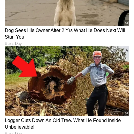
ABOUT THE AUTHOR
Naveen Kodase
NK
ನವೀನ್ ಕೊಡಸೆ ಏಷ್ಯಾನೆಟ್ ಕನ್ನಡದಲ್ಲಿ ಮುಖ್ಯ ಉಪಸಂಪಾದಕ.
ಕಳೆದ 9 ವರ್ಷಗಳಿಂದಲೂ ಮಾಧ್ಯಮ ಜಗತ್ತಿನಲ್ಲಿದ್ದೇನೆ. ಅಪ್ಪಟ
ಮಲೆನಾಡಿನ ಹುಡುಗ. ಕುವೆಂಪು ವಿವಿಯ ಪತ್ರಿಕೋದ್ಯಮ ಪದವಿ ಇದೆ.
ರಾಜ್‌ ನ್ಯೂಸ್‌ ಮೂಲಕ ಮಾಧ್ಯಮ ಲೋಕಕ್ಕೆ ಕಾಲಿಟ್ಟವನು.
ಕ್ರಿಕೆಟ್
ಡಿಜಿಟಲ್‌ ಮಾಧ್ಯಮ ಲೋಕದಲ್ಲಿ ಪಳಗಿದರೂ, ಕಲಿಯೋದಿದೆ ಅಪಾರ.
ಐಪಿಎಲ್
ಗುಜರಾತ್ ಟೈಟನ್ಸ್
ಕ್ರೀಡೆ, ರಾಜಕೀಯ, ಸಾಹಿತ್ಯದಲ್ಲಿದೆ ಆಸಕ್ತಿ. ಕ್ರೀಡಾ ಸುದ್ದಿಯೇ ನನ್ನ
ಜೀವಾಳ.