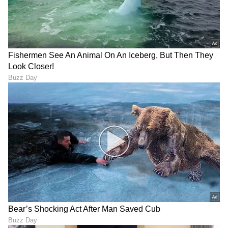
ನಾಯಕನಾಗಿ ಅಲ್ಲ ಬ್ಯಾಟರ್ ಆಗಿ
ಭಾರತ ವಿರುದ್ಧ ಕ್ಲೀನ್ ಸ್ವೀಪ್
ಸೂರ್ಯಕುಮಾರ್ ಯಾದವ್
ಗೆದ್ದರೂ ಇಂಗ್ಲೆಂಡ್ ಹೆಡ್ ಕೋಚ್
ಕಮ್‌ಬ್ಯಾಕ್ ಅನಿವಾರ್ಯ ಎಂದ
ಮೆಕಲಂ ಟೆಸ್ಟ್‌ನಿಂದ ಅಮಾನತು
ಆರ್ ಅಶ್ವಿನ್
ಇಂಗ್ಲೆಂಡ್ ಸರಣಿ
ಇಂಗ್ಲೆಂಡ್ ಎದುರು ಟೀಂ
ಮುಗಿಯುತ್ತಿದ್ದಂತೆ ಕೋಚಿಂಗ್
ಇಂಡಿಯಾ ವೈಟ್‌ವಾಷ್ ಬೆನ್ನಲ್ಲೇ
ಸ್ಟಾಫ್ ಸೇವೆ ಅಂತ್ಯ, ಮಹತ್ವದ
ಬಿಕ್ಕಿ ಬಿಕ್ಕಿ ಅತ್ತ ವೈಭವ್
ನಿರ್ಧಾರಕ್ಕೆ ಮುಂದಾದ ಬಿಸಿಸಿಐ
ಸೂರ್ಯವಂಶಿ! ವಿಡಿಯೋ ವೈರಲ್
LATEST VIDEOS
"ರಾಜಕೀಯ ಬೇಡ, ಸಿನಿಮಾನೇ ಪ್ರಾಣ":
ಕನಕೋತ್ಸವದಲ್ಲಿ ರಿಷಬ್ ಶೆಟ್ಟಿ | Rishab
Shetty speech | Suvarna News