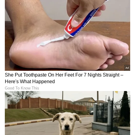
ಕ್ರಿಕೆಟ್ ಮತ್ತು ಕ್ರೀಡಾ ಜಗತ್ತಿನ (
Sports News in
Kannada
) ಕ್ಷಣಕ್ಷಣದ ಕನ್ನಡ ಸುದ್ದಿ ಅಪ್ಡೇಟ್‌ಗಳಿಗಾಗಿ
ಏಷ್ಯಾನೆಟ್ ಸುವರ್ಣ ನ್ಯೂಸ್‌ ಫಾಲೋ ಮಾಡಿ.
IPL
Live
ಸೇರಿದಂತೆ ಟೀಂ ಇಂಡಿಯಾದ ಬ್ರೇಕಿಂಗ್ ಸುದ್ದಿ
(
Cricket News in Kannada
), ವಿಶೇಷ ವರದಿಗಳು
ಮತ್ತು ನೇರ ಪ್ರಸಾರಗಳೊಂದಿಗೆ ಸಂಪೂರ್ಣ ಮಾಹಿತಿ
ನಿಮ್ಮ ಒಂದೇ ಕ್ಲಿಕ್‌ನಲ್ಲಿ ಲಭ್ಯ. ಏಷ್ಯಾನೆಟ್ ಸುವರ್ಣ
ನ್ಯೂಸ್ ಅಧಿಕೃತ ಆ್ಯಪ್ ಡೌನ್‌ಲೋಡ್ ಮಾಡಿ ಹಾಗೂ
ಎಲ್ಲಾ ಅಪ್‌ಡೇಟ್ ಗಳನ್ನು ಪಡೆಯಿರಿ.