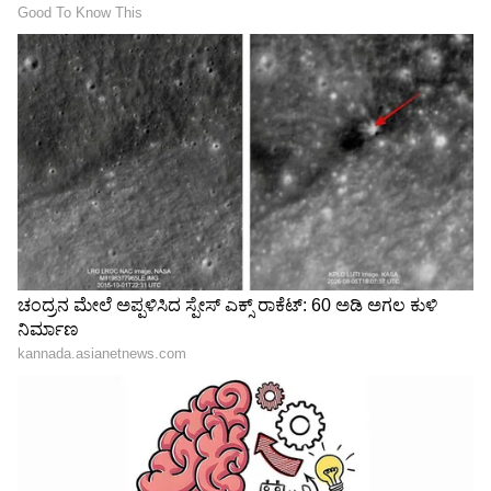
IPL Playoffs ಪಂದ್ಯಕ್ಕೂ ಮೊದಲೇ ಆರ್‌ಸಿಬಿಗೆ ದೊಡ್ಡ
ಹಿನ್ನಡೆ; ಸ್ಪೋಟಕ ಬ್ಯಾಟರ್ ತವರಿಗೆ ವಾಪಾಸ್!
IPL 2026 Point Table: ಲೀಗ್ ಹಂತದ ಎಲ್ಲಾ 70
ಪಂದ್ಯಗಳು ಮುಕ್ತಾಯದ ಬಳಿಕ ಯಾರಿಗೆ ಯಾವ ಸ್ಥಾನ?
ಪ್ಲೇ-ಆಫ್‌ ವೇಳಾಪಟ್ಟಿ ಹೀಗಿದೆ
3
6
Image Credit :
Shubman Gill Instagram
ಆರ್‌ಸಿಬಿಗಿದೆ ಗೋಲ್ಡನ್ ಚಾನ್ಸ್!
ಒಂದು ವೇಳೆ ಕ್ವಾಲಿಫೈಯರ್ ಪಂದ್ಯಕ್ಕೆ ಮಳೆ ಅಡ್ಡಿಪಡಿಸಿದರೆ