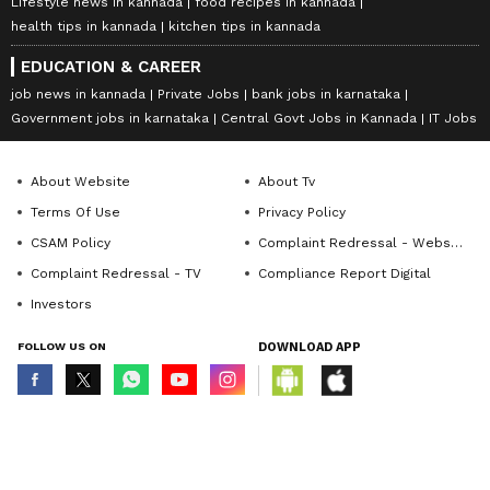
Lifestyle news in kannada
food recipes in kannada
health tips in kannada
kitchen tips in kannada
EDUCATION & CAREER
job news in kannada
Private Jobs
bank jobs in karnataka
Government jobs in karnataka
Central Govt Jobs in Kannada
IT Jobs
About Website
About Tv
Terms Of Use
Privacy Policy
CSAM Policy
Complaint Redressal - Website
Complaint Redressal - TV
Compliance Report Digital
Investors
FOLLOW US ON
DOWNLOAD APP
© Copyright 2026 Asianxt Digital Technologies Private Limited (Formerly
known as Asianet News Media & Entertainment Private Limited) | All Rights
Reserved