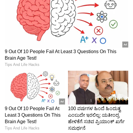
ಹಂತಕ್ಕೆ ಪ್ರವೇಶ ಪಡೆಯಲಿದೆ.
5
6
Image Credit :
ANI
ಕ್ವಾಲಿಫೈಯರ್-1 ಪಂದ್ಯ ರದ್ದಾದ್ರೆ?
ಶುಭ್‌ಮನ್ ಗಿಲ್‌ ನೇತೃತ್ವದ ಗುಜರಾತ್ ಟೈಟಾನ್ಸ್ ತಂಡವು
ಸತತ ಗೆಲುವಿನ ಮೂಲಕ ಆತ್ಮವಿಶ್ವಾಸದಿಂದ ಬೀಗುತ್ತಿದೆ.
ಒಂದು ವೇಳೆ ಮಳೆಯಿಂದ ಕ್ವಾಲಿಫೈಯರ್-1 ಪಂದ್ಯ
ರದ್ದಾದರೇ, ಗುಜರಾತ್ ಗೆಲುವಿನ ಓಟಕ್ಕೆ ಕೊಂಚ ಬ್ರೇಕ್
ಬಿದ್ದಂತೆ ಆಗಲಿದೆ. ಆದರೆ ಎಲಿಮಿನೇಟರ್ ಪಂದ್ಯದಲ್ಲಿ ಗೆದ್ದ