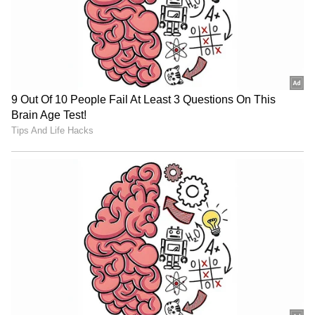
ಹಾಲಿ ಚಾಂಪಿಯನ್ ರಾಯಲ್ ಚಾಲೆಂಜರ್ಸ್ ಬೆಂಗಳೂರು
ತಂಡಕ್ಕೆ ಫೈನಲ್‌ಗೇರುವ ಸುವರ್ಣಾವಕಾಶ ಬಂದೊದಗಲಿದೆ.
ಯಾಕೆಂದರೆ ಆರ್‌ಸಿಬಿ ತಂಡವು ಲೀಗ್ ಹಂತದ ಅಂತ್ಯದ
ವೇಳೆಗೆ ನಂ.1 ಸ್ಥಾನ ಕಾಯ್ದುಕೊಂಡಿದೆ.