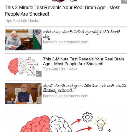
4
6
Image Credit :
X@IPL
ಕ್ವಾಲಿಫೈಯರ್-1 ಪಂದ್ಯಕ್ಕೆ ಮೀಸಲು ದಿನವಿದೆಯಾ?
ದುರಾದೃಷ್ಟವಶಾತ್ ಐಪಿಎಲ್‌ ಪ್ಲೇ ಆಫ್‌ನ ಯಾವುದೇ
ಪಂದ್ಯಕ್ಕೂ ಮೀಸಲು ದಿನವಿಲ್ಲ. ಫೈನಲ್ ಪಂದ್ಯಕ್ಕೆ ಮಾತ್ರ
ಹೆಚ್ಚುವರಿ ಮೀಸಲು ದಿನವನ್ನು ಕಾಯ್ದಿರಿಸಲಾಗಿದೆ. ಹೀಗಾಗಿ
ಲೀಗ್ ಹಂತದ ಅಂತ್ಯದ ವೇಳೆಗೆ ಯಾವ ತಂಡವು
ಅಂಕಪಟ್ಟಿಯಲ್ಲಿ ಮೇಲಿರುತ್ತದೆಯೋ ಆ ತಂಡವು ಮುಂದಿನ