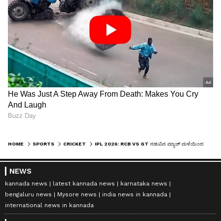
HOME
SPORTS
CRICKET
IPL 2026: RCB VS GT ನಡುವಿನ ಮ್ಯಾಚ್ ಮಳೆಯಿಂದ ರದ್ದಾದ್ರೆ ಯಾರಿಗೆ ಲಾಭ? ಪ್ಲೇ ಆಫ್‌ಗೆ ಮೀಸಲು ದಿನವಿದೆಯಾ?
NEWS
kannada news
latest kannada news
karnataka news
bengaluru news
Mysore news
india news in kannada
international news in kannada