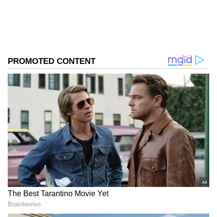
ಸಮಗ್ರ ಸುದ್ದಿ ಮೂಲವನ್ನಾಗಿ asianet suvarna news ಅನ್ನು
ಆಯ್ಕೆ ಮಾಡಿಕೊಳ್ಳಿ
2
6