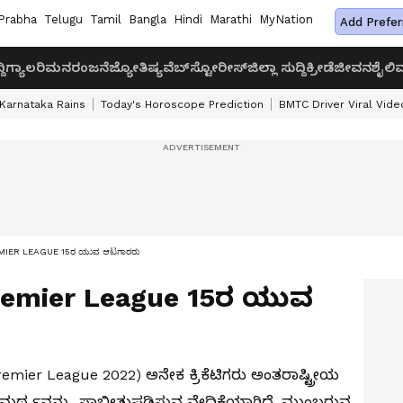
Prabha
Telugu
Tamil
Bangla
Hindi
Marathi
MyNation
Add Prefer
ದಿ
ಗ್ಯಾಲರಿ
ಮನರಂಜನೆ
ಜ್ಯೋತಿಷ್ಯ
ವೆಬ್‌ಸ್ಟೋರೀಸ್
ಜಿಲ್ಲಾ ಸುದ್ದಿ
ಕ್ರೀಡೆ
ಜೀವನಶೈಲಿ
ವ
Karnataka Rains
Today's Horoscope Prediction
BMTC Driver Viral Vide
EMIER LEAGUE 15ರ ಯುವ ಆಟಗಾರರು
Premier League 15ರ ಯುವ
mier League 2022) ಅನೇಕ ಕ್ರಿಕೆಟಿಗರು ಅಂತರಾಷ್ಟ್ರೀಯ
ಮ ಸಾಮರ್ಥ್ಯವನ್ನು ಸಾಬೀತುಪಡಿಸುವ ವೇದಿಕೆಯಾಗಿದೆ. ಮುಂಬರುವ