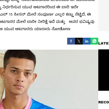
ವನ್ನು ನಿರ್ಧರಿಸುವ ಯುವ ಆಟಗಾರರಿಂದ ಈ ಬಾರಿ ಇದೇ
ಪಿಎಲ್‌ 15 ಸೀಸನ್‌ ಮೇಲೆ ಸಂಪೂರ್ಣ ಎಲ್ಲರ ಕಣ್ಣು ನೆಟ್ಟಿದೆ, ಈ
 ಆಟಗಾರರ ಮೇಲೆ ಬಾರೀ ನೀರಿಕ್ಷೆ ಇದೆ ಮತ್ತು ಅವರ ಭವಿಷ್ಯವು
ತದೆ. ಆ ಯುವ ಆಟಗಾರರು ಯಾರಾರು ನೋಡೋಣ
LATE
RECO