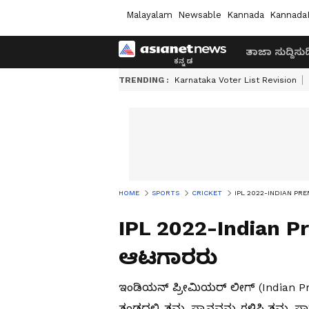
Malayalam
Newsable
Kannada
Kannada
ತಾಜಾ ಸುದ್ದಿ
ಸುದ್
TRENDING :
Karnataka Voter List Revision
HOME
SPORTS
CRICKET
IPL 2022-INDIAN PR
IPL 2022-Indian 
ಆಟಗಾರರು
ಇಂಡಿಯನ್ ಪ್ರೀಮಿಯರ್ ಲೀಗ್ (Indian Pre
ತಂಡದಲ್ಲಿ ತಮ್ಮ ಸ್ಥಾನವನ್ನು ಗಳಿಸಿ ತಮ್