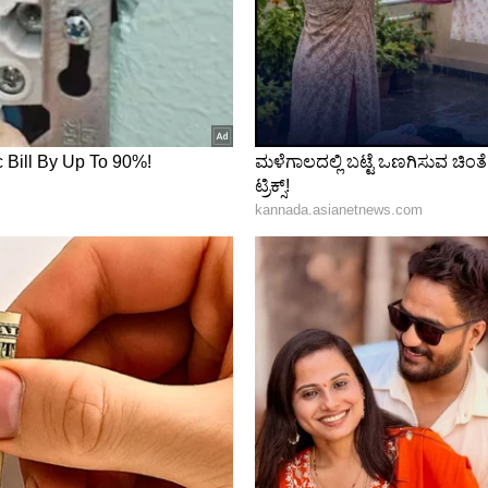
್ 19 ವರ್ಷದೊಳಗಿನವರ ವಿಶ್ವಕಪ್‌ನಲ್ಲಿ 506 ರನ್‌ಗಳೊಂದಿಗೆ
ವನ್ನು ನೋಡಿ, ಬಲಗೈ ಬ್ಯಾಟ್ಸ್‌ಮನ್ ಅವರನ್ನು ಮುಂಬೈ
ಗೆ ತನ್ನ ತಂಡಕ್ಕೆ ಸೇರಿಸಿಕೊಂಡಿತು. ರೋಹಿತ್ ಶರ್ಮಾ ನೇತೃತ್ವದ
ಾ ನಾಲ್ಕನೇ ಸ್ಥಾನದಲ್ಲಿ ಆಡಲು ಕಳುಹಿಸಬಹುದು.