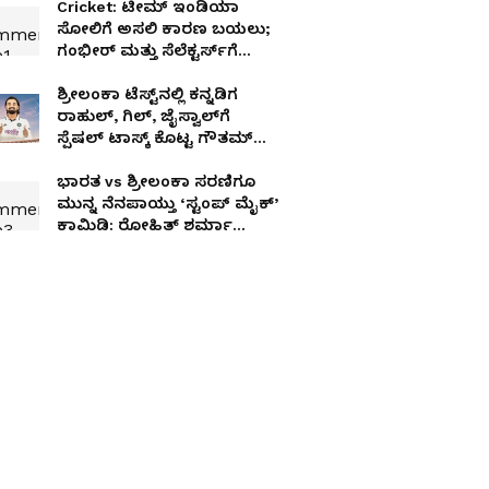
Cricket: ಟೀಮ್ ಇಂಡಿಯಾ
ಸೋಲಿಗೆ ಅಸಲಿ ಕಾರಣ ಬಯಲು;
ಗಂಭೀರ್ ಮತ್ತು ಸೆಲೆಕ್ಟರ್ಸ್‌ಗೆ
ವಾರ್ನ್‌ ಮಾಡಿದ ರೆಹಾನೆ!
ಶ್ರೀಲಂಕಾ ಟೆಸ್ಟ್‌ನಲ್ಲಿ ಕನ್ನಡಿಗ
ರಾಹುಲ್, ಗಿಲ್, ಜೈಸ್ವಾಲ್‌ಗೆ
ಸ್ಪೆಷಲ್ ಟಾಸ್ಕ್ ಕೊಟ್ಟ ಗೌತಮ್
ಗಂಭೀರ್!
ಭಾರತ vs ಶ್ರೀಲಂಕಾ ಸರಣಿಗೂ
ಮುನ್ನ ನೆನಪಾಯ್ತು ‘ಸ್ಟಂಪ್ ಮೈಕ್’
ಕಾಮಿಡಿ: ರೋಹಿತ್ ಶರ್ಮಾ
ಕಾಲೆಳೆದ ಯಶಸ್ವಿ ಜೈಸ್ವಾಲ್!