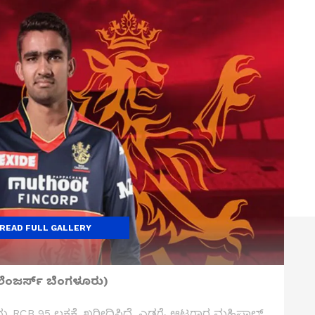
READ FULL GALLERY
ಂಜರ್ಸ್ ಬೆಂಗಳೂರು)
RCB 95 ಲಕ್ಷಕ್ಕೆ ಖರೀದಿಸಿದೆ. ಎಡಗೈ ಆಟಗಾರ ಮಹಿಪಾಲ್