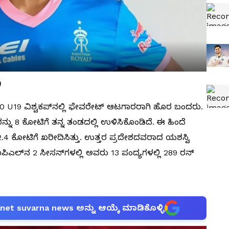
)
020 U19 ವಿಶ್ವಕಪ್‌ನಲ್ಲಿ ಫೇವರೇಟ್‌ ಆಟಗಾರರಾಗಿ ಹೊರ ಬಂದರು.
್ನು 8 ಕೋಟಿಗೆ ತನ್ನ ತಂಡದಲ್ಲಿ ಉಳಿಸಿಕೊಂಡಿದೆ. ಈ ಹಿಂದೆ
2.4 ಕೋಟಿಗೆ ಖರೀದಿಸಿತ್ತು. ಉತ್ತರ ಪ್ರದೇಶದವರಾದ ಯಶಸ್ವಿ
. ಐಪಿಎಲ್‌ನ 2 ಸೀಸನ್‌ಗಳಲ್ಲಿ ಅವರು 13 ಪಂದ್ಯಗಳಲ್ಲಿ 289 ರನ್
anet suvarna news ಅನ್ನು ಆಯ್ಕೆ ಮಾಡಿಕೊಳ್ಳಿ