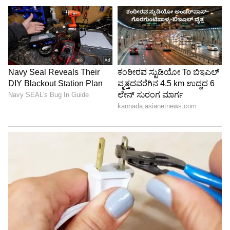
ಯಶಸ್ವಿ ಜೈಸ್ವಾಲ್:
ಆಕ್ಟೋಬರ್ 3 ರಂದು ಏಷ್ಯನ್ ಗೇಮ್ಸ್ ಪಂದ್ಯದಲ್ಲಿ ನೇಪಾಳ
ವಿರುದ್ಧ ಯಶಸ್ವಿ ಜಯಸ್ವಾಲ್ ನೂರು ರನ್ ಗಳಿಸಿದರು