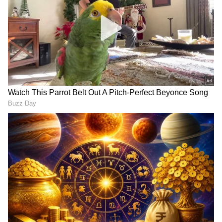
ವಿರುದ್ಧ 118 ರನ್ ಹಾಗೂ 2018 ರಲ್ಲಿ ಇಂಗ್ಲೆಂಡ್ ವಿರುದ್ಧ
ಅಜೇಯ 100 ಮತ್ತು ವೆಸ್ಟ್ ಇಂಡೀಸ್ ವಿರುದ್ಧ 111.