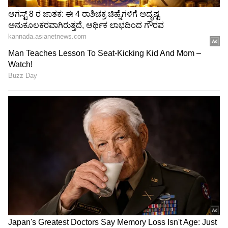
3
5
ಶುಭಮನ್ ಗಿಲ್:
ಫೆಬ್ರವರಿ 11, 2023 ರಂದು ಅಹಮದಾಬಾದ್‌ನಲ್ಲಿ
ನ್ಯೂಜಿಲೆಂಡ್ ವಿರುದ್ಧ ಶುಭ್‌ಮನ್ ಗಿಲ್ 63 ಎಸೆತಗಳಲ್ಲಿ 126
ರನ್ ಗಳಿಸಿದರು.