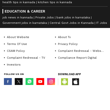
health tips in kannada
kitchen tips in kannada
EDUCATION & CAREER
job news in kannada
Private Jobs
bank jobs in karnataka
Government jobs in karnataka
Central Govt Jobs in Kannada
IT Jobs
About Website
About Tv
Terms Of Use
Privacy Policy
CSAM Policy
Complaint Redressal - Website
Complaint Redressal - TV
Compliance Report Digital
Investors
FOLLOW US ON
DOWNLOAD APP
© Copyright 2026 Asianxt Digital Technologies Private Limited (Formerly
known as Asianet News Media & Entertainment Private Limited) | All Rights
Reserved