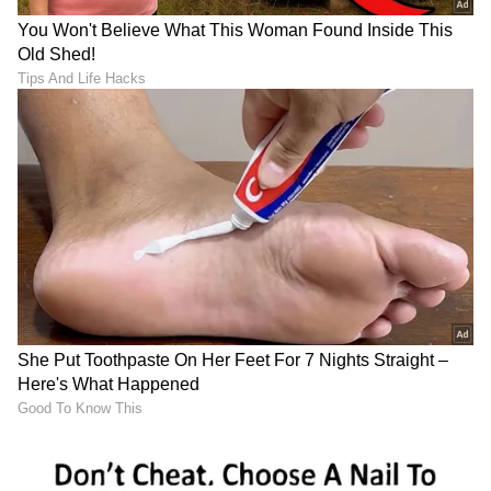
"ರಾಜಕೀಯ ಬೇಡ, ಸಿನಿಮಾನೇ ಪ್ರಾಣ":
ಕನಕೋತ್ಸವದಲ್ಲಿ ರಿಷಬ್ ಶೆಟ್ಟಿ | Rishab
Shetty speech | Suvarna News
ಶೇ.50 ರಿಂದ ಶೇ.18 ಕ್ಕೆ TAX ಇಳಿಕೆ: ಮೋದಿ-
ಟ್ರಂಪ್ ಐತಿಹಾಸಿಕ ಒಪ್ಪಂದ | India US
Trade Deal | Party Rounds