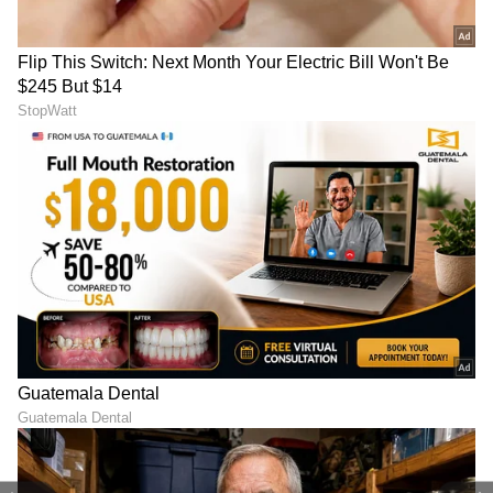
LATEST VIDEOS
ABOUT THE AUTHOR
Contributor Asianet
CA
ರೋಹಿತ್ ಶರ್ಮಾ
ಶುಭಮನ್ ಗಿಲ್
ವಿರಾಟ್ ಕೊಹ್ಲಿ
ಕ್ರಿಕೆಟ್
ಭಾರತ