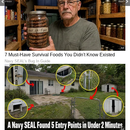
PREV
NEXT
ಕ್ರಿಕೆಟ್ ಮತ್ತು ಕ್ರೀಡಾ ಜಗತ್ತಿನ (
Sports News in
Kannada
) ಕ್ಷಣಕ್ಷಣದ ಕನ್ನಡ ಸುದ್ದಿ ಅಪ್ಡೇಟ್‌ಗಳಿಗಾಗಿ
ಏಷ್ಯಾನೆಟ್ ಸುವರ್ಣ ನ್ಯೂಸ್‌ ಫಾಲೋ ಮಾಡಿ.
IPL
Live
ಸೇರಿದಂತೆ ಟೀಂ ಇಂಡಿಯಾದ ಬ್ರೇಕಿಂಗ್ ಸುದ್ದಿ
(
Cricket News in Kannada
), ವಿಶೇಷ ವರದಿಗಳು
ಮತ್ತು ನೇರ ಪ್ರಸಾರಗಳೊಂದಿಗೆ ಸಂಪೂರ್ಣ ಮಾಹಿತಿ
ನಿಮ್ಮ ಒಂದೇ ಕ್ಲಿಕ್‌ನಲ್ಲಿ ಲಭ್ಯ. ಏಷ್ಯಾನೆಟ್ ಸುವರ್ಣ
ನ್ಯೂಸ್ ಅಧಿಕೃತ ಆ್ಯಪ್ ಡೌನ್‌ಲೋಡ್ ಮಾಡಿ ಹಾಗೂ
ಎಲ್ಲಾ ಅಪ್‌ಡೇಟ್ ಗಳನ್ನು ಪಡೆಯಿರಿ.