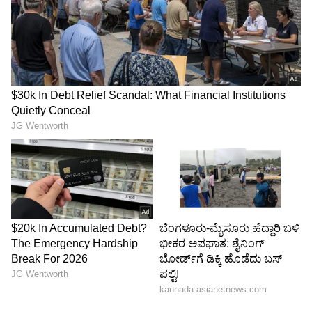
ರುತುರಾಜ್ ಗಾಯಕ್ವಾಡ್:
ನವೆಂಬರ್ 28, 2023 ರಂದು ಗುವಾಹಟಿಯಲ್ಲಿ ನಡೆದ ಭಾರತ
ಮತ್ತು ಆಸ್ಟ್ರೇಲಿಯಾ ಟಿ20 ಅಂತಾರಾಷ್ಟ್ರೀಯ ಪಂದ್ಯದ ವೇಳೆ
ರುತುರಾಜ್ ಗಕ್ವಾಡ್ 57 ಎಸೆತಗಳಲ್ಲಿ 123 ರನ್ ಗಳಿಸಿದರು.
5
5