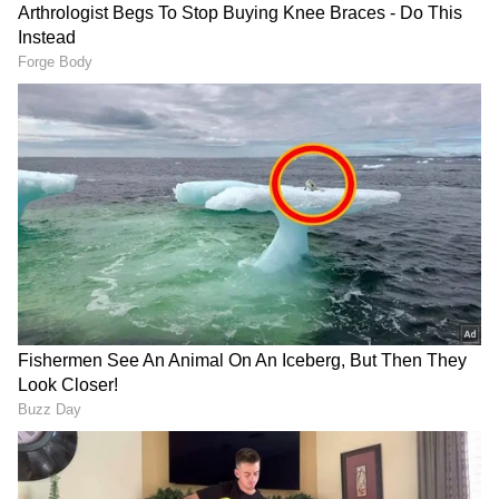
2
5
ರೋಹಿತ್ ಶರ್ಮಾ:
ಅಂತಾರಾಷ್ಟ್ರೀಯ ಟಿ20ಯಲ್ಲಿ ಆರಂಭಿಕ ಆಟಗಾರರಾಗಿ
ರೋಹಿತ್ ಶರ್ಮಾ ನಾಲ್ಕು ಶತಕಗಳನ್ನು ಬಾರಿಸಿದ್ದಾರೆ. 2015
ರಲ್ಲಿ ದಕ್ಷಿಣ ಆಫ್ರಿಕಾ ವಿರುದ್ಧ 106, 2017 ರಲ್ಲಿ ಶ್ರೀಲಂಕಾ