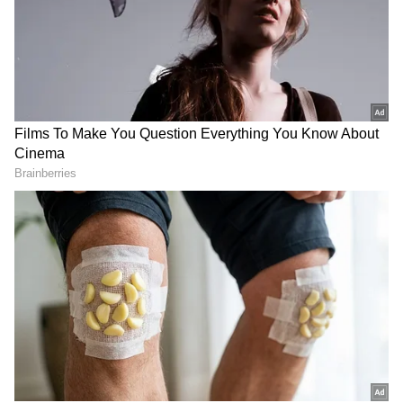
ಸೆಪ್ಟೆಂಬರ್ 8 ರಂದು ದುಬೈನಲ್ಲಿ ಅಫ್ಘಾನಿಸ್ತಾನ ವಿರುದ್ಧ 2022
ರಲ್ಲಿ ಭಾರತದ ಏಷ್ಯಾ ಕಪ್‌ನಲ್ಲಿ ವಿರಾಟ್ ಕೊಹ್ಲಿ 61
ಎಸೆತಗಳಲ್ಲಿ 122 ರನ್ ಗಳಿಸಿದರು.
ಸಮಗ್ರ ಸುದ್ದಿ ಮೂಲವನ್ನಾಗಿ asianet suvarna news ಅನ್ನು
ಆಯ್ಕೆ ಮಾಡಿಕೊಳ್ಳಿ