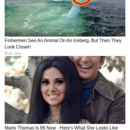
ನಾನು ಏಷ್ಯಾನೆಟ್ ಸುವರ್ಣ ನ್ಯೂಸ್.ಕಾಂನಲ್ಲಿ ಮುಖ್ಯ
ಉಪಸಂಪಾದಕ. ಉತ್ತರ ಕನ್ನಡ ಜಿಲ್ಲೆಯ ಭಟ್ಕಳದವನು. 13
ವರ್ಷಗಳಿಂದಲೂ ಮಾಧ್ಯಮದಲ್ಲಿದ್ದೇನೆ. ಉಜಿರೆಯ ಎಸ್‌ಡಿಎಂ
ಕಾಲೇಜಿನಲ್ಲಿ ಪತ್ರಿಕೋದ್ಯಮ ಪದವಿ. ಹೊಸದಿಗಂತದ ಮೂಲಕ
ಬಿಸಿಸಿಐ
ಮಾಧ್ಯಮ ಜಗತ್ತಿಗೆ ಕಾಲಿಟ್ಟವನು. ಕ್ರೀಡಾ ವರದಿಯಲ್ಲಿ ಹೆಚ್ಚು ಆಸಕ್ತಿ.
ಐಪಿಎಲ್
ಕ್ರಿಕೆಟ್
ಟೀಮ್ ಇಂಡಿಯಾ
ಕ್ರೀಡೆಗಳು
ಆದರೆ, ಡಿಜಿಟಲ್ ಮಾಧ್ಯಮ ಎಲ್ಲ ವಿಷಯದಲ್ಲೂ ಪಳಗಿಸಿದೆ.
ವಿಜಯವಾಣಿ, ಸ್ಟಾರ್‌ ಸ್ಪೋರ್ಟ್ಸ್‌ನಲ್ಲಿ ಕೆಲಸ ಮಾಡಿದ್ದೇನೆ. ಓದು,
ಪ್ರವಾಸ ನೆಚ್ಚಿನ ಹವ್ಯಾಸ