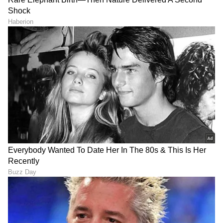
ಟ್ರಂಪ್ ಐತಿಹಾಸಿಕ ಒಪ್ಪಂದ | India US
Trade Deal | Party Rounds