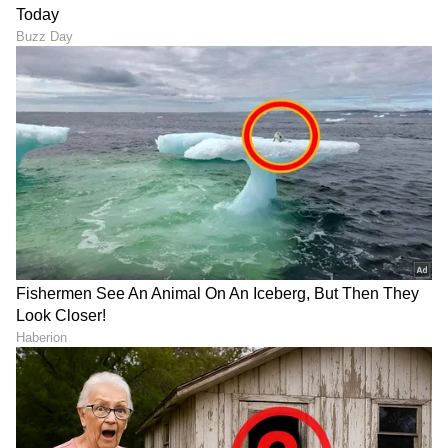
DOWNLOAD APP
RECOMMENDED STORIES
ಭಾರತದಲ್ಲಿ ಸಿಗುವ ಲೈಫ್ ಕೊಹ್ಲಿಗೆ
55 ಕೋಟಿ ಜನ ನೋಡಿದ ಆ IPL
ಸಾಕಾಗಿದೆ, ಆರ್‌ಸಿಬಿ ಮಾಜಿ
ಪಂದ್ಯ! ಜಿಯೋಹಾಟ್‌ಸ್ಟಾರ್‌ಗೆ
ಕ್ರಿಕೆಟಿಗನ ಸ್ಫೋಟಕ ಮಾತಿಗೆ
ಎಷ್ಟು ಲಾಭ ಗೊತ್ತಾ?
ಫ್ಯಾನ್ಸ್ ಆತಂಕ