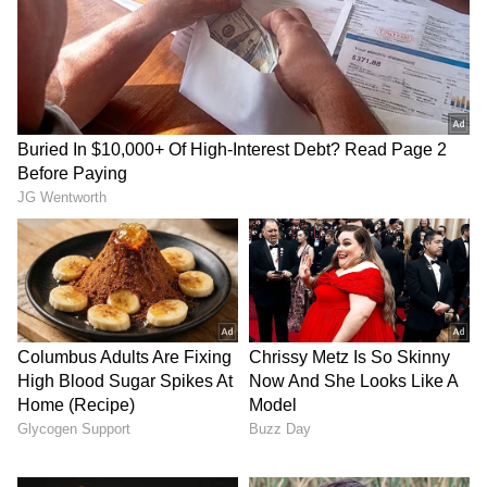
ಕಾನೂನುಬಾಹಿರವಲ್ಲದ ಉಪಾಯವನ್ನು (Loophole)
ಬಳಸಿಕೊಂಡು ಹಲವು ಆಟಗಾರರು ನಿವೃತ್ತಿ ಪಡೆದು, ವಿದೇಶಿ
ತಂಡಗಳೊಂದಿಗೆ ಒಪ್ಪಂದ ಮಾಡಿಕೊಳ್ಳುತ್ತಿದ್ದಾರೆ.
4