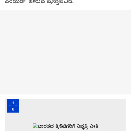
ಪಿರಿಯಡ್' ಹೇರುವ ಪ್ರಸ್ತಾಪವಿದೆ.
1
6