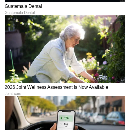
6
6
Image Credit :
X
ಅಂತಿಮ ನಿರ್ಧಾರಕ್ಕಾಗಿ ಅಧ್ಯಕ್ಷ ಮತ್ತು ಕಾರ್ಯದರ್ಶಿಗೆ