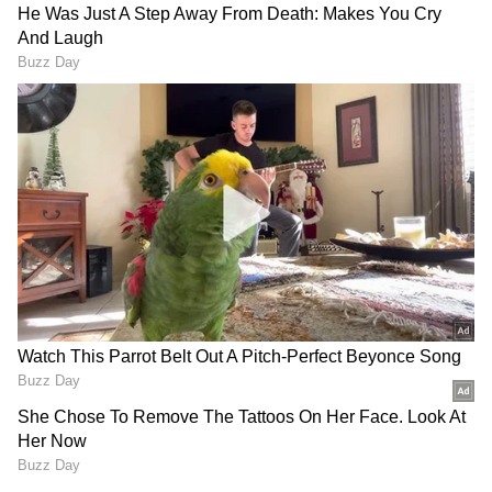
Image Credit :
Getty
ವಿದೇಶಿ ಲೀಗ್‌ಗಳತ್ತ ಆಟಗಾರರ ಒಲವು; ಬಿಸಿಸಿಐ ಕಳವಳ
ಭಾರತೀಯ ಕ್ರಿಕೆಟ್ ಆಟಗಾರರು ಇತ್ತೀಚಿನ ದಿನಗಳಲ್ಲಿ
ಇದ್ದಕ್ಕಿದ್ದಂತೆ ನಿವೃತ್ತಿ ಘೋಷಿಸುವ ಹಾದಿ ಹಿಡಿದಿರುವುದು
ಬಿಸಿಸಿಐ ಚಿಂತೆಗೆ ಕಾರಣವಾಗಿದೆ. ನಿವೃತ್ತಿಯ ಬೆನ್ನಲ್ಲೇ ಈ
ಆಟಗಾರರು ವಿದೇಶಿ ಟಿ20 ಲೀಗ್‌ಗಳಲ್ಲಿ ಆಡಲು ಹೆಚ್ಚಿನ
ಆದ್ಯತೆ ನೀಡುತ್ತಿದ್ದಾರೆ. ವಿದೇಶಿ ಫ್ರಾಂಚೈಸಿ ಲೀಗ್‌ಗಳ
ಭಾಗವಾಗಲು ಆಟಗಾರರು ಒಂದು ವಿಶೇಷ ತಂತ್ರವನ್ನು
ಅನುಸರಿಸುತ್ತಿದ್ದು, ಅಂತರರಾಷ್ಟ್ರೀಯ ಕ್ರಿಕೆಟ್‌ಗೆ ವಿದಾಯ
ಹೇಳುವ ಮುನ್ನವೇ ದೇಶೀಯ ಕ್ರಿಕೆಟ್ (Domestic Cricket)
ಮತ್ತು ಐಪಿಎಲ್ (IPL) ಕಾಂಟ್ರಾಕ್ಟ್‌ಗಳಿಂದ ಮುಕ್ತಿ
ಪಡೆಯುತ್ತಿದ್ದಾರೆ. ಈ ಗಂಭೀರ ವಿದ್ಯಮಾನದ ಕುರಿತು