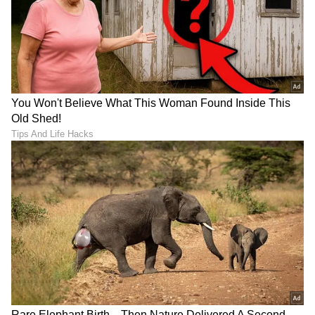
ಸನ್‌ರೈಸರ್ಸ್ ಮಾಲೀಕರ ಮೇಲೆ
"ನಿಮ್ಮ ಕೆಟ್ಟ ಆಲೋಚನೆಗಳಿಗೆ
ಗಂಭೀರ ಆರೋಪ ಮಾಡಿದ
ಬ್ರೇಕ್ ಹಾಕಿ"; ವೈರಲ್ ಆದ RCB
ತಂಡದ ಪ್ಲೇಯರ್, ಐಪಿಎಲ್‍‌ಗೆ
ವಿಡಿಯೋ ವಿವಾದಕ್ಕೆ ನಟಿ ನುಶ್ರತ್
ಬಿತ್ತು ಬಾಂಬ್
ಭರುಚ್ಚಾ ಸ್ಪಷ್ಟನೆ
LATEST VIDEOS
"ರಾಜಕೀಯ ಬೇಡ, ಸಿನಿಮಾನೇ ಪ್ರಾಣ":
ಕನಕೋತ್ಸವದಲ್ಲಿ ರಿಷಬ್ ಶೆಟ್ಟಿ | Rishab
Shetty speech | Suvarna News
ಶೇ.50 ರಿಂದ ಶೇ.18 ಕ್ಕೆ TAX ಇಳಿಕೆ: ಮೋದಿ-