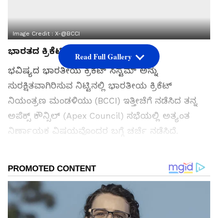
Image Credit :
X-@BCCI
ಭಾರತದ ಕ್ರಿಕೆಟಿಗರಿಗೆ ನಿವೃತ್ತಿ ನೀತಿ
Read Full Gallery
ಭವಿಷ್ಯದ ಭಾರತೀಯ ಕ್ರಿಕೆಟ್ ಸಿಸ್ಟಮ್ ಅನ್ನು
ಸುರಕ್ಷಿತವಾಗಿರಿಸುವ ನಿಟ್ಟಿನಲ್ಲಿ ಭಾರತೀಯ ಕ್ರಿಕೆಟ್
ನಿಯಂತ್ರಣ ಮಂಡಳಿಯು (BCCI) ಇತ್ತೀಚೆಗೆ ನಡೆಸಿದ ತನ್ನ
ಅಪೆಕ್ಸ್ ಕೌನ್ಸಿಲ್ (Apex Council) ಸಭೆಯಲ್ಲಿ ಅತ್ಯಂತ
ನಿರ್ಣಾಯಕ ವಿಷಯವೊಂದರ ಬಗ್ಗೆ ಚರ್ಚೆ ನಡೆಸಿದೆ.
ಇತ್ತೀಚಿನ ದಿನಗಳಲ್ಲಿ ಭಾರತೀಯ ಆಟಗಾರರು ವಿದೇಶಿ ಟಿ20
ಲೀಗ್‌ಗಳಲ್ಲಿ ಆಡಲು ಮುಖ ಮಾಡುತ್ತಿರುವುದನ್ನು ತಡೆಯಲು
ಬಿಸಿಸಿಐ ಹೊಸ ರಣತಂತ್ರ ರೂಪಿಸುತ್ತಿದೆ.
ಸಮಗ್ರ ಸುದ್ದಿ ಮೂಲವನ್ನಾಗಿ asianet suvarna news ಅನ್ನು
ಆಯ್ಕೆ ಮಾಡಿಕೊಳ್ಳಿ