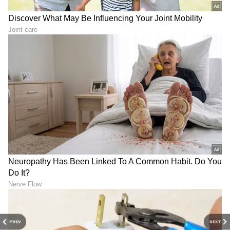
ಸಿಸ್ಟಮ್‌ಗೆ (ಕೋಚಿಂಗ್, ಮೆಂಟರ್‌ಶಿಪ್ ಅಥವಾ ಇತರ
ಹುದ್ದೆಗಳು) ಮರಳದಂತೆ ನಿಷೇಧ ಹೇರಲಾಗುವುದು. ಅಂದರೆ
ಐದು ವರ್ಷಗಳ ಕಾಲ ಆತನಿಗೆ ಭಾರತೀಯ ಕ್ರಿಕೆಟ್‌ನಲ್ಲಿ
ಯಾವುದೇ ಸ್ಥಾನ ಸಿಗುವುದಿಲ್ಲ. ಇದು ವಿದೇಶಿ ಲೀಗ್ ಆಡುವ
ಆಟಗಾರರಿಗೆ ದೊಡ್ಡ ಆತಂಕ ತರಲಿದೆ.
5
6
Image Credit :
BCCI Twitter
ಐಪಿಎಲ್ ಪ್ರತಿಷ್ಠೆ ರಕ್ಷಣೆ ಮತ್ತು ಆಟಗಾರರ ದ್ವಂದ್ವ ಸ್ಥಿತಿ
PREV
NEXT