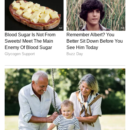
6
Image Credit :
BCCI Twitter
‘ಕೂಲಿಂಗ್ ಆಫ್ ಪಿರಿಯಡ್’ ಅಸ್ತ್ರ; 5 ವರ್ಷಗಳ
ನಿಷೇಧದ ತೂಗುಗತ್ತಿ!
ಆಟಗಾರರು ಕಂಡುಕೊಂಡಿರುವ ಈ ಶಾರ್ಟ್‌ಕಟ್ ದಾರಿಗೆ
ಬ್ರೇಕ್ ಹಾಕಲು ಬಿಸಿಸಿಐ ಈಗ ‘ಕೂಲಿಂಗ್ ಆಫ್ ಪಿರಿಯಡ್’
(Cooling-off Period) ನಿಯಮವನ್ನು ಜಾರಿಗೆ ತರಲು
ಗಂಭೀರ ಆಲೋಚನೆ ನಡೆಸಿದೆ. ವರದಿಗಳ ಪ್ರಕಾರ, ಯಾವುದೇ
ಒಬ್ಬ ಭಾರತೀಯ ಆಟಗಾರ ನಿವೃತ್ತಿ ಘೋಷಿಸಿದ ತಕ್ಷಣ
ನೇರವಾಗಿ ವಿದೇಶಿ ಲೀಗ್‌ಗಳಲ್ಲಿ ಆಡಲು ತೆರಳಿದರೆ, ಆತ
ಮುಂದಿನ ಕನಿಷ್ಠ 5 ವರ್ಷಗಳ ಕಾಲ ಭಾರತೀಯ ಕ್ರಿಕೆಟ್