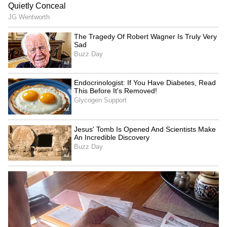
Image Credit :
Getty
ಹಾಲಿ ನಿಯಮ ಮತ್ತು ಆಟಗಾರರು ಕಂಡುಕೊಂಡ
ಉಪಾಯ
ಬಿಸಿಸಿಐನ ಪ್ರಸ್ತುತ ನಿಯಮಾವಳಿಗಳ ಪ್ರಕಾರ, ಯಾವುದೇ
ಒಬ್ಬ ಸಕ್ರಿಯ ಭಾರತೀಯ ಕ್ರಿಕೆಟಿಗ (ಅಂತರರಾಷ್ಟ್ರೀಯ,
ದೇಶೀಯ ಅಥವಾ ಐಪಿಎಲ್ ಆಡುತ್ತಿರುವ ಆಟಗಾರ) ವಿದೇಶಿ
ಟಿ20 ಅಥವಾ ಯಾವುದೇ ಹೊರದೇಶದ ಫ್ರಾಂಚೈಸಿ
ಲೀಗ್‌ಗಳಲ್ಲಿ ಆಡುವಂತಿಲ್ಲ. ಆದರೆ, ಭಾರತೀಯ ಕ್ರಿಕೆಟ್‌ನ
ಎಲ್ಲಾ ಮಾದರಿಗಳು ಹಾಗೂ ಐಪಿಎಲ್‌ನಿಂದ ಅಧಿಕೃತವಾಗಿ
ನಿವೃತ್ತಿ ಪಡೆದರೆ, ಅವರಿಗೆ ವಿದೇಶಿ ಲೀಗ್‌ಗಳಲ್ಲಿ ಆಡಲು ಮುಕ್ತ
ಅವಕಾಶ ಸಿಗುತ್ತದೆ. ಬಿಸಿಸಿಐ ನಿಯಮದಲ್ಲಿರುವ ಇದೇ