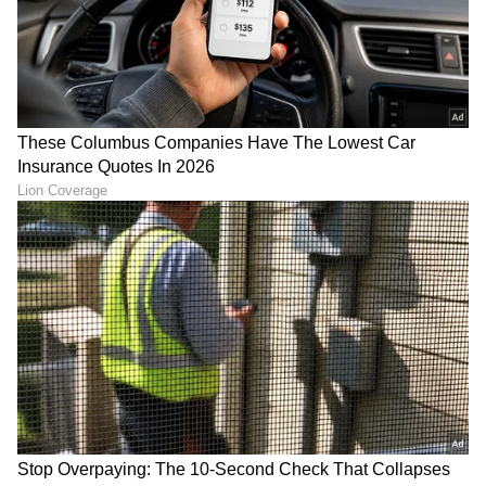
ಜವಾಬ್ದಾರಿ
ಈ ಪ್ರಸ್ತಾವಿತ ನಿವೃತ್ತಿ ನೀತಿಯ ಕುರಿತು ಬಿಸಿಸಿಐ ಸಭೆಯಲ್ಲಿ
ಪ್ರಾಥಮಿಕ ಒಪ್ಪಿಗೆಯನ್ನು ಸೂಚಿಸಲಾಗಿದೆಯಾದರೂ, ಇದರ
ಸಾಧಕ-ಬಾಧಕಗಳ ಬಗ್ಗೆ ಅಂತಿಮ ತೀರ್ಮಾನ
ಕೈಗೊಳ್ಳಬೇಕಿದೆ. ಈ ಹೊಸ ನಿಯಮದ ಎಲ್ಲಾ ಕಾನೂನು
ಆಯಾಮಗಳನ್ನು (Legal Aspects) ಕೂಲಂಕಷವಾಗಿ
ಪರಿಶೀಲಿಸಿ, ಅಂತಿಮ ಮೊಹರು ಒತ್ತುವ ಸಂಪೂರ್ಣ
ಜವಾಬ್ದಾರಿಯನ್ನು ಬಿಸಿಸಿಐ ಅಧ್ಯಕ್ಷರು (President) ಮತ್ತು
ಕಾರ್ಯದರ್ಶಿಗಳಿಗೆ (Secretary) ವಹಿಸಿಕೊಡಲಾಗಿದೆ.
LATEST VIDEOS