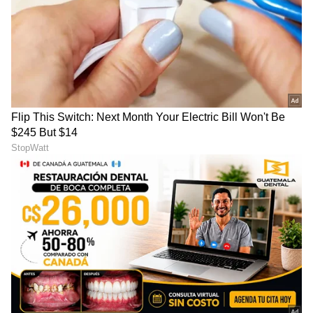
ಬಿಸಿಸಿಐ ಮಂಡಳಿಯ ಪ್ರಕಾರ, ದೇಶದ ಹಿರಿಯ ಹಾಗೂ
ಅನುಭವಿ ಆಟಗಾರರು ತಮ್ಮ ಗರಿಷ್ಠ ಸಮಯವನ್ನು
ಭಾರತೀಯ ಕ್ರಿಕೆಟ್‌ಗೆ ನೀಡಬೇಕು ಮತ್ತು ಐಪಿಎಲ್‌ನ ಘನತೆ
ಹಾಗೂ ಪ್ರತಿಷ್ಠೆಯನ್ನು ಕಾಪಾಡಬೇಕು. ಆದರೆ, ಈ ನಿಯಮ
ಯಾವಾಗ ಮತ್ತು ಹೇಗೆ ಜಾರಿಗೆ ಬರಲಿದೆ ಎಂಬುದು ಕ್ರಿಕೆಟ್
ಪ್ರೇಮಿಗಳಲ್ಲಿ ಭಾರಿ ಕುತೂಹಲ ಮೂಡಿಸಿದೆ. ಏಕೆಂದರೆ, ಕೆಲವು
ಪ್ರತಿಭಾವಂತ ಆಟಗಾರರಿಗೆ ದೇಶೀಯ ಕ್ರಿಕೆಟ್ ಅಥವಾ
ಐಪಿಎಲ್‌ನಲ್ಲಿ ನಿರೀಕ್ಷಿತ ಅವಕಾಶಗಳು ಸಿಗುತ್ತಿಲ್ಲ. ಅಂತಹ
ಸಂದರ್ಭದಲ್ಲಿ ಆಟಗಾರರಿಗೆ ವಿದೇಶಿ ಲೀಗ್ ಬಿಟ್ಟರೆ ಬೇರೆ
ಆಯ್ಕೆ ಇರುವುದಿಲ್ಲ, ಹೀಗಾಗಿ ಬಿಸಿಸಿಐ ಅಂತವರಿಗೆ ಹೇಗೆ
ಅವಕಾಶ ಕಲ್ಪಿಸಲಿದೆ ಎಂಬುದು ಕೂಡ ಇಲ್ಲಿ ಮುಖ್ಯವಾಗುತ್ತದೆ.