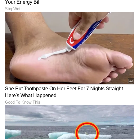
ಕ್ರಿಕೆಟ್ ಮತ್ತು ಕ್ರೀಡಾ ಜಗತ್ತಿನ (
Sports News in
Kannada
) ಕ್ಷಣಕ್ಷಣದ ಕನ್ನಡ ಸುದ್ದಿ ಅಪ್ಡೇಟ್‌ಗಳಿಗಾಗಿ
ಏಷ್ಯಾನೆಟ್ ಸುವರ್ಣ ನ್ಯೂಸ್‌ ಫಾಲೋ ಮಾಡಿ.
IPL
Live
ಸೇರಿದಂತೆ ಟೀಂ ಇಂಡಿಯಾದ ಬ್ರೇಕಿಂಗ್ ಸುದ್ದಿ
(
Cricket News in Kannada
), ವಿಶೇಷ ವರದಿಗಳು
ಮತ್ತು ನೇರ ಪ್ರಸಾರಗಳೊಂದಿಗೆ ಸಂಪೂರ್ಣ ಮಾಹಿತಿ
ನಿಮ್ಮ ಒಂದೇ ಕ್ಲಿಕ್‌ನಲ್ಲಿ ಲಭ್ಯ. ಏಷ್ಯಾನೆಟ್ ಸುವರ್ಣ
ನ್ಯೂಸ್ ಅಧಿಕೃತ ಆ್ಯಪ್ ಡೌನ್‌ಲೋಡ್ ಮಾಡಿ ಹಾಗೂ
ಎಲ್ಲಾ ಅಪ್‌ಡೇಟ್ ಗಳನ್ನು ಪಡೆಯಿರಿ.
ABOUT THE AUTHOR
Santosh Naik
SN