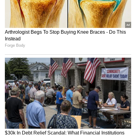
Related Articles
ಟೀಂ ಇಂಡಿಯಾ ಟಿ20 ನಾಯಕತ್ವದಿಂದ
ಸೂರ್ಯಕುಮಾರ್ ಕೈಬಿಟ್ಟ ಬಿಸಿಸಿಐ, ಸ್ಫೋಟಕ ವರದಿ
ಬಯಲು
ರೋಹಿತ್ ಶರ್ಮಾ, ಕೊಹ್ಲಿ ಅಭಿಮಾನಿಗಳಿಗೆ ಬಂಪರ್,
ಖುಷಿ ಸುದ್ದಿ ನೀಡಿದ ಬಿಸಿಸಿಐ
3
6