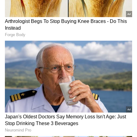
2
10
ಮಧ್ಯಪ್ರದೇಶದ ಇಂದೋರ್‌ನಲ್ಲಿ ಪ್ರಸಿದ್ಧ ಶಾಸ್ತ್ರೀಯ ಗಾಯಕ