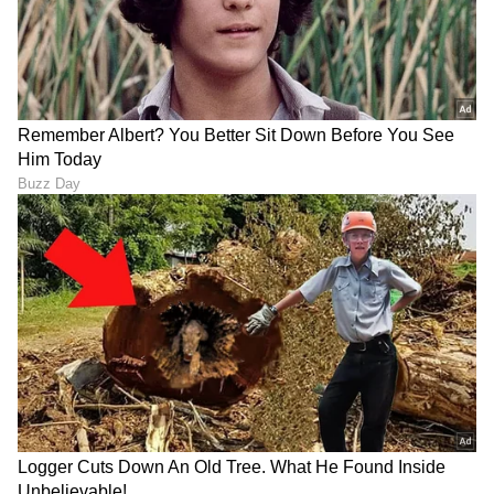
ABOUT THE AUTHOR
Gowthami K
GK
ಒನ್ ಇಂಡಿಯಾ, ಡೈಲಿಹಂಟ್‌, ವಿಜಯ ಕರ್ನಾಟಕ ವೆಬ್‌, ಈಗ
ಏಷ್ಯಾನೆಟ್ ಕನ್ನಡ ಸೇರಿ 10 ವರ್ಷಗಳಿಂದಲೂ ಡಿಜಿಟಲ್
ಮಾಧ್ಯಮದಲ್ಲಿದ್ದೇನೆ. ಉಜಿರೆಯ ಎಸ್‌ಡಿಎಂನಲ್ಲಿ ಪತ್ರಿಕೋದ್ಯಮದಲ್ಲಿ
ಸ್ನಾತಕೋತ್ತರ ಪದವಿಯಾಗಿದೆ. ಸುಳ್ಯ ತಾಲೂಕಿನ ಕುಕ್ಕುಜಡ್ಕದವಳು.
ಬಾಲಿವುಡ್
ಉದ್ಯೋಗ, ರಾಜಕೀಯ, ದೇಶ-ವಿದೇಶ, ವಿಜ್ಞಾನ ಮತ್ತು ವಾಣಿಜ್ಯ,
ಸಿನೆಮಾವೆಂದರೆ ಹೆಚ್ಚು ಆಸಕ್ತಿ. ಹಿನ್ನೆಲೆ ಧ್ವನಿ ನೀಡುವುದು ಹವ್ಯಾಸ.
ಕನ್ನಡ ಸಿನಿಮಾ (
Kannada Cinema News
), ಟಿವಿ
ಕಾರ್ಯಕ್ರಮಗಳು (
Kannada TV Shows
), ಸೆಲೆಬ್ರಿಟಿ
ಸುದ್ದಿಗಳು ಮತ್ತು ಇತ್ತೀಚಿನ ಸುದ್ದಿಗಳಿಗಾಗಿ ಏಷ್ಯಾನೆಟ್