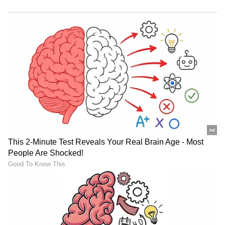
1945 ರಲ್ಲಿ ಮುಂಬೈಗೆ ಸ್ಥಳಾಂತರಗೊಂಡಾಗ, ಮಹಲ್ (1949)
ಚಲನಚಿತ್ರದಿಂದ ಕಾಡುವ ಮಧುರ 'ಆಯೇಗಾ ಆನೆವಾಲಾ'
ನೊಂದಿಗೆ ಅವರ ಪ್ರತಿಭೆ ಬೆಳೆಯಲಾರಂಭಿಸಿತು. ಹಿಂದಿ
ಚಿತ್ರರಂಗದ ಅತ್ಯಂತ ಬೇಡಿಕೆಯ ಧ್ವನಿಗಳಲ್ಲಿ ಒಂದಾಗಿ
ಅವರನ್ನು ಉತ್ತುಂಗಕ್ಕೆ ತಲುಪಿಸಿತು. ಆ ವರ್ಷದಲ್ಲಿ, ಆಕೆಯ
ತಂದೆಯ ಮರಣದ ನಂತರ ಮಂಗೇಶ್ಕರ್ ಕುಟುಂಬವನ್ನು
ಬೆಂಬಲಿಸುತ್ತಿದ್ದ ಕುಟುಂಬದ ಸ್ನೇಹಿತ ಮಾಸ್ಟರ್ ವಿನಾಯಕ್,
ತನ್ನ ಚೊಚ್ಚಲ ಹಿಂದಿ ಚಲನಚಿತ್ರವಾದ ಬಡಿ ಮಾದಲ್ಲಿ ಲತಾಗೆ
ಒಂದು ಸಣ್ಣ ಪಾತ್ರವನ್ನು ನೀಡಿದರು.