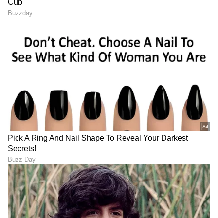
ಈ ಸಮಯದಲ್ಲಿ, ದಿವಂಗತ ಬಾಲಿವುಡ್ ಗೀತರಚನೆಕಾರ
ಮಜ್ರೂಹ್ ಸುಲ್ತಾನ್‌ಪುರಿ ಅವರು ನಿಯಮಿತವಾಗಿ
ದೀದಿಯನ್ನು ಭೇಟಿ ಮಾಡುತ್ತಾರೆ, ಮೊದಲು ಅವರ
ಆಹಾರವನ್ನು ರುಚಿ ನೋಡುತ್ತಾರೆ ಮತ್ತು ನಂತರ ಮಾತ್ರ
ಅವರಿಗೆ ತಿನ್ನಲು ಅವಕಾಶ ಮಾಡಿಕೊಡುತ್ತಾರೆ. ಲತಾ
ಮಂಗೇಶ್ಕರ್ ಅವರ ಬಗೆಗಿನ 'ಹರ್‌ ವೋನ್‌ ವಾಯ್ಸ್‌'
ಪುಸ್ತಕದಲ್ಲಿ ಸ್ವತಃ ಗಾಯಕಿಯೇ ಈ ಬಗ್ಗೆ ಹೇಳಿರುವ ಬಗ್ಗೆ
ಉಲ್ಲೇಖವಿದೆ.