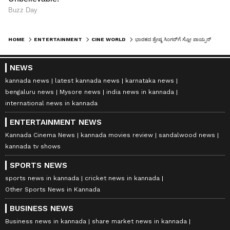
ಸುವರ್ಣ ನ್ಯೂಸ್‌ನಲ್ಲಿ ಮನರಂಜನಾ ವಿಭಾಗ ನೋಡಿ.
ಸಿನಿಮಾ ವಿಮರ್ಶೆಗಳು (
Kannada Movies Review
),
ತಾರೆಯರ ಸಂದರ್ಶನಗಳು, ಧಾರಾವಾಹಿ ಅಪ್‌ಡೇಟ್ಸ್‌,
HOME
ENTERTAINMENT
CINE WORLD
ಭಾರತದ ಶ್ರೇಷ್ಠ ಸಿಂಗರ್‌ಗೆ ಸ್ಲೋ ಪಾಯ್ಸನ್ ಹಾಕಿ ಕೊಲ್ಲಲು ಸಂಚು! ಅಡುಗೆಯವನೇ ಹಾಕಿದ್ನಾ ವಿಷ?
ತೆರೆಮರೆಯ ಕಥೆಗಳು,
OTT ರಿಲೀಸ್‌
ಗಳ ಬಗ್ಗೆ
ಮಾಹಿತಿಯೂ ಇಲ್ಲಿದೆ.
NEWS
kannada news
latest kannada news
karnataka news
bengaluru news
Mysore news
india news in kannada
international news in kannada
ENTERTAINMENT NEWS
Kannada Cinema News
kannada movies review
sandalwood news
kannada tv shows
SPORTS NEWS
sports news in kannada
cricket news in kannada
Other Sports News in Kannada
BUSINESS NEWS
Business news in kannada
share market news in kannada