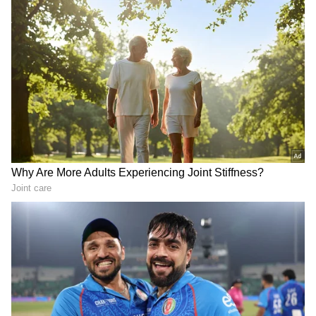
ಮತ್ತು ರಂಗಭೂಮಿ ಕಲಾವಿದರಾದ ಪಂಡಿತ್ ದೀನನಾಥ್
ಮಂಗೇಶ್ಕರ್ ಮತ್ತು ಶೇವಂತಿಗೆ ಜನಿಸಿದರು. ಆಕೆಯ
ಒಡಹುಟ್ಟಿದವರಾದ ಮೀನಾ, ಆಶಾ, ಉಷಾ, ಮತ್ತು
ಹೃದಯನಾಥ್, ಎಲ್ಲರೂ ನಿಪುಣ ಸಂಗೀತಗಾರರು ಮತ್ತು
ಗಾಯಕರು. ಲತಾ ಸಂಗೀತ ಪ್ರತಿಭೆಗೆ ಕಾರಣ ಅವರ ಅಪ್ಪ.
ಅವರು ನಾಟಕಗಳನ್ನು ನಿರ್ಮಿಸಲು ಹೆಸರುವಾಸಿಯಾಗಿದ್ದರು.
ಅವರ ತಂದೆಯ ನಾಟಕ ಕಂಪನಿಯ ಕಲಾತ್ಮಕ
ವಾತಾವರಣವಿತ್ತು. ಹೀಗಾಗಿ ಕಲೆಯ ಪ್ರಯಾಣವು
ಆರಂಭದಲ್ಲಿ ನಟನಾ ಪಾತ್ರಗಳ ಮೂಲಕ ತಮ್ಮ ಐದನೇ
ವಯಸ್ಸಿನಲ್ಲಿ ಪ್ರಾರಂಭವಾಯಿತು.