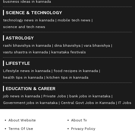
business ideas in kannada
SCIENCE & TECHNOLOGY
DOWNLOAD APP
technology news in kannada
mobile tech news
science and tech news
RECOMMENDED STORIES
ASTROLOGY
rashi bhavishya in kannada
dina bhavishya
vara bhavishya
vastu shastra in kannada
karnataka festivals
LIFESTYLE
Lifestyle news in kannada
food recipes in kannada
health tips in kannada
kitchen tips in kannada
EDUCATION & CAREER
job news in kannada
Private Jobs
bank jobs in karnataka
Government jobs in karnataka
Central Govt Jobs in Kannada
IT Jobs
Venkatesh: ವೆಂಕಟೇಶ್‌ಗಾಗಿ
ಯಶ್ ಟಾಕ್ಸಿಕ್ ಟ್ರೇಲರ್ ಲಾಂಚ್‌ಗೆ
ತಂದೆ ಜೊತೆ ಜಗಳವಾಡಿದ್ದ ಆ ನಟಿ
ಮುಖ್ಯ ಅತಿಥಿ ಕರುನಾಡ ಚಕ್ರವರ್ತಿ
ಯಾರು? ವೆಂಕಿಯನ್ನು ಮೊದಲ
ಡಾ ಶಿವರಾಜ್ ಕುಮಾರ್!
About Website
About Tv
ಬಾರಿ ನೋಡಿದಾಗ ಏನನ್ನಿಸಿತು?
Terms Of Use
Privacy Policy