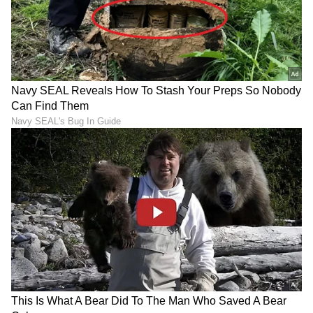
1962 ರ ಆರಂಭದಲ್ಲಿ, ಲತಾ ಮಂಗೇಶ್ಕರ್ ತೀವ್ರ
ಅನಾರೋಗ್ಯಕ್ಕೆ ಒಳಗಾದರು. ವೈದ್ಯರನ್ನು ಕರೆಸಲಾಯಿತು
ಮತ್ತು ವೈದ್ಯಕೀಯ ತನಿಖೆಯಲ್ಲಿ ಆವರಿಗೆ ಸ್ಲೋ ಪಾಯ್ಸನ್
ನೀಡಿರುವುದು ಬೆಳಕಿಗೆ ಬಂತು. ಮೂರು ದಿನ ಜೀವನ್ಮರಣ
ಹೋರಾಟ ನಡೆಸಿದರು. ಈ ಘಟನೆ ಅವರನ್ನು ದೈಹಿಕವಾಗಿ
ದುರ್ಬಲಗೊಳಿಸಿತು ಮತ್ತು ಅವರು ಸುಮಾರು ಮೂರು ತಿಂಗಳ
ಕಾಲ ಹಾಸಿಗೆ ಹಿಡಿದಳು. ಘಟನೆಯ ನಂತರ, ಅವರ
ಅಡುಗೆಯವನು ತನ್ನ ವೇತನವನ್ನು ತೆಗೆದುಕೊಳ್ಳದೆ ಮನೆಯಿಂದ
ನಾಪತ್ತೆಯಾಗಿದ್ದನು.
9
10