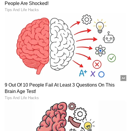
ಮರಾಠಿ ಚಿತ್ರ ಗಜಾಭಾವು (1943) ಗಾಗಿ 'ಮಾತಾ ಏಕ್
ಸಪೂತ್ ಕಿ ದುನಿಯಾ ಬದಲ್ ದೇ ತೂ' ಮೂಲಕ ಹಿಂದಿ
ಚಿತ್ರರಂಗಕ್ಕೆ ಅವರ ಚೊಚ್ಚಲ ಪ್ರವೇಶ. 1945 ರಲ್ಲಿ ವಿನಾಯಕ್
ಅವರ ಕಂಪನಿಯೊಂದಿಗೆ ಮುಂಬೈಗೆ ಸ್ಥಳಾಂತರಗೊಂಡ ಅವರು
ಭಿಂಡಿಬಜಾರ್ ಘರಾನಾದ ಉಸ್ತಾದ್ ಅಮನ್ ಅಲಿ ಖಾನ್
ಅವರ ಅಡಿಯಲ್ಲಿ ಸಂಗೀತ ಪಾಠಗಳನ್ನು ಪ್ರಾರಂಭಿಸಿದರು. ತನ್ನ
ವೃತ್ತಿಜೀವನದಲ್ಲಿ ಪ್ರಗತಿ ಹೊಂದುತ್ತಾ, ವಸಂತ್ ಜೋಗ್ಲೇಕರ್
ಅವರ ಹಿಂದಿ ಚಲನಚಿತ್ರ 'ಆಪ್ ಕಿ ಸೇವಾ ಮೇ' (1946) ನಲ್ಲಿ
'ಪಾ ಲಗೂನ್ ಕರ್ ಜೋರಿ' ಗೆ ಅವರು ತಮ್ಮ ಧ್ವನಿಯನ್ನು
ನೀಡಿದರು.
7
10