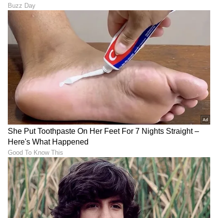
ಲತಾ ನಟಿಯಾಗಿ ತಮ್ಮ ವೃತ್ತಿಜೀವನವನ್ನು ಪ್ರಾರಂಭಿಸಿದ್ದರು.
ಅವರು ಪಹಿಲಿ ಮಂಗಳಗೌರ್ (1942) ನಲ್ಲಿ ನಟಿಸಿದರು ಮತ್ತು
ನಂತರ ಚಿಮುಕ್ಲಾ ಸನ್ಸಾರ್ (1943) ಮತ್ತು ಮಾಜೆ ಬಾಲ್
(1944) ನಂತಹ ಚಲನಚಿತ್ರಗಳಲ್ಲಿ ಕಾಣಿಸಿಕೊಂಡರು. ಆದರೆ,
ತಾನು ಅಹಿತಕರವಾದ ನಟನೆಯನ್ನು ಹೊಂದಿದ್ದೇನೆ ಮತ್ತು
ನಿರ್ದೇಶಕರ ಸೂಚನೆಗಳ ಪ್ರಕಾರ ಮೇಕಪ್ ಮಾಡುವುದು
ಮತ್ತು ನಗುವುದು ಅಥವಾ ಅಳುವುದು ತನಗೆ ಇಷ್ಟವಾಗಲಿಲ್ಲ
ಎಂದು ಅವರು ಹೇಳಿದ್ದರು.
LATEST VIDEOS