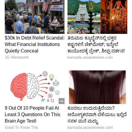
13 ನೇ ವಯಸ್ಸಿನಲ್ಲಿ, ಲತಾ ಮಂಗೇಶ್ಕರ್ ಅವರ ಜೀವನದಲ್ಲಿ
ದುರಂತವು ಅಪ್ಪಳಿಸಿತು, ಅವರ ತಂದೆ ಹೃದ್ರೋಗದಿಂದ
ನಿಧನರಾದರು. ಮಾತ್ರವಲ್ಲ ತಂದೆ ಅವರ ಕುಟುಂಬಕ್ಕೆ ಅವರ
ಏಕೈಕ ಆಧಾರ ಸ್ಥಂಭವಾಗಿದ್ದರು. 1940 ರ ದಶಕದಲ್ಲಿ ಸಂಗೀತ
ಉದ್ಯಮದಲ್ಲಿ ಛಾಪು ಮೂಡಿಸಲು ಹೆಣಗಾಡುತ್ತಿದ್ದ ಅವರು
ಮರಾಠಿ ಚಲನಚಿತ್ರ ಕಿತಿ ಹಸಲ್ (1942) ಗಾಗಿ ತಮ್ಮ ಮೊದಲ
ಹಾಡನ್ನು ಧ್ವನಿಮುದ್ರಿಸಿದರು. ಆದರೂ ವಿಷಾದಕರ ಸಂಗತಿ
ಎಂದರೆ ಈ ಹಾಡನ್ನು ಚಿತ್ರದಿಂದ ಹೊರಗಿಡಲಾಯಿತು.
5
10