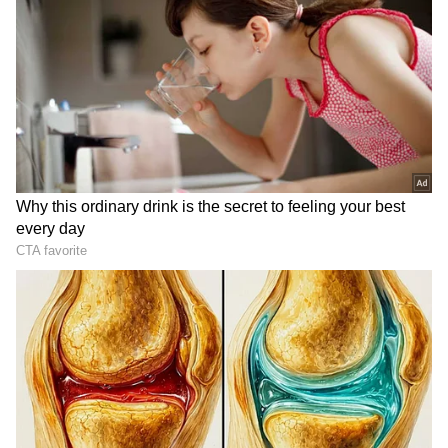
ಪ್ಟೆಂಬರ್ 29, 1929 ರಂದು ಜನಿಸಿದ ಲತಾ ಮಂಗೇಶ್ಕರ್
2023 ಫೆಬ್ರವರಿಯಲ್ಲಿ ಇಹಲೋಕ ತ್ಯಜಿಸಿದರು. ಸಾವಿರಕ್ಕೂ
ಹೆಚ್ಚು ಹಿಂದಿ ಚಲನಚಿತ್ರಗಳಲ್ಲಿ ಹಾಡುಗಳನ್ನು ರೆಕಾರ್ಡ್
ಮಾಡಿದ ಮತ್ತು ಮೂವತ್ತಾರು ಭಾರತೀಯ ಭಾಷೆಗಳಲ್ಲಿ
ಹಾಡಿರುವ ಅತ್ಯುತ್ತಮ ಮತ್ತು ಅತ್ಯಂತ ಗೌರವಾನ್ವಿತ ಹಿನ್ನೆಲೆ
ಗಾಯಕರಲ್ಲಿ ಒಬ್ಬರು.
ಸಮಗ್ರ ಸುದ್ದಿ ಮೂಲವನ್ನಾಗಿ asianet suvarna news ಅನ್ನು
ಆಯ್ಕೆ ಮಾಡಿಕೊಳ್ಳಿ