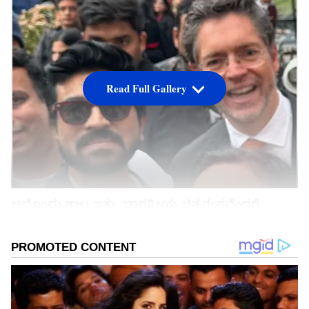
Read Full Gallery
ಅದೊಂದು ಕಾಲ ಇತ್ತು. ಭಾರತೀಯ ಚಿತ್ರರಂಗವೆಂದರೆ
ಬಾಲಿವುಡ್ ಮಾತ್ರ ಎಂಬಂತಹ ದಿನಗಳು. ಭಾರತೀಯ
ಚಲನಚಿತ್ರೋದ್ಯಮದಲ್ಲಿ ಅಷ್ಟರಮಟ್ಟಿಗೆ ಬಾಲಿವುಡ್ ಪ್ರಾಬಲ್ಯ
ಮೆರೆಯುತ್ತಿತ್ತು. ದಕ್ಷಿಣ ಭಾರತದ ಕನ್ನಡ, ತೆಲುಗು, ತಮಿಳ
ಚಲನಚಿತ್ರಗಳಿಗೆ ಹೋಲಿಸಿದರೆ ಬಾಲಿವುಡ್‌ ಯಾವತ್ತೂ