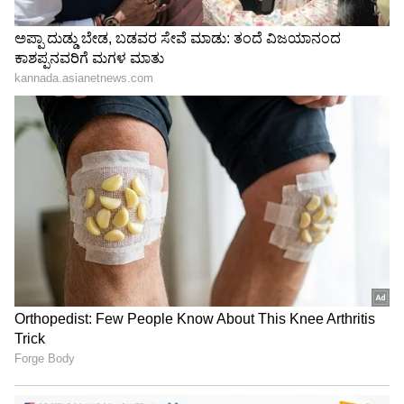
ಹೌದು. ಇತ್ತೀಚೆಗೆ ಆಸ್ಟ್ರೇಲಿಯಾದಲ್ಲಿ ನಡೆದ 'ಇಂಡಿಯನ್
ಫಿಲಂ ಫೆಸ್ಟಿವಲ್ ಆಫ್ ಮೆಲ್ಬೋರ್ನ್(IFFM)ನಲ್ಲಿ ಟಾಲಿವುಡ್
ಗ್ಲೋಬಲ್ ಸ್ಟಾರ್ ರಾಮ ಚರಣ್ ಗೌರವ ಅತಿಥಿಯಾಗಿ
ಭಾಗಿಯಾಗಿದ್ದರು. ಈ ವೇಳೆ ರಾಮ ಚರಣ್ ರನ್ನ
ನೋಡುದಕ್ಕಾಗಿ ಆಸ್ಟ್ರೇಲಿಯಾ ಜನರು ಅದ್ಹೇಗೆ
ಮುಗಿಬಿದ್ದರೆಂದರೆ ಹಾಲಿವುಡ್ ನಟರಿಗೂ ಈ ಪರಿ
ಮುಗಿಬಿದ್ದಿರಲಿಕ್ಕಿಲ್ಲ ಎನ್ನುವಷ್ಟು. ಮೇಲ್ಬೋರ್ನ್ ಮೇಯರ್,
ಉಪಮೇಯರ್ ಸಹ ರಾಮ ಚರಣ್ ರೊಂದಿಗೆ ಸೇಲ್ಫಿ
ತೆಗೆದುಕೊಳ್ಳು ನೂಕುನುಗ್ಗಲಿನಲ್ಲಿ ನಿಂತರು.
ಮೇಲ್ಬೋರ್ನ್ ಮೇಯರ್ ನಿಕ್ ರೀಸ್ ರಾಮ್ ಚರಣ್ ಜೊತೆ
ಸೇಲ್ಫಿ ತೆಗೆಸಿಕೊಂಡ ಬಳಿಕ ಫೋಟೊವನ್ನು ಇನ್‌ಸ್ಟಾಗ್ರಾಮ್‌ನಲ್ಲಿ
ಹಂಚಿಕೊಂಡಿದ್ದು,' ಉಪಮೇಯರ್ ರೋಶೇನಾತೋ