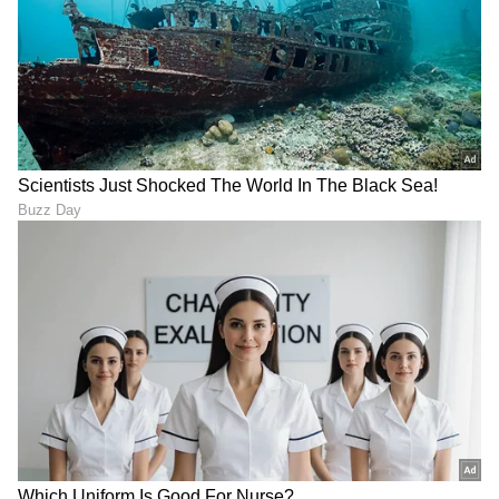
DOWNLOAD APP
RECOMMENDED STORIES
ಮಹೇಶ್ ಬಾಬು ವಿಚಿತ್ರ
Costume Controversy:
ಸೆಂಟಿಮೆಂಟ್ ಗೊತ್ತಿಲ್ಲದೇ ಟೆನ್ಷನ್
'ರಾಮಾಯಣ' ಕಾಸ್ಟ್ಯೂಮ್‌ ಬಗ್ಗೆ