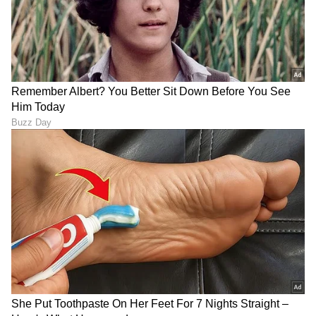
ಶೇ.50 ರಿಂದ ಶೇ.18 ಕ್ಕೆ TAX ಇಳಿಕೆ: ಮೋದಿ-
ಟ್ರಂಪ್ ಐತಿಹಾಸಿಕ ಒಪ್ಪಂದ | India US
Trade Deal | Party Rounds