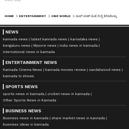
HOME
ENTERTAINMENT
CINE WORLD
ರಾಮ್ ಚರಣ್ ಜೊತೆ ಸೇಲ್ಫಿ ತೆಗೆದುಕೊಳ್ಳುವ ಆಸೆ ಈಡೇರಿತು; ಮೆಲ್ಬೋರ್ನ್‌ ಮೇಯರ್‌ ನಿಕ್ ರೀಸ್ ಪೋಸ್ಟ್ ವೈರಲ್!
NEWS
kannada news
latest kannada news
karnataka news
bengaluru news
Mysore news
india news in kannada
international news in kannada
ENTERTAINMENT NEWS
Kannada Cinema News
kannada movies review
sandalwood news
kannada tv shows
SPORTS NEWS
sports news in kannada
cricket news in kannada
Other Sports News in Kannada
BUSINESS NEWS
Business news in kannada
share market news in kannada
business ideas in kannada