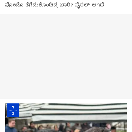
ಫೋಟೊ ತೆಗೆದುಕೊಂಡಿದ್ದ ಭಾರೀ ವೈರಲ್ ಆಗಿದೆ
1
3