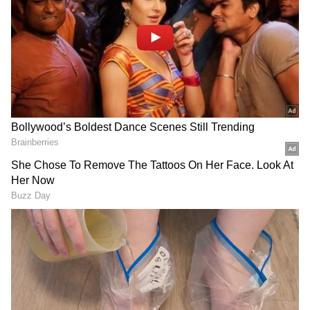
ಅಗ್ರಸ್ಥಾನದಲ್ಲಿರುತ್ತಿತ್ತು. ವಿದೇಶದಲ್ಲಿ ಬಾಲಿವುಡ್ ನಟರನ್ನು
ಮಾತ್ರ ಗುರುತಿಸುತ್ತಿದ್ದರು. ಆದರೆ ಕಾಲ ಬದಲಾಗಿದೆ. ಇಂದು
ದಕ್ಷಿಣ ಭಾರತದ ಸಿನಿಮಾಗಳು, ನಟರು ಬಾಲಿವುಡ್‌
ಮೀರಿಸುವಂತೆ ಬೆಳೆದು ನಿಂತಿದ್ದಾರೆ. ವಿದೇಶಗಳಲ್ಲಿ ದಕ್ಷಿಣ
ಭಾರತದ ನಟರು ಕಂಡರೆ ವಿದೇಶಗಳಲ್ಲೂ ಅಭಿಮಾಣಿಗಳು
ಮುಗಿಬಿಳುತ್ತಿದ್ದಾರೆ. ದೊಡ್ಡ ದೊಡ್ಡ ಶೋಗಳಿಗೆ, ಫಿಲ್ಮ್
ಫೆಸ್ಟಿವಲ್‌ಗಳಿಗೆ ಮುಖ್ಯ ಅತಿಥಿಗಳನ್ನಾಗಿ ದಕ್ಷಿಣ ಭಾರತದ
ನಟರನ್ನು ಆಹ್ವಾನಿಸುತ್ತಿದ್ದಾರೆ. ಅಷ್ಟರಮಟ್ಟಿಗೆ ದಕ್ಷಿಣ ಭಾರತದ
ಚಿತ್ರರಂಗ ಪ್ಯಾನ್ ಇಂಡಿಯಾ ಅಲ್ಲ, ಗ್ಲೋಬಲ್ ಲೆವೆಲ್‌ಗೆ
ಬೆಳೆದು ನಿಂತಿದೆ.
ಸಮಗ್ರ ಸುದ್ದಿ ಮೂಲವನ್ನಾಗಿ asianet suvarna news ಅನ್ನು
ಆಯ್ಕೆ ಮಾಡಿಕೊಳ್ಳಿ