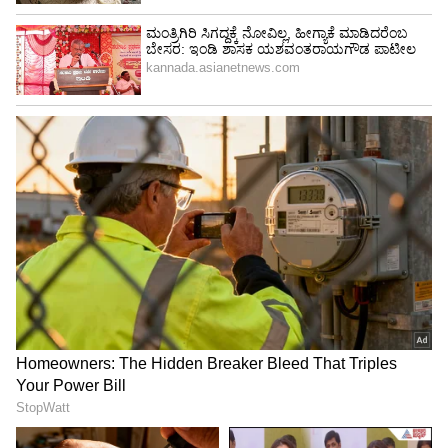
3
3
ಹಾಗೆಯೇ ಅಕ್ಟೋಬರ್‌ನಲ್ಲಿ ಮೆಲ್‌ಬೋರ್ನ್‌ ಡೆಪ್ಯೂಟಿ