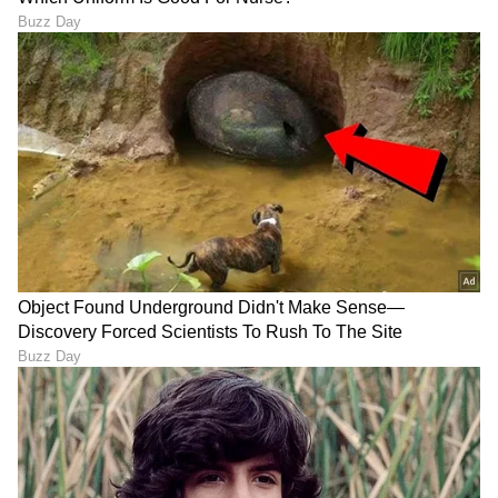
ಆಗಿದ್ರು ಖ್ಯಾತ ಡೈರೆಕ್ಟರ್
ಭಾರೀ ಟ್ರೋಲ್; ನೆಟ್ಟಿಗರಿಗೆ ಖಡಕ್‌
ಡೋಸ್ ಕೊಟ್ಟ ವಸ್ತ್ರ-
ವಿನ್ಯಾಸಕರು!
ದಳಪತಿ ವಿಜಯ್ ಮಗ 'ಸಿಗ್ಮಾ'
ರಶ್ಮಿಕಾ ಮಂದಣ್ಣರಂತೆ ಗ್ಲಾಮರಸ್
ಜೇಸನ್‌ ಸಂಜಯ್‌ಗೆ ಕನ್ನಡದ
ಆಗಿ ಕಾಣಬೇಕಾ? ಹಬ್ಬಕ್ಕೆ ಈ ದೇಸಿ
'ಅದೊಂದು ಸಿನಿಮಾ' ತುಂಬಾ
ಔಟ್‌ಫಿಟ್‌ಗಳನ್ನು ಟ್ರೈ ಮಾಡಿ
ಇಷ್ಟವಂತೆ!
LATEST VIDEOS
"ರಾಜಕೀಯ ಬೇಡ, ಸಿನಿಮಾನೇ ಪ್ರಾಣ":
ಕನಕೋತ್ಸವದಲ್ಲಿ ರಿಷಬ್ ಶೆಟ್ಟಿ | Rishab
Shetty speech | Suvarna News