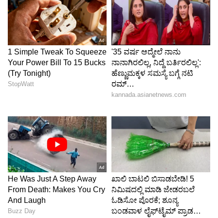
ಮೇಯರ್‌ ಆಗಿ ರೋಶೇನಾ ಆಯ್ಕೆಯಾಗುವ ಮೂಲಕ 182
ವರ್ಷಗಳ ಇತಿಹಾಸವಿರುವ ಈ ಹುದ್ದೆಗೆ ಆಯ್ಕೆಯಾದ ಮೊದಲ
ಭಾರತೀಯ ಎಂಬ ಹೆಗ್ಗಳಿಕೆ ಪಾತ್ರವಾಗಿದ್ದಾರೆ. . ಆಕೆಯೊಂದಿಗೆ
ಸ್ವಾತಂತ್ರ್ಯ ಸಮಾರಂಭಗಳಿಗೆ ಹಾಜರಾಗುವುದು ತುಂಬಾ
ಸಂತೋಷವಾಗಿದೆ" ಎಂದು ಮೇಯರ್‌ ನಿಕ್‌ ರೀಸ್‌
ಬರೆದುಕೊಂಡಿದ್ದಾರೆ. ಸದ್ಯ ಮೇಯರ್ ನಿಕ್ ರೀಸ್ ರಾಮ್
ಚರಣ್ ಜೊತೆ ಸೇಲ್ಫಿ ತೆಗೆಸಿಕೊಂಡ ಫೋಟೊ ಸೋಷಿಯಲ್
ಮೀಡಿಯಾದಲ್ಲಿ ಭಾರೀ ವೈರಲ್ ಆಗುತ್ತಿದೆ. ಅವರ ಪೋಸ್ಟ್‌ಗೆ
ನೆಟಿಜನ್ಸ್ ರಾಮ್ ಚರಣ ಫ್ಯಾನ್ಸ್ ವಿಧ ವಿಧವಾಗಿ ಪ್ರತಿಕ್ರಿಯೆ
ನೀಡಿದ್ದಾರೆ
ರಾಮ್ ಚರಣ್ ಅಭಿನಯದ ಶಂಕರ್ ನಿರ್ದೇಶನದ ಆರೆಂಜ್
ಸಿನಿಮಾದ ಶೂಟಿಂಗ್ ಮೆಲ್ಬೋರ್ನ್ ನಲ್ಲೇ ನಡೆದಿತ್ತು. ಆ ವೇಳೆ
ಸುಮಾರು ತಿಂಗಳಕಾಲ ಅಲ್ಲಿ ನೆಲೆಸಿದ್ದ ರಾಮ್‌ ಚರಣ್‌ಗೆ
ಇಲ್ಲಿನ ಜನರು ಪ್ರೀತಿ ಆರೈಕೆಯಿಂದ ನೋಡಿಕೊಂಡಿದ್ದರು.