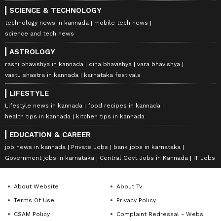
SCIENCE & TECHNOLOGY
technology news in kannada
mobile tech news
science and tech news
ASTROLOGY
rashi bhavishya in kannada
dina bhavishya
vara bhavishya
vastu shastra in kannada
karnataka festivals
LIFESTYLE
Lifestyle news in kannada
food recipes in kannada
health tips in kannada
kitchen tips in kannada
EDUCATION & CAREER
job news in kannada
Private Jobs
bank jobs in karnataka
Government jobs in karnataka
Central Govt Jobs in Kannada
IT Jobs
About Website
About Tv
Terms Of Use
Privacy Policy
CSAM Policy
Complaint Redressal - Website