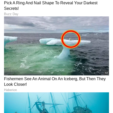
ಕನ್ನಡ ಸಿನಿಮಾ (
Kannada Cinema News
), ಟಿವಿ
ಕಾರ್ಯಕ್ರಮಗಳು (
Kannada TV Shows
), ಸೆಲೆಬ್ರಿಟಿ
ಸುದ್ದಿಗಳು ಮತ್ತು ಇತ್ತೀಚಿನ ಸುದ್ದಿಗಳಿಗಾಗಿ ಏಷ್ಯಾನೆಟ್
ಸುವರ್ಣ ನ್ಯೂಸ್‌ನಲ್ಲಿ ಮನರಂಜನಾ ವಿಭಾಗ ನೋಡಿ.
ಸಿನಿಮಾ ವಿಮರ್ಶೆಗಳು (
Kannada Movies Review
),
ತಾರೆಯರ ಸಂದರ್ಶನಗಳು, ಧಾರಾವಾಹಿ ಅಪ್‌ಡೇಟ್ಸ್‌,
ತೆರೆಮರೆಯ ಕಥೆಗಳು,
OTT ರಿಲೀಸ್‌
ಗಳ ಬಗ್ಗೆ
ಮಾಹಿತಿಯೂ ಇಲ್ಲಿದೆ.