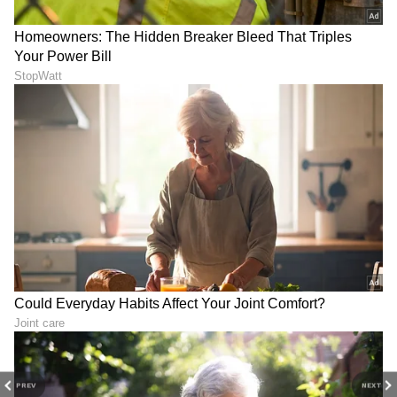
ರವೀನಾ ಟಂಡನ್ ಅನಿಲ್ ಥಡಾನಿ
ಅಪ್ರತಿಮ ಚಲನಚಿತ್ರ ನಟಿ ರವೀನಾ ಟಂಡನ್ 2004ರ
ಅನಿಲ್ ಥಡಾನಿ ಅವರನ್ನು ಭೇಟಿಯಾದರು. ಅನಿಲ್
ಮುಂಬೈನಲ್ಲಿ ಪ್ರಖ್ಯಾತ ಚಲನಚಿತ್ರ ವಿತರಕರಾಗಿದ್ದಾರೆ ಮತ್ತು
ಬಾಲಿವುಡ್‌ನಲ್ಲಿ ವಿಶ್ವಾಸಾರ್ಹ ವ್ಯಕ್ತಿಗಳಲ್ಲಿ ಒಬ್ಬರಾಗಿದ್ದಾರೆ.
ಸಧ್ಯ ಪುಷ್ಪಾ 2 ಚಿತ್ರದ ವಿತರಣೆ ಹಕ್ಕು ವಹಿಸಿಕೊಂಡಿದ್ದಾರೆ.
ದಂಪತಿಯ ನಿವ್ವಳ ಮೌಲ್ಯವು ಸುಮಾರು 6.5 ಮಿಲಿಯನ್
ಎಂದು ಅಂದಾಜಿಸಲಾಗಿದೆ.
PREV
NEXT
7