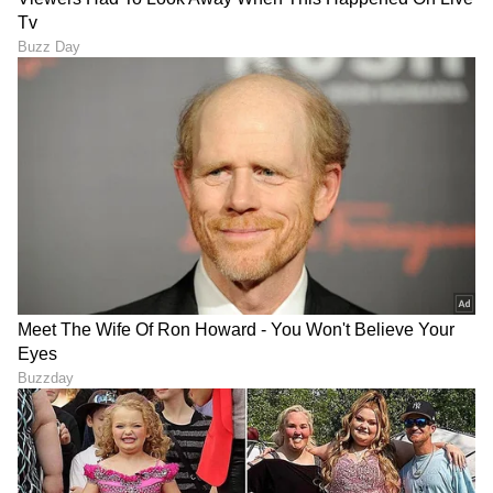
ಆಯೇಶಾ ಟಾಕಿಯಾ ಫರ್ಹಾನ್ ಅಜ್ಮಿ
ಆಯೇಶಾ ಟಾಕಿಯಾ ಖ್ಯಾತ ರಾಜಕಾರಣಿ ಅಬು ಅಜ್ಮಿಯವರ
ಮಗ ಫರ್ಹಾನ್ ಅಜ್ಮಿ ಅವರೊಂದಿಗಿನ ವಿವಾಹದ ನಂತರ
ಅವರು ತಮ್ಮ ನಟನಾ ವೃತ್ತಿಜೀವನವನ್ನು ತೊರೆದರು. ಪತಿ
ಯಶಸ್ವಿ ಹೋಟೆಲ್ ಉದ್ಯಮಿಯಾಗಿದ್ದಾರೆ ಮತ್ತು ಮುಂಬೈನಲ್ಲಿ
ರೆಸ್ಟೋರೆಂಟ್‌ಗಳ ಸರಪಳಿಯನ್ನು ಹೊಂದಿದ್ದಾರೆ.
11
13