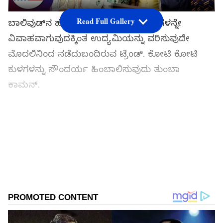
Read Full Gallery
ಬಾಲಿವುಡ್‌ನ ಹೆಸರಾಂತ ನಟಿಯರು ಹೀರೋಗಳನ್ನೇ
ವಿವಾಹವಾಗುವುದಕ್ಕಿಂತ ಉದ್ಯಮಿಯನ್ನು ವರಿಸುವುದೇ
ಮೊದಲಿನಿಂದ ನಡೆದುಬಂದಿರುವ ಟ್ರೆಂಡ್. ಕೋಟಿ ಕೋಟಿ
ಕುಳಗಳನ್ನು ಸೌಂದರ್ಯ ಹಿಂಬಾಲಿಸುವುದು ತುಂಬಾ
ಕಾಮನ್.
Add Asianetnews Kannada as a Preferred
Source