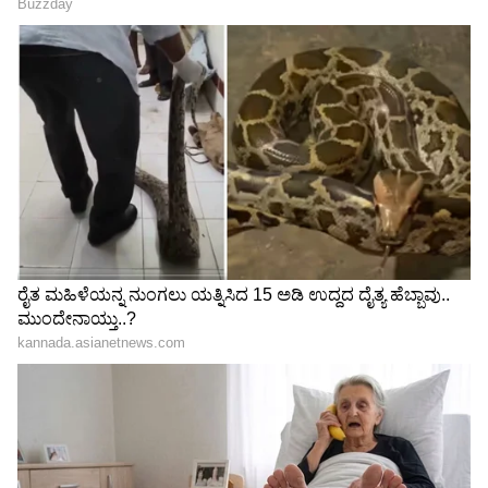
ಶ್ರೀದೇವಿ ಬೋನಿ ಕಪೂರ್
ಲೆಜೆಂಡರಿ ಟಾಲಿವುಡ್ ಮತ್ತು ಹಿಂದಿ ಚಲನಚಿತ್ರ ನಟಿ,
ದಿವಂಗತ ಶ್ರೀದೇವಿ 1996ರಲ್ಲಿ ಬೋನಿಯನ್ನು
ವಿವಾಹವಾದರು. ಶ್ರೀದೇವಿ ಅವರು ತಮ್ಮ
ವೃತ್ತಿಜೀವನದುದ್ದಕ್ಕೂ ಉತ್ತಮ ಆದಾಯವನ್ನು ಗಳಿಸಿದರೆ,
ಅವರ ಪತಿ ಬೋನಿ ಕಡಿಮೆ ಇರಲಿಲ್ಲ. ಅವರು ಅತ್ಯಂತ
ಯಶಸ್ವಿ ಚಲನಚಿತ್ರ ನಿರ್ಮಾಪಕರಲ್ಲಿ ಒಬ್ಬರು. ಅವರ ನಿವ್ವಳ
ಮೌಲ್ಯ 550 ಮಿಲಿಯನ್ ಎಂದು ಅಂದಾಜಿಸಲಾಗಿದೆ.