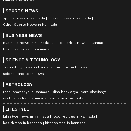
SPORTS NEWS
sports news in kannada
cricket news in kannada
ಶಿಲ್ಪಾ ಶೆಟ್ಟಿ ರಾಜ್ ಕುಂದ್ರಾ
Other Sports News in Kannada
ಶಿಲ್ಪಾ ಶೆಟ್ಟಿ ನವೆಂಬರ್ 2009ರಲ್ಲಿ ರಾಜ್ ಕುಂದ್ರಾ ಅವರನ್ನು
BUSINESS NEWS
ವಿವಾಹವಾದರು. ರಾಜ್ ಅವರು ಅನೇಕ ಕ್ಷೇತ್ರಗಳಲ್ಲಿ ವಿವಿಧ
Business news in kannada
share market news in kannada
ಆಸಕ್ತಿಗಳನ್ನು ಹೊಂದಿರುವ NRI ಉದ್ಯಮಿಯಾಗಿದ್ದಾರೆ.
business ideas in kannada
ಅವರು ಗ್ರೂಪ್‌ಕೋ ಡೆವಲಪರ್ಸ್ ಮತ್ತು ಟಿಎಂಟಿ ಗ್ಲೋಬಲ್
SCIENCE & TECHNOLOGY
ಹೆಸರಿನಲ್ಲಿ ಯಶಸ್ವಿ ವ್ಯಾಪಾರ ಉದ್ಯಮಗಳನ್ನು
technology news in kannada
mobile tech news
ಪ್ರಾರಂಭಿಸಿದ್ದಾರೆ. ಇದಲ್ಲದೆ, ಅವರು ಭಾರತದಲ್ಲಿನ ಹೆಚ್ಚಿನ
science and tech news
ಲೈವ್-ಸ್ಟ್ರೀಮಿಂಗ್ ಪ್ಲಾಟ್‌ಫಾರ್ಮ್‌ಗಳನ್ನು ನಿಯಂತ್ರಿಸುವ
ASTROLOGY
ಜೆಎಲ್ ಸ್ಟ್ರೀಮ್ ಪ್ರೈವೇಟ್ ಲಿಮಿಟೆಡ್‌ನ ಸಿಇಒ ಕೂಡ
rashi bhavishya in kannada
dina bhavishya
vara bhavishya
vastu shastra in kannada
karnataka festivals
ಆಗಿದ್ದಾರೆ. ಜೊತೆಗೆ, ಅವರು 2012 ರಲ್ಲಿ ಸೂಪರ್ ಫೈಟ್ ಲೀಗ್
LIFESTYLE
ಮತ್ತು 2014 ರಲ್ಲಿ ವಿಯಾನ್ ಇಂಡಸ್ಟ್ರೀಸ್ ಎಂಬ ಎರಡು
Lifestyle news in kannada
food recipes in kannada
ಹೊಸ ಯೋಜನೆಗಳನ್ನು ಪ್ರಾರಂಭಿಸಿದರು.
health tips in kannada
kitchen tips in kannada