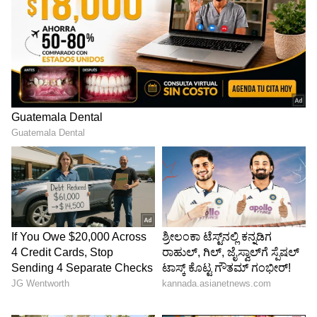
5
13
ಟೀನಾ ಅಂಬಾನಿ- ಅನಿಲ್ ಅಂಬಾನಿ
80ರ ದಶಕದ ನಟಿ ಟೀನಾ ಮುನಿಮ್ ಫೆಬ್ರವರಿ, 1991ರಲ್ಲಿ
ಧೀರೂಭಾಯಿ ಅಂಬಾನಿಯವರ ಕಿರಿಯ ಮಗ ಅನಿಲ್
ಅಂಬಾನಿ ಅವರನ್ನು ವಿವಾಹವಾದರು. ಈ ಮೂಲಕ ಪ್ರತಿಷ್ಠಿತ
ಅಂಬಾನಿ ವಂಶದ ಭಾಗವಾದರು. ಅನಿಲ್ ಅವರು ರಿಲಯನ್ಸ್
ಎಡಿಎ ಗ್ರೂಪ್‌ನ ಅಧ್ಯಕ್ಷರಾಗಿದ್ದಾರೆ ಮತ್ತು ರಿಲಯನ್ಸ್ ಗುಂಪಿನ
ಇತರ ನಾಲ್ಕು ವರ್ಟಿಕಲ್‌ಗಳಲ್ಲಿ ಸಾಕಷ್ಟು ಷೇರುಗಳನ್ನು
ಹೊಂದಿದ್ದಾರೆ. 2020ರಲ್ಲಿ ದಿವಾಳಿಯಾದರೂ, ದಂಪತಿ ಈಗ