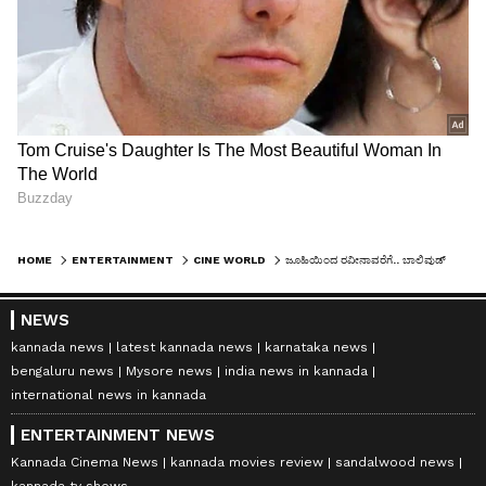
ಪ್ರೀತಿ ಜಿಂಟಾ ಜೀನ್ ಗುಡೆನಾಫ್
ಬಾಲಿವುಡ್‌ನ ಡಿಂಪಲ್ ಗರ್ಲ್, ಪ್ರೀತಿ ಜಿಂಟಾ ಅಮೇರಿಕಾ
ಮೂಲದ ಉದ್ಯಮಿ ಜೀನ್ ಗುಡೆನಾಫ್ ಅವರನ್ನು 2016 ರಲ್ಲಿ
ವಿವಾಹವಾದರು. ವೃತ್ತಿಯಲ್ಲಿ ಹಣಕಾಸು ವಿಶ್ಲೇಷಕ ಮತ್ತು
ಎನ್‌ಲೈನ್ ಎನರ್ಜಿ ಕಂಪನಿಯ ಹಿರಿಯ ಉಪಾಧ್ಯಕ್ಷ ಆಗಿರುವ
ಅವರು ಹಿಂದೆ ಬ್ಯಾಂಕ್ ಆಫ್ ಅಮೇರಿಕಾದಲ್ಲಿ ಸಹಾಯಕ
ಉಪಾಧ್ಯಕ್ಷರಾಗಿದ್ದರು. ಅವರು ಸುಮಾರು 110 ಕೋಟಿ ನಿವ್ವಳ
ಮೌಲ್ಯವನ್ನು ಹೊಂದಿದ್ದಾರೆ.
HOME
ENTERTAINMENT
CINE WORLD
ಜೂಹಿಯಿಂದ ರವೀನಾವರೆಗೆ.. ಬಾಲಿವುಡ್ ಬೆಡಗಿಯರೂ ಅವರ ಸಿಕ್ಕಾಪಟ್ಟೆ ಸಿರಿವಂತ ಗಂಡಂದಿರೂ..!
NEWS
13
kannada news
latest kannada news
karnataka news
13
bengaluru news
Mysore news
india news in kannada
international news in kannada
ENTERTAINMENT NEWS
Kannada Cinema News
kannada movies review
sandalwood news
kannada tv shows