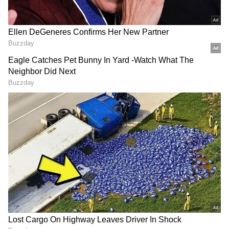
ಮೊದಲನೆಯದನ್ನೇ ಆಯ್ದುಕೊಳ್ಳಲು ನಿರ್ಧರಿಸಿ
ಸಂತೋಷದಿಂದ ಬದುಕುತ್ತಿದ್ದಾರೆ. ಹಾಗಾದರೆ,
ಮಿಲಿಯನೇರ್‌ಗಳನ್ನು ಮದುವೆಯಾದ ಕೆಲವು ಪ್ರತಿಭಾವಂತ
ಸೆಲೆಬ್ ದಿವಾಸ್‌ಗಳನ್ನು ನೋಡೋಣ!
3
13