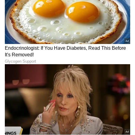
13
ರಾಣಿ ಮುಖರ್ಜಿ ಆದಿತ್ಯ ಚೋಪ್ರಾ
ರಾಣಿ ಮುಖರ್ಜಿ 2014ರಲ್ಲಿ ಬಾಲಿವುಡ್‌ನ ಪ್ರಮುಖ ವ್ಯಕ್ತಿ
ಮತ್ತು ಯಶ್ ರಾಜ್ ಫಿಲ್ಮ್ಸ್‌ನ ಅಧ್ಯಕ್ಷ ಆದಿತ್ಯ ಚೋಪ್ರಾ
ಅವರೊಂದಿಗೆ ತಮ್ಮ ವಿವಾಹವನ್ನು ಘೋಷಿಸಿದರು. ಆದಿತ್ಯ
ಚೋಪ್ರಾ ಅವರ ಕಂಪನಿಯ ಜನಪ್ರಿಯತೆಗೆ ಯಶ್ ರಾಜ್
ಫಿಲ್ಮ್ಸ್ ಪರಿಚಯದ ಅಗತ್ಯವಿಲ್ಲ, ಅದರ ವಾರ್ಷಿಕ ವಹಿವಾಟು
890 ಮಿಲಿಯನ್.