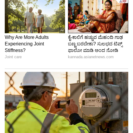
2.3 ಮಿಲಿಯನ್ ನಿವ್ವಳ ಮೌಲ್ಯವನ್ನು ದಾಖಲಿಸಿದ್ದಾರೆ.
6
13