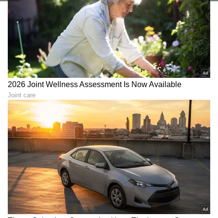
13
ಸೋನಂ ಕಪೂರ್ ಆನಂದ್ ಅಹುಜಾ
ಸೋನಮ್ ಕಪೂರ್ 2018 ರಲ್ಲಿ ಆನಂದ್ ಅಹುಜಾ ಅವರನ್ನು
ವಿವಾಹವಾದರು. ಆನಂದ್ ಅವರು ಭಾನೆ ಮತ್ತು
ವೆಗ್ನಾನ್‌ವೆಗ್‌ನಲ್ಲಿ ಎರಡು ಯಶಸ್ವಿ ವ್ಯಾಪಾರ ವರ್ಟಿಕಲ್‌ಗಳನ್ನು
ನಡೆಸುತ್ತಿರುವ ಉದ್ಯಮಿಯಾಗಿದ್ದಾರೆ. ಇವು ಉಡುಪು,
ಸ್ನೀಕರ್ಸ್‌ನ ವ್ಯವಹಾರ ಒಳಗೊಂಡಿವೆ. ಇದಲ್ಲದೆ, ಆನಂದ್
ಅವರು ದೇಶದ ಅತಿದೊಡ್ಡ ರಫ್ತು ಸಂಸ್ಥೆಗಳಲ್ಲಿ ಒಂದಾದ ಶಾಹಿ
ಎಕ್ಸ್‌ಪೋರ್ಟ್ಸ್ ವ್ಯವಹಾರ ನಡೆಸುತ್ತಾರೆ. ಆನಂದ್ ಅವರು