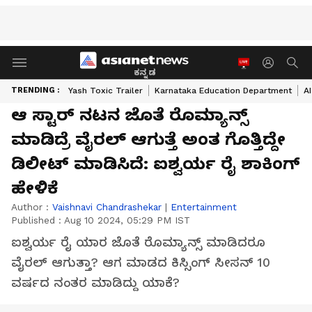
ಕನ್ನಡ
TRENDING :
Yash Toxic Trailer
Karnataka Education Department
A
ಆ ಸ್ಟಾರ್ ನಟನ ಜೊತೆ ರೊಮ್ಯಾನ್ಸ್‌
ಮಾಡಿದ್ರೆ ವೈರಲ್ ಆಗುತ್ತೆ ಅಂತ ಗೊತ್ತಿದ್ದೇ
ಡಿಲೀಟ್ ಮಾಡಿಸಿದೆ: ಐಶ್ವರ್ಯ ರೈ ಶಾಕಿಂಗ್
ಹೇಳಿಕೆ
Author :
Vaishnavi Chandrashekar
|
Entertainment
Published :
Aug 10 2024, 05:29 PM IST
ಐಶ್ವರ್ಯ ರೈ ಯಾರ ಜೊತೆ ರೊಮ್ಯಾನ್ಸ್ ಮಾಡಿದರೂ
ವೈರಲ್ ಆಗುತ್ತಾ? ಆಗ ಮಾಡದ ಕಿಸ್ಸಿಂಗ್ ಸೀಸನ್ 10
ವರ್ಷದ ನಂತರ ಮಾಡಿದ್ದು ಯಾಕೆ?