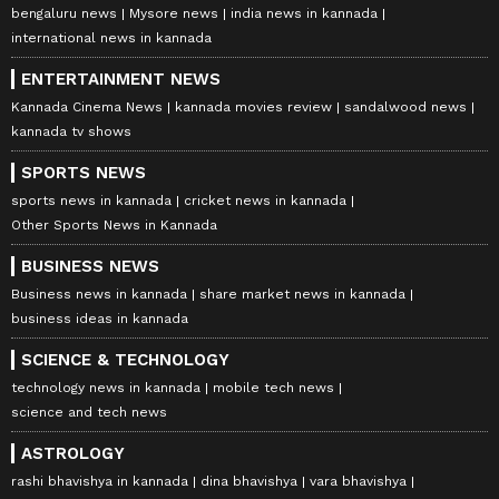
bengaluru news
Mysore news
india news in kannada
international news in kannada
ENTERTAINMENT NEWS
Kannada Cinema News
kannada movies review
sandalwood news
DOWNLOAD APP
kannada tv shows
SPORTS NEWS
RECOMMENDED STORIES
sports news in kannada
cricket news in kannada
Other Sports News in Kannada
BUSINESS NEWS
Business news in kannada
share market news in kannada
business ideas in kannada
SCIENCE & TECHNOLOGY
technology news in kannada
mobile tech news
science and tech news
Vijay Sangeetha Divorce
'ಐಸಿಯು'ನಲ್ಲೂ ಹಾಡಿದ ಸೋನು
ASTROLOGY
Update: ವಿಚ್ಛೇದನ ಅರ್ಜಿಯನ್ನು
ನಿಗಮ್.. 'ನೋವಿನಲ್ಲೂ ಗಾಯನ'
rashi bhavishya in kannada
dina bhavishya
vara bhavishya
ಹಿಂಪಡೆದ ಸಿಎಂ ವಿಜಯ್ ಪತ್ನಿ
ಪೋಸ್ಟ್‌ ಭಾರೀ ವೈರಲ್!