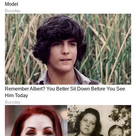
DOWNLOAD APP
RECOMMENDED STORIES
ಆಫ್-ರೋಡಿಂಗ್ ಪ್ರಿಯರಿಗೆ
ಆಡಿ ಮತ್ತು ಪೋರ್ಷೆ ತಯಾರಿಕಾ
ಹಬ್ಬದ ಸುದ್ದಿ; ರಗಡ್ ಲುಕ್,
ಕಂಪೆನಿ ವೋಕ್ಸ್‌ವ್ಯಾಗನ್‌ನಲ್ಲಿ 1ಲಕ್ಷ
ಪವರ್‌ಫುಲ್ ಬಾಡಿಯೊಂದಿಗೆ
ನೌಕರರ ವಜಾ!: 4 ಕಾರ್ಖಾನೆಗಳ
ಮಾರುಕಟ್ಟೆಗೆ ಲಗ್ಗೆ ಇಡ್ತಿವೆ 3 ಹೊಸ
ಮುಚ್ಚಲು ನಿರ್ಧಾರ!
ದೈತ್ಯ SUV