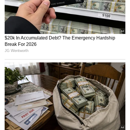
Related Articles
ಚಾಂಪಿಯನ್ ಆರ್‌ಸಿಬಿಗೆ ಸಿಕ್ಕ ನಗದು ಬಹುಮಾನ
ಎಷ್ಟು? ಯಾರ ಪಾಲಾಯ್ತು ಟಾಟಾ ಸಿಯಾರ? ಇಲ್ಲಿದೆ
ನೋಡಿ ಕಂಪ್ಲೀಟ್ ಡೀಟೈಲ್ಸ್
ಕರ್ನಾಟಕ ವಿದ್ಯುತ್‌ ವಿತರಣೆ ಖಾಸಗಿಗೆ? 15 ಜಿಲ್ಲೆಗಳ
ವಿತರಣೆಗೆ ಅನುಮತಿ ಕೋರಿ KERCಗೆ ಟಾಟಾ ಅರ್ಜಿ,
ಖಾಸಗೀಕರಣಕ್ಕೆ ನೌಕರರು ಗರಂ
3
6
Image Credit :
Tata Motors