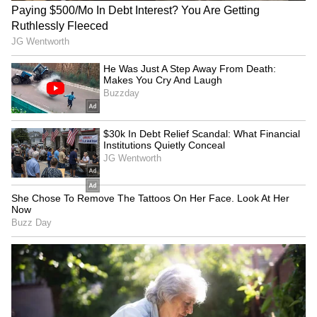
ಟಿಯಾಗೊ ಇವಿಗೆ ಆಧುನಿಕ ಸ್ಪರ್ಶ
ಟಾಟಾ ಕಂಪನಿಯು ತನ್ನ ಎಲೆಕ್ಟ್ರಿಕ್ ಹ್ಯಾಚ್‌ಬ್ಯಾಕ್ ಟಿಯಾಗೊ
ಇವಿ (Tiago EV) ಕಾರಿನ ಫೇಸ್‌ಲಿಫ್ಟ್ ಮಾಡೆಲ್‌ನ ಬುಕ್ಕಿಂಗ್
ಪ್ರಕ್ರಿಯೆಗೆ ಚಾಲನೆ ನೀಡಿದೆ. ಟಾಟಾ ಕಂಪನಿಯು ಈ ಕಾರಿಗೆ
ಮತ್ತಷ್ಟು ಆಧುನಿಕ ರೂಪವನ್ನು ನೀಡಿದ್ದು, ನವೀನ ಮಾದರಿಯ
ಲುಕ್, ಮಾಡರ್ನ್ ಫೀಚರ್ಸ್ ಮತ್ತು ಹೊಸ ತಂತ್ರಜ್ಞಾನವನ್ನು
ಅಳವಡಿಸಿ ಇದನ್ನು ವಿನ್ಯಾಸಗೊಳಿಸಿದೆ.