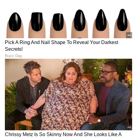
ಕಾಲೇಜಿನಲ್ಲಿ ಪತ್ರಿಕೋದ್ಯಮ ಪದವಿ. ಹೊಸದಿಗಂತದ ಮೂಲಕ
ಟಾಟಾ
ಮಾಧ್ಯಮ ಜಗತ್ತಿಗೆ ಕಾಲಿಟ್ಟವನು. ಕ್ರೀಡಾ ವರದಿಯಲ್ಲಿ ಹೆಚ್ಚು ಆಸಕ್ತಿ.
ಟಾಟಾ ಮೋಟಾರ್ಸ್
ಕಾರುಗಳು
ಆಟೋಮೊಬೈಲ್
ಸುದ್ದಿ
ಆದರೆ, ಡಿಜಿಟಲ್ ಮಾಧ್ಯಮ ಎಲ್ಲ ವಿಷಯದಲ್ಲೂ ಪಳಗಿಸಿದೆ.
ವಿಜಯವಾಣಿ, ಸ್ಟಾರ್‌ ಸ್ಪೋರ್ಟ್ಸ್‌ನಲ್ಲಿ ಕೆಲಸ ಮಾಡಿದ್ದೇನೆ. ಓದು,
ಪ್ರವಾಸ ನೆಚ್ಚಿನ ಹವ್ಯಾಸ