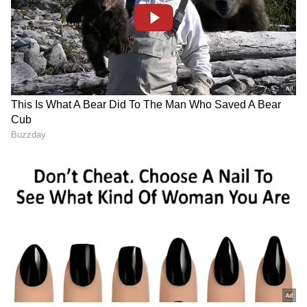
6
Image Credit :
Our Own
ಲೋನ್ ಹಾಗೂ ಇಎಂಐ ಸೌಲಭ್ಯ
ಬುಕ್ಕಿಂಗ್ ಮೊತ್ತವನ್ನು ಪಾವತಿಸಿದ ನಂತರ, ಕಾರಿನ ಉಳಿದ
ಮೊತ್ತಕ್ಕೆ ನೀವು ಕಾರ್ ಲೋನ್ (ವಾಹನ ಸಾಲ) ಸೌಲಭ್ಯವನ್ನು
ಪಡೆದುಕೊಳ್ಳಬಹುದು. ಸುಲಭ ಇಎಂಐ (EMI) ಮೂಲಕ
ನೀವು ಈ ಕಾರನ್ನು ನಿಮ್ಮ ಮನೆಗೆ ಕೊಂಡೊಯ್ಯಬಹುದು.
ಆದರೆ, ಕಾರನ್ನು ಖರೀದಿಸುವ ಮುನ್ನ ನಿಮಗೆ ಇಎಂಐ
ಎಷ್ಟಿರುತ್ತದೆ ಹಾಗೂ ಬ್ಯಾಂಕ್‌ಗೆ ಬಡ್ಡಿ ಎಷ್ಟು
ಪಾವತಿಸಬೇಕಾಗುತ್ತದೆ ಎಂಬುದನ್ನು ಒಮ್ಮೆ ಸರಿಯಾಗಿ