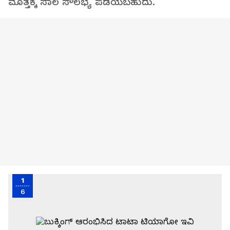
ಮೊತ್ತಕ್ಕೆ ಸಾಲ ಸೌಲಭ್ಯ ಪಡೆಯಬಹುದು.
1
6