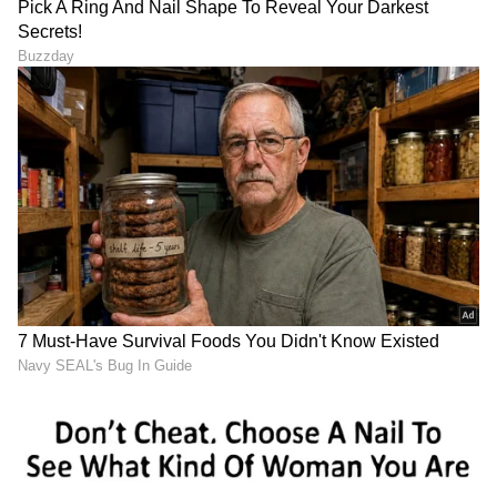
ಪರಿಶೀಲಿಸಿ ಖಚಿತಪಡಿಸಿಕೊಳ್ಳುವುದು ಉತ್ತಮ.
LATEST VIDEOS
ABOUT THE AUTHOR
Santosh Naik
SN
ನಾನು ಏಷ್ಯಾನೆಟ್ ಸುವರ್ಣ ನ್ಯೂಸ್.ಕಾಂನಲ್ಲಿ ಮುಖ್ಯ
ಉಪಸಂಪಾದಕ. ಉತ್ತರ ಕನ್ನಡ ಜಿಲ್ಲೆಯ ಭಟ್ಕಳದವನು. 13
ವರ್ಷಗಳಿಂದಲೂ ಮಾಧ್ಯಮದಲ್ಲಿದ್ದೇನೆ. ಉಜಿರೆಯ ಎಸ್‌ಡಿಎಂ