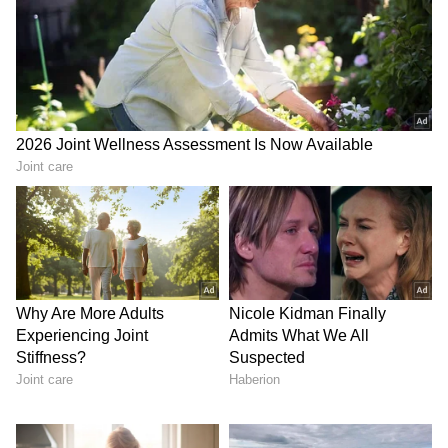
4
6
Image Credit :
TATA MOTORS
ಭಾರತೀಯ ಗ್ರಾಹಕರ ನೆಚ್ಚಿನ ಟಿಯಾಗೊ
ಟಿಯಾಗೊ ಕಾರು ಭಾರತದಲ್ಲಿ ಈಗಾಗಲೇ ಜನರಿಗೆ ತುಂಬಾ
ಇಷ್ಟವಾದ ಮಾಡೆಲ್ ಆಗಿದೆ. ಅತ್ಯಂತ ಕೈಗೆಟುಕುವ ಬೆಲೆಯ
ಮತ್ತು ಬಜೆಟ್ ಸ್ನೇಹಿ ಕಾರು ಆಗಿರುವುದರಿಂದ ಜನರು ಇದನ್ನು
ಖರೀದಿಸಲು ಹೆಚ್ಚಿನ ಆದ್ಯತೆ ನೀಡುತ್ತಾರೆ. ಈ ನಡುವೆ, ಈ