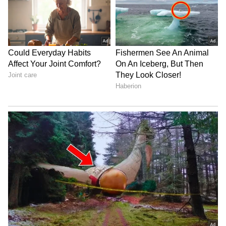
ಎಲೆಕ್ಟ್ರಿಕ್ ಕಾರನ್ನು ಎಷ್ಟು ರೂಪಾಯಿ ನೀಡಿ ಬುಕ್
ಮಾಡಬಹುದು ಎಂಬ ಪ್ರಶ್ನೆಗಳು ಗ್ರಾಹಕರಿಂದ ಕೇಳಿಬರುತ್ತಿವೆ.
5
6
Image Credit :
X
ಕೇವಲ 11,000 ರೂ. ಬುಕ್ಕಿಂಗ್ ಮೊತ್ತ
ಲಭ್ಯವಿರುವ ಅಧಿಕೃತ ಮಾಹಿತಿಯ ಪ್ರಕಾರ, ನೀವು ಕೇವಲ
ಹನ್ನೊಂದು ಸಾವಿರ ರೂಪಾಯಿಗಳ (Rs 11,000) ಬುಕ್ಕಿಂಗ್
ಮೊತ್ತವನ್ನು ಪಾವತಿಸುವ ಮೂಲಕ ಈ ಎಲೆಕ್ಟ್ರಿಕ್ ಕಾರನ್ನು