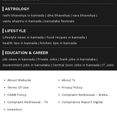
ASTROLOGY
rashi bhavishya in kannada
dina bhavishya
vara bhavishya
vastu shastra in kannada
karnataka festivals
LIFESTYLE
Lifestyle news in kannada
food recipes in kannada
health tips in kannada
kitchen tips in kannada
EDUCATION & CAREER
job news in kannada
Private Jobs
bank jobs in karnataka
Government jobs in karnataka
Central Govt Jobs in Kannada
IT Jobs
About Website
About Tv
Terms Of Use
Privacy Policy
CSAM Policy
Complaint Redressal - Website
Complaint Redressal - TV
Compliance Report Digital
Investors