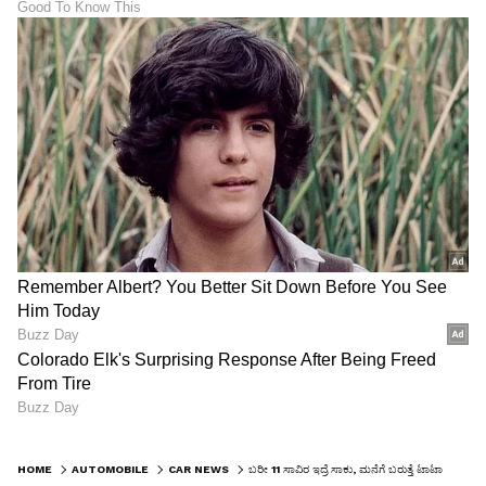
HOME
AUTOMOBILE
CAR NEWS
ಬರೀ 11 ಸಾವಿರ ಇದ್ರೆ ಸಾಕು, ಮನೆಗೆ ಬರುತ್ತೆ ಟಾಟಾದ ಹೊಚ್ಚ ಹೊಸ ಇವಿ ಕಾರು!