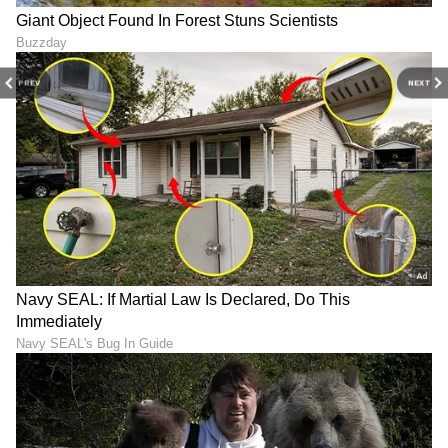
ನಿಮ್ಮದಾಗಿಸಿಕೊಳ್ಳಲು ಬುಕ್ ಮಾಡಬಹುದು. ಕೇವಲ
ಹನ್ನೊಂದು ಸಾವಿರ ರೂಪಾಯಿಗಳನ್ನು ನೀಡಿ ನೀವು
ಹೊಚ್ಚಹೊಸ ಟಿಯಾಗೊ ಇವಿಯನ್ನು ಖರೀದಿಸಲು ಮುಂಗಡ
PREV
NEXT
ಕಾಯ್ದಿರಿಸಬಹುದಾಗಿದೆ.
6