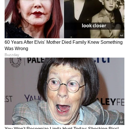
Brezza Facelift: ಮಿಡಲ್ ಕ್ಲಾಸ್
ಕೈಗೆಟುಕುವ ರೆನಾಲ್ಟ್ ಕೈಗರ್ ಕಾರಿನ
ಜನರಿಗೆ ಬಂತು ಹೊಸ ಅವತಾರದ
ಬೆಲೆ 1.46 ಲಕ್ಷ ರೂ ಇಳಿಕೆ, 2026ರ
ಮಾರುತಿ ಬ್ರೆಝಾ ಕಾರು, ಎಷ್ಟು
ಹೊಸ ಮಾಡೆಲ್ ಖರೀದಿ ಸುಲಭ
ಬೆಲೆಯಿದೆ ಗೊತ್ತಾ?
LATEST VIDEOS
"ರಾಜಕೀಯ ಬೇಡ, ಸಿನಿಮಾನೇ ಪ್ರಾಣ":
ಕನಕೋತ್ಸವದಲ್ಲಿ ರಿಷಬ್ ಶೆಟ್ಟಿ | Rishab
Shetty speech | Suvarna News
ಶೇ.50 ರಿಂದ ಶೇ.18 ಕ್ಕೆ TAX ಇಳಿಕೆ: ಮೋದಿ-
ಟ್ರಂಪ್ ಐತಿಹಾಸಿಕ ಒಪ್ಪಂದ | India US
Trade Deal | Party Rounds