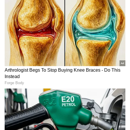
3
9
ಸ್ಮಾರ್ಟ್, ಡಿಜಿಟಲ್: ಮಾನವೀಯ ಡಿಜಿಟಲೀಕರಣವನ್ನು
ಸ್ಮಾರ್ಟ್ ಡಿಜಿಟಲ್ ಲೈಟಿಂಗ್ ಸಿಸ್ಟಮ್ ಮೂಲಕ
ವಿತರಿಸಲಾಗಿದೆ, ಇದು ಕಾರಿನ ಸಂವಹನವನ್ನು ತಡೆರಹಿತ
ಮತ್ತು ಅರ್ಥಗರ್ಭಿತವಾಗಿಸುತ್ತದೆ.
• ದ್ವಿ-ಕ್ರಿಯಾತ್ಮಕ LED DRL ಗಳು ಕೇಂದ್ರ ಸ್ಥಾನದ
ದೀಪದೊಂದಿಗೆ EV ಗೆ ತಪ್ಪಿಸಿಕೊಳ್ಳಲಾಗದ ವಿಶಿಷ್ಟ ಗುರುತನ್ನು