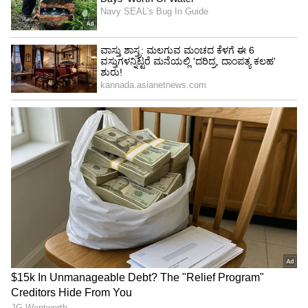
ಡೆಫಿನಿಷನ್ (HD) ಟಚ್‌ಸ್ಕ್ರೀನ್ ಇನ್ಫೋಟೈನ್‌ಮೆಂಟ್ ಮೂಲಕ
ಸಿನಿಮೀಯ ದೃಶ್ಯ ಅನುಭವವನ್ನು ನೀಡುತ್ತದೆ, ಇದು
ವಿಭಾಗದಲ್ಲಿ ದೊಡ್ಡದಾಗಿದೆ.
5
9
ಚಕ್ರಗಳ ಮೇಲಿನ ಗ್ಯಾಜೆಟ್: ಭಾರತದಲ್ಲಿ ಮೊದಲ ಬಾರಿಗೆ,
ಅಪ್ಲಿಕೇಶನ್ ಸ್ಟೋರ್ - Arcade.ev. ಇದು ಬಳಕೆದಾರರಿಗೆ
ತಮ್ಮ ನೆಚ್ಚಿನ ವೀಡಿಯೊ, ಉತ್ಪಾದಕತೆ, ನ್ಯಾವಿಗೇಷನ್
ಅಥವಾ OTT ಗಳನ್ನು ಒಳಗೊಂಡಂತೆ ಆಟಗಳ