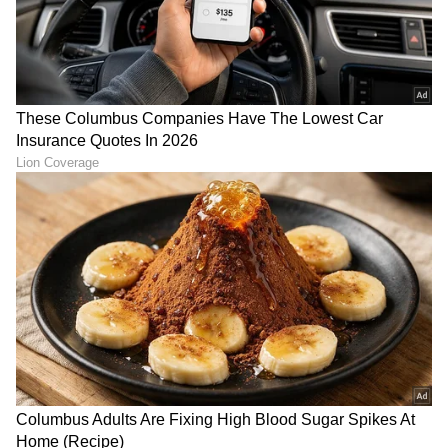
8
9
ಪ್ರಮಾಣಿತ 6 ಏರ್‌ಬ್ಯಾಗ್‌, ಪ್ರತಿಕೂಲ ರಸ್ತೆ ಪರಿಸ್ಥಿತಿಗಳಲ್ಲಿ
ಹೆಚ್ಚಿನ ರಕ್ಷಣೆಯನ್ನು ಒದಗಿಸಲು i-VBAC ಜೊತೆಗೆ ESP
ಅನ್ನು ಶ್ರೇಣಿಯಾದ್ಯಂತ ಪ್ರಮಾಣಿತಗೊಳಿಸಲಾಗಿದೆ. ತುರ್ತು
ಸಹಾಯ ಸೇವೆಯನ್ನು ಒದಗಿಸಲು SOS ಕರೆ, ಆಟೋ
ಹೋಲ್ಡ್ನೊಂದಿಗೆ ಎಲೆಕ್ಟ್ರಾನಿಕ್ ಪಾರ್ಕಿಂಗ್ ಬ್ರೇಕ್, 360 ಡಿಗ್ರಿ
ಸರೌಂಡ್ ವ್ಯೂ ಕ್ಯಾಮೆರಾ ಸಿಸ್ಟಮ್ ಜೊತೆಗೆ ಬ್ಲೈಂಡ್ ಸ್ಪಾಟ್
ವ್ಯೂ ಮಾನಿಟರ್ ಜೊತೆಗೆ ಪ್ರಾದೇಶಿಕ ಅರಿವು ಮತ್ತು
ಪಾರ್ಕಿಂಗ್ ಸುಲಭ