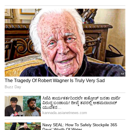
4
9
ಟೆಕ್ ಮಾರ್ವೆಲ್: ಬಹು ವಿಭಾಗಗಳನ್ನು ಮೀರಿದ ಸುಧಾರಿತ
ತಂತ್ರಜ್ಞಾನವನ್ನು ಒಳಗೊಂಡಿರುವ Nexon.ev ಇಡೀ
ಆಟೋಮೋಟಿವ್ ಉದ್ಯಮಕ್ಕೆ, ವಿಶೇಷವಾಗಿ EV ಜಾಗದಲ್ಲಿ
ಬಾರ್ ಅನ್ನು ಹೆಚ್ಚಿಸುತ್ತದೆ.
• ಇದು ತನ್ನ 31.24 cm (12.3 ಇಂಚು) ಅಲ್ಟ್ರಾ-ಹೈ