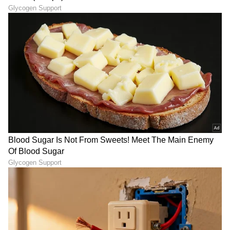
9
9
Nexon.ev ನಲ್ಲಿ V2V ಚಾರ್ಜಿಂಗ್ ವೈಶಿಷ್ಟ್ಯವನ್ನು
ಪರಿಚಯಿಸಲಾಗುತ್ತಿದೆ - ಇದು ಮತ್ತೊಂದು ಹೊಂದಾಣಿಕೆಯ
EV ಅನ್ನು ಚಾರ್ಜ್ ಮಾಡಲು ಸಾಧ್ಯವಾಗುವಂತೆ ಮಾಡುತ್ತದೆ.
ಈ ವೈಶಿಷ್ಟ್ಯವು ಅವಕಾಶ ಚಾರ್ಜಿಂಗ್ ಸನ್ನಿವೇಶಗಳನ್ನು ಹೆಚ್ಚು
ಸುಗಮಗೊಳಿಸುತ್ತದೆ.