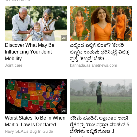
ಅಪ್ಲಿಕೇಶನ್‌ಗಳನ್ನು ಆನಂದಿಸಲು ಅನುಮತಿಸುತ್ತದೆ.
ಯಾರಿಗಾದರೂ ಕಾಯುತ್ತಿರುವಾಗ ಚಲನಚಿತ್ರ ಅಥವಾ
ಸರಣಿಯನ್ನು ವೀಕ್ಷಿಸಿ ಅಥವಾ ನಿಮ್ಮ ಕಾರು ಚಾರ್ಜ್
ಆಗುತ್ತಿರುವಾಗ ಕಾನ್ಫರೆನ್ಸ್ ಕರೆಗಳಿಗೆ ಹಾಜರಾಗಿ. ನಮ್ಮ
ವೈವಿಧ್ಯಮಯ ಗ್ರಾಹಕರ ಅಗತ್ಯಗಳನ್ನು ಪೂರೈಸುವ 4 ಧ್ವನಿ
ಸಹಾಯಕಗಳನ್ನು ನೀಡುತ್ತದೆ. ಟಾಟಾದ ಸ್ವಂತ ZConnect
ಕನೆಕ್ಟೆಡ್ ಕಾರ್ ತಂತ್ರಜ್ಞಾನವನ್ನು ರಿಮೋಟ್ ಕಂಟ್ರೋಲ್
ಕಾರ್ ಕಾರ್ಯಗಳನ್ನು ಒಳಗೊಂಡಂತೆ 60+ ವೈಶಿಷ್ಟ್ಯಗಳನ್ನು
ನೀಡಲು ನವೀಕರಿಸಲಾಗಿದೆ.