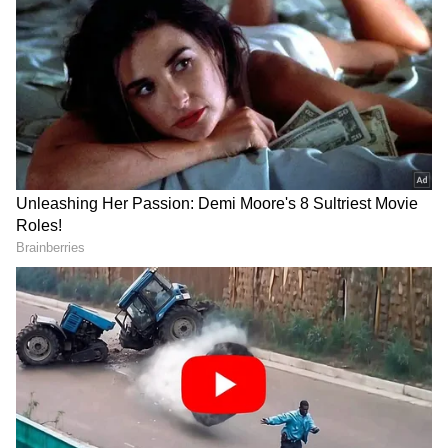
2
9
ಡಿಜಿಟಲ್ ವಿನ್ಯಾಸ: ಹೊಸ ವಿನ್ಯಾಸವು ಸಾಂಪ್ರದಾಯಿಕ
ನೋಟದೊಂದಿಗೆ ಮಿಂಚುವ ಆಧುನಿಕತೆಯನ್ನು ಸೂಚಿಸುತ್ತದೆ.