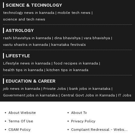
SCIENCE & TECHNOLOGY
technology news in kannada
mobile tech news
science and tech news
ASTROLOGY
rashi bhavishya in kannada
dina bhavishya
vara bhavishya
vastu shastra in kannada
karnataka festivals
LIFESTYLE
Lifestyle news in kannada
food recipes in kannada
health tips in kannada
kitchen tips in kannada
EDUCATION & CAREER
job news in kannada
Private Jobs
bank jobs in karnataka
Government jobs in karnataka
Central Govt Jobs in Kannada
IT Jobs
About Website
About Tv
Terms Of Use
Privacy Policy
CSAM Policy
Complaint Redressal - Website