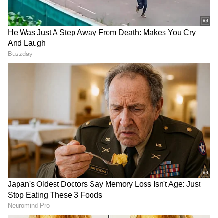
ಹೊಸ ಡಿಜಿಟಲ್ ವಿನ್ಯಾಸ ವಿಧಾನವಾಗಿದೆ .ಅಲ್ಲಿ ಕಾರಿನ
ಪ್ರಮುಖ ಪಾತ್ರವು ನವೀನ, ತಂತ್ರಜ್ಞಾನ ನಿರ್ದೇಶಿತ ,
ಮಹತ್ವಾಕಾಂಕ್ಷೆಯಾಗಿದೆ.