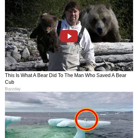
ಸಾಮಾನ್ಯ ಜನರಿಗೆ ಶಾಕ್‌ ನೀಡಿದ
ಕೇವಲ 8 ಲಕ್ಷದಿಂದ ಎಲೆಕ್ಟ್ರಿಕ್
ಮಾರುತಿ ಸುಜುಕಿ, ನೆಚ್ಚಿನ
ಕಾರುಗಳು! ಕಡಿಮೆ ಬಜೆಟ್‌ನ ಬೆಸ್ಟ್
ಮೈಲೇಜ್‌ ಕಾರುಗಳ ಬೆಲೆಯಲ್ಲಿ
EVಗಳು ಇವೇ ನೋಡಿ!
ಭಾರೀ ಏರಿಕೆ
ಕೇವಲ 30 ಕಾರು ಮಾತ್ರ ಲಭ್ಯ, 6
Car Discounts: ಪೆಟ್ರೋಲ್-
ಸೆಕೆಂಡ್‌ನಲ್ಲಿ 100 ಕಿ.ಮೀ ವೇಗ,
ಡೀಸೆಲ್ ಟೆನ್ಷನ್ ಬಿಡಿ, ಕಿಯಾ
ಇದು ಮಿನಿ GP ಎಡಿಶನ್
ಕಾರುಗಳ ಮೇಲೆ ಲಕ್ಷದವರೆಗೆ
ಭರ್ಜರಿ ಡಿಸ್ಕೌಂಟ್!
LATEST VIDEOS
"ರಾಜಕೀಯ ಬೇಡ, ಸಿನಿಮಾನೇ ಪ್ರಾಣ":
ಕನಕೋತ್ಸವದಲ್ಲಿ ರಿಷಬ್ ಶೆಟ್ಟಿ | Rishab