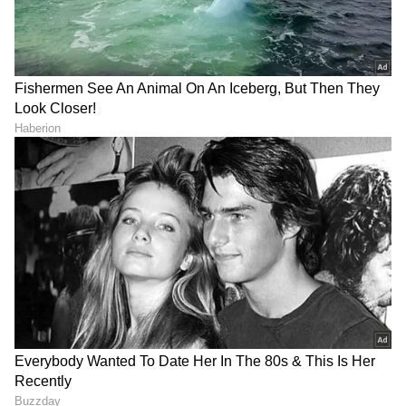
Shetty speech | Suvarna News
ಶೇ.50 ರಿಂದ ಶೇ.18 ಕ್ಕೆ TAX ಇಳಿಕೆ: ಮೋದಿ-
ಟ್ರಂಪ್ ಐತಿಹಾಸಿಕ ಒಪ್ಪಂದ | India US
Trade Deal | Party Rounds