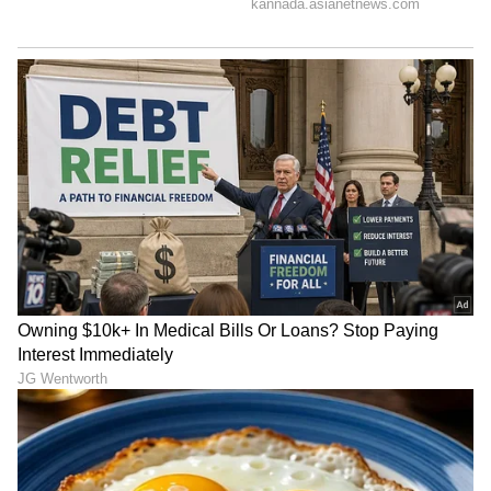
6
9
Nexon EV ಡಿಜಿಟಲ್ ಡ್ರೈವಿಂಗ್ ಅನುಭವವನ್ನು ನೀಡುತ್ತದೆ,
ಮಲ್ಟಿ-ಮೋಡ್ ರೀಜೆನ್ ಮತ್ತು ಮಲ್ಟಿ-ಡ್ರೈವ್ ಮೋಡ್‌ಗಳನ್ನು
ಒಳಗೊಂಡಿದೆ, ಆಧುನಿಕ ಡ್ರೈವರ್‌ನ ವಿಕಸನಗೊಳ್ಳುತ್ತಿರುವ