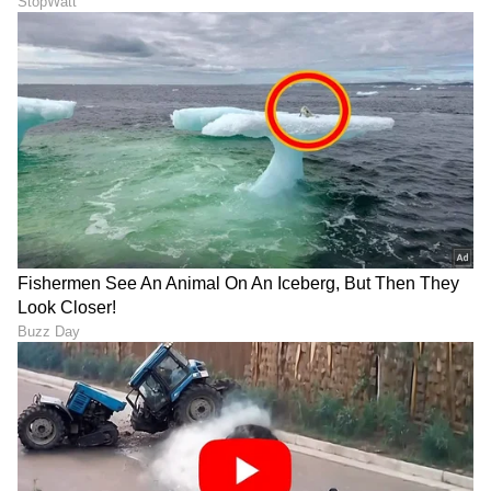
ABOUT THE AUTHOR
Suvarna News
SN
ಟಾಟಾ ಮೋಟಾರ್ಸ್
ವಿದ್ಯುತ್ ಚಾಲಿತ ವಾಹನ
ಭಾರತ
ಆಟೋಮೊಬೈಲ್