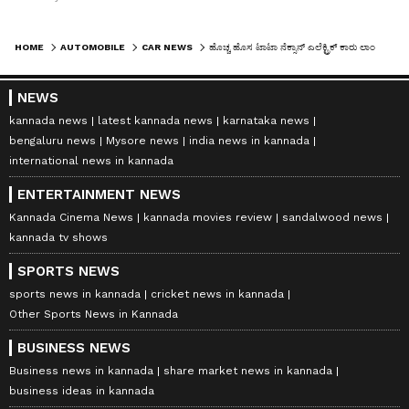
HOME
AUTOMOBILE
CAR NEWS
ಹೊಚ್ಚ ಹೊಸ ಟಾಟಾ ನೆಕ್ಸಾನ್ ಎಲೆಕ್ಟ್ರಿಕ್ ಕಾರು ಲಾಂಚ್, 465 ಕಿ.ಮೀ ಮೈಲೇಜ್ !
NEWS
kannada news
latest kannada news
karnataka news
bengaluru news
Mysore news
india news in kannada
international news in kannada
ENTERTAINMENT NEWS
Kannada Cinema News
kannada movies review
sandalwood news
kannada tv shows
SPORTS NEWS
sports news in kannada
cricket news in kannada
Other Sports News in Kannada
BUSINESS NEWS
Business news in kannada
share market news in kannada
business ideas in kannada