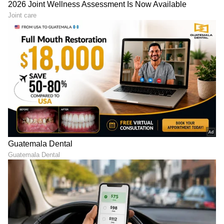
ಮಾನದಂಡಗಳನ್ನು ಹೊಂದಿಸುವ ಮೂಲಕ ಭಾರತೀಯ
ರಸ್ತೆಗಳನ್ನು ಸುರಕ್ಷಿತಗೊಳಿಸುವತ್ತ ಒಂದು ದೊಡ್ಡ ಹೆಜ್ಜೆ
ಇಡಲಾಗಿದೆ.