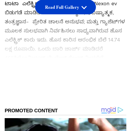
ಟಾಟಾ ಎಲೆಕ್ಟ್ರಿಕ್ ಮೊಬಿಲಿಟಿ, ಹೊಚ್ಚ ಹೊಸ Nexon ev
Read Full Gallery
ಬಿಡುಗಡೆ ಮಾಡಿದೆ. ಡಿಜಿಟಲ್ ವಿನ್ಯಾಸ , ಭವಿಷ್ಯಾತ್ಮಕ,
ತಂತ್ರಜ್ಞಾನ- ಪ್ರೇರಿತ ಚಾಲನೆ ಅನುಭವ; ಮತ್ತು ಗ್ಯಾಜೆಟ್‌ಗಳ
ಮೂಲಕ ಸುಲಭವಾಗಿ ನಿರ್ವಹಿಸಲು ಸಾಧ್ಯವಾಗಿರುವ ಹೊಸ
ಎಲೆಕ್ಟ್ರಿಕ್ ಕಾರು ಇದು. ಹೊಸ ಕಾರಿನ ಆರಂಭಿಕ ಬೆಲೆ 14.74
ಲಕ್ಷ ರೂಪಾಯಿ. ಒಂದು ಬಾರಿ ಚಾರ್ಜ್ ಮಾಡಿದರೆ
465ಕಿಲೋಮೀಟರ್ ಮೈಲೇಜ್ ರೇಂಜ್ ನೀಡಲಿದೆ.
Add Asianetnews Kannada as a Preferred
Source