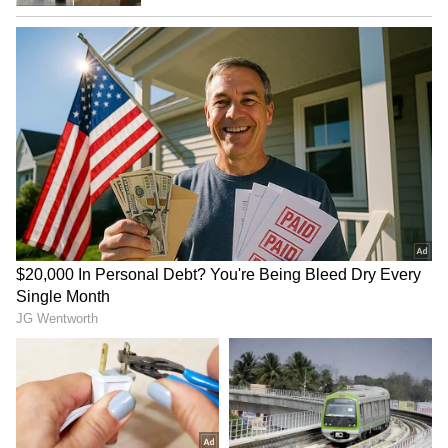
Image Credit :
Asianet News
ಕುಂಭ ರಾಶಿ
ಕುಂಭ ರಾಶಿಯವರಿಗೆ ಬಾಲ್ಯದಿಂದಲೇ ವಿಭಿನ್ನ
ಆಲೋಚನೆಗಳು ಇರುತ್ತವೆ. ಅನೇಕ ಜನರು ತಮ್ಮ
ಪ್ರತಿಭೆಯನ್ನು ಮೊದಲಿಗೆ ಅರ್ಥಮಾಡಿಕೊಳ್ಳುವುದಿಲ್ಲ ಎಂದು
ಹೇಳಲಾಗುತ್ತದೆ. ಅದಕ್ಕಾಗಿಯೇ ಅವರು ಆರಂಭದಲ್ಲಿ ಅನೇಕ
ನಿರಾಶೆಗಳನ್ನು ಎದುರಿಸುತ್ತಾರೆ ಎಂದು ಹೇಳಲಾಗುತ್ತದೆ. ಆದರೆ
30 ವರ್ಷಗಳ ನಂತರ, ಜ್ಯೋತಿಷ್ಯ ತಜ್ಞರು ಅವರ
ಆಲೋಚನೆಗಳು ಮತ್ತು ಪ್ರತಿಭೆ ಅವರನ್ನು ಎದ್ದು ಕಾಣುವಂತೆ
ಮಾಡುತ್ತದೆ ಎಂದು ಹೇಳುತ್ತಾರೆ. ವಿಶೇಷವಾಗಿ ವ್ಯಾಪಾರ,