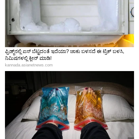
4
Image Credit :
Asianet News
ವೃಶ್ಚಿಕ ರಾಶಿ
ವೃಶ್ಚಿಕ ರಾಶಿಯವರು ತಮ್ಮ ಆರಂಭಿಕ ಜೀವನದಲ್ಲಿ ಅನೇಕ
ಪರೀಕ್ಷೆಗಳನ್ನು ಎದುರಿಸುತ್ತಾರೆ ಎಂದು ಹೇಳಲಾಗುತ್ತದೆ. ಅವರು
ಭಾವನೆಗಳಿಗೆ ಹೆಚ್ಚಿನ ಪ್ರಾಮುಖ್ಯತೆ ನೀಡುತ್ತಾರೆ ಮತ್ತು ಕೆಲವು
ನಿರ್ಧಾರಗಳಲ್ಲಿ ಸೋಲುತ್ತಾರೆ. ಆದರೆ 30 ರ ನಂತರ ಅವರ
ಆತ್ಮವಿಶ್ವಾಸ ಹೆಚ್ಚಾಗುತ್ತದೆ ಮತ್ತು ಅವರು ಸರಿಯಾದ
ನಿರ್ಧಾರಗಳನ್ನು ತೆಗೆದುಕೊಳ್ಳುತ್ತಾರೆ ಎಂದು ಜ್ಯೋತಿಷಿಗಳು
ಹೇಳುತ್ತಾರೆ. ಅಂದಿನಿಂದ, ಸಂಪತ್ತು, ಸ್ಥಿರ ಜೀವನ ಮತ್ತು