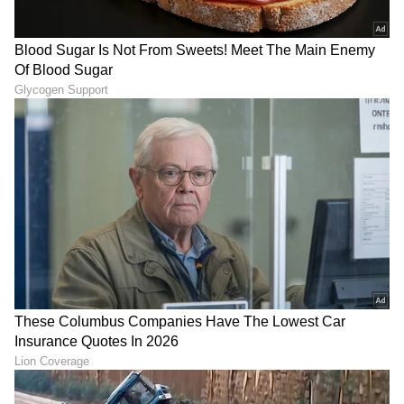
"ರಾಜಕೀಯ ಬೇಡ, ಸಿನಿಮಾನೇ ಪ್ರಾಣ":
ಕನಕೋತ್ಸವದಲ್ಲಿ ರಿಷಬ್ ಶೆಟ್ಟಿ | Rishab
Shetty speech | Suvarna News
ಶೇ.50 ರಿಂದ ಶೇ.18 ಕ್ಕೆ TAX ಇಳಿಕೆ: ಮೋದಿ-
ಟ್ರಂಪ್ ಐತಿಹಾಸಿಕ ಒಪ್ಪಂದ | India US
Trade Deal | Party Rounds