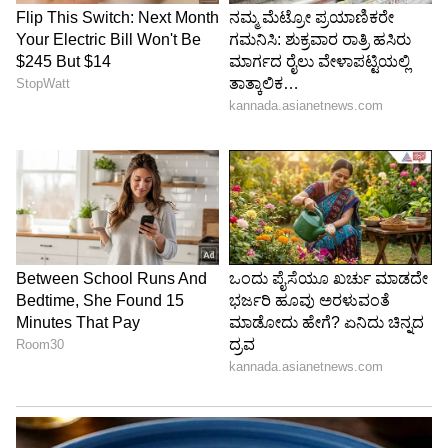
ತಂತ್ರಜ್ಞಾನ ಮತ್ತು ಸೃಜನಶೀಲತೆಯ ಕ್ಷೇತ್ರಗಳಲ್ಲಿ ಉತ್ತಮ
ಯಶಸ್ಸನ್ನು ಸಾಧಿಸುವ ಸಾಧ್ಯತೆಗಳಿವೆ ಎಂದು ಅವರು
ಹೇಳುತ್ತಾರೆ.
LATEST VIDEOS
ವ್ಯವಹಾರ (
business ideas in kannada
) ,
ಬ್ಯಾಂಕಿಂಗ್ (
Banking News
), ಹಣಕಾಸು, ಭಾರತೀಯ