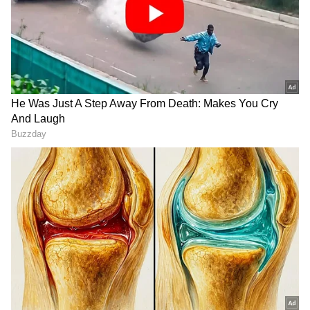
Image Credit :
Asianet News
ಮಕರ ರಾಶಿ
ವಿಶೇಷವಾಗಿ ಮಕರ ರಾಶಿಯವರಿಗೆ ಚಿಕ್ಕ ವಯಸ್ಸಿನಲ್ಲಿ ಹೆಚ್ಚಿನ
ಜವಾಬ್ದಾರಿಗಳು ಇರುತ್ತವೆ ಎಂದು ಜ್ಯೋತಿಷಿಗಳು ಹೇಳುತ್ತಾರೆ.
ಅವರು ತುಂಬಾ ಕಷ್ಟಪಟ್ಟು ಕೆಲಸ ಮಾಡುತ್ತಾರೆ, ಆದರೆ
ಫಲಿತಾಂಶಗಳು ತಡವಾಗಿ ಬರುತ್ತವೆ. ಆದರೆ 30 ವರ್ಷದ
ನಂತರ ಅವರ ವೃತ್ತಿ ಮತ್ತು ಆರ್ಥಿಕ ಪರಿಸ್ಥಿತಿ ವೇಗವಾಗಿ
ಸುಧಾರಿಸುತ್ತದೆ. ಕೆಲಸದಲ್ಲಿ ಬಡ್ತಿ, ವ್ಯವಹಾರದಲ್ಲಿ ಲಾಭ ಮತ್ತು
ಸಮಾಜದಲ್ಲಿ ಗೌರವ ಹೆಚ್ಚಾಗುತ್ತದೆ ಎಂದು ಅವರು
ಹೇಳುತ್ತಾರೆ.