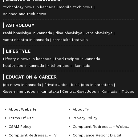
technology news in kannada
mobile tech news
science and tech news
ASTROLOGY
rashi bhavishya in kannada
dina bhavishya
vara bhavishya
vastu shastra in kannada
karnataka festivals
LIFESTYLE
Lifestyle news in kannada
food recipes in kannada
health tips in kannada
kitchen tips in kannada
EDUCATION & CAREER
job news in kannada
Private Jobs
bank jobs in karnataka
Government jobs in karnataka
Central Govt Jobs in Kannada
IT Jobs
About Website
About Tv
Terms Of Use
Privacy Policy
CSAM Policy
Complaint Redressal - Website
Complaint Redressal - TV
Compliance Report Digital