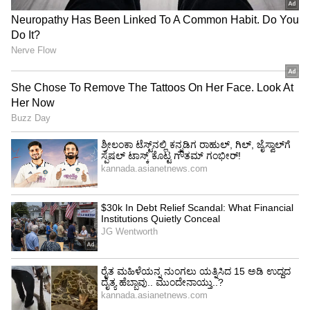
ಕುಟುಂಬದ ಸಂತೋಷವು ಒಟ್ಟಿಗೆ ಬರುತ್ತದೆ ಎಂದು ಅವರು
ನಂಬುತ್ತಾರೆ.
4
4