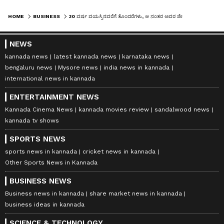
HOME
BUSINESS
30 ವರ್ಷ ವಯಸ್ಸಿನವರೆಗೆ ತೊಂದರೆಗಳು, ಆ ನಂತರ ಅವರ ಜೀವನ ಬಂಗಾರ ಈ 3 ರಾಶಿ ಅದೃಷ್ಟ ಸಾಮಾನ್ಯವಲ್ಲ
NEWS
kannada news
latest kannada news
karnataka news
bengaluru news
Mysore news
india news in kannada
international news in kannada
ENTERTAINMENT NEWS
Kannada Cinema News
kannada movies review
sandalwood news
kannada tv shows
SPORTS NEWS
sports news in kannada
cricket news in kannada
Other Sports News in Kannada
BUSINESS NEWS
Business news in kannada
share market news in kannada
business ideas in kannada
SCIENCE & TECHNOLOGY