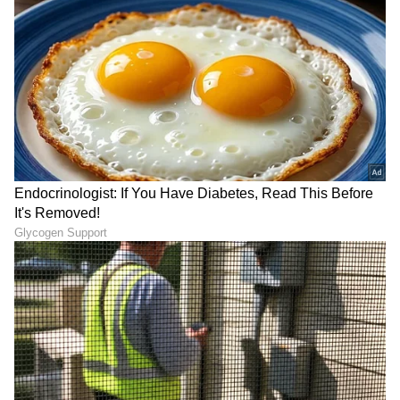
ಆರ್ಥಿಕತೆ, ಜಾಗತಿಕ ಮಾರುಕಟ್ಟೆ,
ಷೇರು ಮಾರುಕಟ್ಟೆ
,
ಹೂಡಿಕೆ ಸೇರಿದಂತೆ ಇನ್ನಿತರ ಮತ್ತು ಇತ್ತೀಚಿನ ಹಣಕಾಸಿನ
ಸುದ್ದಿಗಳನ್ನು ಏಷ್ಯಾನೆಟ್ ಸುವರ್ಣ ನ್ಯೂಸ್‌ನಲ್ಲಿ ಓದಿರಿ.
ABOUT THE AUTHOR
Sushma Hegde
SH
ಸುವರ್ಣ ನ್ಯೂಸ್ ಸುದ್ದಿ ಮಾಧ್ಯಮದ ಡಿಜಿಟಲ್ ವಿಭಾಗದಲ್ಲಿ ಕಳೆದ
ಮೂರು ವರ್ಷಗಳಿಂದ ಕೆಲಸ ಮಾಡುತ್ತಿದ್ದೇನೆ. ದೃಶ್ಯ ಮಾಧ್ಯಮ,
ಡಿಜಿಟಲ್‌ ಮಾಧ್ಯಮದಲ್ಲಿ 5 ವರ್ಷ ಕೆಲಸ ಮಾಡಿದ ಅನುಭವವಿದೆ.
SDM ಉಜಿರೆಯಲ್ಲಿ ಪತ್ರಿಕೋದ್ಯಮದ ಸ್ನಾತಕೋತ್ತರ ಪದವಿ.
ರಾಶಿ
ಸುದ್ದಿಲೋಕದಲ್ಲಿ ರಾಜಕೀಯ, ದೇಶ, ಜ್ಯೋತಿಷ್ಯ, ಜೀವನಶೈಲಿ,
ಜ್ಯೋತಿಷ್ಯ
ಅದೃಷ್ಟ
ವಾಣಿಜ್ಯ, ಕ್ರೈಂ ಸುದ್ದಿಗಳಲ್ಲಿ ಆಸಕ್ತಿ.