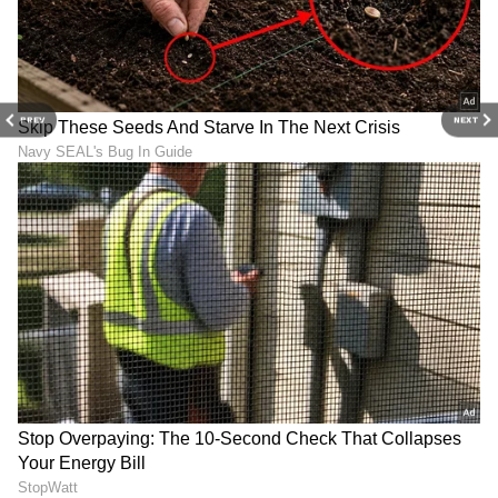
ಸುದ್ದಿಗಳನ್ನು ಏಷ್ಯಾನೆಟ್ ಸುವರ್ಣ ನ್ಯೂಸ್‌ನಲ್ಲಿ ಓದಿರಿ.
PREV
NEXT
DOWNLOAD APP