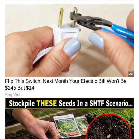
ABOUT THE AUTHOR
Sushma Hegde
SH
ಸುವರ್ಣ ನ್ಯೂಸ್ ಸುದ್ದಿ ಮಾಧ್ಯಮದ ಡಿಜಿಟಲ್ ವಿಭಾಗದಲ್ಲಿ ಕಳೆದ
ಮೂರು ವರ್ಷಗಳಿಂದ ಕೆಲಸ ಮಾಡುತ್ತಿದ್ದೇನೆ. ದೃಶ್ಯ ಮಾಧ್ಯಮ,
ಡಿಜಿಟಲ್‌ ಮಾಧ್ಯಮದಲ್ಲಿ 5 ವರ್ಷ ಕೆಲಸ ಮಾಡಿದ ಅನುಭವವಿದೆ.
SDM ಉಜಿರೆಯಲ್ಲಿ ಪತ್ರಿಕೋದ್ಯಮದ ಸ್ನಾತಕೋತ್ತರ ಪದವಿ.
ವ್ಯವಹಾರ
ಸುದ್ದಿಲೋಕದಲ್ಲಿ ರಾಜಕೀಯ, ದೇಶ, ಜ್ಯೋತಿಷ್ಯ, ಜೀವನಶೈಲಿ,
ಮದುವೆ
ಹಣ (Hana)
ಸಂಬಂಧಗಳು
ವಾಣಿಜ್ಯ, ಕ್ರೈಂ ಸುದ್ದಿಗಳಲ್ಲಿ ಆಸಕ್ತಿ.
ವ್ಯವಹಾರ (
business ideas in kannada
) ,
ಬ್ಯಾಂಕಿಂಗ್ (
Banking News
), ಹಣಕಾಸು, ಭಾರತೀಯ
ಆರ್ಥಿಕತೆ, ಜಾಗತಿಕ ಮಾರುಕಟ್ಟೆ,
ಷೇರು ಮಾರುಕಟ್ಟೆ
,
ಹೂಡಿಕೆ ಸೇರಿದಂತೆ ಇನ್ನಿತರ ಮತ್ತು ಇತ್ತೀಚಿನ ಹಣಕಾಸಿನ