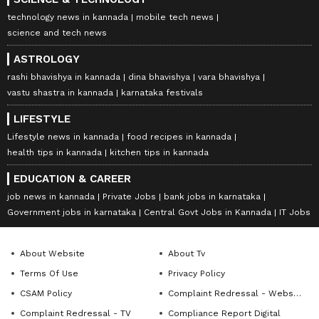
technology news in kannada
mobile tech news
science and tech news
ASTROLOGY
rashi bhavishya in kannada
dina bhavishya
vara bhavishya
vastu shastra in kannada
karnataka festivals
LIFESTYLE
Lifestyle news in kannada
food recipes in kannada
health tips in kannada
kitchen tips in kannada
EDUCATION & CAREER
job news in kannada
Private Jobs
bank jobs in karnataka
Government jobs in karnataka
Central Govt Jobs in Kannada
IT Jobs
About Website
About Tv
Terms Of Use
Privacy Policy
CSAM Policy
Complaint Redressal - Website
Complaint Redressal - TV
Compliance Report Digital