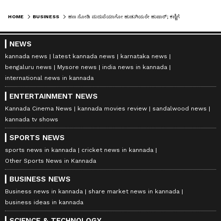
HOME
BUSINESS
ಹಣ ನೋಡಿ ಮದುವೆಯಾಗೋ ಹುಡುಗಿಯರೇ ಹುಷಾರ್; ಕಣ್ಣಿಗೆ ಕಾಣದ ಸತ್ಯ ಬಿಚ್ಚಿಟ್ಟ ಕಂಪೆನಿಯ CEO
NEWS
kannada news
latest kannada news
karnataka news
bengaluru news
Mysore news
india news in kannada
international news in kannada
ENTERTAINMENT NEWS
Kannada Cinema News
kannada movies review
sandalwood news
kannada tv shows
SPORTS NEWS
sports news in kannada
cricket news in kannada
Other Sports News in Kannada
BUSINESS NEWS
Business news in kannada
share market news in kannada
business ideas in kannada
SCIENCE & TECHNOLOGY