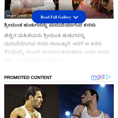
Image Credit :
Asianet News
Read Full Gallery
ಶ್ರೀಮಂತ ಹುಡುಗನನ್ನು ಮದುವೆಯಾಗುವ ಕನಸು
ಹೆಚ್ಚಿನ ಮಹಿಳೆಯರು ಶ್ರೀಮಂತ ಹುಡುಗನನ್ನು
ಮದುವೆಯಾಗುವ ಕನಸು ಕಾಣುತ್ತಾರೆ. ಆದರೆ ಆ ಕನಸು
ಕೆಲವೊಮ್ಮೆ ಸುಂದರ ಪಂಜರದಂತಿರಬಹುದು ಎಂದು ಅವರು
ತಮ್ಮ X ಖಾತೆಯಲ್ಲಿ ಬರೆದಿದ್ದಾರೆ.
ಅವರ ಪ್ರಕಾರ, ಗಂಡ-ಹೆಂಡತಿಯ ಆದಾಯದ ಅಂತರ
ಹೆಚ್ಚಾದಂತೆ ಸಂಬಂಧದಲ್ಲಿ ಸಮಾನತೆ ಕಡಿಮೆಯಾಗುವ
ಸಾಧ್ಯತೆ ಇರುತ್ತದೆ. ಉದಾಹರಣೆಗೆ, ಒಬ್ಬರು ವರ್ಷಕ್ಕೆ ₹1
ಕೋಟಿ ಗಳಿಸುತ್ತಿದ್ದರೆ, ಇನ್ನೊಬ್ಬರು ₹10 ಲಕ್ಷ ಗಳಿಸುತ್ತಿದ್ದರೆ,
ಒಂದು ಹಂತದಲ್ಲಿ ಹೆಚ್ಚು ಗಳಿಸುತ್ತಿರುವ ಗಂಡನಿಗೆ ತಾನೇ
ಎಲ್ಲವನ್ನೂ ನೋಡಿಕೊಳ್ಳುತ್ತಿದ್ದೇನೆ ಎಂಬ ಭಾವನೆ