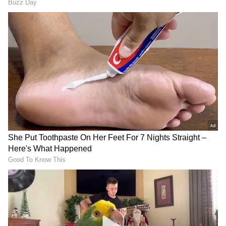
2
4
Image Credit :
Gemini
ಒಂದು ರೀತಿಯ ಅಧಿಕಾರ
CEO ಅಭಿಪ್ರಾಯದಲ್ಲಿ, ಹಣವು ಕೇವಲ ನಮ್ಮ ಅಗತ್ಯತೆ ಅಲ್ಲ,
ಅದು ಒಂದು ರೀತಿಯ ಅಧಿಕಾರವೂ ಹೌದು. ಹೆಚ್ಚು ಹಣ
ಹೊಂದಿರುವ ವ್ಯಕ್ತಿಯೇ ಅನೇಕ ಸಂದರ್ಭಗಳಲ್ಲಿ
ನಿರ್ಧಾರಗಳನ್ನು ತೆಗೆದುಕೊಳ್ಳುವ ಸ್ಥಾನದಲ್ಲಿರಬಹುದು ಎಂದು
ಅವರು ಹೇಳಿದ್ದಾರೆ.