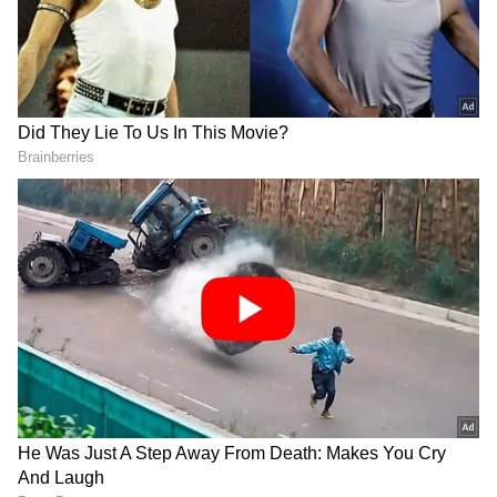
ಮೂಡಬಹುದು ಎಂದು ಹೇಳಿದ್ದಾರೆ.
ಸಮಗ್ರ ಸುದ್ದಿ ಮೂಲವನ್ನಾಗಿ asianet suvarna news ಅನ್ನು
ಆಯ್ಕೆ ಮಾಡಿಕೊಳ್ಳಿ