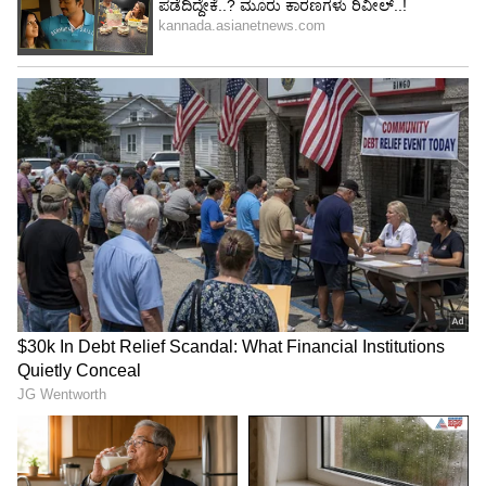
Image Credit :
AI Meta
ಆದಾಯದ ಅಂತರ
ಅಲ್ಲದೆ ಗಂಡ-ಹೆಂಡತಿಯ ಆದಾಯದ ಅಂತರವು ತುಂಬಾ
ಹೆಚ್ಚಾಗಬಾರದು. ಆದಾಯದ ಅಂತರ ಹೆಚ್ಚಾದಂತೆ
ಸಂಬಂಧದಲ್ಲಿ ಒಬ್ಬರ ಪ್ರಭಾವ ಮತ್ತೊಬ್ಬರಿಗಿಂತ ಹೆಚ್ಚಾಗುವ
ಸಾಧ್ಯತೆ ಇದೆ ಎಂದು ಅವರು ಅಭಿಪ್ರಾಯಪಟ್ಟಿದ್ದಾರೆ.
Most women dream of marrying a rich
man. That dream is a cage with good
interiors.
The larger the income gap, the less
equal the marriage becomes.