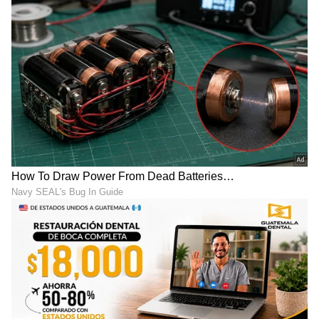
RECOMMENDED STORIES
ಬಿಸಿನೆಸ್ ಶುರು ಮಾಡೋ ಮುನ್ನ
1917ರಲ್ಲಿ ಬ್ರಿಟಿಷರಿಗೆ 35 ಸಾವಿರ
ಮರೆಯದೇ ಇದೊಂದು ಕೆಲಸ
ಸಾಲ: ಈಗ ಸಿಕ್ಕಿತು ದಾಖಲೆ- ಹಣ
ಮಾಡಿ..! ಯುವ ಉದ್ಯಮಿಯ
ವಾಪಸಿಗೆ ಮನವಿ; ಮುಂದಾಗಿದ್ದೇ
ಕಿವಿಮಾತು ವೈರಲ್..!
ರೋಚಕ