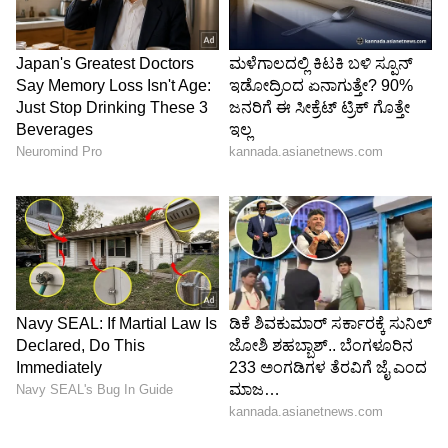
If he earns 1 crore and you earn 10
lakh, sooner or later one thought
enters the room: I'm doing everything.
I'm paying for…
— Jasveer Singh (@jasveer10)
June 5,
2026
LATEST VIDEOS