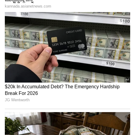
4
Image Credit :
X
ತಮ್ಮನ್ನು ತಾವು ಒಂದು ಪ್ರಶ್ನೆ ಕೇಳಿಕೊಳ್ಳಬೇಕು
ಮದುವೆಗೂ ಮುನ್ನ ಮಹಿಳೆಯರು ತಮ್ಮನ್ನು ತಾವು ಒಂದು
ಪ್ರಶ್ನೆ ಕೇಳಿಕೊಳ್ಳಬೇಕು ಎಂದು ಅವರು ಸಲಹೆ ನೀಡಿದ್ದಾರೆ.
ಮದುವೆಯಾಗುವವನು ನಿಮ್ಮನ್ನು ನಿಜವಾಗಿಯೂ ತನ್ನವಳೆಂದು
ಭಾವಿಸುತ್ತಾನೆಯೇ, ಅಥವಾ ಕೇವಲ ಇಷ್ಟಪಡುತ್ತಾನೆಯೇ?
ಎಂಬ ಪ್ರಶ್ನೆಯನ್ನು ಯೋಚಿಸುವಂತೆ ಹೇಳಿದ್ದಾರೆ.