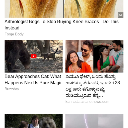
ನಡೆಸುತ್ತಿದ್ದರು. ನಮ್ಮ ಕುಟುಂಬವು ತಂತ್ರಜ್ಞಾನದ
ವ್ಯಾಪಾರದಲ್ಲಿದೆ, ಹಾಗಾಗಿ ನಾನು ಕೂಡ ಈ ಉದ್ಯಮದಲ್ಲಿ
ಏನಾದರೂ ಮಾಡಬೇಕೆಂದು ಬಯಸಿದ್ದೆ ಎಂದಿದ್ದಾರೆ.
6