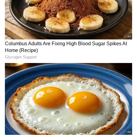
ಇದು ವಿಯು ಗ್ರೂಪ್‌ನ ಸಿಇಒ ಮತ್ತು ಅಧ್ಯಕ್ಷೆ, 1000 ಕೋಟಿ
ರೂಪಾಯಿ ಕಂಪನಿಯ ಮಾಲೀಕ ಮತ್ತು ದೇಶದ ಯುವ
ಉದ್ಯಮಿ ದೇವಿತಾ ಸರಾಫ್ ಬಗ್ಗೆ ಮಾತನಾಡುತ್ತಿದ್ದೇವೆ.
ಫಾರ್ಚೂನ್ ಇಂಡಿಯಾ (2019) ರ ಪ್ರಕಾರ ಭಾರತದ 50
ಅತ್ಯಂತ ಶಕ್ತಿಶಾಲಿ ಮಹಿಳೆಯರ ಪಟ್ಟಿಯಲ್ಲಿ ಈಕೆ ಕೂಡ
ಒಬ್ಬಳು. ದೇಶದ ಮಹಿಳಾ ಬಿಲಿಯನೇರ್ ಉದ್ಯಮಿಗಳಲ್ಲಿ
ಒಬ್ಬಾಕೆ.