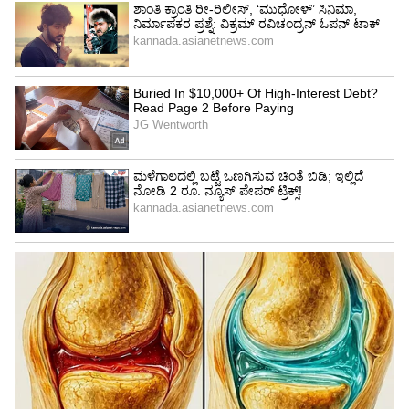
ಕರೆದೊಯ್ದರು ಇದರಿಂದ ನಾವು ವ್ಯವಹಾರದ ಜಟಿಲತೆಗಳನ್ನು
ಅರ್ಥಮಾಡಿಕೊಳ್ಳಬಹುದು. 16 ನೇ ವಯಸ್ಸಿನಲ್ಲಿ ನಾನು ನನ್ನ
ತಂದೆಗೆ (ರಾಜ್‌ಕುಮಾರ್ ಸರಾಫ್) ಸಹಾಯ ಮಾಡಲು
ಪ್ರಾರಂಭಿಸಿದೆ.
5
13
ವ್ಯಾಪಾರ ಝೆನಿತ್ ಕಂಪ್ಯೂಟರ್ಸ್. ನನ್ನ ಕಾಲೇಜು ಓದುವ
ಜೊತೆಗೆ, ನಾನು ನನ್ನ ತಂದೆಯೊಂದಿಗೆ ಅವರ ಕಚೇರಿಗೆ
ಹೋಗುತ್ತಿದ್ದೆ. ನಾನು ಹುಟ್ಟುವ ಮೊದಲೇ ತಂದೆ ಈ ವ್ಯವಹಾರ