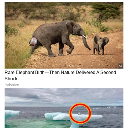
ವಹಿವಾಟು ಬೆಳವಣಿಗೆಗಿಂತ ಲಾಭದಾಯಕವಾಗಲು ನಾವು
ಗಮನಹರಿಸಿದ್ದೇವೆ. ನಾವು ಸೋನಿ, ಸ್ಯಾಮ್‌ಸಂಗ್ ಮತ್ತು LG
ಯಂತಹ ದೊಡ್ಡ ಕಂಪನಿಗಳ ಮೇಲೆ ಕೇಂದ್ರೀಕರಿಸುತ್ತೇವೆ. ಇದು
ನಮ್ಮ ಬ್ರ್ಯಾಂಡ್ ಪ್ರೀಮಿಯಂ ಅನ್ನು ಮಾಡುತ್ತದೆ ಮತ್ತು ನಾವು
ಹೆಚ್ಚಿನ ಲಾಭವನ್ನು ಪಡೆಯುತ್ತೇವೆ" ಎಂದು ದೇವಿತಾ ಸರಾಫ್
ಹೇಳಿದರು