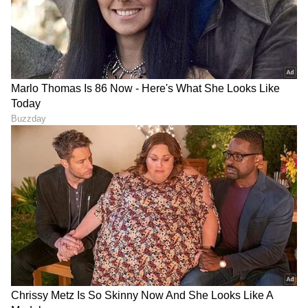
8
13
ದೇವಿತಾ ಸರಾಫ್ ದಕ್ಷಿಣ ಕ್ಯಾಲಿಫೋರ್ನಿಯಾ
ವಿಶ್ವವಿದ್ಯಾಲಯ ಮತ್ತು ಹಾರ್ವರ್ಡ್ ಬ್ಯುಸಿನೆಸ್ ಸ್ಕೂಲ್‌ನ
ಹಳೆಯ ವಿದ್ಯಾರ್ಥಿ. ಡೆವಿಟ್ಸ್ ಸರಾಫ್ ಪ್ರೀಮಿಯಂ