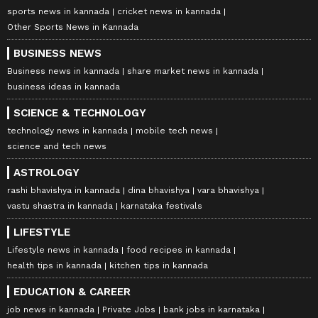
sports news in kannada
cricket news in kannada
Other Sports News in Kannada
BUSINESS NEWS
Business news in kannada
share market news in kannada
business ideas in kannada
SCIENCE & TECHNOLOGY
technology news in kannada
mobile tech news
ವ್ಯವಹಾರ (
business ideas in kannada
) ,
science and tech news
ಬ್ಯಾಂಕಿಂಗ್ (
Banking News
), ಹಣಕಾಸು, ಭಾರತೀಯ
ಆರ್ಥಿಕತೆ, ಜಾಗತಿಕ ಮಾರುಕಟ್ಟೆ,
ಷೇರು ಮಾರುಕಟ್ಟೆ
,
ASTROLOGY
ಹೂಡಿಕೆ ಸೇರಿದಂತೆ ಇನ್ನಿತರ ಮತ್ತು ಇತ್ತೀಚಿನ ಹಣಕಾಸಿನ
rashi bhavishya in kannada
dina bhavishya
vara bhavishya
vastu shastra in kannada
karnataka festivals
ಸುದ್ದಿಗಳನ್ನು ಏಷ್ಯಾನೆಟ್ ಸುವರ್ಣ ನ್ಯೂಸ್‌ನಲ್ಲಿ ಓದಿರಿ.
LIFESTYLE
ABOUT THE AUTHOR
Lifestyle news in kannada
food recipes in kannada
Gowthami K
health tips in kannada
kitchen tips in kannada
GK
ಒನ್ ಇಂಡಿಯಾ, ಡೈಲಿಹಂಟ್‌, ವಿಜಯ ಕರ್ನಾಟಕ ವೆಬ್‌, ಈಗ
EDUCATION & CAREER
ಏಷ್ಯಾನೆಟ್ ಕನ್ನಡ ಸೇರಿ 10 ವರ್ಷಗಳಿಂದಲೂ ಡಿಜಿಟಲ್
job news in kannada
Private Jobs
bank jobs in karnataka
ಮಾಧ್ಯಮದಲ್ಲಿದ್ದೇನೆ. ಉಜಿರೆಯ ಎಸ್‌ಡಿಎಂನಲ್ಲಿ ಪತ್ರಿಕೋದ್ಯಮದಲ್ಲಿ