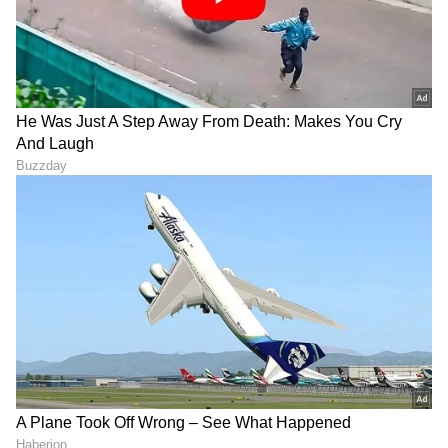
2006 ರಿಂದ 2014 ರವರೆಗೆ ಕಾಯಬೇಕಾಯಿತು, ಆದರೆ
ನಂತರ ಹಿಂತಿರುಗಿ ನೋಡಲೇ ಇಲ್ಲ. ಅದರ ನಂತರ ಭಾರತವು
ಎಷ್ಟು ವೇಗವಾಗಿ ಮುನ್ನಡೆಯಲು ಪ್ರಾರಂಭಿಸಿತು ಎಂದರೆ
ನಮ್ಮ ಕೆಲಸವೂ ಅದೇ ವೇಗದಲ್ಲಿ ಮುಂದುವರಿಯಲು
ಪ್ರಾರಂಭಿಸಿತು. ಮೊದಲ 8 ವರ್ಷಗಳಲ್ಲಿ, ದೇವಿತಾ ಸರಾಫ್
ಅವರ ಕಂಪನಿಯು 0 ರಿಂದ 30 ಕೋಟಿಗೆ ಬೆಳೆಯಯಿತು,
ಆದರೆ ಮುಂದಿನ ನಾಲ್ಕು ವರ್ಷಗಳಲ್ಲಿ ಅದು 1000 ಕೋಟಿ
ರೂ. ತಲುಪಿತು.
11
13