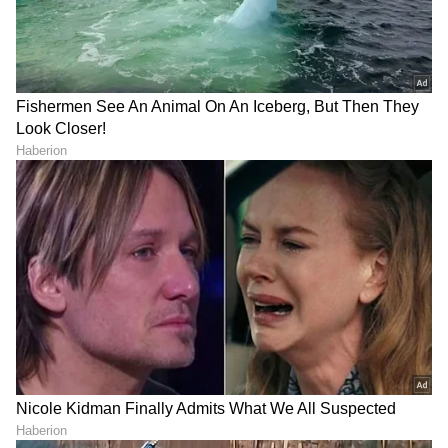
12
13
ವ್ಯವಹಾರಗಳಲ್ಲಿನ ಅಪಾಯಗಳ ಕುರಿತು ಮಾತನಾಡಿದ
ದೇವಿತಾ ಸರಾಫ್, ವ್ಯಾಪಾರ ಉದ್ಯಮವನ್ನು ಪ್ರವೇಶಿಸಲು
ಬಯಸುವ ಹೊಸ ಪೀಳಿಗೆಯ ಯುವಕರಿಗೆ ಯಶಸ್ವಿಯಾಗಲು