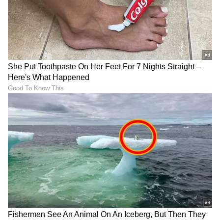
ಭಾರತದಲ್ಲಿ ಜನರು ಉತ್ತಮ ಜೀವನಶೈಲಿಯ ಕನಸು ಕಾಣಲು
ಪ್ರಾರಂಭಿಸಿದರು, ಆದರೆ ಇದು ಹೆಚ್ಚಿನ ಜನರಿಗೆ ತಲುಪಲಿಲ್ಲ.
ನಾವು ಟಿವಿ ಮತ್ತು ಸಿಪಿಯು ಸಂಯೋಜನೆಯ ಸುಧಾರಿತ
ಟಿವಿಯನ್ನು ರಚಿಸುತ್ತಿದ್ದೇವೆ. ಇದು ಕಂಪ್ಯೂಟರ್‌ಗಿಂತ ಹೆಚ್ಚು
ಅಭಿವೃದ್ಧಿ ಹೊಂದಿದ ಟಿವಿಯಾಗಿದ್ದು, ಇದರಲ್ಲಿ YouTube
ಮತ್ತು OTT ಪ್ಲಾಟ್‌ಫಾರ್ಮ್‌ಗಳಂತಹ ಅಪ್ಲಿಕೇಶನ್‌ಗಳನ್ನು
ಸುಲಭವಾಗಿ ರನ್ ಮಾಡಬಹುದು. 2006 ರಲ್ಲಿ, ಅಂತಹ
ತಂತ್ರಜ್ಞಾನವನ್ನು ಜನರಿಗೆ ನೀಡುವುದು ಒಂದು ಸವಾಲಿಗಿಂತ
ಕಡಿಮೆಯಿಲ್ಲ, ತಾನು ಆರಂಭಿಸಿರುವ ಕಂಪೆನಿ ದೊಡ್ಡದಾಗಿ
ಬೆಳೆಯುತ್ತದೆ ಎಂಬ ವಿಶ್ವಾಸವಿದೆ ಎಂದು ದೇವಿತಾ ಸರಾಫ್
ಹೇಳಿದ್ದಾರೆ.