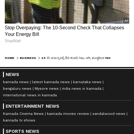
ದೈನಿಕ್ ಭಾಸ್ಕರ್ ಉಲ್ಲೇಖಿಸಿದ್ದಾರೆ.
HOME
BUSINESS
24 ನೇ ವಯಸ್ಸಿನಲ್ಲಿ ಟಿವಿ ಕಂಪನಿ ಸಿಇಒ ಆಗಿ, ಶೂನ್ಯದಿಂದ 1000 ಕೋಟಿ ಕಂಪನಿ ಕಟ್ಟಿ ಶ್ರೀಮಂತೆಯಾದ ಸುಂದರಿ!
NEWS
kannada news
latest kannada news
karnataka news
bengaluru news
Mysore news
india news in kannada
international news in kannada
ENTERTAINMENT NEWS
LATEST VIDEOS
Kannada Cinema News
kannada movies review
sandalwood news
kannada tv shows
SPORTS NEWS