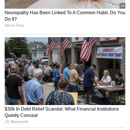
4
13
ಉದ್ಯಮವನ್ನು ಪ್ರಾರಂಭಿದ ಬಗ್ಗೆ ಮಾತನಾಡಿದ ದೇವಿತಾ
ಸರಾಫ್, "ಚಿಕ್ಕ ವಯಸ್ಸಿನಿಂದಲೂ, ನನ್ನ ಸಹೋದರ ಮತ್ತು
ನನ್ನನ್ನು ಕಚೇರಿಗಳು, ಕಾರ್ಖಾನೆಗಳು ಮತ್ತು ಸಭೆಗಳಿಗೆ