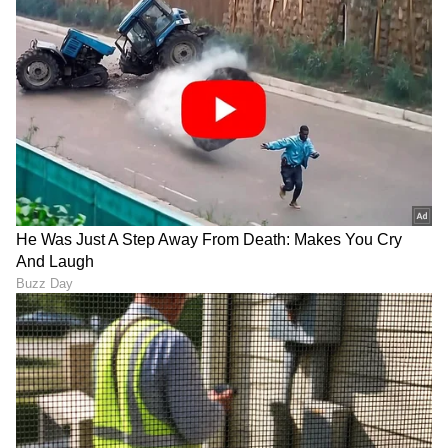
ಅಪಾಯಗಳನ್ನು ತೆಗೆದುಕೊಳ್ಳುವುದು ಮುಖ್ಯ ಎಂದು
ಹೇಳಿದರು.
13
13
ನೀವು ಮಾಡಲು ಬಯಸುವ ವ್ಯಾಪಾರವು ಇಂದಿಲ್ಲದಿದ್ದರೆ
ನಾಳೆ ಖಂಡಿತವಾಗಿಯೂ ಕೆಲಸ ಮಾಡುತ್ತದೆ ಎಂಬ ತಿಳುವಳಿಕೆ
ನಿಮ್ಮಲ್ಲಿದ್ದರೆ ಮತ್ತು ನೀವು ಹಣಕಾಸಿನ ಬ್ಯಾಕ್ಅಪ್ ಅನ್ನು
ಹೊಂದಿದ್ದರೆ, ನೀವು ಖಂಡಿತವಾಗಿಯೂ ವ್ಯಾಪಾರ
ಮಾಡಬೇಕು" ಎಂದು ದೇವಿತಾ ಸರಾಫ್ ಹೇಳಿದ್ದಾರೆ ಎಂದು