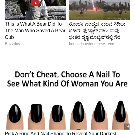
13
ಭಾರತೀಯ ಕಂಪನಿಗಳು ಪ್ರಪಂಚದಾದ್ಯಂತದ
ಕಂಪನಿಗಳೊಂದಿಗೆ ಸ್ಪರ್ಧಿಸಲು ಬಯಸಿದರೆ ತಂತ್ರಜ್ಞಾನದಲ್ಲಿ
ಹಿಂದುಳಿಯಬಾರದು ಎಂದು ದೇವಿತಾ ಸರಾಫ್ ತನ್ನ
ಅಧ್ಯಯನದ ಸಮಯದಲ್ಲಿ ,ನವರಿಕೆ ಮಾಡಿಕೊಂಡರು. ನಾನು
ವ್ಯಾಪಾರವನ್ನು ಅಧ್ಯಯನ ಮಾಡಲು ಕ್ಯಾಲಿಫೋರ್ನಿಯಾಗೆ
ಹೋಗಿದ್ದೆ. ಅಲ್ಲಿ ಓದುವಾಗ ನನಗೆ ಸಾಕಷ್ಟು ಮಾನ್ಯತೆ ಸಿಕ್ಕಿತು.
7
13