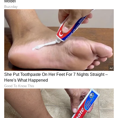
ಉತ್ಪನ್ನಗಳಲ್ಲಿ ವ್ಯಾಪಾರ ಮಾಡಲು ನಿರ್ಧರಿಸಿದರು. 2006
ರಲ್ಲಿ, ಅವರು 25 ವರ್ಷ ವಯಸ್ಸಿನವರಾಗಿದ್ದಾಗ, ಅವರು Vu
ಟೆಲಿವಿಷನ್ಸ್ ಕಂಪನಿಯನ್ನು ಪ್ರಾರಂಭಿಸಿದರು. ದೇವಿತಾ
ಸರಾಫ್ ಅವರು ತಮ್ಮದೇ ಆದ ಉತ್ಪನ್ನ ಅಭಿವೃದ್ಧಿ
ಪ್ರಯೋಗಾಲಯವನ್ನು ರಚಿಸಿದರು, ಅಲ್ಲಿ ಅವರು
ವ್ಯಾಪಾರಕ್ಕಾಗಿ ತಮ್ಮದೇ ಆದ ಆವಿಷ್ಕಾರಗಳನ್ನು ನಡೆಸಿದರು.
9
13
ನಾನು ಸುಧಾರಿತ ಟಿವಿ ಮಾಡಲು ಪ್ರಾರಂಭಿಸಿದಾಗ,