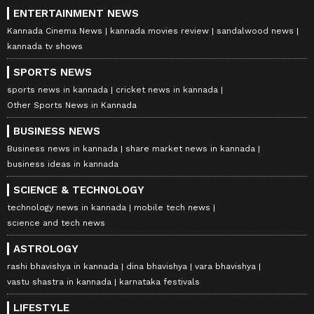
ENTERTAINMENT NEWS
Kannada Cinema News
kannada movies review
sandalwood news
kannada tv shows
SPORTS NEWS
sports news in kannada
cricket news in kannada
Other Sports News in Kannada
BUSINESS NEWS
Business news in kannada
share market news in kannada
business ideas in kannada
SCIENCE & TECHNOLOGY
technology news in kannada
mobile tech news
science and tech news
ASTROLOGY
rashi bhavishya in kannada
dina bhavishya
vara bhavishya
vastu shastra in kannada
karnataka festivals
LIFESTYLE