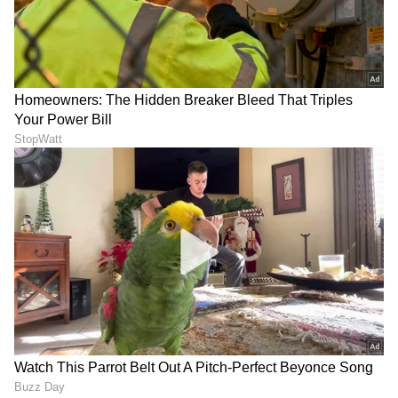
ಪರಿಶೀಲಿಸಿದ ನ್ಯಾಯಮೂರ್ತಿಗಳಾದ ಡಿ.ಕೆ. ಸಿಂಗ್ ಮತ್ತು ಜಿ.
ಬಸವರಾಜ ಅವರನ್ನೊಳಗೊಂಡ ಹೈಕೋರ್ಟ್ ವಿಭಾಗೀಯ
ಪೀಠವು ಅರ್ಜಿದಾರರ ವಂಚನೆಯನ್ನು ಬಯಲಿಗೆಳೆದಿದೆ.
"ಮೂಲ ದಾವೆ, ಮಾರಾಟದ ಒಪ್ಪಂದ (Sale Agreement)
ಮತ್ತು ರಿಟ್ ಅರ್ಜಿಯಲ್ಲೂ 'CTS No. 1047' ಉಲ್ಲೇಖವೇ
ಇಲ್ಲದಿರುವಾಗ, ನಂತರದ ಪ್ರಕ್ರಿಯೆಗಳಲ್ಲಿ ಇದನ್ನು
ಸೇರಿಸಿರುವುದು ಸ್ಪಷ್ಟ ವಂಚನೆ. ಅರ್ಜಿದಾರರು ಪ್ರಮುಖ
ಪದಗಳನ್ನು ಮತ್ತು ಸತ್ಯವನ್ನು ಮರೆಮಾಚಿ, ಏಕಸದಸ್ಯ ಪೀಠದ
ದಾರಿ ತಪ್ಪಿಸಿ ಆದೇಶ ಪಡೆದಿದ್ದಾರೆ" ಎಂದು ತರಾಟೆಗೆ
ತೆಗೆದುಕೊಂಡ ಪೀಠವು, 5 ಎಕರೆ ಜಾಗ ರೈಲ್ವೆಗೆ ಸೇರಿದ್ದು ಎಂದು
ಅಂತಿಮ ತೀರ್ಪು ಪ್ರಕಟಿಸಿದೆ.
LATEST VIDEOS