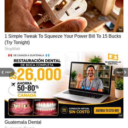
ಏಕಸದಸ್ಯ ಪೀಠವು 2025 ಏಪ್ರಿಲ್ 25 ರಂದು ಸಂಬಂಧಪಟ್ಟ
ಅಧಿಕಾರಿಗಳಿಗೆ ನಿರ್ದೇಶನ ನೀಡಿ ಆದೇಶ ಹೊರಡಿಸಿತ್ತು. ಈ
ಆದೇಶದಿಂದ ತೀವ್ರ ಆಘಾತಕ್ಕೊಳಗಾದ ರಾಜ್ಯ ಕಂದಾಯ
ಇಲಾಖೆ ಹಾಗೂ ಕೇಂದ್ರ ರೈಲ್ವೆ ಇಲಾಖೆ, ಇಬ್ಬರೂ ಜಂಟಿಯಾಗಿ
ಈ ಮೋಸದ ವಿರುದ್ಧ ತಕ್ಷಣವೇ ಎಚ್ಚೆತ್ತುಕೊಂಡು ಏಕಸದಸ್ಯ
ಪೀಠದ ಆದೇಶವನ್ನು ಪ್ರಶ್ನಿಸಿ ಹೈಕೋರ್ಟ್‌ನ ವಿಭಾಗೀಯ
ಪೀಠಕ್ಕೆ ಪ್ರತ್ಯೇಕವಾಗಿ ರಿಟ್ ಮೇಲ್ಮನವಿಗಳನ್ನು (Writ
Appeals) ಸಲ್ಲಿಸಿದರು.
PREV
NEXT