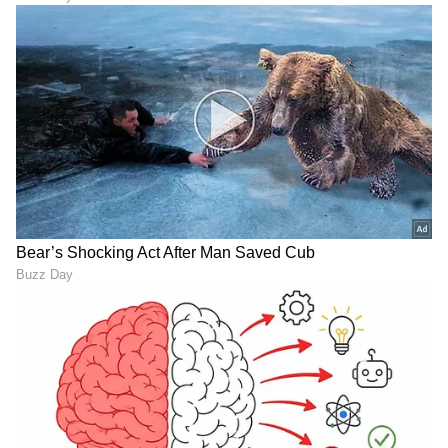
ಹೆಬ್ಬಾಳ ಬಳಿಕ ಬೆಂಗಳೂರಿಗೆ 6
ಬೆಂಗಳೂರು ಕ್ಲಬ್‌ನಲ್ಲಿ 13
ಪಥಗಳ ಮತ್ತೊಂದು ಸುರಂಗ ರಸ್ತೆ,
ರೂಪಾಯಿ ಬಾರ್‌ ಬಿಲ್‌
ಡಾ.ರಾಜ್ ಸ್ಮಾರಕದಿಂದ ಬಿಇಎಲ್
ಉಳಿಸಿಕೊಂಡಿರುವ ಇಂಗ್ಲೆಂಡ್‌
ವೃತ್ತದವರೆಗೆ ನಿರ್ಮಾಣ
ಮಾಜಿ ಪ್ರಧಾನಿ!
ಕೈ ತುಂಬಾ ಸ್ಯಾಲರಿ ಉದ್ಯೋಗ,
ಕರ್ನಾಟಕದ ಈ ಜಿಲ್ಲೆಗಳಲ್ಲಿ ಭಾರೀ
ಪ್ರಮೋಶನ್ ಬೇಕಾ? ದರ್ಶನ
ಮಳೆ: ಗಂಟೆಗೆ 60 ಕಿ.ಮೀ ವೇಗದ