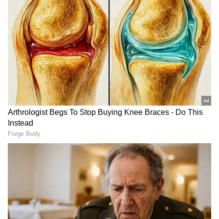
Image Credit :
X
ರೈಲ್ವೇಸ್ ಕಾನೂನುಬದ್ಧ ಮಾಲೀಕತ್ವ ಮತ್ತು ಬ್ರಿಟಿಷ್
ಕಾಲದ ಇತಿಹಾಸ
ಬ್ರಿಟಿಷರ ಆಳ್ವಿಕೆಯ ಕಾಲದಲ್ಲಿ ಕಂಟೋನ್ಮೆಂಟ್ ಪ್ರದೇಶದಲ್ಲಿ
ರೈಲ್ವೆ ಯೋಜನೆಗಳಿಗಾಗಿ ಒಟ್ಟು 600 ಎಕರೆ ಭೂಮಿಯನ್ನು
ಸ್ವಾಧೀನಪಡಿಸಿಕೊಳ್ಳಲಾಗಿತ್ತು. ಪ್ರಸ್ತುತ ವಿವಾದಕ್ಕೀಡಾಗಿರುವ 5
ಎಕರೆ ಜಾಗವು ಈ 600 ಎಕರೆಯದ್ದೇ ಒಂದು ಭಾಗವಾಗಿದೆ. ಈ
ಕುರಿತು 1997ರ ಸೆಪ್ಟೆಂಬರ್‌ನಲ್ಲೇ ನಗರ ಸಿವಿಲ್
ನ್ಯಾಯಾಲಯವು ಸ್ಪಷ್ಟ ತೀರ್ಪು ನೀಡಿ, ಈ ಭೂಮಿಯ
ಕಾನೂನುಬದ್ಧ ಮಾಲೀಕರು ರೈಲ್ವೆ ಇಲಾಖೆಯೇ ಎಂದು