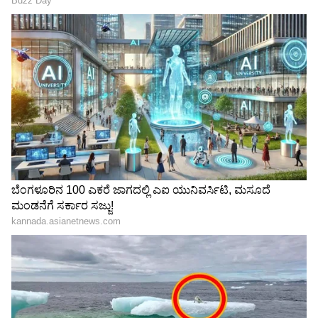
Related Articles
ಬೆಂಗಳೂರು ಕ್ಲಬ್‌ನಲ್ಲಿ 13 ರೂಪಾಯಿ ಬಾರ್‌ ಬಿಲ್‌
ಉಳಿಸಿಕೊಂಡಿರುವ ಇಂಗ್ಲೆಂಡ್‌ ಮಾಜಿ ಪ್ರಧಾನಿ!
'ಹಣಕ್ಕಿಂತ ನೆಮ್ಮದಿಯೇ ಮುಖ್ಯ..' ಬೆಂಗಳೂರಿಗೆ
ಮನಸೋತು 32 ಲಕ್ಷ ಪ್ಯಾಕೇಜ್‌ನ ಉದ್ಯೋಗವನ್ನೇ
ತೊರೆದ ಐಐಟಿ ಪದವೀಧರೆ
3
6