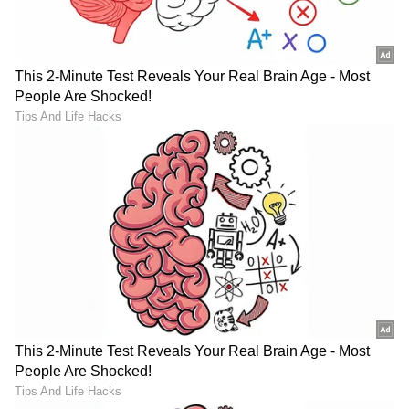
ಮಾಡಿದವರ ಕೈಬಿಟ್ಟಿಲ್ಲ
ಬಿರುಗಾಳಿ, ಮುಂದಿನ 3 ದಿನಗಳು
ಬೆಂಗಳೂರಿನ ಟೆಕ್ಕಿ ಗಣೇಶ ಮಂದಿರ
ನಿರ್ಣಾಯಕ!
LATEST VIDEOS
"ರಾಜಕೀಯ ಬೇಡ, ಸಿನಿಮಾನೇ ಪ್ರಾಣ":
ಕನಕೋತ್ಸವದಲ್ಲಿ ರಿಷಬ್ ಶೆಟ್ಟಿ | Rishab
Shetty speech | Suvarna News
ಶೇ.50 ರಿಂದ ಶೇ.18 ಕ್ಕೆ TAX ಇಳಿಕೆ: ಮೋದಿ-
ಟ್ರಂಪ್ ಐತಿಹಾಸಿಕ ಒಪ್ಪಂದ | India US
Trade Deal | Party Rounds