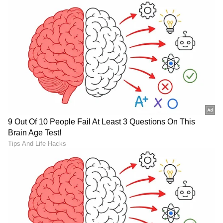
ABOUT THE AUTHOR
Santosh Naik
SN
ನಾನು ಏಷ್ಯಾನೆಟ್ ಸುವರ್ಣ ನ್ಯೂಸ್.ಕಾಂನಲ್ಲಿ ಮುಖ್ಯ
ಉಪಸಂಪಾದಕ. ಉತ್ತರ ಕನ್ನಡ ಜಿಲ್ಲೆಯ ಭಟ್ಕಳದವನು. 13
ವರ್ಷಗಳಿಂದಲೂ ಮಾಧ್ಯಮದಲ್ಲಿದ್ದೇನೆ. ಉಜಿರೆಯ ಎಸ್‌ಡಿಎಂ
ಕಾಲೇಜಿನಲ್ಲಿ ಪತ್ರಿಕೋದ್ಯಮ ಪದವಿ. ಹೊಸದಿಗಂತದ ಮೂಲಕ
ಬೆಂಗಳೂರು ನಗರ
ಮಾಧ್ಯಮ ಜಗತ್ತಿಗೆ ಕಾಲಿಟ್ಟವನು. ಕ್ರೀಡಾ ವರದಿಯಲ್ಲಿ ಹೆಚ್ಚು ಆಸಕ್ತಿ.
ಬೆಂಗಳೂರು
ಭೂ ಒತ್ತುವರಿ
ಭಾರತೀಯ ರೈಲ್ವೆ
ಸುದ್ದಿ
ಆದರೆ, ಡಿಜಿಟಲ್ ಮಾಧ್ಯಮ ಎಲ್ಲ ವಿಷಯದಲ್ಲೂ ಪಳಗಿಸಿದೆ.
ವಿಜಯವಾಣಿ, ಸ್ಟಾರ್‌ ಸ್ಪೋರ್ಟ್ಸ್‌ನಲ್ಲಿ ಕೆಲಸ ಮಾಡಿದ್ದೇನೆ. ಓದು,
ಪ್ರವಾಸ ನೆಚ್ಚಿನ ಹವ್ಯಾಸ