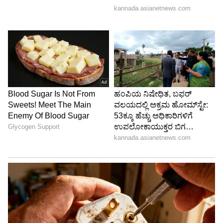
ಹೆಸರನ್ನು ತನ್ನ ಹೆಸರಿಗೆ ಬದಲಾಯಿಸಿಕೊಡುವಂತೆ ಕೋರಿ
ಅಧಿಕಾರಿಗಳಿಗೆ ಅರ್ಜಿಯನ್ನೂ ಸಲ್ಲಿಸಿದ್ದರು.
5
6
Image Credit :
X
ಏಕಸದಸ್ಯ ಪೀಠದ ಆದೇಶ ಮತ್ತು ರೈಲ್ವೆ ಇಲಾಖೆಗೆ
ಎದುರಾದ ಆಘಾತ
ಕಂದಾಯ ದಾಖಲೆಗಳ ಬದಲಾವಣೆಗೆ ಕೋರಿ ಸಲ್ಲಿಕೆಯಾಗಿದ್ದ
ಈ ಮನವಿಯನ್ನು ಪರಿಶೀಲಿಸುವಂತೆ ಹೈಕೋರ್ಟ್‌ನ