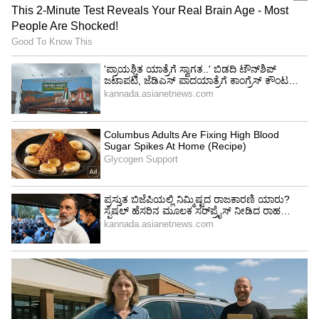
ಸಂಚು ರೂಪಿಸಿ 'CTS No. 1047' ನ ಒಂದು ಭಾಗವನ್ನು
ಅರ್ಜಿಯ ಶೆಡ್ಯೂಲ್‌ ಒಳಗೆ ಅಕ್ರಮವಾಗಿ ಸೇರಿಸಲಾಗಿತ್ತು.
4
6