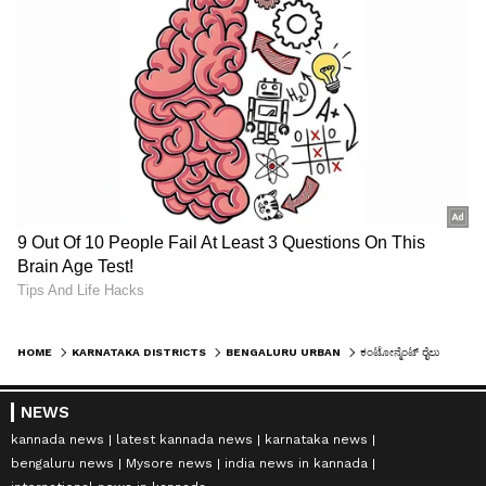
HOME
KARNATAKA DISTRICTS
BENGALURU URBAN
ಕಂಟೋನ್ಮೆಂಟ್ ರೈಲು ನಿಲ್ದಾಣದ ಬಳಿಯ ಬೆಲೆಬಾಳುವ 5 ಎಕರೆ ಜಾಗ ರೈಲ್ವೇಸ್‌ನದ್ದು; ಹೈಕೋರ್ಟ್ ಮಹತ್ವದ ತೀರ್ಪು!
NEWS
kannada news
latest kannada news
karnataka news
bengaluru news
Mysore news
india news in kannada