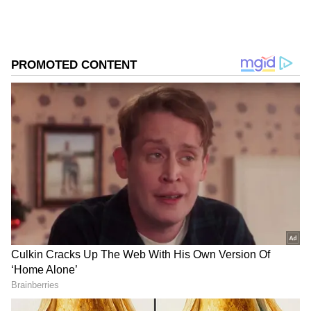
ಸಮಗ್ರ ಸುದ್ದಿ ಮೂಲವನ್ನಾಗಿ asianet suvarna news ಅನ್ನು
ಆಯ್ಕೆ ಮಾಡಿಕೊಳ್ಳಿ
2
6