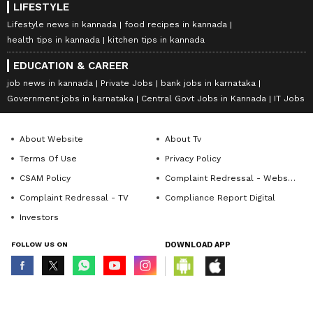
LIFESTYLE
Lifestyle news in kannada
food recipes in kannada
health tips in kannada
kitchen tips in kannada
EDUCATION & CAREER
job news in kannada
Private Jobs
bank jobs in karnataka
Government jobs in karnataka
Central Govt Jobs in Kannada
IT Jobs
About Website
About Tv
Terms Of Use
Privacy Policy
CSAM Policy
Complaint Redressal - Website
Complaint Redressal - TV
Compliance Report Digital
Investors
FOLLOW US ON
DOWNLOAD APP
© Copyright 2026 Asianxt Digital Technologies Private Limited (Formerly
known as Asianet News Media & Entertainment Private Limited) | All Rights