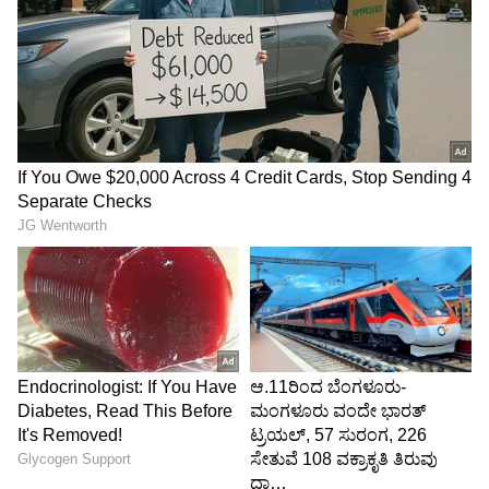
Image Credit :
X
ತಪ್ಪು ದಾಖಲೆ ಆಧರಿಸಿ ಕಂದಾಯ ಇಲಾಖೆಗೆ ಸಲ್ಲಿಕೆಯಾದ
ಅರ್ಜಿ
ಹೀಗೆ ಅಕ್ರಮವಾಗಿ ಮತ್ತು ಕಾನೂನುಬಾಹಿರವಾಗಿ ತಿದ್ದಲಾದ
ಶೆಡ್ಯೂಲ್ ದಾಖಲೆಯನ್ನು ನ್ಯಾಯಾಲಯದ ಮುಂದೆ
ಮುಂದಿಟ್ಟು, ಅದರ ಆಧಾರದ ಮೇಲೆ ಅಮೃತ್‌ಲಾಲ್ ಜೈನ್
ವಿವಾದಿತ ಭೂಮಿಯ ಸ್ವಾಧೀನವನ್ನು (Possession)
ಪಡೆದುಕೊಂಡಿದ್ದರು. ಅಷ್ಟಕ್ಕೇ ನಿಲ್ಲದೆ, ತಿದ್ದಲಾದ ಈ ಕಳಪೆ
ದಾಖಲೆಗಳನ್ನು ಬಳಸಿ ಕಂದಾಯ ಇಲಾಖೆಯ ಅಧಿಕೃತ
ದಾಖಲೆಗಳಲ್ಲಿ (Revenue Records) ಜಾಗದ ಮಾಲೀಕತ್ವದ