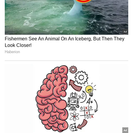
Image Credit :
X
2006 ರ ಖಾಸಗಿ ದಾವೆ ಮತ್ತು ತಿದ್ದಲಾದ ದಾಖಲೆಗಳ
ರಹಸ್ಯ
ಇದಾದ ನಂತರ, 2006 ರಲ್ಲಿ ವಜೀರ್ ಅಹಮದ್ ಮತ್ತು
ಜಿಪಿಎ (GPA) ಹೋಲ್ಡರ್/ಖರೀದಿದಾರರಾಗಿದ್ದ ಅಮೃತ್‌ಲಾಲ್
ಜೈನ್ ಎಂಬುವವರ ನಡುವೆ 5 ಎಕರೆ ಜಾಗಕ್ಕೆ ಸಂಬಂಧಿಸಿದಂತೆ
ಖಾಸಗಿ ಸಿವಿಲ್ ದಾವೆಯೊಂದು ನಡೆದಿತ್ತು. ಆದರೆ, ಈ
ದಾವೆಯ ಮೂಲ ಅರ್ಜಿಯಲ್ಲಿ ವಿವಾದಿತ ಜಾಗದ ಸರ್ವೇ
ಸಂಖ್ಯೆಯಾದ 'CTS No. 1047' ಉಲ್ಲೇಖವೇ ಇರಲಿಲ್ಲ.
ತದನಂತರ, 2013 ರಲ್ಲಿ ಈ ದಾವೆಯ ತೀರ್ಪು ಜಾರಿಗೆ ತರುವ
ಪ್ರಕ್ರಿಯೆಗಳ (Execution Proceedings) ಸಂದರ್ಭದಲ್ಲಿ,