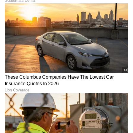
6
6
Image Credit :
X
ವಂಚನೆ ಪತ್ತೆಹಚ್ಚಿ ಹೈಕೋರ್ಟ್ ವಿಭಾಗೀಯ ಪೀಠ ನೀಡಿದ
ಅಂತಿಮ ತೀರ್ಪು
ಪ್ರಕರಣದ ಸಂಪೂರ್ಣ ದಾಖಲೆಗಳನ್ನು ಕೂಲಂಕಷವಾಗಿ