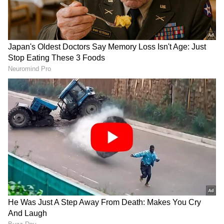
ಘೋಷಿಸಿತ್ತು. ಆ ಸಮಯದಲ್ಲಿ ಮೂಲ ವಾದಿಯಾಗಿದ್ದ
ವಜೀರ್ ಅಹಮದ್ ಎಂಬುವವರು ಸಿವಿಲ್ ಕೋರ್ಟ್‌ನ ಈ
ತೀರ್ಪನ್ನು ಪ್ರಶ್ನಿಸಿ ಯಾವುದೇ ಮೇಲ್ಮನವಿ ಸಲ್ಲಿಸದ ಕಾರಣ,
ರೈಲ್ವೆಯ ಮಾಲೀಕತ್ವದ ತೀರ್ಪು ಅಂತಿಮ ರೂಪ
ಪಡೆದುಕೊಂಡಿತ್ತು.