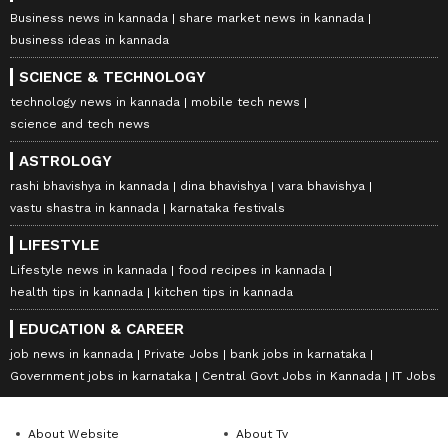
ಸಲ್ಲಿಸುತ್ತಾರೆ ಎನ್ನುವ ನಂಬಿಕೆ ಇದೆ.
Business news in kannada
share market news in kannada
business ideas in kannada
LATEST VIDEOS
SCIENCE & TECHNOLOGY
technology news in kannada
mobile tech news
science and tech news
ASTROLOGY
rashi bhavishya in kannada
dina bhavishya
vara bhavishya
vastu shastra in kannada
karnataka festivals
LIFESTYLE
Lifestyle news in kannada
food recipes in kannada
health tips in kannada
kitchen tips in kannada
EDUCATION & CAREER
ABOUT THE AUTHOR
job news in kannada
Private Jobs
bank jobs in karnataka
Government jobs in karnataka
Central Govt Jobs in Kannada
IT Jobs
Sushma Hegde
SH
ಸುವರ್ಣ ನ್ಯೂಸ್ ಸುದ್ದಿ ಮಾಧ್ಯಮದ ಡಿಜಿಟಲ್ ವಿಭಾಗದಲ್ಲಿ ಕಳೆದ
ಮೂರು ವರ್ಷಗಳಿಂದ ಕೆಲಸ ಮಾಡುತ್ತಿದ್ದೇನೆ. ದೃಶ್ಯ ಮಾಧ್ಯಮ,
About Website
About Tv
ಡಿಜಿಟಲ್‌ ಮಾಧ್ಯಮದಲ್ಲಿ 5 ವರ್ಷ ಕೆಲಸ ಮಾಡಿದ ಅನುಭವವಿದೆ.