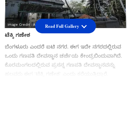
Image Credit :
Asianet News
Read Full Gallery
ಟೆಕ್ಕಿ ಗಣೇಶ
ಬೆಂಗಳೂರು ಎಂದರೆ ಐಟಿ ನಗರ. ಈಗ ಇದೇ ನಗರದಲ್ಲಿರುವ
ಒಂದು ಗಣಪತಿ ದೇವಸ್ಥಾನ ಚರ್ಚೆಯ ಕೇಂದ್ರಬಿಂದುವಾಗಿದೆ.
ಕೊರಮಂಗಲದಲ್ಲಿರುವ ಪ್ರಸನ್ನ ಗಣಪತಿ ದೇವಸ್ಥಾನವನ್ನು
ಹಲವರು ಈಗ 'ಟೆಕ್ಕಿ ಗಣೇಶ' ಎಂದು ಕರೆಯುತ್ತಿದ್ದಾರೆ.
ಉದ್ಯೋಗ, ಬಡ್ತಿ, ಉತ್ತಮ ಸಂಬಳ ಹಾಗೂ ವೃತ್ತಿಜೀವನದಲ್ಲಿ
ಯಶಸ್ಸು ಸಿಗಲಿ ಎಂಬ ಆಶಯದಿಂದ ಐಟಿ ಉದ್ಯೋಗಿಗಳು ಈ
ದೇವಸ್ಥಾನಕ್ಕೆ ಹೆಚ್ಚಿನ ಸಂಖ್ಯೆಯಲ್ಲಿ ಭೇಟಿ ನೀಡುತ್ತಿದ್ದಾರೆ.
ಸಮಗ್ರ ಸುದ್ದಿ ಮೂಲವನ್ನಾಗಿ asianet suvarna news ಅನ್ನು
ಆಯ್ಕೆ ಮಾಡಿಕೊಳ್ಳಿ