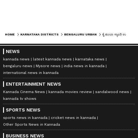
HOME
KARNATAKA DISTRICTS
BENGALURU URBAN
ಕೈ ತುಂಬಾ ಸ್ಯಾಲರಿ ಉದ್ಯೋಗ, ಪ್ರಮೋಶನ್ ಬೇಕಾ? ದರ್ಶನ ಮಾಡಿದವರ ಕೈಬಿಟ್ಟಿಲ್ಲ ಬೆಂಗಳೂರಿನ ಟೆಕ್ಕಿ ಗಣೇಶ ಮಂದಿರ
Image Credit :
Asianet News
NEWS
ವೃತ್ತಿಜೀವನದ ಯಶಸ್ಸಿಗಾಗಿ ಭಕ್ತರ ಪ್ರಾರ್ಥನೆ
kannada news
latest kannada news
karnataka news
bengaluru news
Mysore news
india news in kannada
ಇನ್ನೊಂದೆಡೆ, "ನಂಬಿಕೆ ಇದ್ದರೆ ದೇವಸ್ಥಾನಕ್ಕೆ ಬರುವುದು ತಪ್ಪಲ್ಲ.
international news in kannada
ದೇವರ ಆಶೀರ್ವಾದದಿಂದ ಆತ್ಮವಿಶ್ವಾಸ ಹೆಚ್ಚುತ್ತದೆ" ಎಂದು
ENTERTAINMENT NEWS
ಹಲವರು ಅಭಿಪ್ರಾಯ ವ್ಯಕ್ತಪಡಿಸಿದ್ದಾರೆ. ಈ ವಿಚಾರ ಈಗ
Kannada Cinema News
kannada movies review
sandalwood news
kannada tv shows
ಸಾಮಾಜಿಕ ಜಾಲತಾಣಗಳಲ್ಲಿ ದೊಡ್ಡ ಚರ್ಚೆಗೆ ಕಾರಣವಾಗಿದೆ.
SPORTS NEWS
ಈ ದೇವಸ್ಥಾನ ಹಲವು ವರ್ಷಗಳಿಂದ ಐಟಿ ಉದ್ಯೋಗಿಗಳಲ್ಲಿ
sports news in kannada
cricket news in kannada
ಜನಪ್ರಿಯವಾಗಿದ್ದು, ಹೊಸ ಉದ್ಯೋಗ, ಬಡ್ತಿ, ವೇತನ ಹೆಚ್ಚಳ
Other Sports News in Kannada
ಸೇರಿದಂತೆ ವೃತ್ತಿಜೀವನದ ಯಶಸ್ಸಿಗಾಗಿ ಭಕ್ತರು ಇಲ್ಲಿ ಪ್ರಾರ್ಥನೆ
BUSINESS NEWS