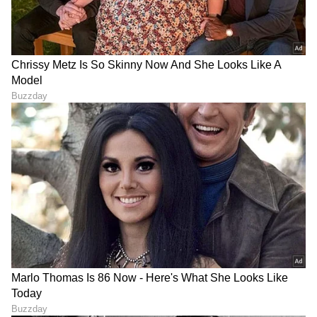
ABOUT THE AUTHOR
Sushma Hegde
SH
ಸುವರ್ಣ ನ್ಯೂಸ್ ಸುದ್ದಿ ಮಾಧ್ಯಮದ ಡಿಜಿಟಲ್ ವಿಭಾಗದಲ್ಲಿ ಕಳೆದ
ಮೂರು ವರ್ಷಗಳಿಂದ ಕೆಲಸ ಮಾಡುತ್ತಿದ್ದೇನೆ. ದೃಶ್ಯ ಮಾಧ್ಯಮ,
ಡಿಜಿಟಲ್‌ ಮಾಧ್ಯಮದಲ್ಲಿ 5 ವರ್ಷ ಕೆಲಸ ಮಾಡಿದ ಅನುಭವವಿದೆ.
SDM ಉಜಿರೆಯಲ್ಲಿ ಪತ್ರಿಕೋದ್ಯಮದ ಸ್ನಾತಕೋತ್ತರ ಪದವಿ.
ಕಾರುಗಳು
ಸುದ್ದಿಲೋಕದಲ್ಲಿ ರಾಜಕೀಯ, ದೇಶ, ಜ್ಯೋತಿಷ್ಯ, ಜೀವನಶೈಲಿ,
ಆಟೋಮೊಬೈಲ್
ಅದೃಷ್ಟ
ವಾಣಿಜ್ಯ, ಕ್ರೈಂ ಸುದ್ದಿಗಳಲ್ಲಿ ಆಸಕ್ತಿ.