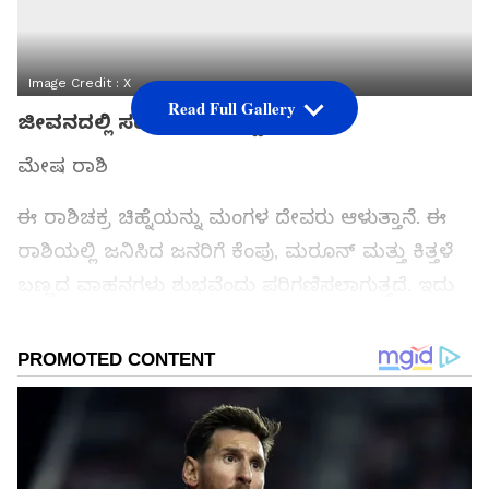
Image Credit :
X
Read Full Gallery
ಜೀವನದಲ್ಲಿ ಸಂತೋಷದ ಬಣ್ಣ
ಮೇಷ ರಾಶಿ
ಈ ರಾಶಿಚಕ್ರ ಚಿಹ್ನೆಯನ್ನು ಮಂಗಳ ದೇವರು ಆಳುತ್ತಾನೆ. ಈ
ರಾಶಿಯಲ್ಲಿ ಜನಿಸಿದ ಜನರಿಗೆ ಕೆಂಪು, ಮರೂನ್ ಮತ್ತು ಕಿತ್ತಳೆ
ಬಣ್ಣದ ವಾಹನಗಳು ಶುಭವೆಂದು ಪರಿಗಣಿಸಲಾಗುತ್ತದೆ. ಇದು
ಅವರಿಗೆ ಅದೃಷ್ಟವನ್ನು ತರಬಹುದು.
ವೃಷಭ ರಾಶಿ
ಈ ರಾಶಿಚಕ್ರ ಚಿಹ್ನೆಯನ್ನು ಶುಕ್ರನು ಆಳುತ್ತಾನೆ. ಈ ರಾಶಿಯಲ್ಲಿ
ಜನಿಸಿದ ಜನರು ಬಿಳಿ, ಬೆಳ್ಳಿ ಅಥವಾ ಕೆನೆ ಬಣ್ಣಗಳ ಕಾರನ್ನು