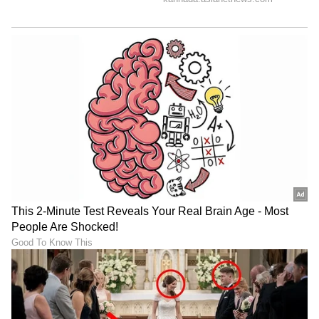
ಈ ರಾಶಿಚಕ್ರದ ಮೇಲೆ ದೇವಗುರು ಗುರು ಅಧಿಪತಿಯಾಗಿದ್ದಾನೆ.
ಈ ವ್ಯಕ್ತಿಗಳು ಹಳದಿ, ಚಿನ್ನದ ಅಥವಾ ನೇರಳೆ ಬಣ್ಣದ
ವಾಹನವನ್ನು ಖರೀದಿಸಿದರೆ ಅವರಿಗೆ ಲಾಭವಾಗುವ
ಸಾಧ್ಯತೆಯಿದೆ.
5
5
Image Credit :
Instagram
ಈ ಬಣ್ಣದ ಕಾರು ಅದೃಷ್ಟ