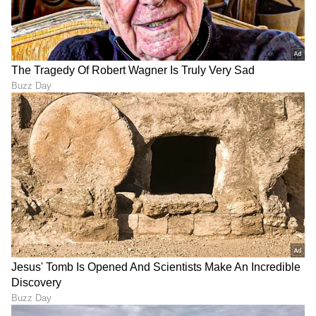
TVS Jupiter 125 Vs Suzuki
ಬೆಂಗಳೂರಿನಿಂದ ಮತ್ತೊಂದು
Access 125: ದರ, ಮೈಲೇಜ್
ಎಲೆಕ್ಟ್ರಿಕ್ ಸ್ಕೂಟರ್ ಲಾಂಚ್, ಎಐ
ಮತ್ತು ಫೀಚರ್ಸ್‌ನಲ್ಲಿ ಯಾವುದು
ಟೆಕ್ ಜೊತೆ 165 ಕಿ.ಮೀ ಮೈಲೇಜ್
ಬೆಸ್ಟ್?