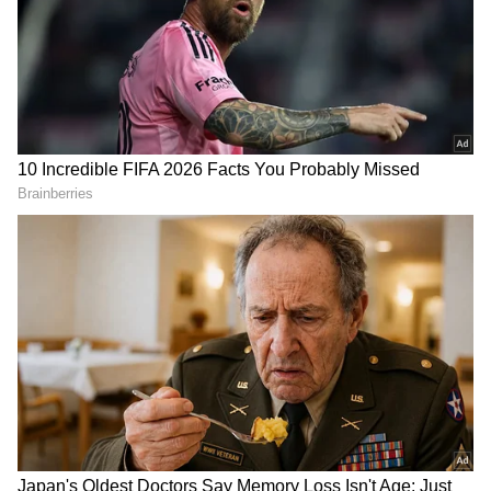
ಖರೀದಿಸಬಹುದು. ಈ ಬಣ್ಣಗಳು ಅವರಿಗೆ ಶುಭವೆಂದು
ಪರಿಗಣಿಸಲಾಗುತ್ತದೆ.
ಮಿಥುನ ರಾಶಿ
ಈ ರಾಶಿ ಚಕ್ರ ಚಿಹ್ನೆಯನ್ನು ಬುಧ ಗ್ರಹ ಆಳುತ್ತದೆ. ಈ
ರಾಶಿಯಲ್ಲಿ ಜನಿಸಿದ ಜನರು ವಾಹನವನ್ನು ಖರೀದಿಸಿದರೆ,
ಅವರ ಅದೃಷ್ಟ ಬಣ್ಣಗಳು ಹಸಿರು ಮತ್ತು ತಿಳಿ ಬೂದು
ಬಣ್ಣದ್ದಾಗಿರುತ್ತವೆ. ಈ ಬಣ್ಣಗಳು ಅವರ ಜೀವನದಲ್ಲಿ
ಸಂತೋಷವನ್ನು ತರಬಹುದು.
ಸಮಗ್ರ ಸುದ್ದಿ ಮೂಲವನ್ನಾಗಿ asianet suvarna news ಅನ್ನು
ಆಯ್ಕೆ ಮಾಡಿಕೊಳ್ಳಿ