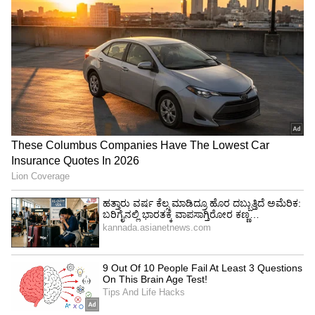
Image Credit :
AI
ಈ ಬಣ್ಣ ಇವರಿಗೆ ಅದೃಷ್ಟ
ಕನ್ಯಾ ರಾಶಿ
ಈ ರಾಶಿಯ ಅಧಿಪತಿ ಬುಧ ಗ್ರಹ. ಈ ರಾಶಿಯಲ್ಲಿ
ಜನಿಸಿದವರಿಗೆ ಹಸಿರು, ಕಡು ಹಸಿರು ಮತ್ತು ಬೆಳ್ಳಿ ಬಣ್ಣಗಳು
ಶುಭ ಬಣ್ಣಗಳಾಗಿವೆ. ಅವರು ಈ ಬಣ್ಣಗಳ ವಾಹನಗಳನ್ನು
ಖರೀದಿಸಬೇಕು.
ತುಲಾ ರಾಶಿ
ಈ ರಾಶಿಚಕ್ರ ಚಿಹ್ನೆಯು ಶುಕ್ರನ ಆಳ್ವಿಕೆಯಲ್ಲಿದೆ. ಈ ವ್ಯಕ್ತಿಗಳು