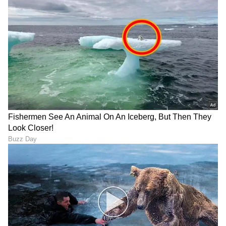
ಬಜೆಟ್‌ ಫ್ರೆಂಡ್ಲಿ ಬೆಲೆಯಲ್ಲಿ ಹೊಸ
ಟೊಯೊಟಾ ಗ್ಲಾಂಜಾ ಮೇಲೆ
ಇವಿ?: ಆಗಸ್ಟ್ 29ಕ್ಕೆ ಲಾಂಚ್
ಭರ್ಜರಿ ₹70,000 ಡಿಸ್ಕೌಂಟ್: 30
ಆಗಲಿದೆ 'ಏಥರ್ ಕೋನಾರ್ಕ್'
ಕಿ.ಮೀ ಮೈಲೇಜ್ ಕೊಡುವ ಕಾರಿಗೆ
ಆಫರ್‌ಗಳ ಸುರಿಮಳೆ!
LATEST VIDEOS
"ರಾಜಕೀಯ ಬೇಡ, ಸಿನಿಮಾನೇ ಪ್ರಾಣ":
ಕನಕೋತ್ಸವದಲ್ಲಿ ರಿಷಬ್ ಶೆಟ್ಟಿ | Rishab
Shetty speech | Suvarna News
ಶೇ.50 ರಿಂದ ಶೇ.18 ಕ್ಕೆ TAX ಇಳಿಕೆ: ಮೋದಿ-
ಟ್ರಂಪ್ ಐತಿಹಾಸಿಕ ಒಪ್ಪಂದ | India US
Trade Deal | Party Rounds