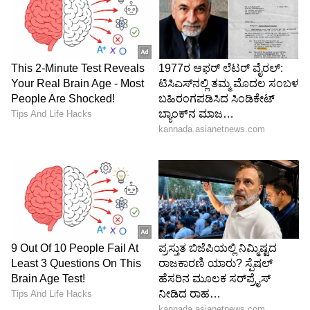
5
Image Credit :
X
ಈ ಕಾರನ್ನು ಖರೀದಿಸಿದರೆ ಲಾಭ
ವೃಶ್ಚಿಕ ರಾಶಿ
ಈ ರಾಶಿಚಕ್ರ ಚಿಹ್ನೆಯನ್ನು ಮಂಗಳ ಗ್ರಹವು ಆಳುತ್ತದೆ. ಈ
ಜನರು ಕೆಂಪು, ಮೆರೂನ್ ಅಥವಾ ಕಪ್ಪು ಬಣ್ಣಗಳ
ವಾಹನಗಳನ್ನು ಖರೀದಿಸಬಹುದು. ಇದು ಅವರಿಗೆ ಅದೃಷ್ಟವನ್ನು
ತರಬಹುದು.
ಧನು ರಾಶಿ