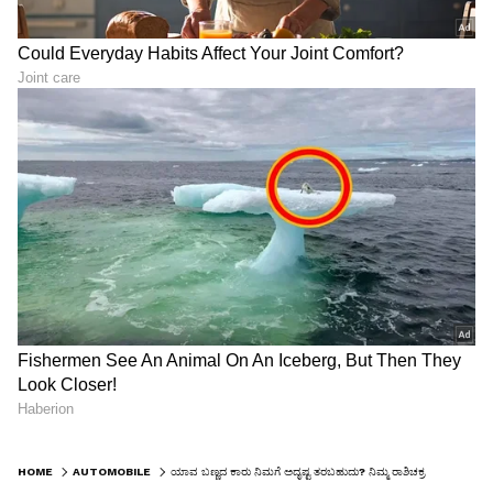
HOME
AUTOMOBILE
ಯಾವ ಬಣ್ಣದ ಕಾರು ನಿಮಗೆ ಅದೃಷ್ಟ ತರಬಹುದು? ನಿಮ್ಮ ರಾಶಿಚಕ್ರ ಚಿಹ್ನೆಯ ಆಧಾರದ ಮೇಲೆ ನಿಮ್ಮ ಅದೃಷ್ಟ ವಾಹನದ ಬಣ್ಣ