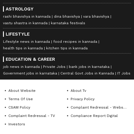
ASTROLOGY
rashi bhavishya in kannada
dina bhavishya
vara bhavishya
vastu shastra in kannada
karnataka festivals
LIFESTYLE
Lifestyle news in kannada
food recipes in kannada
health tips in kannada
kitchen tips in kannada
EDUCATION & CAREER
job news in kannada
Private Jobs
bank jobs in karnataka
Government jobs in karnataka
Central Govt Jobs in Kannada
IT Jobs
About Website
About Tv
Terms Of Use
Privacy Policy
CSAM Policy
Complaint Redressal - Website
Complaint Redressal - TV
Compliance Report Digital
Investors