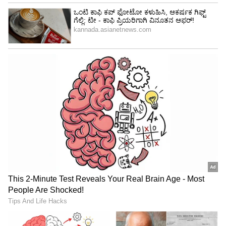
ಬಿಳಿ, ಗುಲಾಬಿ ಅಥವಾ ತಿಳಿ ನೀಲಿ ಬಣ್ಣಗಳ ವಾಹನಗಳನ್ನು
ಖರೀದಿಸಬಹುದು. ಇದು ಅವರಿಗೆ ಅದೃಷ್ಟವನ್ನು ತರಬಹುದು.
4