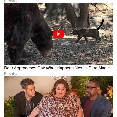
ಜನರು ಸಮುದ್ರ ಹಸಿರು, ಬಿಳಿ ಅಥವಾ ತಿಳಿ ಹಳದಿ ಬಣ್ಣದ
ವಾಹನವನ್ನು ಖರೀದಿಸಿದರೆ ಅವರ ಅದೃಷ್ಟ ಹೆಚ್ಚಾಗಬಹುದು.
LATEST VIDEOS