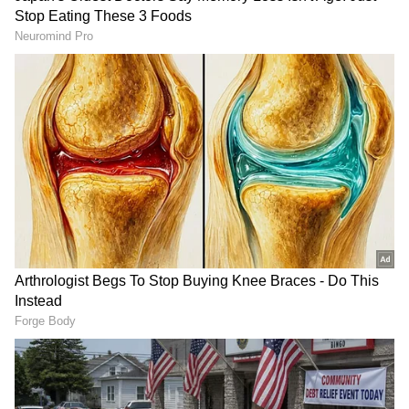
2
5
Image Credit :
Asianet News