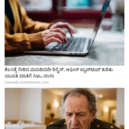
Related Articles
ಮಾಜಿ ಶಾಸಕ ಸುರೇಶ್ ಗೌಡರ ಕಾರ್‌ ಅಪಘಾತ;