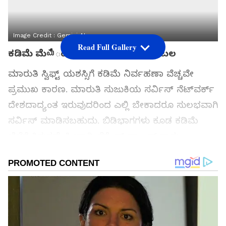
Image Credit :
Gemini AI
Read Full Gallery
ಕಡಿಮೆ ಮೆయిಂಟೆನೆನ್ಸ್ ಖರ್ಚೇ ಪ್ರಮುಖ ಬಲ
ಮಾರುತಿ ಸ್ವಿಫ್ಟ್ ಯಶಸ್ಸಿಗೆ ಕಡಿಮೆ ನಿರ್ವಹಣಾ ವೆಚ್ಚವೇ
ಪ್ರಮುಖ ಕಾರಣ. ಮಾರುತಿ ಸುಜುಕಿಯ ಸರ್ವಿಸ್ ನೆಟ್‌ವರ್ಕ್
ದೇಶದಾದ್ಯಂತ ಇರುವುದರಿಂದ ಎಲ್ಲಿ ಬೇಕಾದರೂ ಸುಲಭವಾಗಿ
ಸರ್ವಿಸ್ ಮಾಡಿಸಬಹುದು. ಬಿಡಿಭಾಗಗಳು ಕೂಡ ಕಡಿಮೆ
ಬೆಲೆಗೆ ಸಿಗುತ್ತವೆ. ಹೀಗಾಗಿ, ಸೆಕೆಂಡ್ ಹ್ಯಾಂಡ್ ಕಾರು
ಖರೀದಿಸುವವರು ಸ್ವಿಫ್ಟ್ ಅನ್ನು ನಂಬಿಕಸ್ಥ ಆಯ್ಕೆ ಎಂದು
ಪರಿಗಣಿಸುತ್ತಾರೆ.
ಸಮಗ್ರ ಸುದ್ದಿ ಮೂಲವನ್ನಾಗಿ asianet suvarna news ಅನ್ನು
ಆಯ್ಕೆ ಮಾಡಿಕೊಳ್ಳಿ