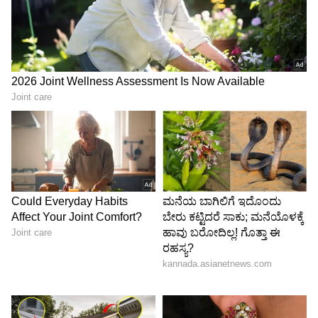
4
4
Image Credit :
Google
ರೀ-ಸೇಲ್ ಮೌಲ್ಯವೂ ಹೆಚ್ಚು
ಮಾರುತಿ ಸ್ವಿಫ್ಟ್‌ನ ಮತ್ತೊಂದು ದೊಡ್ಡ ಪ್ಲಸ್ ಪಾಯಿಂಟ್
ಅಂದರೆ ಅದರ ರೀ-ಸೇಲ್ ಮೌಲ್ಯ. ಈ ಕಾರನ್ನು ಖರೀದಿಸಿ
ಕೆಲವು ವರ್ಷಗಳ ನಂತರ ಮಾರಾಟ ಮಾಡಿದರೂ ಉತ್ತಮ
ಬೆಲೆ ಸಿಗುತ್ತದೆ. ನಂಬಿಕಸ್ಥ ಎಂಜಿನ್, ಕಡಿಮೆ ನಿರ್ವಹಣಾ ವೆಚ್ಚ,
ಉತ್ತಮ ಮೈಲೇಜ್ ಮತ್ತು ದೇಶಾದ್ಯಂತದ ಸರ್ವಿಸ್