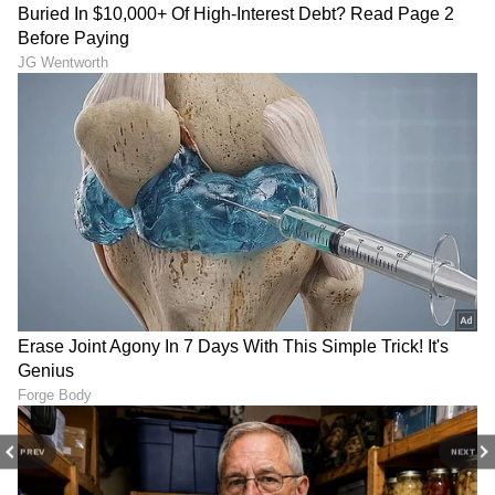
ಸಂಸ್ಥೆಗಳಲ್ಲಿ ಕೆಲಸ ಮಾಡಿದ್ದು, ಒಟ್ಟು ಎಂಟು ವರ್ಷಗಳಿಗೂ ಅಧಿಕ
ವೃತ್ತಿಜೀವನದ ಅನುಭವವಿದೆ.‌ ಸಿನಿಮಾ, ಟಿವಿ ಕ್ಷೇತ್ರದಲ್ಲಿ ಆಸಕ್ತಿ ಇದ್ದು,
ಈಗಾಗಲೇ ಸಾಕಷ್ಟು ಸುಪ್ರಸಿದ್ಧ ತಾರೆಯರ, ಸಾಧಕರ ಸಂದರ್ಶನ
ಕಾರುಗಳು
ಮಾಡಿರುವೆ. ಅಷ್ಟೇ ಅಲ್ಲದೆ ಬ್ಯೂಟಿ, ಆರೋಗ್ಯ, ಧಾರ್ಮಿಕ
ಸುದ್ದಿ
ಭಾರತ
ಭಾರತ ಸುದ್ದಿ
ವಿಷಯಗಳನ್ನು ಬರೆಯೋದು ನಂಗಿಷ್ಟ. ಪುಸ್ತಕ ಓದುವುದು,
ಇನ್ನುಳಿದಂತೆ ಇತರರ ಸಂದರ್ಶನ ಕೇಳೋದು, ಪ್ರವಾಸ ನನ್ನ
ಹವ್ಯಾಸಗಳಲ್ಲೊಂದು. ಉತ್ತರ ಕನ್ನಡದ ಸಿರಸಿಯವಳು.
PREV
NEXT