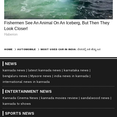
HOME
AUTOMOBILE
MOST USED CAR IN INDIA: ದೇಶದಲ್ಲಿ ಅತಿ ಹೆಚ್ಚು ಜನ ಖರೀದಿಸೋ ಸೆಕೆಂಡ್ ಹ್ಯಾಂಡ್ ಕಾರು ಯಾವುದು ಗೊತ್ತಾ?
NEWS
kannada news
latest kannada news
karnataka news
bengaluru news
Mysore news
india news in kannada
international news in kannada
ENTERTAINMENT NEWS
Kannada Cinema News
kannada movies review
sandalwood news
kannada tv shows
SPORTS NEWS