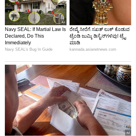
ಸೌಲಭ್ಯಗಳು ಸ್ವಿಫ್ಟ್ ಅನ್ನು ಸೆಕೆಂಡ್ ಹ್ಯಾಂಡ್
ಮಾರುಕಟ್ಟೆಯಲ್ಲೂ ಜನಪ್ರಿಯ ಮಾಡೆಲ್ ಆಗಿ ಉಳಿಸಿವೆ.
LATEST VIDEOS
ABOUT THE AUTHOR
Padmashree Bhat
PB
ಪದ್ಮಶ್ರೀ ಭಟ್. ವಿಜಯವಾಣಿ, ಒನ್ ಇಂಡಿಯಾ, ವಿಜಯ ಕರ್ನಾಟಕ