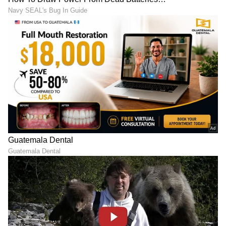
ಬರೋಬ್ಬರಿ 100 ಹಾರ್ನ್,
ಭಾರತಕ್ಕೂ ಬಂತು ಹಾರುವ ಕಾರು:
ಸೋಶಿಯಲ್ ಮೀಡಿಯಾದಲ್ಲಿ
ಪೆಟ್ರೋಲ್​, ಡೀಸೆಲ್​, ಎಥೆನಾಲ್​
ಧೂಳೆಬ್ಬಿಸಿದ ಬೈಕ್ ಸೀಜ್ ಮಾಡಿದ
ಬೇಡ್ವೇ ಬೇಡ- ಯಶಸ್ವಿ ಪರೀಕ್ಷೆ
ಪೊಲೀಸ್
LATEST VIDEOS
"ರಾಜಕೀಯ ಬೇಡ, ಸಿನಿಮಾನೇ ಪ್ರಾಣ":
ಕನಕೋತ್ಸವದಲ್ಲಿ ರಿಷಬ್ ಶೆಟ್ಟಿ | Rishab
Shetty speech | Suvarna News
ಶೇ.50 ರಿಂದ ಶೇ.18 ಕ್ಕೆ TAX ಇಳಿಕೆ: ಮೋದಿ-
ಟ್ರಂಪ್ ಐತಿಹಾಸಿಕ ಒಪ್ಪಂದ | India US
Trade Deal | Party Rounds