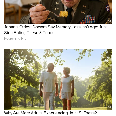
ಮದುವೆಗೆ ತೆರಳುತ್ತಿದ್ದಾಗ ಪಲ್ಟಿಯಾದ ಕಾರ್
ಗೋಲ್ಡ್‌, ಕಾರ್‌, ಮನೆ ಹೇಗೆ ಬಂತು? ಕೊನೆಗೂ Youtube
Income ಬಿಚ್ಚಿಟ್ಟ ನಿಖಿಲ್‌, ನಿಶಾ, ಮಧು ಗೌಡ
3
4
Image Credit :
Cardekho.com
ಡಿಸೈನ್ ಮತ್ತು ಡ್ರೈವಿಂಗ್ ಅನುಭವವೂ ವಿಶೇಷ
ಮಾರುತಿ ಸ್ವಿಫ್ಟ್‌ನ ಸ್ಪೋರ್ಟಿ ಡಿಸೈನ್ ಇಂದಿಗೂ ಎಲ್ಲರನ್ನೂ
ಆಕರ್ಷಿಸುತ್ತದೆ. ವಿಶೇಷವಾಗಿ ಯುವಜನರಲ್ಲಿ ಈ ಕಾರಿಗೆ