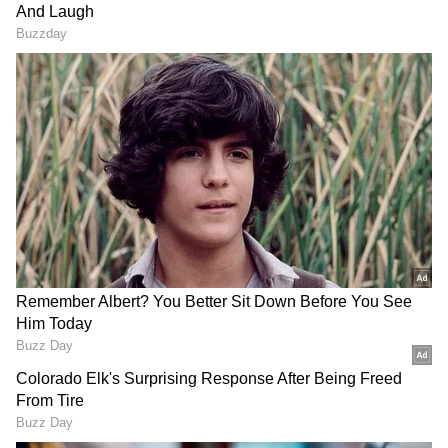
Image Credit :
StockPhoto
ಮೈಲೇಜ್, ಮ್ಯಾನುವಲ್ ವೇರಿಯೆಂಟ್‌ಗೆ ಹೆಚ್ಚು ಆದ್ಯತೆ
ಸ್ವಿಫ್ಟ್ ಪೆಟ್ರೋಲ್ ಮತ್ತು ಡೀಸೆಲ್ ಎರಡೂ ವೇರಿಯೆಂಟ್‌ಗಳಲ್ಲಿ
ಉತ್ತಮ ಮೈಲೇಜ್ ನೀಡುತ್ತದೆ. ಕಡಿಮೆ ಇಂಧನ ವೆಚ್ಚದಲ್ಲಿ
ಹೆಚ್ಚು ದೂರ ಪ್ರಯಾಣಿಸಬಹುದಾದ ಕಾರಣ, ಮೊದಲ ಬಾರಿ
ಕಾರು ಖರೀದಿಸುವವರಿಗೂ ಇದು ಇಷ್ಟವಾಗುತ್ತದೆ. ಅದರಲ್ಲೂ
ಸೆಕೆಂಡ್ ಹ್ಯಾಂಡ್ ಮಾರುಕಟ್ಟೆಯಲ್ಲಿ ಮ್ಯಾನುವಲ್
ಗೇರ್‌ಬಾಕ್ಸ್ ಇರುವ ಸ್ವಿಫ್ಟ್ ಕಾರುಗಳಿಗೆ ಹೆಚ್ಚು ಬೇಡಿಕೆಯಿದೆ.
ಇವುಗಳ ನಿರ್ವಹಣಾ ವೆಚ್ಚ ಕೂಡ ಕಡಿಮೆ.