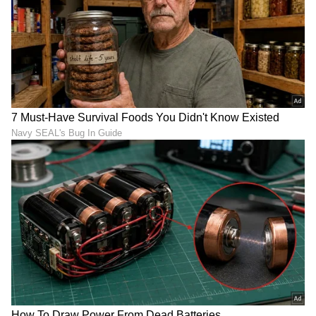
DOWNLOAD APP
RECOMMENDED STORIES
ಕಿಯಾ ಕಾರೆನ್ಸ್ ಕ್ಲಾವಿಸ್ ಮೇಲೆ
ಬಡತನದಲ್ಲಿ ಕಡಲೆ ಮಾರಿ ಬೆಳೆಸಿದ
₹1.20 ಲಕ್ಷ ಭರ್ಜರಿ ಡಿಸ್ಕೌಂಟ್; 7
ಅಪ್ಪನಿಗೆ 3 ಕೋಟಿ ರೂ ಕಾರು
ಸೀಟರ್ ಕಾರು ಖರೀದಿಗೆ ಇದೇ
ಕೊಡಿಸಿ ಭಾವುಕರಾದ ನಟ
ಸುವರ್ಣಾವಕಾಶ