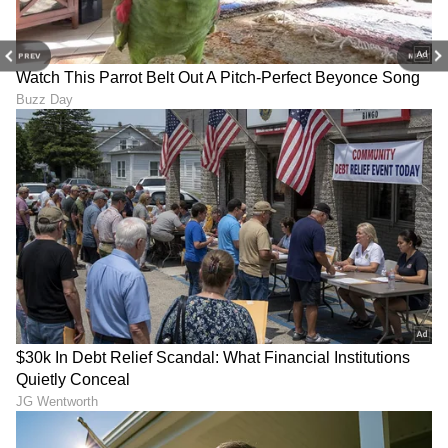
PREV
NEXT
6
7
Image Credit :
Asianet News