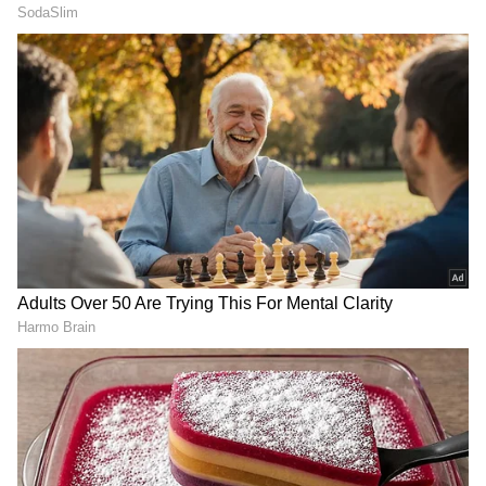
Image Credit :
X
ಮಿಥುನ
ಈ ರಾಶಿಯಲ್ಲಿ ಅಧಿಪತಿ ಬುಧನ ಪ್ರವೇಶದಿಂದಾಗಿ ಈ
ರಾಶಿಯ ಜನರಿಗೆ ಭದ್ರ ಮಹಾ ಪುರುಷ ಯೋಗ ಉಂಟಾಗಿದೆ.
ಇದರಿಂದಾಗಿ ಕೀರ್ತಿ ಮತ್ತು ಕೀರ್ತಿ ಹೆಚ್ಚಾಗುತ್ತದೆ. ರಾಜಪೂಜ್ಯ
ಉಂಟಾಗುತ್ತದೆ. ರಾಜಯೋಗಗಳು ಮತ್ತು ಧನ ಯೋಗಗಳು
ಉಂಟಾಗುತ್ತವೆ. ಉದ್ಯೋಗ ಮತ್ತು ಹಣಕಾಸಿನಲ್ಲಿ ಸ್ಥಿರತೆಯ
ಸಾಧ್ಯತೆ ಇರುತ್ತದೆ. ಅವರು ವೈಯಕ್ತಿಕ ಮತ್ತು ಕೌಟುಂಬಿಕ
ಸಮಸ್ಯೆಗಳನ್ನು ಸಕಾಲಿಕವಾಗಿ ಪರಿಹರಿಸಲು ಸಾಧ್ಯವಾಗುತ್ತದೆ.
ಸಂವಹನ ಮತ್ತು ಪ್ರಯಾಣದಿಂದ ಅವರು ಆರ್ಥಿಕವಾಗಿ ಲಾಭ
ಪಡೆಯುತ್ತಾರೆ. ಸರಿಯಾದ ಸಲಹೆ ಮತ್ತು ಸಲಹೆಗಳೊಂದಿಗೆ