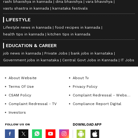
rashi bhavishya in kannada
dina bhavishya
vara bhavishya
vastu shastra in kannada
karnataka festivals
LIFESTYLE
Lifestyle news in kannada
food recipes in kannada
health tips in kannada
kitchen tips in kannada
EDUCATION & CAREER
job news in kannada
Private Jobs
bank jobs in karnataka
Government jobs in karnataka
Central Govt Jobs in Kannada
IT Jobs
About Website
About Tv
Terms Of Use
Privacy Policy
CSAM Policy
Complaint Redressal - Website
Complaint Redressal - TV
Compliance Report Digital
Investors
FOLLOW US ON
DOWNLOAD APP