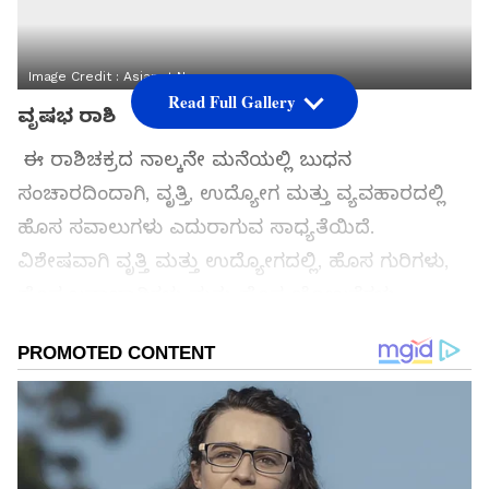
Image Credit :
Asianet News
Read Full Gallery
ವೃಷಭ ರಾಶಿ
ಈ ರಾಶಿಚಕ್ರದ ನಾಲ್ಕನೇ ಮನೆಯಲ್ಲಿ ಬುಧನ
ಸಂಚಾರದಿಂದಾಗಿ, ವೃತ್ತಿ, ಉದ್ಯೋಗ ಮತ್ತು ವ್ಯವಹಾರದಲ್ಲಿ
ಹೊಸ ಸವಾಲುಗಳು ಎದುರಾಗುವ ಸಾಧ್ಯತೆಯಿದೆ.
ವಿಶೇಷವಾಗಿ ವೃತ್ತಿ ಮತ್ತು ಉದ್ಯೋಗದಲ್ಲಿ, ಹೊಸ ಗುರಿಗಳು,
ಹೊಸ ಜವಾಬ್ದಾರಿಗಳು ಮತ್ತು ಹೊಸ ಯೋಜನೆಗಳು
ನಿಯೋಜಿಸಲ್ಪಡುತ್ತವೆ. ನಿಮ್ಮ ಸಾಮರ್ಥ್ಯಗಳನ್ನು
ಪರೀಕ್ಷಿಸಲಾಗುತ್ತದೆ. ನೀವು ಅಧಿಕಾರಿಗಳ ಗಮನಕ್ಕೆ ಬರುತ್ತೀರಿ.
ಹೊಸ ಕೌಶಲ್ಯಗಳನ್ನು ಪಡೆದುಕೊಳ್ಳುತ್ತೀರಿ.
ಸಮಗ್ರ ಸುದ್ದಿ ಮೂಲವನ್ನಾಗಿ asianet suvarna news ಅನ್ನು
ಆಯ್ಕೆ ಮಾಡಿಕೊಳ್ಳಿ