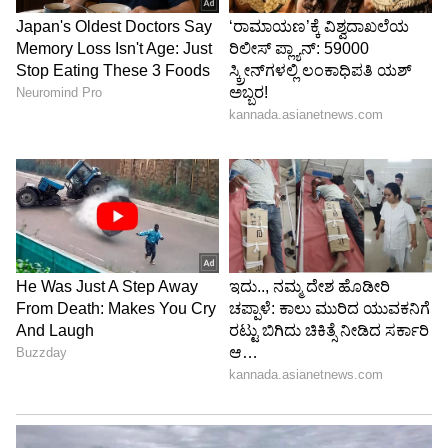
ವೃತ್ತಿ ಮತ್ತು ಉದ್ಯೋಗಗಳಲ್ಲಿ ಪ್ರಗತಿಯ ವೇಗ ಹೆಚ್ಚಾಗುತ್ತದೆ.
ಆದಾಯ ಹೆಚ್ಚಾಗುತ್ತದೆ ಮತ್ತು ಆರ್ಥಿಕ ಸಮಸ್ಯೆಗಳು
ಬಗೆಹರಿಯುತ್ತವೆ. ನಿರುದ್ಯೋಗಿಗಳಿಗೆ ಉತ್ತಮ ಉದ್ಯೋಗ
ಸಿಗುವ ಸಾಧ್ಯತೆಯಿದೆ. ಅವರು ತಮ್ಮ ಉದ್ಯೋಗದಲ್ಲಿ
ಸ್ಥಿರತೆಯನ್ನು ಪಡೆಯುತ್ತಾರೆ. ಹಣಕಾಸಿನ ಪ್ರಯತ್ನಗಳು
ಸಂಪೂರ್ಣವಾಗಿ ಯಶಸ್ವಿಯಾಗುತ್ತವೆ.
5
7
Image Credit :
AI And Social Media