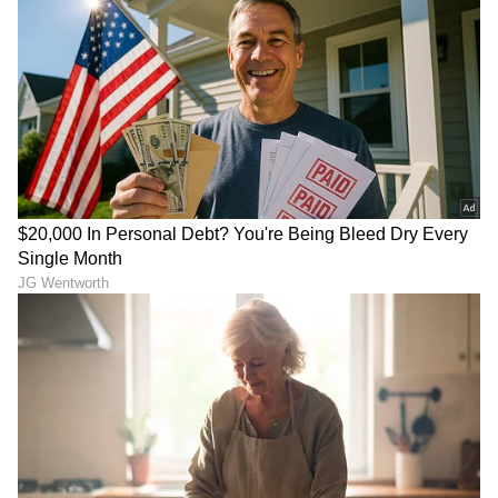
ಧನು ರಾಶಿ
ಈ ರಾಶಿಯ ಏಳನೇ ಮನೆಯಲ್ಲಿ ಬುಧನ ಸಂಚಾರದಿಂದಾಗಿ,
ಈ ರಾಶಿಯ ಜನರಿಗೆ ಭದ್ರ ಮಹಾ ಪುರುಷ ಯೋಗವಿದೆ. ಇದು
ಅವರ ರಾಜಕೀಯ ಪ್ರಭಾವವನ್ನು ಹೆಚ್ಚಿಸುತ್ತದೆ. ಅವರು ತಮ್ಮ
ಉದ್ಯೋಗಗಳಲ್ಲಿ ಹೆಚ್ಚುತ್ತಿರುವ ಪ್ರಾಮುಖ್ಯತೆ ಮತ್ತು
ಪ್ರಭಾವದ ಜೊತೆಗೆ ಬಡ್ತಿಗಳನ್ನು ಸಹ ಪಡೆಯುತ್ತಾರೆ. ಅವರು
ವಿದೇಶದಲ್ಲಿ ಉದ್ಯೋಗವನ್ನು ಪಡೆಯುತ್ತಾರೆ, ಅನೇಕ
ರೀತಿಯಲ್ಲಿ ತಮ್ಮ ಆದಾಯವನ್ನು ಹೆಚ್ಚಿಸುತ್ತಾರೆ ಮತ್ತು
ಮಕ್ಕಳನ್ನು ಪಡೆಯುತ್ತಾರೆ. ಐಟಿ, ಸಂವಹನ, ಎಂಜಿನಿಯರ್‌ಗಳು
ಮತ್ತು ಅಕೌಂಟೆನ್ಸಿಯಂತಹ ಕ್ಷೇತ್ರಗಳಿಗೆ ಸೇರಿದ ಜನರಿಗೆ
ಬೇಡಿಕೆ ಹೆಚ್ಚಾಗುತ್ತದೆ. ಅವರ ಆರ್ಥಿಕ ಬಲವು ಹೆಚ್ಚಾಗುತ್ತದೆ.
7
7