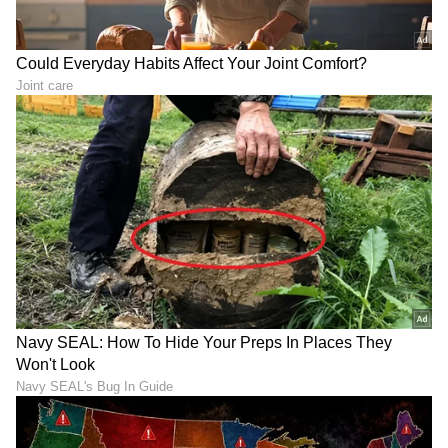
Image Credit :
Getty
ಕುಂಭ ರಾಶಿ & ಮೀನ ರಾಶಿ
ಈ ರಾಶಿಚಕ್ರದ ಐದನೇ ಮನೆಯಲ್ಲಿ ಬುಧನ
ಸಂಚಾರದಿಂದಾಗಿ, ಹೆಚ್ಚುವರಿ ಆದಾಯ ಗಳಿಸುವ
ಉದ್ಯೋಗಿಗಳ ಪ್ರಯತ್ನಗಳು ಫಲ ನೀಡುವ ಸಾಧ್ಯತೆಯಿದೆ.
ಉದ್ಯೋಗಿಗಳು ವ್ಯವಹಾರಗಳಲ್ಲಿ ಹೂಡಿಕೆ ಮಾಡಲು ಮತ್ತು
ಹೊಸ ಆದಾಯದ ಮೂಲಗಳನ್ನು ಅನುಸರಿಸಲು
ಸಾಧ್ಯವಾಗುತ್ತದೆ. ಸಮಯಕ್ಕೆ ಸರಿಯಾಗಿ ಮತ್ತು ಸೌಜನ್ಯದಿಂದ
ಕೆಲಸಗಳನ್ನು ಮಾಡಲು ಮತ್ತು ಅಧಿಕಾರಿಗಳು ಮತ್ತು
ಉದ್ಯೋಗದಾತರ ಮೆಚ್ಚುಗೆಯನ್ನು ಪಡೆಯಲು