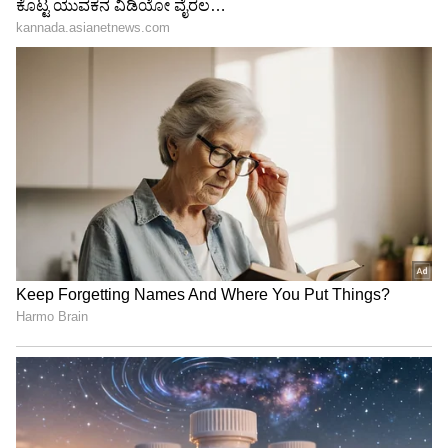
3
7
Image Credit :
Chat Gpt
ಸಿಂಹ
. ಈ ರಾಶಿಚಕ್ರದ ಶುಭ ಸ್ಥಾನದಲ್ಲಿ ಬುಧನ ಸಂಚಾರದಿಂದಾಗಿ,
ಐಟಿ, ಸಂವಹನ, ಎಂಜಿನಿಯರಿಂಗ್, ಬ್ಯಾಂಕಿಂಗ್, ವ್ಯವಹಾರ
ಮತ್ತು ಹಣಕಾಸು ಮುಂತಾದ ಕ್ಷೇತ್ರಗಳಿಗೆ ಸೇರಿದವರ
ಜೀವನವು ಹೊಸ ತಿರುವು ಪಡೆಯುವ ಸಾಧ್ಯತೆಯಿದೆ. ಅವರು
ಈ ಕ್ಷೇತ್ರಗಳಲ್ಲಿ ಉನ್ನತ ಸ್ಥಾನವನ್ನು ತಲುಪುತ್ತಾರೆ. ಬ್ಯಾಂಕ್