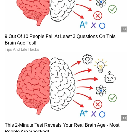
Tirumala Devotees: ತಿರುಮಲ
ಸಂಜೆ ಮನೆಯಲ್ಲಿ ಎಷ್ಟು ದೀಪ
ಕ್ಯೂಲೈನ್‌ನಲ್ಲಿ ಭಕ್ತರ ಕಷ್ಟಗಳಿಗೆ
ಹಚ್ಚಬೇಕು? ಇದರಲ್ಲಿ ವಿಜ್ಞಾನ-
ಚೆಕ್‌ಮೇಟ್; ಇನ್ಮೇಲೆ ಕಾಯೋದಕ್ಕೆ
ಶಾಸ್ತ್ರ ಎರಡೂ ಇದೆ
ಬ್ರೇಕ್, ಶೀಘ್ರ ದರ್ಶನ!
Prasada, Food for Soul:
ಸಿಂಹ ರಾಶಿಯಲ್ಲಿ ಸೂರ್ಯನ
ಮುಟ್ಟಿನ ಸಂದರ್ಭದಲ್ಲಿ ಪ್ರಸಾದ
ವಸೀಕರ ರಾಜಯೋಗ, ಈ 4
ಸೇವಿಸಬಹುದಾ? ಪಂಡಿತರು
ರಾಶಿಯವರಿಗೆ ಕೋಟಿ ಕೋಟಿ
ಹೇಳಿದ್ದೇನು?
ಸಂಪತ್ತು