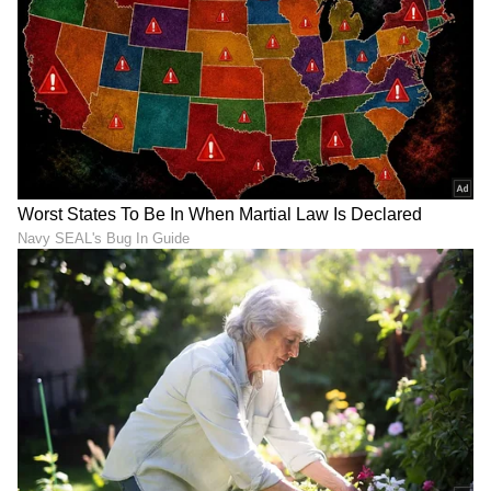
ಅವಕಾಶವಿರುತ್ತದೆ. ಪ್ರಮುಖ ಆರ್ಥಿಕ ಸಮಸ್ಯೆಗಳು
ಬಗೆಹರಿಯುವ ಸೂಚನೆಗಳಿವೆ. ಆರೋಗ್ಯವು ಉತ್ತಮ ಮತ್ತು
ಸ್ಥಿರವಾಗಿರುತ್ತದೆ.
ಮೀನ ರಾಶಿಯ ನಾಲ್ಕನೇ ಕೇಂದ್ರದಲ್ಲಿ ಬುಧನ
ಸಂಚಾರದಿಂದಾಗಿ, ಈ ರಾಶಿಯವರು ಭದ್ರ ಮಹಾ ಪುರುಷ
ಯೋಗವನ್ನು ಹೊಂದಿದ್ದಾರೆ. ಇದರಿಂದಾಗಿ, ಕೆಲಸದಲ್ಲಿ ತ್ವರಿತ
ಪ್ರಗತಿಯ ಜೊತೆಗೆ, ಒಂದು ಸಂಸ್ಥೆಯಲ್ಲಿ ಸರ್ವೋಚ್ಚ
ಅಧಿಕಾರಿಯಾಗುವ ಸಾಧ್ಯತೆಯಿದೆ. ಆಸ್ತಿಗಳು ಮತ್ತು ಆಸ್ತಿಗಳು
ಒಟ್ಟಿಗೆ ಬರುತ್ತವೆ ಮತ್ತು ನೀವು ಶ್ರೀಮಂತರಾಗುತ್ತೀರಿ.
ಪ್ರತಿಭಾನ್ವಿತರು ತಮ್ಮ ವೃತ್ತಿ ಮತ್ತು ಉದ್ಯೋಗಗಳಲ್ಲಿ
ಶ್ರೇಷ್ಠರಾಗುತ್ತಾರೆ. ಅವರಿಗೆ ಉತ್ತಮ ಮನ್ನಣೆ ಸಿಗುತ್ತದೆ. ಈ
ರಾಶಿಯವರ ಆಲೋಚನೆಗಳು ಮತ್ತು ಪ್ರಯತ್ನಗಳು ಉತ್ತಮ
ಫಲಿತಾಂಶಗಳನ್ನು ನೀಡುತ್ತವೆ. ಅವರು ಕೆಲವು ಪ್ರಮುಖ ಆಸ್ತಿ
ಮತ್ತು ಆರ್ಥಿಕ ವಿಷಯಗಳನ್ನು ವಿಂಗಡಿಸುತ್ತಾರೆ.