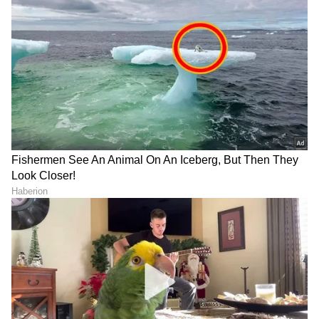
ತುಲಾ
ಈ ರಾಶಿಚಕ್ರದ ಅದೃಷ್ಟ ಸ್ಥಾನದಲ್ಲಿ ಶುಭ ಬುಧನ
ಸಂಚಾರದಿಂದಾಗಿ, ವೃತ್ತಿ ಮತ್ತು ಉದ್ಯೋಗಗಳಲ್ಲಿ ಉತ್ಕೃಷ್ಟತೆ
ಕಂಡುಬರುತ್ತದೆ. ವ್ಯವಹಾರ ಕೌಶಲ್ಯಗಳು ಹೆಚ್ಚಾಗುತ್ತವೆ.
ನಿರುದ್ಯೋಗಿಗಳು ಉತ್ತಮ ಉದ್ಯೋಗದಲ್ಲಿ ಸ್ಥಿರತೆಯನ್ನು
ಪಡೆಯುತ್ತಾರೆ. ವಿದೇಶ ಪ್ರಯಾಣ ಮತ್ತು ವಿದೇಶ
ಉದ್ಯೋಗಕ್ಕೆ ಸಂಬಂಧಿಸಿದ ಅಡೆತಡೆಗಳು ದೂರವಾಗುತ್ತವೆ.
ಉನ್ನತ ಶಿಕ್ಷಣದ ಅವಕಾಶಗಳು ಸುಧಾರಿಸುತ್ತವೆ. ಐಟಿ
ವಲಯಕ್ಕೆ ಅವಕಾಶಗಳು ಹೆಚ್ಚಾಗುತ್ತವೆ. ಪಿತೃಪ್ರಧಾನ
ಕುಟುಂಬವು ಆರ್ಥಿಕವಾಗಿ ಮತ್ತು ಆಸ್ತಿಯ ವಿಷಯದಲ್ಲಿ
ಹೆಚ್ಚಿನ ಲಾಭವನ್ನು ಪಡೆಯುತ್ತದೆ.