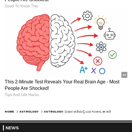
LATEST VIDEOS
"ರಾಜಕೀಯ ಬೇಡ, ಸಿನಿಮಾನೇ ಪ್ರಾಣ":
ಕನಕೋತ್ಸವದಲ್ಲಿ ರಿಷಬ್ ಶೆಟ್ಟಿ | Rishab
Shetty speech | Suvarna News
ಶೇ.50 ರಿಂದ ಶೇ.18 ಕ್ಕೆ TAX ಇಳಿಕೆ: ಮೋದಿ-
ಟ್ರಂಪ್ ಐತಿಹಾಸಿಕ ಒಪ್ಪಂದ | India US
Trade Deal | Party Rounds
HOME
ASTROLOGY
ASTROLOGY: ಮಿಥುನ ರಾಶಿಯಲ್ಲಿ ಬುಧ ಸಂಚಾರ, ಈ ರಾಶಿಗೆ ಭದ್ರ ಮಹಾಪುರುಷ ಯೋಗದೊಂದಿಗೆ ಕೋಟೆಶ್ವರ ಯೋಗ
NEWS