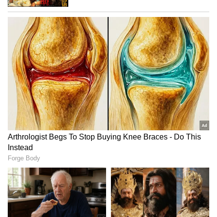
4
7
Image Credit :
Asianet News
ಕನ್ಯಾ
ಈ ರಾಶಿಯ ಅಧಿಪತಿ ಬುಧನ ಹತ್ತನೇ ಮನೆಗೆ
ಪ್ರವೇಶದಿಂದಾಗಿ, ಈ ರಾಶಿಯವರಿಗೆ ಭದ್ರ ಮಹಾ ಪುರುಷ
ಯೋಗವಿದೆ. ಅವರು ಇತರರಿಗೆ ಒಳ್ಳೆಯ ಕಾರ್ಯಗಳನ್ನು
ಮಾಡುತ್ತಾರೆ. ಅವರನ್ನು ಸೆಲೆಬ್ರಿಟಿ ಎಂದು ಗುರುತಿಸಲಾಗುತ್ತದೆ.