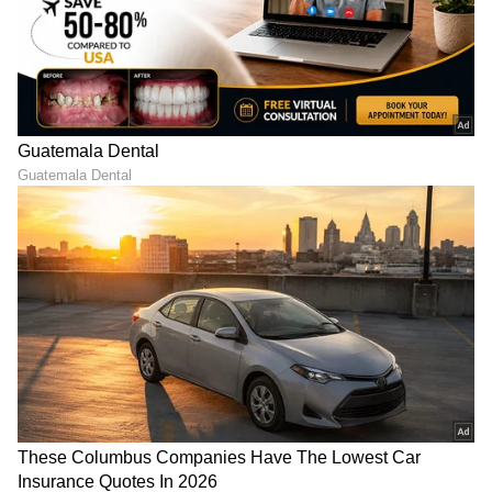
ABOUT THE AUTHOR
Sushma Hegde
SH
ಸುವರ್ಣ ನ್ಯೂಸ್ ಸುದ್ದಿ ಮಾಧ್ಯಮದ ಡಿಜಿಟಲ್ ವಿಭಾಗದಲ್ಲಿ ಕಳೆದ
ಮೂರು ವರ್ಷಗಳಿಂದ ಕೆಲಸ ಮಾಡುತ್ತಿದ್ದೇನೆ. ದೃಶ್ಯ ಮಾಧ್ಯಮ,
ಡಿಜಿಟಲ್‌ ಮಾಧ್ಯಮದಲ್ಲಿ 5 ವರ್ಷ ಕೆಲಸ ಮಾಡಿದ ಅನುಭವವಿದೆ.
SDM ಉಜಿರೆಯಲ್ಲಿ ಪತ್ರಿಕೋದ್ಯಮದ ಸ್ನಾತಕೋತ್ತರ ಪದವಿ.
ಬುಧ
ಸುದ್ದಿಲೋಕದಲ್ಲಿ ರಾಜಕೀಯ, ದೇಶ, ಜ್ಯೋತಿಷ್ಯ, ಜೀವನಶೈಲಿ,
ಜ್ಯೋತಿಷ್ಯ
ರಾಶಿ
ಅದೃಷ್ಟ
ವಾಣಿಜ್ಯ, ಕ್ರೈಂ ಸುದ್ದಿಗಳಲ್ಲಿ ಆಸಕ್ತಿ.