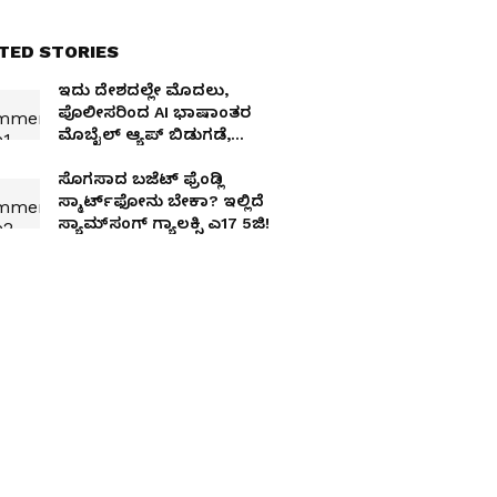
TED STORIES
ಇದು ದೇಶದಲ್ಲೇ ಮೊದಲು,
ಪೊಲೀಸರಿಂದ AI ಭಾಷಾಂತರ
ಮೊಬೈಲ್ ಆ್ಯಪ್ ಬಿಡುಗಡೆ,
ಠಾಣೆಯಲ್ಲಿ ಇನ್ನು ಮಾತು
ಮೌನವಾಗದು!
ಸೊಗಸಾದ ಬಜೆಟ್‌ ಫ್ರೆಂಡ್ಲಿ
ಸ್ಮಾರ್ಟ್‌ಫೋನು ಬೇಕಾ? ಇಲ್ಲಿದೆ
ಸ್ಯಾಮ್‌ಸಂಗ್ ಗ್ಯಾಲಕ್ಸಿ ಎ17 5ಜಿ!