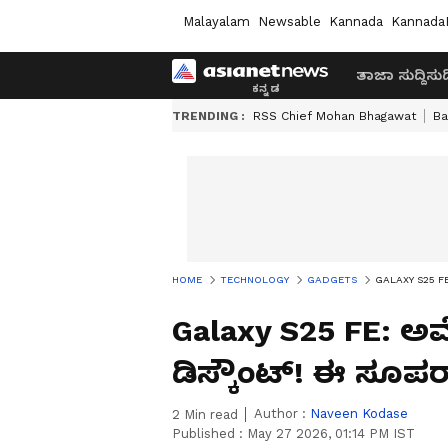
Malayalam
Newsable
Kannada
Kannada
ತಾಜಾ ಸುದ್ದಿ
ಸುದ್
TRENDING :
RSS Chief Mohan Bhagawat
Ba
HOME
TECHNOLOGY
GADGETS
GALAXY S25 FE: 
Galaxy S25 FE: ಅಮೆ
ಡಿಸ್ಕೌಂಟ್! ಈ ಸೂಪ
Author :
Naveen Kodase
2
Min read
Published :
May 27 2026, 01:14 PM IST