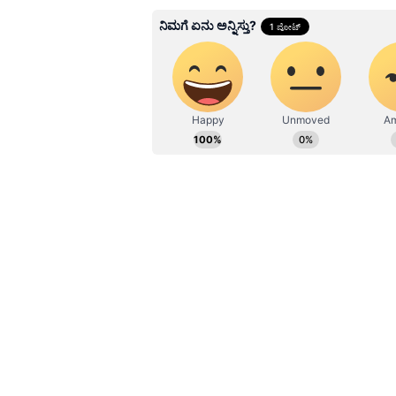
Naveen Kodase
NK
ನವೀನ್ ಕೊಡಸೆ ಏಷ್ಯಾನೆಟ್ ಕನ್ನಡದಲ್ಲಿ ಮುಖ್ಯ ಉಪಸಂಪಾದಕ. ಕಳೆದ 9 ವರ್ಷಗಳಿಂದಲೂ ಮಾಧ್ಯಮ
ಜಗತ್ತಿನಲ್ಲಿದ್ದೇನೆ. ಅಪ್ಪಟ ಮಲೆನಾಡಿನ
ಮೂಲಕ ಮಾಧ್ಯಮ ಲೋಕಕ್ಕೆ ಕಾಲಿಟ್ಟವನ
ಅಪಾರ. ಕ್ರೀಡೆ, ರಾಜಕೀಯ, ಸಾಹಿತ್ಯದಲ್ಲಿ
Related Articles
ಇದು ದೇಶದಲ್ಲೇ ಮೊದಲು,