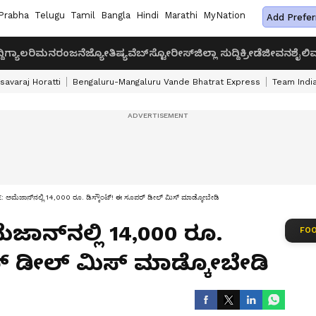
Prabha
Telugu
Tamil
Bangla
Hindi
Marathi
MyNation
Add Prefer
ದಿ
ಗ್ಯಾಲರಿ
ಮನರಂಜನೆ
ಜ್ಯೋತಿಷ್ಯ
ವೆಬ್‌ಸ್ಟೋರೀಸ್
ಜಿಲ್ಲಾ ಸುದ್ದಿ
ಕ್ರೀಡೆ
ಜೀವನಶೈಲಿ
ವ
savaraj Horatti
Bengaluru-Mangaluru Vande Bhatrat Express
Team India
ಅಮೆಜಾನ್‌ನಲ್ಲಿ 14,000 ರೂ. ಡಿಸ್ಕೌಂಟ್! ಈ ಸೂಪರ್ ಡೀಲ್ ಮಿಸ್ ಮಾಡ್ಕೋಬೇಡಿ
ಜಾನ್‌ನಲ್ಲಿ 14,000 ರೂ.
FOO
ರ್ ಡೀಲ್ ಮಿಸ್ ಮಾಡ್ಕೋಬೇಡಿ