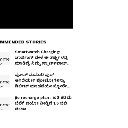
MMENDED STORIES
Smartwatch Charging:
ಚಾರ್ಜಿಂಗ್ ವೇಳೆ ಈ ತಪ್ಪುಗಳನ್ನ
ಮಾಡಿದ್ರೆ ನಿಮ್ಮ ಸ್ಮಾರ್ಟ್‌ವಾಚ್
ತಂದ ತಿಂಗಳಿಗೇ ಗುಜರಿಗೆ!
ಫೋನ್ ಮೆಮೊರಿ ಫುಲ್
ಆಗಿದೆಯೇ? ಫೋಟೋಗಳನ್ನು
ಡಿಲೀಟ್ ಮಾಡದೆಯೇ ಸ್ಟೋರೇಜ್
ಖಾಲಿ ಮಾಡಲು ಇಲ್ಲಿದೆ ಸೂಪರ್
ಟ್ರಿಕ್ಸ್‌!
jio recharge plan : ಅತಿ ಕಡಿಮೆ
ಬೆಲೆಗೆ ಜಿಯೋ ನೀಡ್ತಿದೆ 1.5 ಜಿಬಿ
ಡೇಟಾ