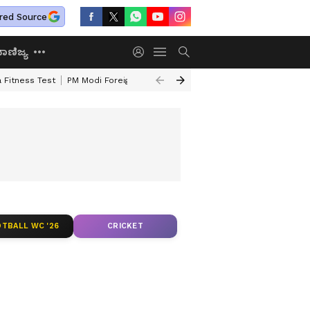
red Source
ಾಣಿಜ್ಯ
 Fitness Test
PM Modi Foreign Travel Expenditure
Valmiki Corporatio
TBALL WC '26
CRICKET