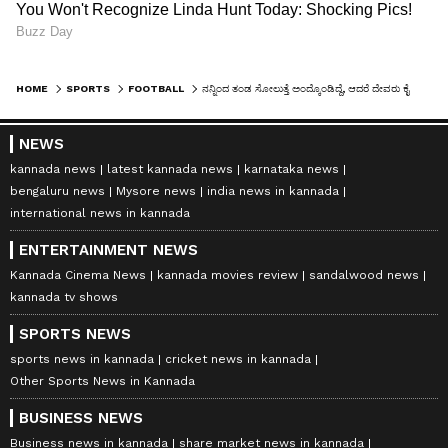
HOME
SPORTS
FOOTBALL
ನನ್ನಿಂದ ತಂಡ ಸೋಲುತ್ತೆ ಅಂದ್ಕೊಂಡಿದ್ದೆ, ಆದರೆ ದೇವರು ಕೈಬಿಡಲಿಲ್ಲ; ಲಿಯೋನೆಲ್ ಮೆಸ್ಸಿ ಭಾವುಕ ನುಡಿ
NEWS
kannada news
latest kannada news
karnataka news
bengaluru news
Mysore news
india news in kannada
international news in kannada
ENTERTAINMENT NEWS
Kannada Cinema News
kannada movies review
sandalwood news
kannada tv shows
SPORTS NEWS
sports news in kannada
cricket news in kannada
Other Sports News in Kannada
BUSINESS NEWS
Business news in kannada
share market news in kannada