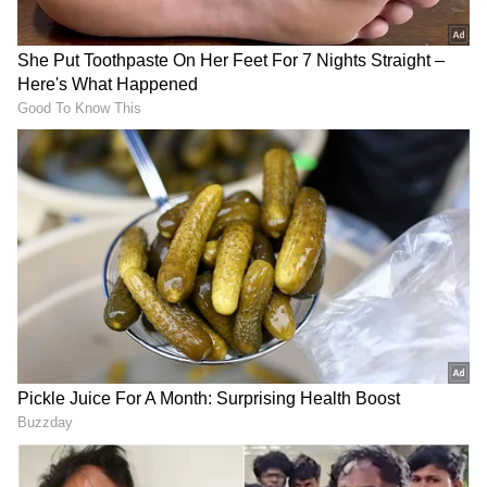
ಮೆಸ್ಸಿ-ಎಂಬಾಪೆ ಜತೆ ಗೋಲ್ಡನ್ ಬೂಟ್ ರೇಸ್‌ಗಿಳಿದ
ಹಾಲ್ಯಾಂಡ್! ಫಿಫಾ ವಿಶ್ವಕಪ್‌ನಲ್ಲಿ ಬ್ರೆಜಿಲ್ ಹೋರಾಟ
ಅಂತ್ಯ
FIFA World Cup 2026: ಅರ್ಜೆಂಟಲ್ಲಿ ಮೂರು ಗೋಲು
ಗಳಿಸಿ ಗೆದ್ದ ಅರ್ಜೆಂಟೀನಾ!
RECOMMENDED STORIES
ರೋಚಕ ಪಂದ್ಯದ ನಡುವೆ ಸಿಡಿಲು
ನಟನಾಗಲು ಎಂಜಿನಿಯರಿಂಗ್
ಬಡಿದು ಫುಟ್ಬಾಲ್ ಪಟು ಸಾವು,
ಬಿಟ್ಟರು, 2 ಲಕ್ಷ ಸಾಲ ಪಡೆದು ಇಡ್ಲಿ-
ಭೀಕರ ದೃಶ್ಯ ಮೊಬೈಲ್‌ನಲ್ಲಿ ಸೆರೆ
ದೋಸೆ ಮಾರಿದರು; ಇಂದು ಕೋಟಿ
ಆದಾಯದ ‘ರಾಮೇಶ್ವರಂ ಕೆಫೆ’