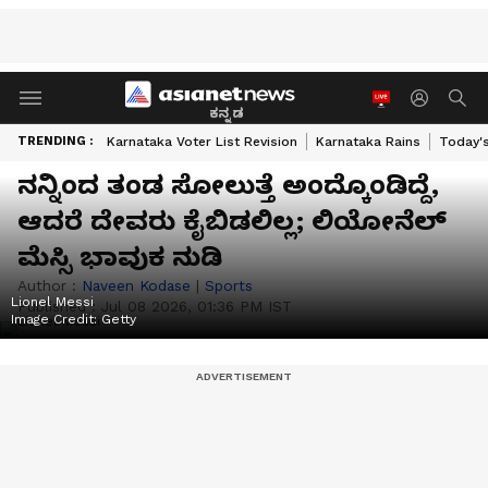
ಕನ್ನಡ
TRENDING :
Karnataka Voter List Revision
Karnataka Rains
Today'
ನನ್ನಿಂದ ತಂಡ ಸೋಲುತ್ತೆ ಅಂದ್ಕೊಂಡಿದ್ದೆ,
ಆದರೆ ದೇವರು ಕೈಬಿಡಲಿಲ್ಲ; ಲಿಯೋನೆಲ್
ಮೆಸ್ಸಿ ಭಾವುಕ ನುಡಿ
Author :
Naveen Kodase
|
Sports
Lionel Messi
Published :
Jul 08 2026, 01:36 PM IST
Image Credit:
Getty