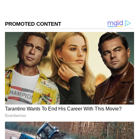
ಅಟ್ಲಾಂಟಾದಲ್ಲಿ ನಡೆದ ಈ ಪಂದ್ಯದ 15ನೇ ನಿಮಿಷದಲ್ಲೇ
ಯಾಸರ್ ಇಬ್ರಾಹಿಂ ಗೋಲು ಬಾರಿಸಿ ಈಜಿಪ್ಟ್ ತಂಡ
ಅರ್ಜೆಂಟೀನಾಗೆ ಶಾಕ್ ನೀಡಿತ್ತು. ಇದಾದ ಕೆಲವೇ ಕ್ಷಣಗಳಲ್ಲಿ,
ನಿಕೋಲಾಸ್ ಟ್ಯಾಗ್ಲಿಯಾಫಿಕೋ ಅವರನ್ನು ಬಾಕ್ಸ್‌ನಲ್ಲಿ ಫೌಲ್
ಮಾಡಿದ್ದಕ್ಕೆ ಅರ್ಜೆಂಟೀನಾಗೆ ಪೆನಾಲ್ಟಿ ಸಿಕ್ಕಿತು. ಆದರೆ, ಕಿಕ್
ತೆಗೆದುಕೊಂಡ ಮೆಸ್ಸಿ ಎಡವಿದರು. ಈಜಿಪ್ಟ್ ಗೋಲ್‌ಕೀಪರ್
ಮೊಸ್ತಫಾ ಶೊಬೀರ್, ಮೆಸ್ಸಿಯ ಶಾಟ್‌ ಅನ್ನು ತಡೆದರು.
ಇದರೊಂದಿಗೆ, ವಿಶ್ವಕಪ್ ಇತಿಹಾಸದಲ್ಲಿ ಅತಿ ಹೆಚ್ಚು
ಪೆನಾಲ್ಟಿಗಳನ್ನು (ಶೂಟೌಟ್ ಹೊರತುಪಡಿಸಿ) ಮಿಸ್ ಮಾಡಿದ
ಆಟಗಾರ (4) ಎಂಬ ಕೆಟ್ಟ ದಾಖಲೆ ಮೆಸ್ಸಿ ಹೆಸರಿಗೆ ಸೇರಿತು.
ನಂತರ 67ನೇ ನಿಮಿಷದಲ್ಲಿ ಮುಸ್ತಫಾ ಸಿಕೋ ಮೂಲಕ
ಈಜಿಪ್ಟ್ ಎರಡನೇ ಗೋಲು ಗಳಿಸಿದಾಗ, ವಿಶ್ವ ಚಾಂಪಿಯನ್ನರು
ಟೂರ್ನಿಯಿಂದ ಹೊರಬೀಳುವ ಸ್ಥಿತಿಯಲ್ಲಿದ್ದರು.
DOWNLOAD APP