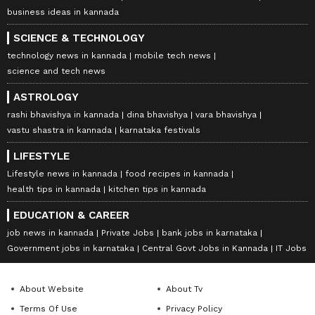
business ideas in kannada
SCIENCE & TECHNOLOGY
technology news in kannada
mobile tech news
science and tech news
ASTROLOGY
rashi bhavishya in kannada
dina bhavishya
vara bhavishya
vastu shastra in kannada
karnataka festivals
LIFESTYLE
Lifestyle news in kannada
food recipes in kannada
health tips in kannada
kitchen tips in kannada
EDUCATION & CAREER
job news in kannada
Private Jobs
bank jobs in karnataka
Government jobs in karnataka
Central Govt Jobs in Kannada
IT Jobs
About Website
About Tv
Terms Of Use
Privacy Policy