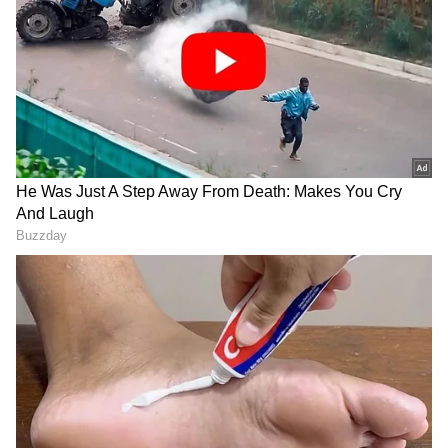
ಕ್ರಿಕೆಟ್ ಮತ್ತು ಕ್ರೀಡಾ ಜಗತ್ತಿನ (
Sports News in
Kannada
) ಕ್ಷಣಕ್ಷಣದ ಕನ್ನಡ ಸುದ್ದಿ ಅಪ್ಡೇಟ್‌ಗಳಿಗಾಗಿ
ಏಷ್ಯಾನೆಟ್ ಸುವರ್ಣ ನ್ಯೂಸ್‌ ಫಾಲೋ ಮಾಡಿ.
IPL
Live
ಸೇರಿದಂತೆ ಟೀಂ ಇಂಡಿಯಾದ ಬ್ರೇಕಿಂಗ್ ಸುದ್ದಿ
(
Cricket News in Kannada
), ವಿಶೇಷ ವರದಿಗಳು
ಮತ್ತು ನೇರ ಪ್ರಸಾರಗಳೊಂದಿಗೆ ಸಂಪೂರ್ಣ ಮಾಹಿತಿ
ನಿಮ್ಮ ಒಂದೇ ಕ್ಲಿಕ್‌ನಲ್ಲಿ ಲಭ್ಯ. ಏಷ್ಯಾನೆಟ್ ಸುವರ್ಣ
ನ್ಯೂಸ್ ಅಧಿಕೃತ ಆ್ಯಪ್ ಡೌನ್‌ಲೋಡ್ ಮಾಡಿ ಹಾಗೂ
ಎಲ್ಲಾ ಅಪ್‌ಡೇಟ್ ಗಳನ್ನು ಪಡೆಯಿರಿ.
Related Articles