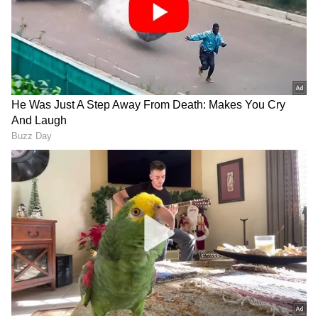
RECOMMENDED STORIES
FIFA World Cup 2026: ಡೊನಾಲ್ಡ್ ಟ್ರಂಪ್‌ ಒಂದು
ಕರೆಗೆ ಅಮೆರಿಕ ಆಟಗಾರನ ಸಸ್ಪೆಂಡ್ ರದ್ದು,!
FIFA World Cup 2026 ಫ್ರಾನ್ಸ್‌ಗೆ ಕ್ವಾರ್ಟರ್‌ ಫೈನಲ್
ಟಿಕೆಟ್; ಪರಗ್ವೆ ವಿರುದ್ಧ ಎಂಬಾಪೆ ಮಿಂಚಿನ ಗೋಲು
ಫಿಫಾ ವಿಶ್ವಕಪ್ ಕ್ವಾರ್ಟರ್‌ ಫೈನಲ್:
ಫಿಫಾ ವಿಶ್ವಕಪ್‌ನಲ್ಲಿ ಹೆಚ್ಚಾದ ರೆಫ್ರಿ
ಸ್ಪೇನ್-ಬೆಲ್ಜಿಯಂ ನಡುವೆ
ವಿವಾದ: ಟೂರ್ನಿಯೇ ಫಿಕ್ಸ್‌ ಆಗಿದೆ
ಹೈವೋಲ್ಟೇಜ್ ಕದನಕ್ಕೆ ಕ್ಷಣಗಣನೆ
ಎಂದ ಈಜಿಫ್ಟ್ ಆಟಗಾರ!
ಶುರು