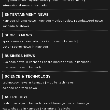
bengaluru news
Mysore news
india news in kannada
international news in kannada
ENTERTAINMENT NEWS
Kannada Cinema News
kannada movies review
sandalwood news
kannada tv shows
SPORTS NEWS
sports news in kannada
cricket news in kannada
Other Sports News in Kannada
BUSINESS NEWS
Business news in kannada
share market news in kannada
business ideas in kannada
SCIENCE & TECHNOLOGY
technology news in kannada
mobile tech news
science and tech news
ASTROLOGY
rashi bhavishya in kannada
dina bhavishya
vara bhavishya
vastu shastra in kannada
karnataka festivals