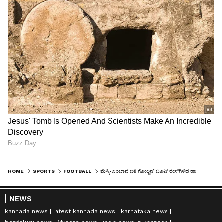
HOME
SPORTS
FOOTBALL
ಮೆಸ್ಸಿ-ಎಂಬಾಪೆ ಜತೆ ಗೋಲ್ಡನ್ ಬೂಟ್ ರೇಸ್‌ಗಿಳಿದ ಹಾಲ್ಯಾಂಡ್! ಫಿಫಾ ವಿಶ್ವಕಪ್‌ನಲ್ಲಿ ಬ್ರೆಜಿಲ್ ಹೋರಾಟ ಅಂತ್ಯ
NEWS
kannada news
latest kannada news
karnataka news