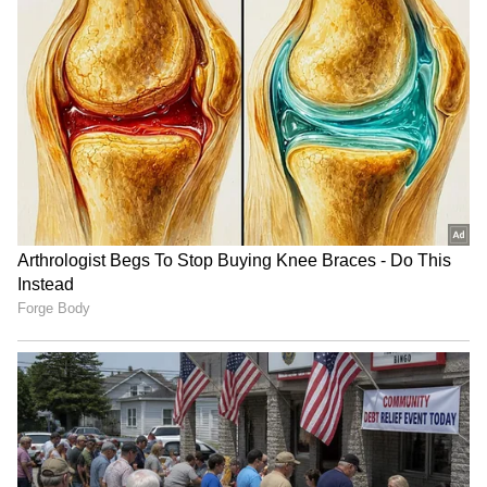
"ರಾಜಕೀಯ ಬೇಡ, ಸಿನಿಮಾನೇ ಪ್ರಾಣ":
ಕನಕೋತ್ಸವದಲ್ಲಿ ರಿಷಬ್ ಶೆಟ್ಟಿ | Rishab
Shetty speech | Suvarna News
ಶೇ.50 ರಿಂದ ಶೇ.18 ಕ್ಕೆ TAX ಇಳಿಕೆ: ಮೋದಿ-
ಟ್ರಂಪ್ ಐತಿಹಾಸಿಕ ಒಪ್ಪಂದ | India US
Trade Deal | Party Rounds
ಬ್ರೆಜಿಲ್‌ ಎದುರಿಸಿದ 91 ದೇಶಗಳ ಪೈಕಿ ನಾರ್ವೆ ವಿರುದ್ಧ
ಮಾತ್ರ ಗೆದ್ದಿಲ್ಲ!
ಅಂತಾರಾಷ್ಟ್ರೀಯ ಫುಟ್ಬಾಲ್‌ನಲ್ಲಿ ಬ್ರೆಜಿಲ್‌ ತಂಡ ಈವರೆಗೂ 91
ದೇಶಗಳ ವಿರುದ್ಧ ಆಡಿದೆ. ಈ ಪೈಕಿ ತನ್ನಿಂದ ಸೋಲಿಸಲು