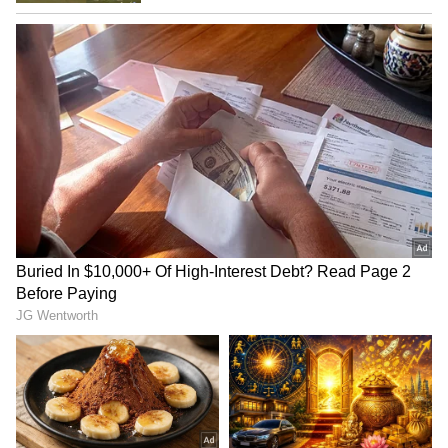
ವಿಶ್ವಕಪ್‌ನ 3ನೇ ಪಂದ್ಯದವರೆಗೂ ಅವರು ಬ್ರೆಜಿಲ್‌ ಪರ
ಆಡುವ ಅವಕಾಶ ಕಳೆದುಕೊಂಡಿದ್ದರು. ಈ ಬಾರಿ ವಿಶ್ವಕಪ್‌ನಲ್ಲಿ
ಅವರು ಏಕೈಕ ಗೋಲು ದಾಖಲಿಸಿದ್ದಾರೆ.