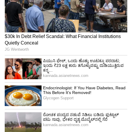
ಸಾಧ್ಯವಾಗದ ಏಕೈಕ ತಂಡವೆಂದರೆ ಅದು ನಾರ್ವೆ. ಬ್ರೆಜಿಲ್‌
ಈವರೆಗೂ ನಾರ್ವೆ ವಿರುದ್ಧ 5 ಪಂದ್ಯಗಳನ್ನಾಡಿದೆ. ಈ ಪೈಕಿ 2
ಪಂದ್ಯ ಡ್ರಾಗೊಂಡಿದ್ದು, 3 ಪಂದ್ಯಗಳಲ್ಲಿ ಸೋಲನುಭವಿಸಿದೆ.
ಬ್ರೆಜಿಲ್‌ ತಂಡದ ಪರ ಕೊನೆ ಪಂದ್ಯವನ್ನಾಡಿದ ನೇಯ್ಮರ್‌
ನಾರ್ವೆ ವಿರುದ್ಧ ಪಂದ್ಯದ ಸೋಲಿನ ಬಳಿಕ ಬ್ರೆಜಿಲ್‌ ತಾರೆ
ನೇಯ್ಮರ್‌ ತಮ್ಮ ಅಂತಾರಾಷ್ಟ್ರೀಯ ನಿವೃತ್ತಿ ಬಗ್ಗೆ ಸುಳಿವು
ನೀಡಿದ್ದಾರೆ. ಈ ಬಗ್ಗೆ ಪಂದ್ಯದ ಬಳಿಕ ಮಾತನಾಡಿದ ಅವರು,
‘ನಾನು ದಣಿದಿದ್ದೇನೆ. ಮೆಟ್‌ಲೈಫ್‌ ಕ್ರೀಡಾಂಗಣದಲ್ಲಿ ನಾನು
ವೃತ್ತಿಬದುಕು ಆರಂಭಿಸಿದ್ದೆ. ಈಗ ಅಲ್ಲೇ ಕೊನೆಗೊಳಿಸಿದ್ದೇನೆ.
ಈಗ ಎಲ್ಲವೂ ಮುಗಿದಿದೆ’ ಎಂದಿದ್ದು, ಈ ಮೂಲಕ ರಾಷ್ಟ್ರೀಯ
ತಂಡದ ಪರ ಇನ್ನು ಮುಂದೆ ಆಡುವುದಿಲ್ಲ
ಎಂದಿದ್ದಾರೆ.2010ರಲ್ಲಿ ಬ್ರೆಜಿಲ್‌ ಪರ ನೇಯ್ಮರ್‌ ಮೊದಲ ಬಾರಿ
ಆಡಿದ್ದರು. ಅವರಿಗೆ ಈಗ 34 ವರ್ಷವಾಗಿದ್ದರೂ, ಗಾಯದ
ಸಮಸ್ಯೆಯಿಂ ಬಳಲುತ್ತಿದ್ದಾರೆ. ಹೀಗಾಗಿ 2023ರ ಬಳಿಕ ಈ