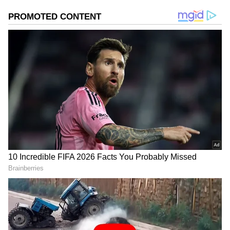
ಪರ ಧ್ವನಿ ಎತ್ತುವ ಕನ್ನಡಪ್ರಭ ದಿನ ಪತ್ರಿಕೆಯಲ್ಲಿ ಪ್ರಕಟಗೊಳ್ಳುವ
ಸುದ್ದಿಗಳು ಸುವರ್ಣ ನ್ಯೂಸ್ ವೆಬ್‌ಸೈಟಲ್ಲೂ ಲಭ್ಯ.
DOWNLOAD APP
Related Articles