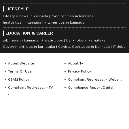
LIFESTYLE
Lifestyle news in kannada
food recipes in kannada
health tips in kannada
kitchen tips in kannada
EDUCATION & CAREER
job news in kannada
Private Jobs
bank jobs in karnataka
Government jobs in karnataka
Central Govt Jobs in Kannada
IT Jobs
About Website
About Tv
Terms Of Use
Privacy Policy
CSAM Policy
Complaint Redressal - Website
Complaint Redressal - TV
Compliance Report Digital
Investors
FOLLOW US ON
DOWNLOAD APP
© Copyright 2026 Asianxt Digital Technologies Private Limited (Formerly