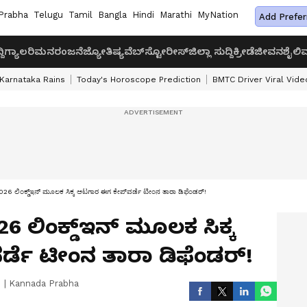
Prabha
Telugu
Tamil
Bangla
Hindi
Marathi
MyNation
Add Prefer
ದಿ
ಗ್ಯಾಲರಿ
ಮನರಂಜನೆ
ಜ್ಯೋತಿಷ್ಯ
ವೆಬ್‌ಸ್ಟೋರೀಸ್
ಜಿಲ್ಲಾ ಸುದ್ದಿ
ಕ್ರೀಡೆ
ಜೀವನಶೈಲಿ
ವ
Karnataka Rains
Today's Horoscope Prediction
BMTC Driver Viral Vide
ಲಿಂಕ್ಡ್‌ಇನ್‌ ಮೂಲಕ ಸಿಕ್ಕ ಆಟಗಾರ ಈಗ ಕೇಪ್‌ವರ್ಡೆ ಟೀಂನ ತಾರಾ ಡಿಫೆಂಡರ್‌!
 ಲಿಂಕ್ಡ್‌ಇನ್‌ ಮೂಲಕ ಸಿಕ್ಕ
ಡೆ ಟೀಂನ ತಾರಾ ಡಿಫೆಂಡರ್‌!
|
Kannada Prabha