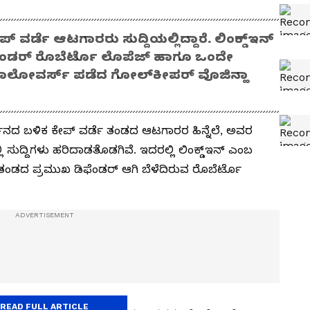
್ ವರ್ಡೆ ಆಟಗಾರರು ಸುದ್ದಿಯಲ್ಲಿದ್ದಾರೆ. ಲಿಂಕ್ಡ್ಇನ್‌
ಂಡರ್‌ ರೊಬೆರ್ಟೊ ಲೊಪೆಜ್‌ ಹಾಗೂ ಒಂದೇ
ಾಮ್ ಫಾಲೋವರ್ಸ್ ಪಡೆದ ಗೋಲ್‌ಕೀಪರ್ ವೊಜಿನ್ಹಾ
್ಶನದ ಬಳಿಕ ಕೇಪ್‌ ವರ್ಡೆ ತಂಡದ ಆಟಗಾರರ ಹಿನ್ನೆಲೆ, ಅವರ
್ಲಿ ಸುದ್ದಿಗಳು ಹರಿದಾಡತೊಡಗಿವೆ. ಇದರಲ್ಲಿ ಲಿಂಕ್ಡ್ಇನ್‌ ಎಂಬ
ಗ ತಂಡದ ಪ್ರಮುಖ ಡಿಫೆಂಡರ್‌ ಆಗಿ ಬೆಳೆದಿರುವ ರೊಬೆರ್ಟೊ
READ FULL ARTICLE