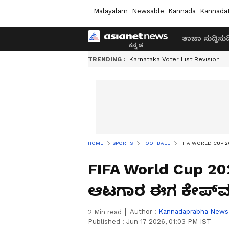
Malayalam
Newsable
Kannada
Kannada
ತಾಜಾ ಸುದ್ದಿ
ಸುದ್
TRENDING :
Karnataka Voter List Revision
HOME
SPORTS
FOOTBALL
FIFA WORLD CUP 2026 
FIFA World Cup 2026
ಆಟಗಾರ ಈಗ ಕೇಪ್‌ವರ್
Author :
Kannadaprabha News
2
Min read
Published :
Jun 17 2026, 01:03 PM IST