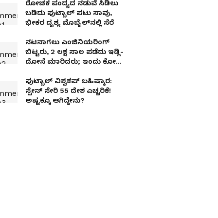
ರೋಚಕ ಪಂದ್ಯದ ನಡುವೆ ಸಿಡಿಲು
ಬಡಿದು ಫುಟ್ಬಾಲ್ ಪಟು ಸಾವು,
ಭೀಕರ ದೃಶ್ಯ ಮೊಬೈಲ್‌ನಲ್ಲಿ ಸೆರೆ
ನಟನಾಗಲು ಎಂಜಿನಿಯರಿಂಗ್
ಬಿಟ್ಟರು, 2 ಲಕ್ಷ ಸಾಲ ಪಡೆದು ಇಡ್ಲಿ-
ದೋಸೆ ಮಾರಿದರು; ಇಂದು ಕೋಟಿ
ಆದಾಯದ ‘ರಾಮೇಶ್ವರಂ ಕೆಫೆ’
ಮಾಲೀಕ
ಫುಟ್ಬಾಲ್‌ ವಿಶ್ವಕಪ್‌ ಬಹಿಷ್ಕಾರ:
ಸ್ಪೇನ್‌ ಸೇರಿ 55 ದೇಶ ಎಚ್ಚರಿಕೆ!
ಅಷ್ಟಕ್ಕೂ ಆಗಿದ್ದೇನು?