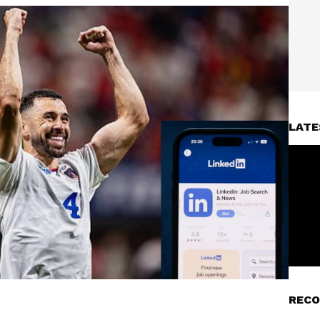
LATE
RECO