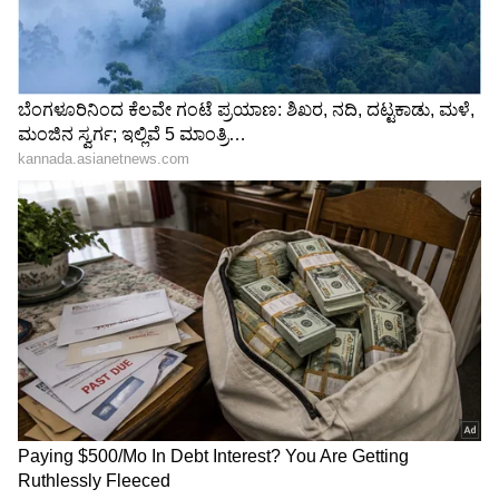
Shetty speech | Suvarna News
ಶೇ.50 ರಿಂದ ಶೇ.18 ಕ್ಕೆ TAX ಇಳಿಕೆ: ಮೋದಿ-
ಟ್ರಂಪ್ ಐತಿಹಾಸಿಕ ಒಪ್ಪಂದ | India US
Trade Deal | Party Rounds
ರಕ್ತವನ್ನು ಶುದ್ಧೀಕರಿಸುತ್ತದೆ:
ನೇರಳೆ ಹಣ್ಣಿನ ಸೇವನೆಯು
ಚರ್ಮ (Skin)ವನ್ನು ತೆರವುಗೊಳಿಸುವುದಲ್ಲದೇ, ರಕ್ತವನ್ನು
ಶುದ್ಧೀಕರಿಸುತ್ತದೆ. ಅಲ್ಲದೇ, ಕಣ್ಣಿನ ಸಮಸ್ಯೆಗಳಿಂದ ಪಾರು
ಮಾಡುತ್ತದೆ.ವೈದ್ಯರ ಪ್ರಕಾರ ನೇರಳೆ ಹಣ್ಣು ನೈಸರ್ಗಿಕವಾದ
ಸಂಕೋಚಕ ಗುಣವನ್ನು ಹೊಂದಿರುವುದರಿಂದ ತ್ವಚೆಯ