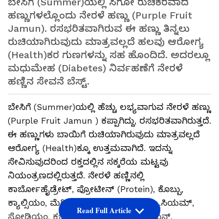
ಬೇಸಿಗೆ (Summer)ಯಲ್ಲಿ ಸಿಗೋ ರುಚಿಕರವಾದ
ಹಣ್ಣುಗಳಲ್ಲೊಂದು ನೇರಳೆ ಹಣ್ಣು (Purple Fruit
Jamun). ರಸಭರಿತವಾಗಿರುವ ಈ ಹಣ್ಣು ತಿನ್ನಲು
ರುಚಿಯಾಗಿರುವುದು ಮಾತ್ರವಲ್ಲದೆ ಹಲವು ಆರೋಗ್ಯ
(Health)ಕರ ಗುಣಗಳನ್ನು ಸಹ ಹೊಂದಿದೆ. ಅದರಲ್ಲೂ
ಮಧುಮೇಹ (Diabetes) ನಿರ್ವಹಣೆಗೆ ನೇರಳೆ
ಹಣ್ಣಿನ ಸೇವನೆ ಬೆಸ್ಟ್.
ಬೇಸಿಗೆ (Summer)ಯಲ್ಲಿ ಹೆಚ್ಚು ಲಭ್ಯವಾಗುವ ನೇರಳೆ ಹಣ್ಣು
(Purple Fruit Jamun ) ಕಪ್ಪಾಗಿದ್ದು, ರಸಭರಿತವಾಗಿರುತ್ತದೆ.
ಈ ಹಣ್ಣುಗಳು ಬಾಯಿಗೆ ರುಚಿಯಾಗಿರುವುದು ಮಾತ್ರವಲ್ಲದೆ
ಆರೋಗ್ಯ (Health)ಕ್ಕೂ ಉತ್ತಮವಾಗಿದೆ. ಇದನ್ನು
ಸೇವಿಸುವುದರಿಂದ ರಕ್ತದಲ್ಲಿನ ಸಕ್ಕರೆಯ ಮಟ್ಟವು
ನಿಯಂತ್ರಣದಲ್ಲಿರುತ್ತದೆ. ನೇರಳೆ ಹಣ್ಣಿನಲ್ಲಿ
ಕಾರ್ಬೋಹೈಡ್ರೇಟ್, ಪ್ರೋಟೀನ್ (Protein), ಕೊಬ್ಬು,
ಕ್ಯಾಲ್ಸಿಯಂ, ಮೆಗ್ನೀಸಿಯಮ್, ರಂಜಕ, ಪೊಟ್ಯಾಸಿಯಮ್,
Read Full Article
ಸೋಡಿಯಂ, ಕಬ್ಬಿಣ, ವಿಟಮಿನ್ ಸಿ, ಥಯಾಮಿನ್,