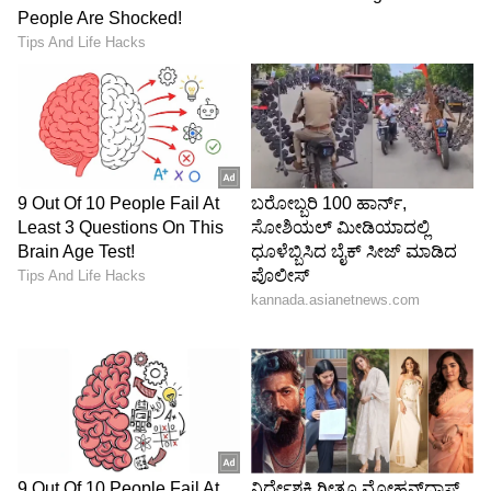
ತೂಕ ನಷ್ಟಕ್ಕೆ ಸಹಕಾರಿ:
ರಸಭರಿತ ನೇರಳೆ ಹಣ್ಣಿನ
ಸೇವನೆಯಿಂದ ನಿಮ್ಮ ತೂಕ (Weight Loss)ವನ್ನು
ಸುಲಭವಾಗಿ ಕಡಿಮೆ ಮಾಡಿಕೊಳ್ಳಬಹುದು. ಇದರಲ್ಲಿ
ಮುಖ್ಯವಾಗಿ ಕಡಿಮೆ ಕ್ಯಾಲೋರಿಗಳು ಮತ್ತು ಹೆಚ್ಚಿನ ಫೈಬರ್
ಇರುವ ಕಾರಣ ದೇಹದಲ್ಲಿನ ಕೊಬ್ಬನ್ನು ತಗ್ಗಿಸಲು ಸಹಾಯ
ಮಾಡುತ್ತದೆ. ನೇರಳೆ ಹಣ್ಣನ್ನು ತೊಳೆದು ಹಾಗೆಯೇ
ತಿನ್ನಬಹುದು. ಅಥವಾ ಇದರ ಜ್ಯೂಸ್ ಮಾಡಿಯೂ
ಕುಡಿಯಬಹುದು. ನೇರಳೆ ಹಣ್ಣಿನ ಬೀಜಗಳನ್ನು ಒಣಗಿಸಿ ಪುಡಿ
ಮಾಡಿ ಬಳಸಿದರೆ ಸಕ್ಕರೆ ನಿಯಂತ್ರಣದಲ್ಲಿರುತ್ತದೆ. ಜಾಮೂನಿನ
ತೊಗಟೆಯ ಕಷಾಯವನ್ನು ಕುಡಿದರೆ ಹೊಟ್ಟೆನೋವು,
ಅಜೀರ್ಣದಂತಹ ಸಮಸ್ಯೆಗಳು ದೂರವಾಗುತ್ತವೆ.