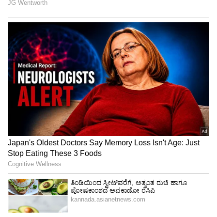
ಮೇಲಿನ ಮೊಡವೆಗಳನ್ನು ಕಡಿಮೆ ಮಾಡಲು ಸಹಾಯ
ಮಾಡುತ್ತದೆ.
ಈ ವಿಚಿತ್ರ Diabetes ಲಕ್ಷಣಗಳನ್ನು ನಿರ್ಲಕ್ಷಿಸಿದ್ರೆ
ಅಪಾಯ ತಪ್ಪಿದ್ದಲ್ಲ
ಹೃದಯದ ಆರೋಗ್ಯವನ್ನು ಸುಧಾರಿಸುತ್ತದೆ:
ಪೊಟ್ಯಾಸಿಯಮ್‌ನಲ್ಲಿ ಸಮೃದ್ಧವಾಗಿರುವ ನೇರಳೆ ಹಣ್ಣುಗಳು,
ಅಪಧಮನಿಗಳ ಆರೈಕೆಯ ಮೂಲಕ ಅಧಿಕ ರಕ್ತದೊತ್ತಡ,
ಹೃದಯ ಕಾಯಿಲೆ (Heart Disease) ಮತ್ತು ಪಾರ್ಶ್ವವಾಯು
ಮುಂತಾದ ಕಾಯಿಲೆಗಳನ್ನು ದೂರವಿರಿಸಲು ಸಹಾಯ
ಮಾಡುತ್ತದೆ.