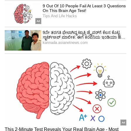
ನೋವನ್ನು ನಿವಾರಿಸುತ್ತದೆ:
ಹೊಟ್ಟೆ ನೋವು (Stomach
Pain) ಮತ್ತು ಸಂಧಿವಾತಕ್ಕೆ ಈ ಹಣ್ಣಿನ ಸೇವನೆ ಅತ್ಯುತ್ತಮ
ಮನೆಮದ್ದುಗಳಲ್ಲಿ ಒಂದಾಗಿದೆ. ಜೀರ್ಣಾಂಗವ್ಯೂಹದ
ತೊಂದರೆಗಳಾದ ಭೇದಿ ಮತ್ತು ವಾಯುವನ್ನು ಕಡಿಮೆ ಮಾಡಲು
ಈ ಹಣ್ಣು ಸಹಕಾರಿಯಾಗಿದೆ.