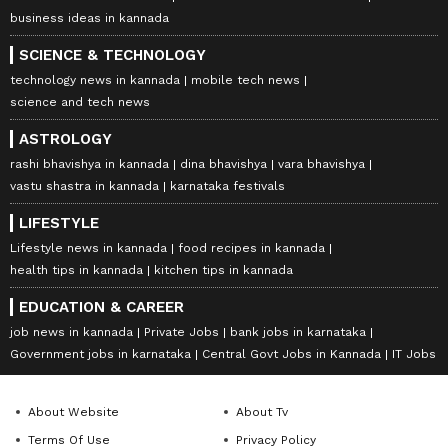
business ideas in kannada
SCIENCE & TECHNOLOGY
technology news in kannada
mobile tech news
science and tech news
ASTROLOGY
rashi bhavishya in kannada
dina bhavishya
vara bhavishya
vastu shastra in kannada
karnataka festivals
LIFESTYLE
Lifestyle news in kannada
food recipes in kannada
health tips in kannada
kitchen tips in kannada
EDUCATION & CAREER
job news in kannada
Private Jobs
bank jobs in karnataka
Government jobs in karnataka
Central Govt Jobs in Kannada
IT Jobs
About Website
About Tv
Terms Of Use
Privacy Policy