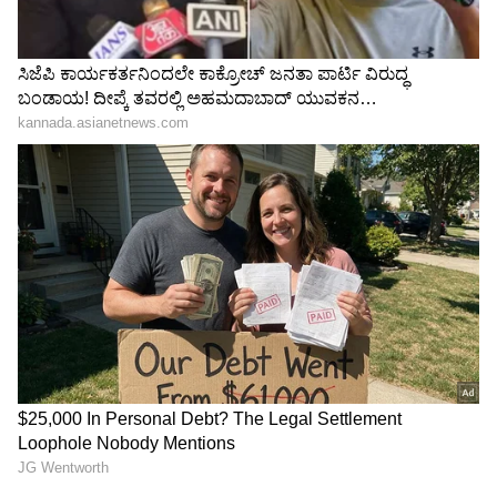
ಶೇ.50 ರಿಂದ ಶೇ.18 ಕ್ಕೆ TAX ಇಳಿಕೆ: ಮೋದಿ-
ಟ್ರಂಪ್ ಐತಿಹಾಸಿಕ ಒಪ್ಪಂದ | India US
Trade Deal | Party Rounds
ಚರ್ಮದ ಹೊಳಪು ಹೆಚ್ಚುತ್ತೆ : ಟೊಮೇಟೋದಲ್ಲಿರುವ
ಲೈಕೋಪಿನ್ ಅಂಶವು ದೇಹಕ್ಕೆ ಸೇರಿದ ತಕ್ಷಣ ಅದು ಕೆಲಸ
ಮಾಡಲು ಆರಂಭಿಸುತ್ತದೆ. ಇದು ಚರ್ಮಕ್ಕೆ ಹೆಚ್ಚು ಹೊಳಪನ್ನು
ನೀಡುತ್ತದೆ. ಟೊಮೇಟೋದಲ್ಲಿರುವ ವಿಟಮಿನ್ ಸಿ
ಚರ್ಮದಲ್ಲಿರುವ ಕಲೆಗಳನ್ನು ನಿವಾರಿಸುತ್ತದೆ. ಹಾಗಾಗಿ
ಚರ್ಮದ ಹೊಳಪನ್ನು ಹೆಚ್ಚಿಸಿಕೊಳ್ಳಲು ಟೊಮೇಟೋ ಸೇವನೆ
ಅಗತ್ಯವಾಗಿದೆ. ಟೊಮೇಟೋ ಸಿಪ್ಪೆಯನ್ನು ಒಣಗಿಸಿ ಪುಡಿ
ಮಾಡಿ ಅದನ್ನು ಮುಖಕ್ಕೆ ಹಚ್ಚಿಕೊಳ್ಳುವುದರಿಂದ ಚರ್ಮದ
ಬ್ಲಾಕ್ ಹೆಡ್ ಮತ್ತು ರಂದ್ರಗಳು ಕಡಿಮೆಯಾಗುತ್ತದೆ. ಆಯ್ಲಿ