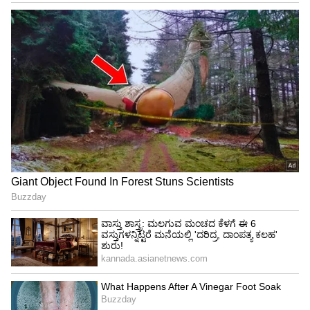
ಸ್ಕಿನ್ ಹೊಂದಿರುವವರಿಗೂ ಟೊಮೇಟೋ ಸಿಪ್ಪೆ ಬಹಳ
ಪ್ರಯೋಜನಕಾರಿ. ಟೊಮೇಟೋ ಸಿಪ್ಪೆಯಿಂದ 10ರಿಂದ 15
ನಿಮಿಷಗಳ ಕಾಲ ನಿಮ್ಮ ಮುಖವನ್ನು ಉಜ್ಜಿಕೊಂಡರೆ ಮುಖದ
ಮೇಲಿರುವ ಎಣ್ಣೆಯ ಅಂಶ ದೂರವಾಗುತ್ತದೆ.
ದೃಷ್ಟಿಯನ್ನು ಚುರುಕುಗೊಳಿಸುತ್ತದೆ : ಇತ್ತೀಚಿನ ದಿನಗಳಲ್ಲಿ
ಮೊಬೈಲ್ ಟಿವಿ ಮುಂತಾದವುಗಳಿಂದ ಹೆಚ್ಚಿನ ಮಂದಿ ಕಣ್ಣಿನ
ತೊಂದರೆಯನ್ನು ಅನುಭವಿಸುತ್ತಾರೆ. ಅಂತಹ ತೊಂದರೆ
ಇರುವವರು ಮನೆಯಲ್ಲಿಯೇ ಸುಲಭವಾಗಿ ಕಣ್ಣಿನ
ತೊಂದರೆಯನ್ನು ನಿವಾರಿಸಿಕೊಳ್ಳಬಹುದು. ನಿಮಗೆ
ದೃಷ್ಟಿದೋಶವಿದ್ದಲ್ಲಿ ನೀವು ಅಗತ್ಯವಾಗಿ ಟೊಮೇಟೋ ಸೇವನೆ
ಮಾಡಲೇಬೇಕು. ಟೊಮೇಟೋದಲ್ಲಿ ಬೀಟಾ ಕ್ಯಾರೋಟಿನ್
ಎಂಬ ಎಂಟಿ ಆಕ್ಸಿಡೆಂಟ್ ಇರುತ್ತದೆ. ಇದು ವಿಟಮಿನ್ ಸಿ ಯನ್ನು
ವಿಟಮಿನ್ ಎ ಆಗಿ ಪರಿವರ್ತಿಸಿ ಕಣ್ಣಿನ ಸಮಸ್ಯೆಗಳನ್ನು
ದೂರಮಾಡುತ್ತದೆ.