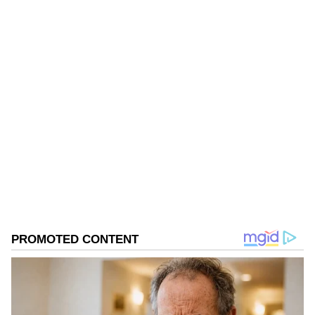
ಏಷ್ಯಾನೆಟ್ ಸುವರ್ಣ ನ್ಯೂಸ್‌ ಫಾಲೋ ಮಾಡಿ.
ಸಂಪೂರ್ಣ ಮಾಹಿತಿ ಒಂದೇ ಕ್ಲಿಕ್‌ನಲ್ಲಿ ಲಭ್ಯ. ಏಷ್ಯಾನೆಟ್
ಸುವರ್ಣ ನ್ಯೂಸ್ ಅಧಿಕೃತ ಆ್ಯಪ್ ಡೌನ್‌ಲೋಡ್ ಮಾಡಿ
ಹಾಗು ಎಲ್ಲಾ ಅಪ್‌ಡೇಟ್ ಗಳನ್ನು ಪಡೆಯಿರಿ.
ABOUT THE AUTHOR
Suvarna News
SN
ಕ್ಯಾನ್ಸರ್
ಟೊಮೆಟೊ