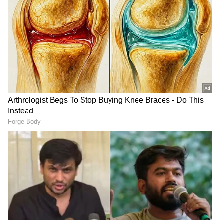
ಉದ್ಭವವಾಗುತ್ತವೆ. ಇಂತಹ ಸಮಸ್ಯೆಗಳಿಗೆ ಟೊಮೇಟೋ ಸಿಪ್ಪೆ
ದಿವ್ಯೌಷಧವಾಗಿದೆ. ಟೊಮೇಟೋ ಸಿಪ್ಪೆಯಲ್ಲಿ ಬೀಟಾ
ಕ್ಯಾರೋಟಿನ್ ಇರುವುದರಿಂದ ಕೊಲೆಸ್ಟ್ರಾಲ್ ನಿಯಂತ್ರಣಕ್ಕೆ
ಬರುತ್ತದೆ. ಇದರಿಂದ ರಕ್ತದ ಹರಿವು ಹೆಚ್ಚಳವಾಗಿ
ರಕ್ತದೊತ್ತಡವೂ ಸಮತೋಲನದಲ್ಲಿರುತ್ತದೆ.
Kitchen Hacks : ಅಷ್ಟು ದುಡ್ಡು ಕೊಟ್ಟು ತಂದ
ಟೊಮ್ಯಾಟೋ ಹಾಳಾಗದಂತೆ ಮಾಡಲು ಇಲ್ಲಿದೆ ಟೆಕ್ನಿಕ್!
LATEST VIDEOS
"ರಾಜಕೀಯ ಬೇಡ, ಸಿನಿಮಾನೇ ಪ್ರಾಣ":
ಕನಕೋತ್ಸವದಲ್ಲಿ ರಿಷಬ್ ಶೆಟ್ಟಿ | Rishab
Shetty speech | Suvarna News