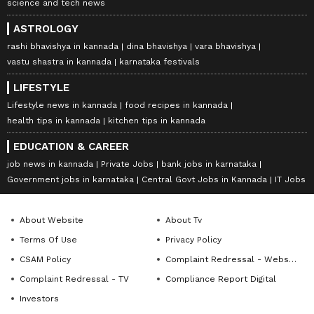
science and tech news
ASTROLOGY
rashi bhavishya in kannada
dina bhavishya
vara bhavishya
vastu shastra in kannada
karnataka festivals
LIFESTYLE
Lifestyle news in kannada
food recipes in kannada
health tips in kannada
kitchen tips in kannada
EDUCATION & CAREER
job news in kannada
Private Jobs
bank jobs in karnataka
Government jobs in karnataka
Central Govt Jobs in Kannada
IT Jobs
About Website
About Tv
Terms Of Use
Privacy Policy
CSAM Policy
Complaint Redressal - Website
Complaint Redressal - TV
Compliance Report Digital
Investors