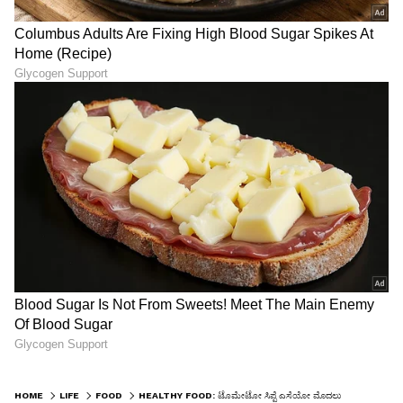
HOME
LIFE
FOOD
HEALTHY FOOD: ಟೊಮೇಟೋ ಸಿಪ್ಪೆ ಎಸೆಯೋ ಮೊದಲು ಒಮ್ಮೆ ಇದನ್ನೋದಿ