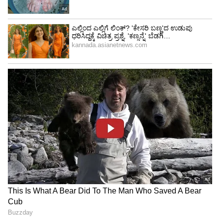
ಮೂಳೆಗಳು ಬಲಶಾಲಿಯಾಗುತ್ತೆ : ಟೊಮೇಟೋದಲ್ಲಿ
ವಿಟಮಿನ್ ಸಿ, ಫೋಲೆಟ್, ಕ್ಲೋರೋಜೆನಿಕ್ ಎಸಿಡ್ ಮತ್ತು
ಪೊಟ್ಯಾಶಿಯಮ್ ಹೆಚ್ಚಿನ ಪ್ರಮಾಣದಲ್ಲಿರುತ್ತದೆ. ಇದು
ರಕ್ತನಾಳಗಳು ಹೆಪ್ಪುಗಟ್ಟುವುದನ್ನು ತಡೆಯುತ್ತದೆ.
ಟೊಮೇಟೋದಿಂದ ರಕ್ತನಾಳಗಳು ಸ್ವಚ್ಛವಾಗಿ ಮೂಳೆಗಳು
ಬಲಶಾಲಿಯಾಗುತ್ತವೆ. ಇಷ್ಟೆಲ್ಲ ಆರೋಗ್ಯಕರ ಅಂಶಗಳನ್ನು
ಹೊಂದಿರುವ ಟೋಮೇಟೋವನ್ನು ನಾವು ಸಿಪ್ಪೆಸಹಿತ ಸೇವನೆ
ಮಾಡಬೇಕು. ಅದರಿಂದ ನಮ್ಮ ದೇಹಕ್ಕೆ ಅಗತ್ಯವಿರುವ ಅನೇಕ
ವಿಟಮಿನ್ ಗಳು ಸಿಗುತ್ತವೆ. ಟೊಮೇಟೋದ ಬೆಲೆ
ಹೆಚ್ಚಾಗಿದೆಯೆಂಬ ಕಾರಣಕ್ಕೆ ಟೊಮೇಟೋ ಸೇವನೆಯನ್ನು
ನಿಲ್ಲಿಸಿದರೆ ಅದರಿಂದ ನಮ್ಮ ಆರೋಗ್ಯಕ್ಕೆ ಹಾನಿಯಾಗುತ್ತದೆ.